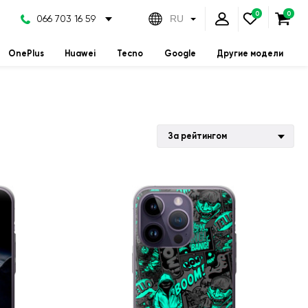
066 703 16 59
RU
OnePlus
Huawei
Tecno
Google
Другие модели
За рейтингом