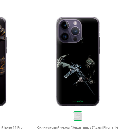
я
iPhone 14 Pro
Силиконовый чехол
"Защитник v3"
для
iPhone 14