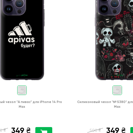
ый чехол
"А пивас"
для
iPhone 14 Pro
Силиконовый чехол
"№ 5380"
дл
Max
Max
349
349
₴
₴
₴
₴
0
500