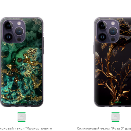
коновый чехол
"Мрамор золото
Силиконовый чехол
"Роза 3"
дл