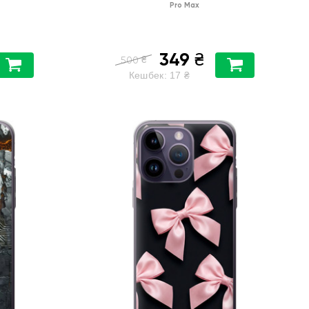
Pro Max
349
₴
₴
500
Кешбек:
17
₴