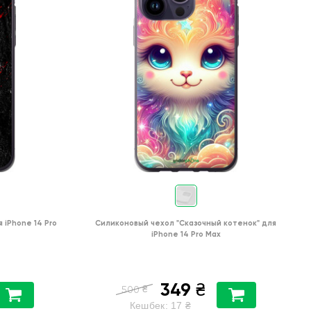
я
iPhone 14 Pro
Силиконовый чехол
"Сказочный котенок"
для
iPhone 14 Pro Max
349
₴
₴
500
Кешбек:
17
₴