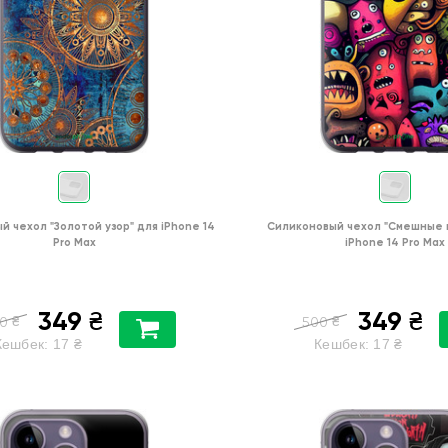
ый чехол
"Золотой узор"
для
iPhone 14
Силиконовый чехол
"Cмешные 
Pro Max
iPhone 14 Pro Max
349
349
₴
₴
₴
₴
0
500
Кешбек:
17
₴
Кешбек:
17
₴