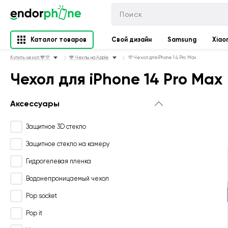
Каталог товаров
Свой дизайн
Samsung
Xiao
Купить чехол 💙💛
💙 Чехлы на Apple
💛 Чехол для iPhone 14 Pro Max
Чехол для iPhone 14 Pro Max
Аксессуары
Защитное 3D стекло
Защитное стекло на камеру
Гидрогелевая пленка
Водонепроницаемый чехол
Pop socket
Pop it