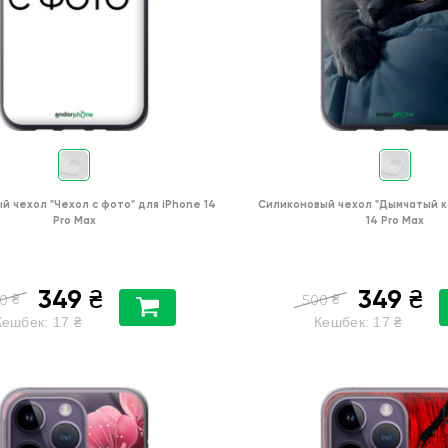
й чехол
"Чехол с фото"
для
iPhone 14
Силиконовый чехол
"Дымчатый к
Pro Max
14 Pro Max
349
349
₴
₴
₴
₴
0
500
Кешбек:
17
₴
Кешбек:
17
₴