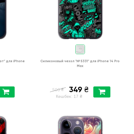
от"
для
iPhone
Силиконовый чехол
"№ 5331"
для
iPhone 14 Pro
Max
349
₴
₴
500
Кешбек:
17
₴