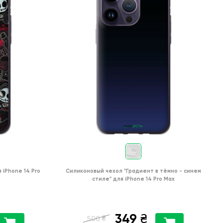
я
iPhone 14 Pro
Силиконовый чехол
"Градиент в тёмно - синем
стиле"
для
iPhone 14 Pro Max
349
₴
₴
500