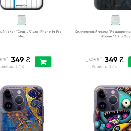
ый чехол
"Соль UA"
для
iPhone 14 Pro
Силиконовый чехол
"Раскаленны
Max
iPhone 14 Pro Max
349
349
₴
₴
₴
₴
0
500
Кешбек:
17
₴
Кешбек:
17
₴