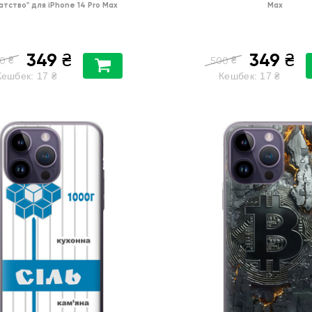
атство"
для
iPhone 14 Pro Max
Max
349
349
₴
₴
₴
₴
0
500
Кешбек:
17
₴
Кешбек:
17
₴