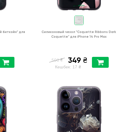
й биткойн"
для
Силиконовый чехол
"Coquette Ribbons Dark
Coquette"
для
iPhone 14 Pro Max
349
₴
₴
500
Кешбек:
17
₴