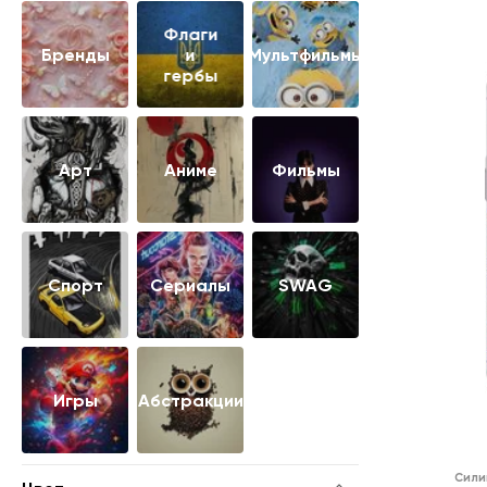
Флаги
Бренды
и
Мультфильмы
гербы
Арт
Аниме
Фильмы
Cпорт
Сериалы
SWAG
Игры
Абстракции
Сили