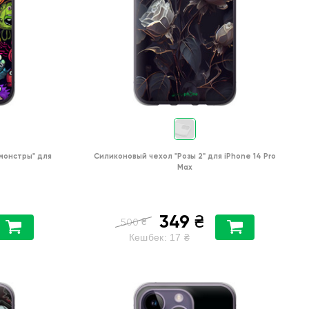
монстры"
для
Силиконовый чехол
"Розы 2"
для
iPhone 14 Pro
Max
349
₴
₴
500
Кешбек:
17
₴