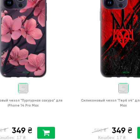
овый чехол
"Пурпурная сакура"
для
Силиконовый чехол
"Герб v4"
дл
iPhone 14 Pro Max
Max
349
349
₴
₴
₴
₴
0
500
Кешбек:
17
₴
Кешбек:
17
₴