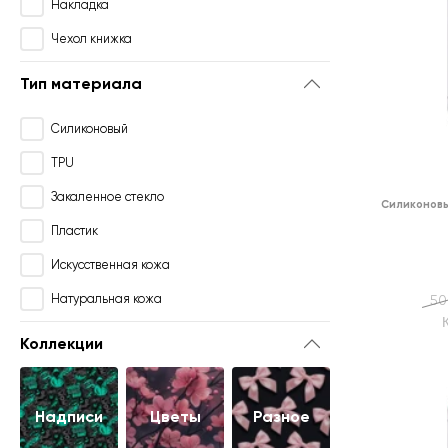
Накладка
Чехол книжка
Тип материала
Силиконовый
TPU
Закаленное стекло
Силиконовы
Пластик
Искусственная кожа
Натуральная кожа
50
Коллекции
Надписи
Цветы
Разное