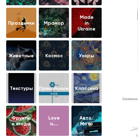
Made
Праздники
Мрамор
in
Ukraine
Животные
Космос
Узоры
Текстуры
Прикольные
Классика
Силикон
Фрукты
Love
Авто/
и ягоды
is...
Мото
50