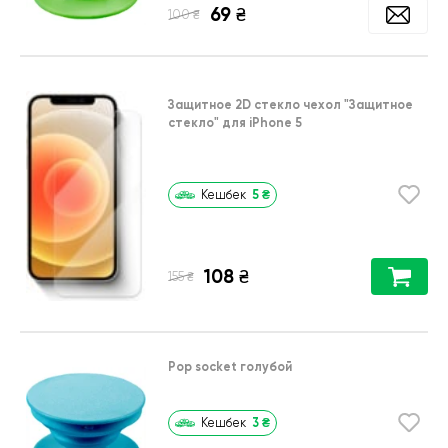
69
₴
₴
100
Защитное 2D стекло чехол
"Защитное
стекло"
для
iPhone 5
5
₴
Кешбек
108
₴
₴
155
Pop socket голубой
3
₴
Кешбек