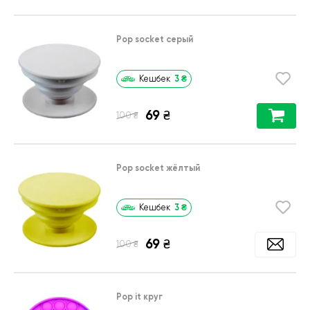
Pop socket серый
3
₴
Кешбек
69
₴
₴
100
Pop socket жёлтый
3
₴
Кешбек
69
₴
₴
100
Pop it круг