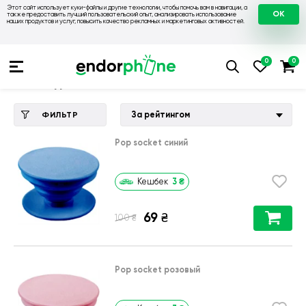
Этот сайт использует куки-файлы и другие технологии, чтобы помочь вам в навигации, а
OK
также предоставить лучший пользовательский опыт, анализировать использование
наших продуктов и услуг, повысить качество рекламных и маркетинговых активностей.
Купить чехол 💙💛
💙 Чехлы на Apple
💛 Чехол для iPhone 5
Чехол для iPhone 5
За рейтингом
ФИЛЬТР
Pop socket синий
3
₴
Кешбек
69
₴
₴
100
Pop socket розовый