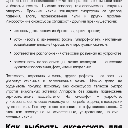
Одна из главных особенностей — четкое прилегание к тыльной части
и боковым граням. Никаких зазоров, технологических ненужных
отверстий. Прочные чехлы защищают смартфоны от ударов,
падения, влаги, проникновения пыли и других проблем.
Износостойкие аксессуары обладают и другими преимуществами:
четкость, детализация изображения, яркие краски;
устойчивость к изменению формы, ультрафиолету, негативным
воздействиям внешней среды, температурным скачкам;
соответствие расположения отверстий разъемам на устройстве;
возможность персонализации чехла-накладки — нанесение
нужного изображения, фото, имени владельца.
Потертости, царапины и сколы, другие дефекты — от всех них
уберегут стильные и гармоничные чехлы. Можно долго не
обдумывать покупку, поскольку без аксессуара телефон быстро
утратит визуальную эстетику. Аппараты без защиты подвержены
отрицательному воздействию. Но смартфон — устройство
универсальное, которое используется на работе, дома, в поездках и
путешествиях. Поэтому важно сохранить его функциональность. С
этим вам помогут наши качественные, ультратонкие, но очень
прочные чехлы.
Как выбрать аксессуар для