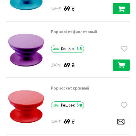
69
₴
₴
100
Pop socket фиолетовый
3
₴
Кешбек
69
₴
₴
100
Pop socket красный
3
₴
Кешбек
69
₴
₴
100