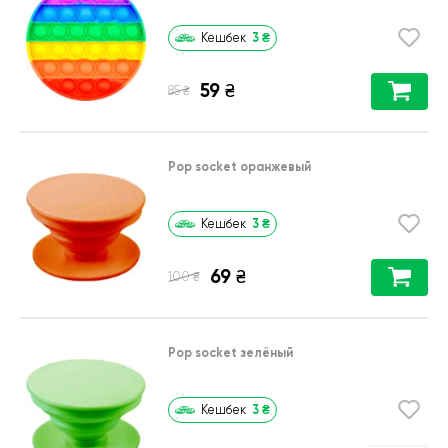
3
₴
Кешбек
59
₴
₴
85
Pop socket оранжевый
3
₴
Кешбек
69
₴
₴
100
Pop socket зелёный
3
₴
Кешбек