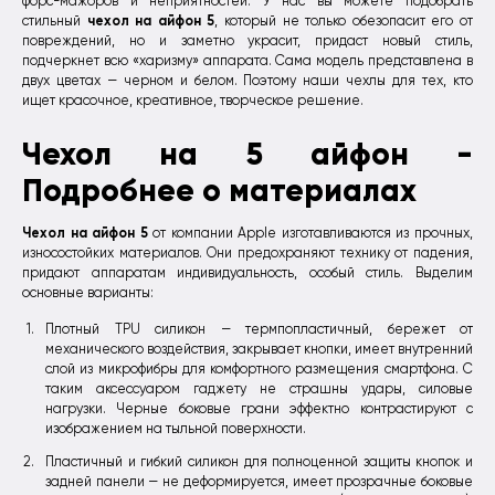
форс-мажоров и неприятностей. У нас вы можете подобрать
чехол на айфон 5
стильный
, который не только обезопасит его от
повреждений, но и заметно украсит, придаст новый стиль,
подчеркнет всю «харизму» аппарата. Сама модель представлена в
двух цветах — черном и белом. Поэтому наши чехлы для тех, кто
ищет красочное, креативное, творческое решение.
Чехол на 5 айфон -
Подробнее о материалах
Чехол на айфон 5
от компании Apple изготавливаются из прочных,
износостойких материалов. Они предохраняют технику от падения,
придают аппаратам индивидуальность, особый стиль. Выделим
основные варианты:
Плотный TPU силикон — термпопластичный, бережет от
механического воздействия, закрывает кнопки, имеет внутренний
слой из микрофибры для комфортного размещения смартфона. С
таким аксессуаром гаджету не страшны удары, силовые
нагрузки. Черные боковые грани эффектно контрастируют с
изображением на тыльной поверхности.
Пластичный и гибкий силикон для полноценной защиты кнопок и
задней панели — не деформируется, имеет прозрачные боковые