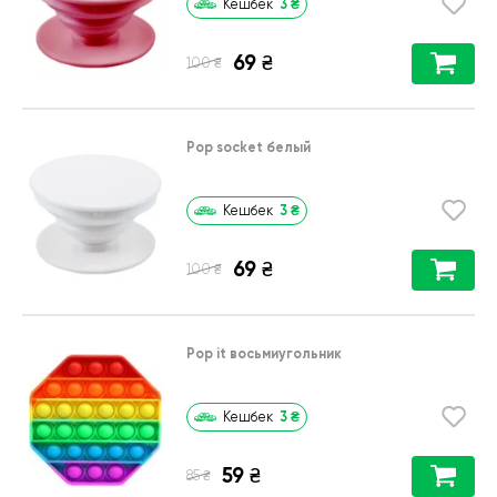
3
₴
Кешбек
69
₴
₴
100
Pop socket белый
3
₴
Кешбек
69
₴
₴
100
Pop it восьмиугольник
3
₴
Кешбек
59
₴
₴
85