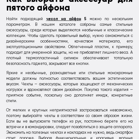
пятого айфона
чехол на айфон
5
Найти подходящий
можно по нескольким
параметрам. В нашем каталоге собраны самые стильные
аксессуары, среди которых выделяются необычные и классические
коллекции. Чтобы сделать правильный выбор, нужно ознакомиться с
дизайнерскими особенностями, качеством материала, его
эксплуатационными свойствами. Облегченный пластик, к примеру,
подходит для умеренной защиты, но не прибавляет лишнего веса. А
плотный термопластичный силикон обеспечивает тотальную
безопасность гаджета, закрывает все кнопки.
Яркие и необычные, разноцветные или стильные монохромные
модели должны полностью соответствовать вашим эстетическим
вкусам. Чехлы — аксессуары, которые защищают от механических
нагрузок и вдохновляют своим дизайном. Покупка такого изделия —
приятное событие, поскольку оно дополняет имидж, конкретные
стили.
От мелких и крупных неприятностей застраховаться невозможно,
поэтому выбирайте чехлы в соответствии со своим образом жизни.
Если вы не выпускаете телефон из рук, постоянно берете его на
встречи и в командировки, следует позаботиться о защите аппарата.
Экономить на полезных чехлах и накладках не нужно, ведь смартфон
стоит дороже. Выбрав функциональные и красивые, модные