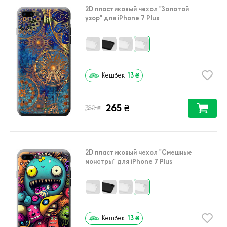
2D пластиковый чехол
"Золотой
узор"
для
iPhone 7 Plus
13
₴
Кешбек
265
₴
₴
380
2D пластиковый чехол
"Cмешные
монстры"
для
iPhone 7 Plus
13
₴
Кешбек