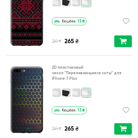
13
₴
Кешбек
265
₴
₴
380
2D пластиковый
чехол
"Переливающиеся соты"
для
iPhone 7 Plus
13
₴
Кешбек
265
₴
₴
380