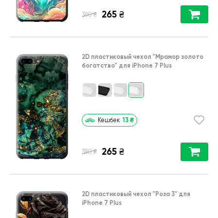
265
₴
₴
380
2D пластиковый чехол
"Мрамор золото
богатство"
для
iPhone 7 Plus
13
₴
Кешбек
265
₴
₴
380
2D пластиковый чехол
"Роза 3"
для
iPhone 7 Plus