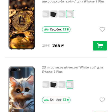
лихорадка биткойна"
для
iPhone 7 Plus
13
₴
Кешбек
265
₴
₴
380
2D пластиковый чехол
"White cat"
для
iPhone 7 Plus
13
₴
Кешбек