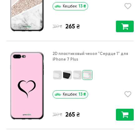
13
₴
Кешбек
265
₴
₴
380
2D пластиковый чехол
"Сердце 1"
для
iPhone 7 Plus
13
₴
Кешбек
265
₴
₴
380