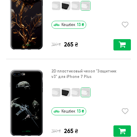
13
₴
Кешбек
265
₴
₴
380
2D пластиковый чехол
"Защитник
v3"
для
iPhone 7 Plus
13
₴
Кешбек
265
₴
₴
380