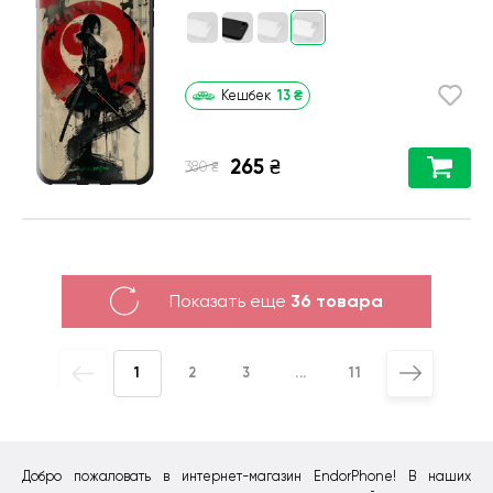
13
₴
Кешбек
265
₴
₴
380
Показать еще
36 товара
1
2
3
...
11
Добро пожаловать в интернет-магазин EndorPhone! В наших