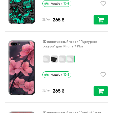
13
₴
Кешбек
265
₴
₴
380
2D пластиковый чехол
"Пурпурная
сакура"
для
iPhone 7 Plus
13
₴
Кешбек
265
₴
₴
380
2D пластиковый чехол
"Герб v4"
для