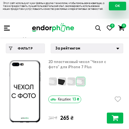
Этот сайт использует куки-файлы и другие технологии, чтобы помочь вам в навигации, а
OK
также предоставить лучший пользовательский опыт, анализировать использование
наших продуктов и услуг, повысить качество рекламных и маркетинговых активностей.
Купить чехол 💙💛
💙 Чехлы на Apple
💛 Чехол для iPhone 7
Чехол для iPhone 7 Plus
За рейтингом
ФИЛЬТР
2D пластиковый чехол
"Чехол с
фото"
для
iPhone 7 Plus
13
₴
Кешбек
265
₴
₴
380