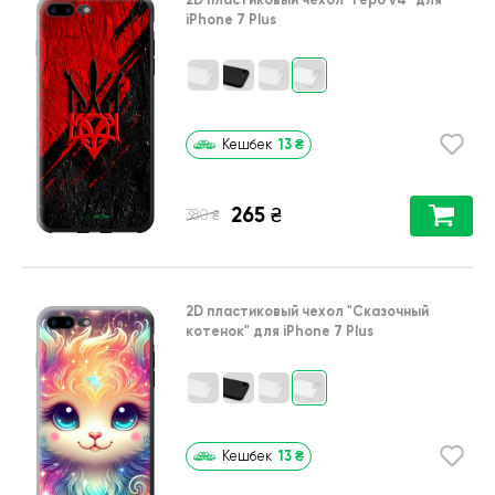
iPhone 7 Plus
13
₴
Кешбек
265
₴
₴
380
2D пластиковый чехол
"Сказочный
котенок"
для
iPhone 7 Plus
13
₴
Кешбек