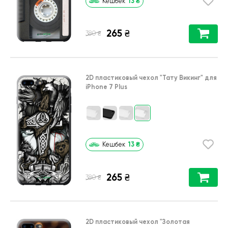
13
₴
Кешбек
265
₴
₴
380
2D пластиковый чехол
"Тату Викинг"
для
iPhone 7 Plus
13
₴
Кешбек
265
₴
₴
380
2D пластиковый чехол
"Золотая