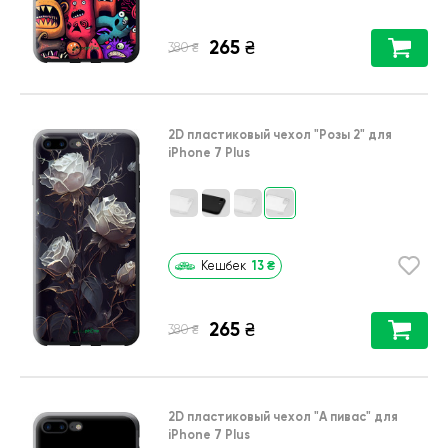
265
₴
₴
380
2D пластиковый чехол
"Розы 2"
для
iPhone 7 Plus
13
₴
Кешбек
265
₴
₴
380
2D пластиковый чехол
"А пивас"
для
iPhone 7 Plus