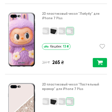
2D пластиковый чехол
"Лабубу"
для
iPhone 7 Plus
13
₴
Кешбек
265
₴
₴
380
2D пластиковый чехол
"Пастельный
мрамор"
для
iPhone 7 Plus