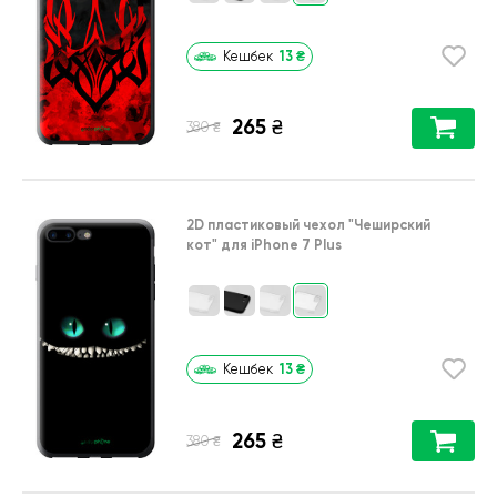
13
₴
Кешбек
265
₴
₴
380
2D пластиковый чехол
"Чеширский
кот"
для
iPhone 7 Plus
13
₴
Кешбек
265
₴
₴
380