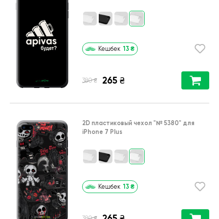
13
₴
Кешбек
265
₴
₴
380
2D пластиковый чехол
"№ 5380"
для
iPhone 7 Plus
13
₴
Кешбек
265
₴
₴
380