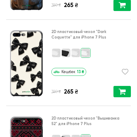
265
₴
₴
380
2D пластиковый чехол
"Dark
Coquette"
для
iPhone 7 Plus
13
₴
Кешбек
265
₴
₴
380
2D пластиковый чехол
"Вышиванка
52"
для
iPhone 7 Plus