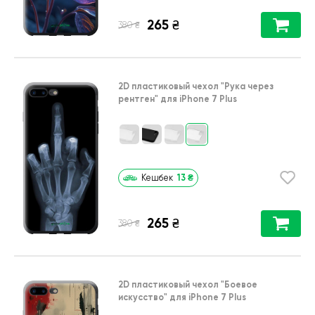
265
₴
₴
380
2D пластиковый чехол
"Рука через
рентген"
для
iPhone 7 Plus
13
₴
Кешбек
265
₴
₴
380
2D пластиковый чехол
"Боевое
искусство"
для
iPhone 7 Plus