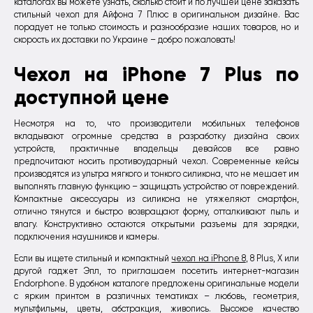
каталогах вы можете узнать, сколько стоит и по лучшей цене заказать
стильный чехол для Айфона 7 Плюс в оригинальном дизайне. Вас
порадует не только стоимость и разнообразие наших товаров, но и
скорость их доставки по Украине – добро пожаловать!
Чехол на iPhone 7 Plus по
доступной цене
Несмотря на то, что производители мобильных телефонов
вкладывают огромные средства в разработку дизайна своих
устройств, практичные владельцы девайсов все равно
предпочитают носить противоударный чехол. Современные кейсы
производятся из ультра мягкого и тонкого силикона, что не мешает им
выполнять главную функцию – защищать устройство от повреждений.
Компактные аксессуары из силикона не утяжеляют смартфон,
отлично тянутся и быстро возвращают форму, отталкивают пыль и
влагу. Конструктивно остаются открытыми разъемы для зарядки,
подключения наушников и камеры.
Если вы ищете стильный и компактный
чехол на iPhone 8
, 8 Plus, X или
другой гаджет Эпл, то приглашаем посетить интернет-магазин
Endorphone. В удобном каталоге предложены оригинальные модели
с ярким принтом в различных тематиках – любовь, геометрия,
мультфильмы, цветы, абстракция, живопись. Высокое качество