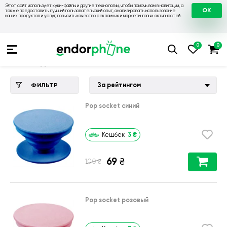
Этот сайт использует куки-файлы и другие технологии, чтобы помочь вам в навигации, а
OK
также предоставить лучший пользовательский опыт, анализировать использование
наших продуктов и услуг, повысить качество рекламных и маркетинговых активностей.
Купить чехол 💙💛
💙 Чехлы на Lenovo
💛 Чехол для Lenovo 
Чехол для Lenovo K3 (K30-t)
За рейтингом
ФИЛЬТР
Pop socket синий
3
₴
Кешбек
69
₴
₴
100
Pop socket розовый