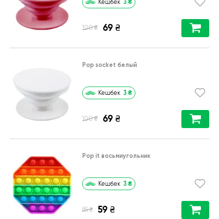
3
₴
Кешбек
69
₴
₴
100
Pop socket белый
3
₴
Кешбек
69
₴
₴
100
Pop it восьмиугольник
3
₴
Кешбек
59
₴
₴
85