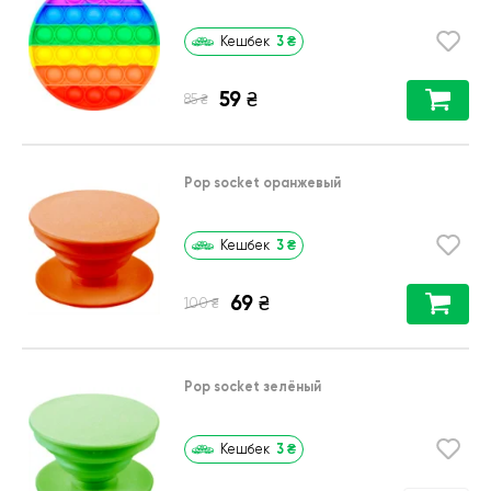
3
₴
Кешбек
59
₴
₴
85
Pop socket оранжевый
3
₴
Кешбек
69
₴
₴
100
Pop socket зелёный
3
₴
Кешбек