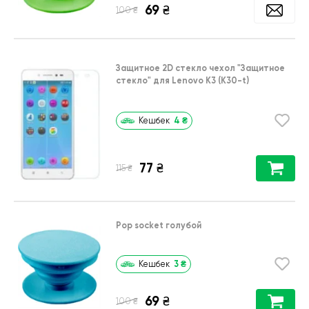
69
₴
₴
100
Защитное 2D стекло чехол
"Защитное
стекло"
для
Lenovo K3 (K30-t)
4
₴
Кешбек
77
₴
₴
115
Pop socket голубой
3
₴
Кешбек
69
₴
₴
100