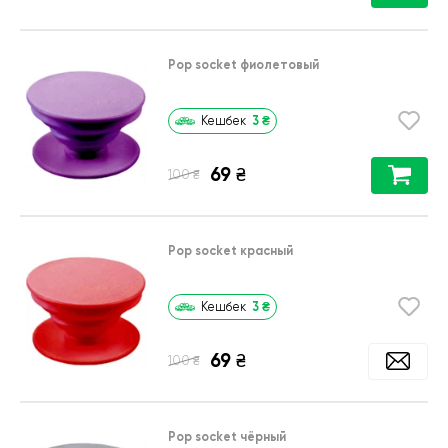
Pop socket фиолетовый
3
₴
Кешбек
69
₴
₴
100
Pop socket красный
3
₴
Кешбек
69
₴
₴
100
Pop socket чёрный