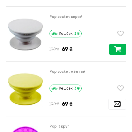
Pop socket серый
3
₴
Кешбек
69
₴
₴
100
Pop socket жёлтый
3
₴
Кешбек
69
₴
₴
100
Pop it круг