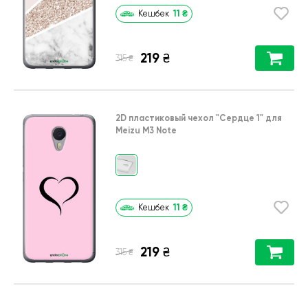
11
₴
Кешбек
219
₴
₴
315
2D пластиковый чехол
"Сердце 1"
для
Meizu M3 Note
11
₴
Кешбек
219
₴
₴
315