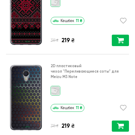
11
₴
Кешбек
219
₴
₴
315
2D пластиковый
чехол
"Переливающиеся соты"
для
Meizu M3 Note
11
₴
Кешбек
219
₴
₴
315