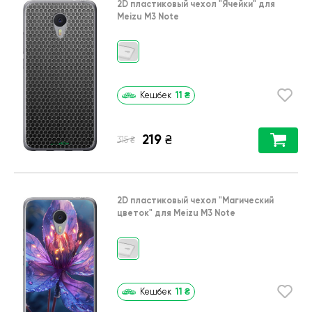
2D пластиковый чехол
"Ячейки"
для
Meizu M3 Note
11
₴
Кешбек
219
₴
₴
315
2D пластиковый чехол
"Магический
цветок"
для
Meizu M3 Note
11
₴
Кешбек