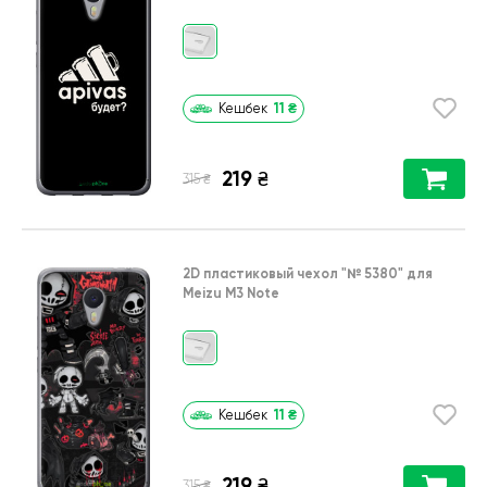
11
₴
Кешбек
219
₴
₴
315
2D пластиковый чехол
"№ 5380"
для
Meizu M3 Note
11
₴
Кешбек
219
₴
₴
315