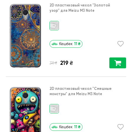
2D пластиковый чехол
"Золотой
узор"
для
Meizu M3 Note
11
₴
Кешбек
219
₴
₴
315
2D пластиковый чехол
"Cмешные
монстры"
для
Meizu M3 Note
11
₴
Кешбек