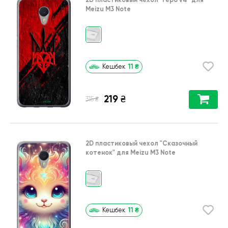
Meizu M3 Note
11
₴
Кешбек
219
₴
₴
315
2D пластиковый чехол
"Сказочный
котенок"
для
Meizu M3 Note
11
₴
Кешбек