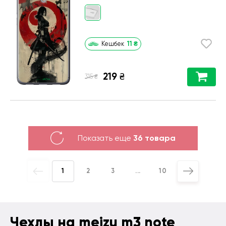
11
₴
Кешбек
219
₴
₴
315
Показать еще
36 товара
1
2
3
...
10
Чехлы на meizu m3 note