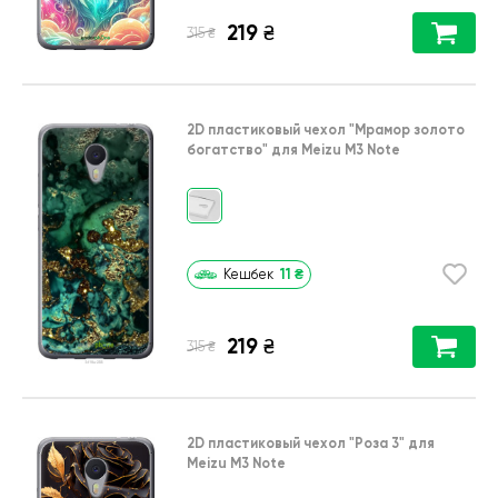
219
₴
₴
315
2D пластиковый чехол
"Мрамор золото
богатство"
для
Meizu M3 Note
11
₴
Кешбек
219
₴
₴
315
2D пластиковый чехол
"Роза 3"
для
Meizu M3 Note