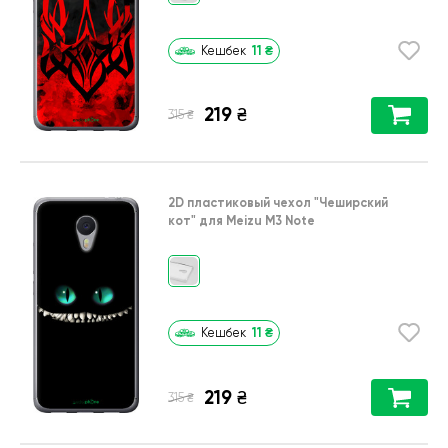
11
₴
Кешбек
219
₴
₴
315
2D пластиковый чехол
"Чеширский
кот"
для
Meizu M3 Note
11
₴
Кешбек
219
₴
₴
315