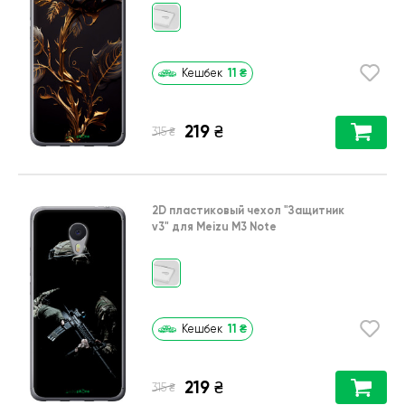
11
₴
Кешбек
219
₴
₴
315
2D пластиковый чехол
"Защитник
v3"
для
Meizu M3 Note
11
₴
Кешбек
219
₴
₴
315