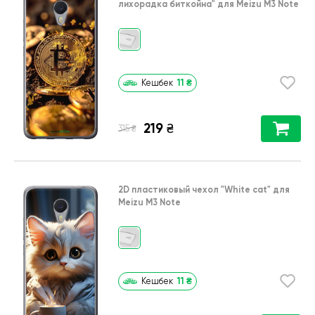
лихорадка биткойна"
для
Meizu M3 Note
11
₴
Кешбек
219
₴
₴
315
2D пластиковый чехол
"White cat"
для
Meizu M3 Note
11
₴
Кешбек