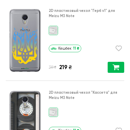
2D пластиковый чехол
"Герб v1"
для
Meizu M3 Note
11
₴
Кешбек
219
₴
₴
315
2D пластиковый чехол
"Кассета"
для
Meizu M3 Note