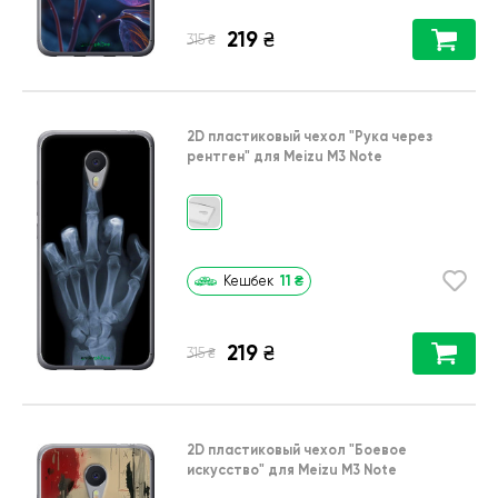
219
₴
₴
315
2D пластиковый чехол
"Рука через
рентген"
для
Meizu M3 Note
11
₴
Кешбек
219
₴
₴
315
2D пластиковый чехол
"Боевое
искусство"
для
Meizu M3 Note