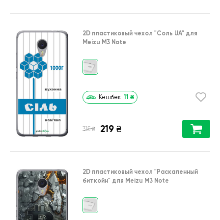
2D пластиковый чехол
"Соль UA"
для
Meizu M3 Note
11
₴
Кешбек
219
₴
₴
315
2D пластиковый чехол
"Раскаленный
биткойн"
для
Meizu M3 Note