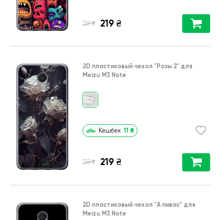
219
₴
₴
315
2D пластиковый чехол
"Розы 2"
для
Meizu M3 Note
11
₴
Кешбек
219
₴
₴
315
2D пластиковый чехол
"А пивас"
для
Meizu M3 Note