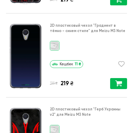
2D пластиковый чехол
"Градиент в
тёмно - синем стиле"
для
Meizu M3 Note
11
₴
Кешбек
219
₴
₴
315
2D пластиковый чехол
"Герб Украины
v2"
для
Meizu M3 Note