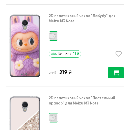
2D пластиковый чехол
"Лабубу"
для
Meizu M3 Note
11
₴
Кешбек
219
₴
₴
315
2D пластиковый чехол
"Пастельный
мрамор"
для
Meizu M3 Note