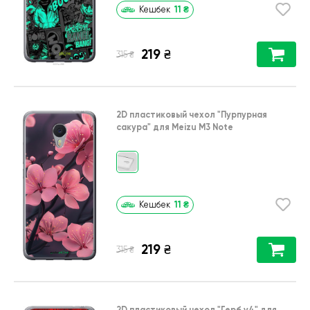
11
₴
Кешбек
219
₴
₴
315
2D пластиковый чехол
"Пурпурная
сакура"
для
Meizu M3 Note
11
₴
Кешбек
219
₴
₴
315
2D пластиковый чехол
"Герб v4"
для