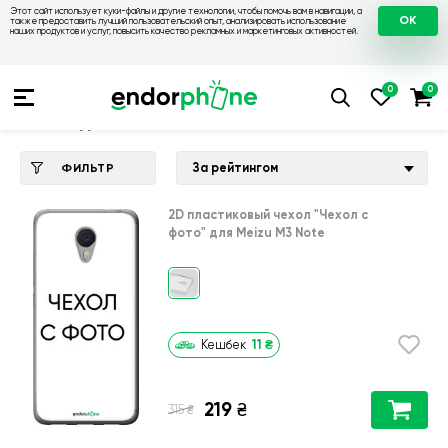
Этот сайт использует куки-файлы и другие технологии, чтобы помочь вам в навигации, а
OK
также предоставить лучший пользовательский опыт, анализировать использование
наших продуктов и услуг, повысить качество рекламных и маркетинговых активностей.
Купить чехол 💙💛
💙 Чехлы на Meizu
💛 Чехол для Meizu M
Чехол для Meizu M3 Note
За рейтингом
ФИЛЬТР
2D пластиковый чехол
"Чехол с
фото"
для
Meizu M3 Note
11
₴
Кешбек
219
₴
₴
315