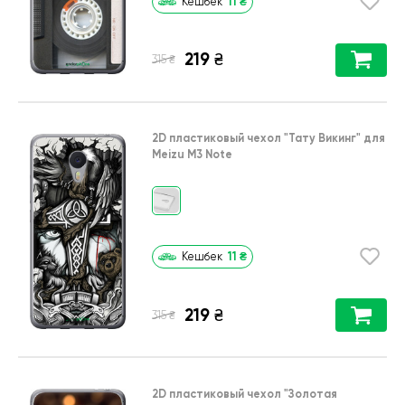
11
₴
Кешбек
219
₴
₴
315
2D пластиковый чехол
"Тату Викинг"
для
Meizu M3 Note
11
₴
Кешбек
219
₴
₴
315
2D пластиковый чехол
"Золотая