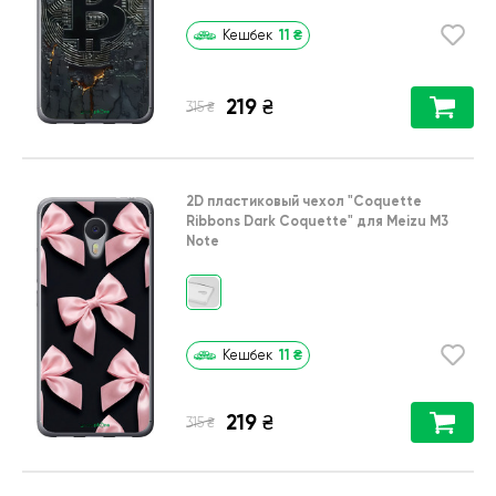
11
₴
Кешбек
219
₴
₴
315
2D пластиковый чехол
"Coquette
Ribbons Dark Coquette"
для
Meizu M3
Note
11
₴
Кешбек
219
₴
₴
315