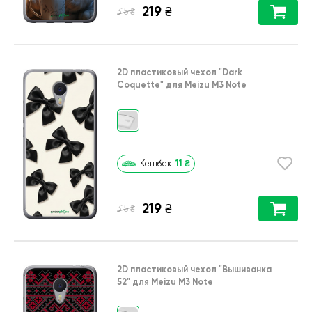
219
₴
₴
315
2D пластиковый чехол
"Dark
Coquette"
для
Meizu M3 Note
11
₴
Кешбек
219
₴
₴
315
2D пластиковый чехол
"Вышиванка
52"
для
Meizu M3 Note