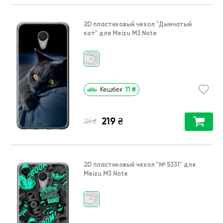
2D пластиковый чехол
"Дымчатый
кот"
для
Meizu M3 Note
11
₴
Кешбек
219
₴
₴
315
2D пластиковый чехол
"№ 5331"
для
Meizu M3 Note