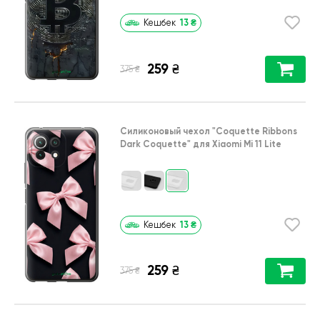
13
₴
Кешбек
259
₴
₴
375
Силиконовый чехол
"Coquette Ribbons
Dark Coquette"
для
Xiaomi Mi 11 Lite
13
₴
Кешбек
259
₴
₴
375