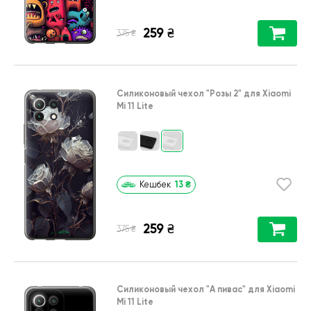
259
₴
₴
375
Силиконовый чехол
"Розы 2"
для
Xiaomi
Mi 11 Lite
13
₴
Кешбек
259
₴
₴
375
Силиконовый чехол
"А пивас"
для
Xiaomi
Mi 11 Lite