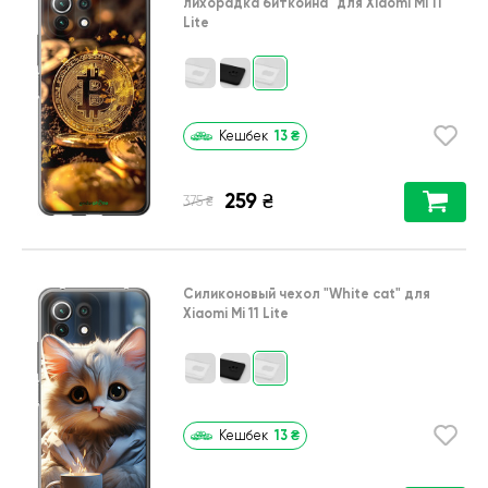
лихорадка биткойна"
для
Xiaomi Mi 11
Lite
13
₴
Кешбек
259
₴
₴
375
Силиконовый чехол
"White cat"
для
Xiaomi Mi 11 Lite
13
₴
Кешбек