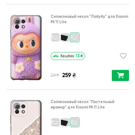
Силиконовый чехол
"Лабубу"
для
Xiaomi
Mi 11 Lite
13
₴
Кешбек
259
₴
₴
375
Силиконовый чехол
"Пастельный
мрамор"
для
Xiaomi Mi 11 Lite