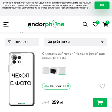
Этот сайт использует куки-файлы и другие технологии, чтобы помочь вам в навигации, а
OK
также предоставить лучший пользовательский опыт, анализировать использование
наших продуктов и услуг, повысить качество рекламных и маркетинговых активностей.
Купить чехол 💙💛
💙 Чехлы на Xiaomi
💛 Чехол для Xiaomi Mi
Чехол для Xiaomi Mi 11 Lite
За рейтингом
ФИЛЬТР
Силиконовый чехол
"Чехол с фото"
для
Xiaomi Mi 11 Lite
13
₴
Кешбек
259
₴
₴
375