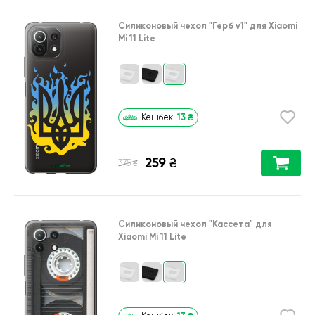
Силиконовый чехол
"Герб v1"
для
Xiaomi
Mi 11 Lite
13
₴
Кешбек
259
₴
₴
375
Силиконовый чехол
"Кассета"
для
Xiaomi Mi 11 Lite