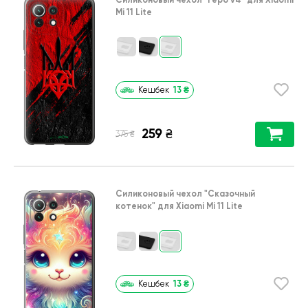
Mi 11 Lite
13
₴
Кешбек
259
₴
₴
375
Силиконовый чехол
"Сказочный
котенок"
для
Xiaomi Mi 11 Lite
13
₴
Кешбек