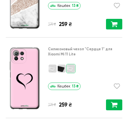
13
₴
Кешбек
259
₴
₴
375
Силиконовый чехол
"Сердце 1"
для
Xiaomi Mi 11 Lite
13
₴
Кешбек
259
₴
₴
375