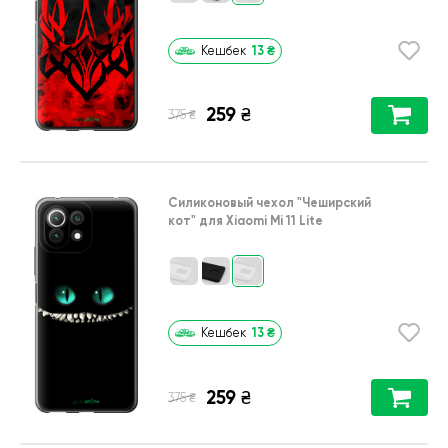
13
₴
Кешбек
259
₴
₴
375
Силиконовый чехол
"Чеширский
кот"
для
Xiaomi Mi 11 Lite
13
₴
Кешбек
259
₴
₴
375