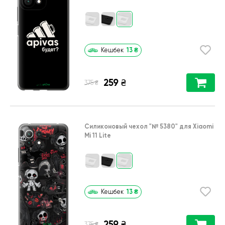
13
₴
Кешбек
259
₴
₴
375
Силиконовый чехол
"№ 5380"
для
Xiaomi
Mi 11 Lite
13
₴
Кешбек
259
₴
₴
375