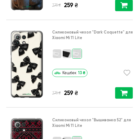
259
₴
₴
375
Силиконовый чехол
"Dark Coquette"
для
Xiaomi Mi 11 Lite
13
₴
Кешбек
259
₴
₴
375
Силиконовый чехол
"Вышиванка 52"
для
Xiaomi Mi 11 Lite