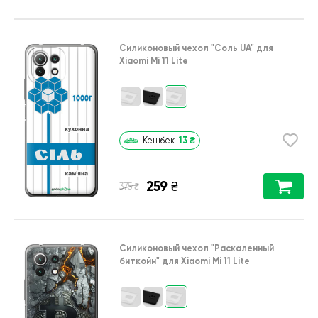
Силиконовый чехол
"Соль UA"
для
Xiaomi Mi 11 Lite
13
₴
Кешбек
259
₴
₴
375
Силиконовый чехол
"Раскаленный
биткойн"
для
Xiaomi Mi 11 Lite