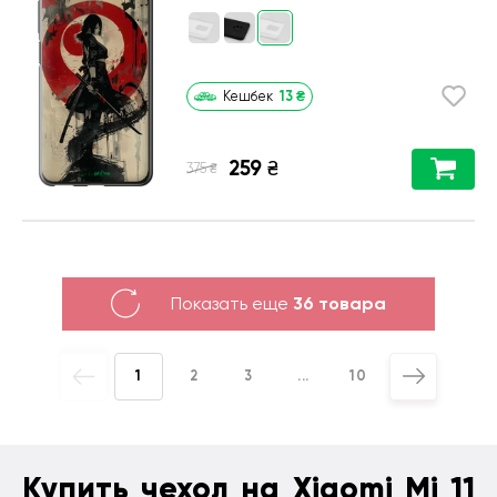
13
₴
Кешбек
259
₴
₴
375
Показать еще
36 товара
1
2
3
...
10
Купить чехол на Xiaomi Mi 11