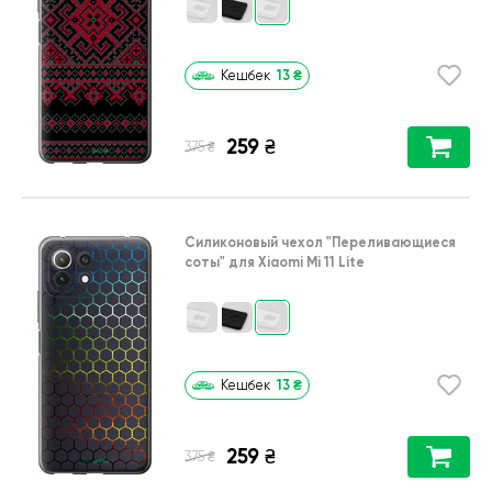
13
₴
Кешбек
259
₴
₴
375
Силиконовый чехол
"Переливающиеся
соты"
для
Xiaomi Mi 11 Lite
13
₴
Кешбек
259
₴
₴
375