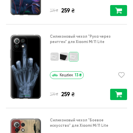
259
₴
₴
375
Силиконовый чехол
"Рука через
рентген"
для
Xiaomi Mi 11 Lite
13
₴
Кешбек
259
₴
₴
375
Силиконовый чехол
"Боевое
искусство"
для
Xiaomi Mi 11 Lite