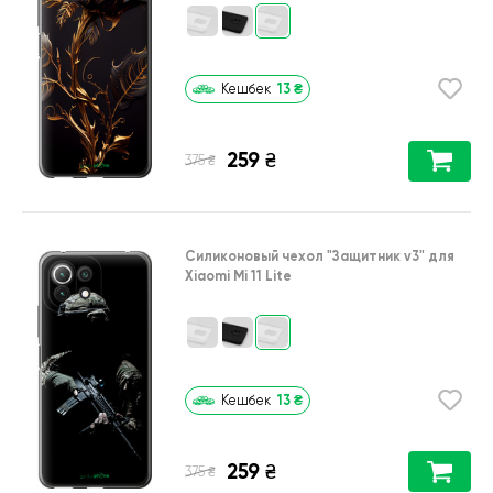
13
₴
Кешбек
259
₴
₴
375
Силиконовый чехол
"Защитник v3"
для
Xiaomi Mi 11 Lite
13
₴
Кешбек
259
₴
₴
375