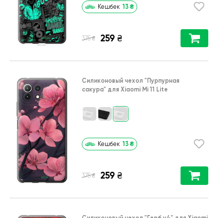
13
₴
Кешбек
259
₴
₴
375
Силиконовый чехол
"Пурпурная
сакура"
для
Xiaomi Mi 11 Lite
13
₴
Кешбек
259
₴
₴
375
Силиконовый чехол
"Герб v4"
для
Xiaomi