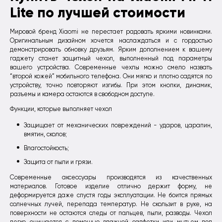
Lite по лучшей стоимости
Мировой бренд Xiaomi не перестает радовать яркими новинками.
Оригинальным дизайном хочется наслаждаться и с гордостью
демонстрировать обновку друзьям. Ярким дополнением к вашему
гаджету станет защитный чехол, выполненный под параметры
вашего устройства. Современные чехлы можно смело назвать
“второй кожей” мобильного телефона. Они мягко и плотно садятся по
устройству, точно повторяют изгибы. При этом кнопки, динамик,
разъемы и камера остаются в свободном доступе.
Функции, которые выполняет чехол
Защищает от механических повреждений - ударов, царапин,
вмятин, сколов;
Влагостойкость;
Защита от пыли и грязи.
Современные аксессуары производятся из качественных
материалов. Готовое изделие отлично держит форму, не
деформируется даже спустя годы эксплуатации. Не боится прямых
солнечных лучей, перепада температур. Не скользит в руке, на
поверхности не остаются следы от пальцев, пыли, разводы. Чехол
легко очищается с помощью влажной салфетки или мытьем под