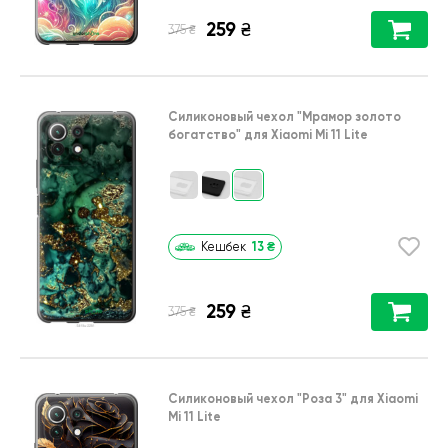
259
₴
₴
375
Силиконовый чехол
"Мрамор золото
богатство"
для
Xiaomi Mi 11 Lite
13
₴
Кешбек
259
₴
₴
375
Силиконовый чехол
"Роза 3"
для
Xiaomi
Mi 11 Lite