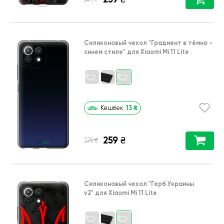
Силиконовый чехол
"Градиент в тёмно -
синем стиле"
для
Xiaomi Mi 11 Lite
13
₴
Кешбек
259
₴
₴
375
Силиконовый чехол
"Герб Украины
v2"
для
Xiaomi Mi 11 Lite