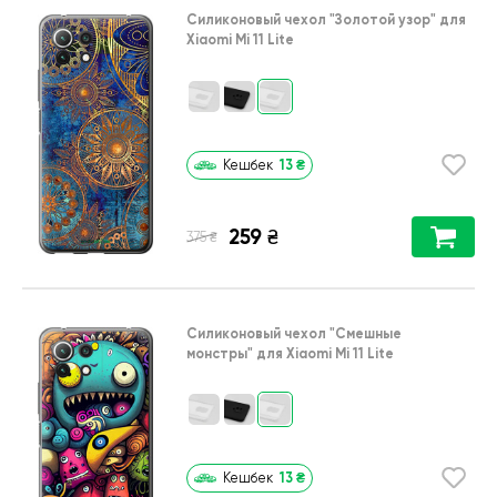
Силиконовый чехол
"Золотой узор"
для
Xiaomi Mi 11 Lite
13
₴
Кешбек
259
₴
₴
375
Силиконовый чехол
"Cмешные
монстры"
для
Xiaomi Mi 11 Lite
13
₴
Кешбек