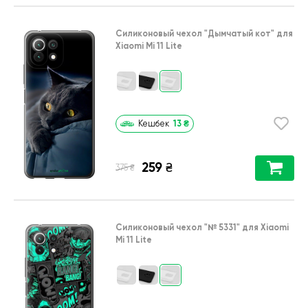
Силиконовый чехол
"Дымчатый кот"
для
Xiaomi Mi 11 Lite
13
₴
Кешбек
259
₴
₴
375
Силиконовый чехол
"№ 5331"
для
Xiaomi
Mi 11 Lite