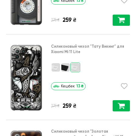
13
₴
Кешбек
259
₴
₴
375
Силиконовый чехол
"Тату Викинг"
для
Xiaomi Mi 11 Lite
13
₴
Кешбек
259
₴
₴
375
Силиконовый чехол
"Золотая