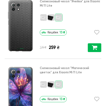
Силиконовый чехол
"Ячейки"
для
Xiaomi
Mi 11 Lite
13
₴
Кешбек
259
₴
₴
375
Силиконовый чехол
"Магический
цветок"
для
Xiaomi Mi 11 Lite
13
₴
Кешбек