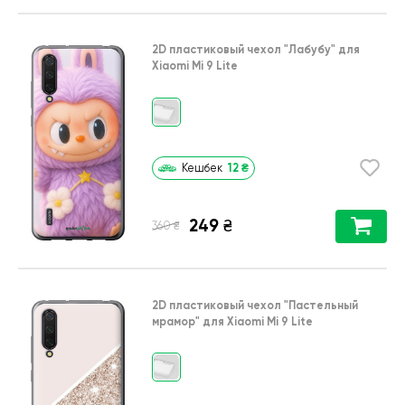
2D пластиковый чехол
"Лабубу"
для
Xiaomi Mi 9 Lite
12
₴
Кешбек
249
₴
₴
360
2D пластиковый чехол
"Пастельный
мрамор"
для
Xiaomi Mi 9 Lite