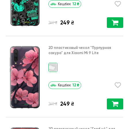
12
₴
Кешбек
249
₴
₴
360
2D пластиковый чехол
"Пурпурная
сакура"
для
Xiaomi Mi 9 Lite
12
₴
Кешбек
249
₴
₴
360
2D пластиковый чехол
"Герб v4"
для