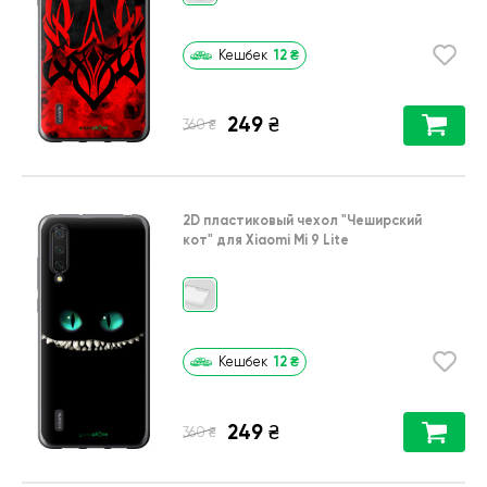
12
₴
Кешбек
249
₴
₴
360
2D пластиковый чехол
"Чеширский
кот"
для
Xiaomi Mi 9 Lite
12
₴
Кешбек
249
₴
₴
360