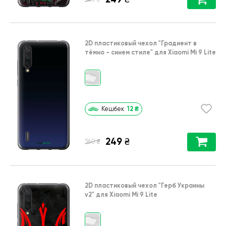
2D пластиковый чехол
"Градиент в
тёмно - синем стиле"
для
Xiaomi Mi 9 Lite
12
₴
Кешбек
249
₴
₴
360
2D пластиковый чехол
"Герб Украины
v2"
для
Xiaomi Mi 9 Lite