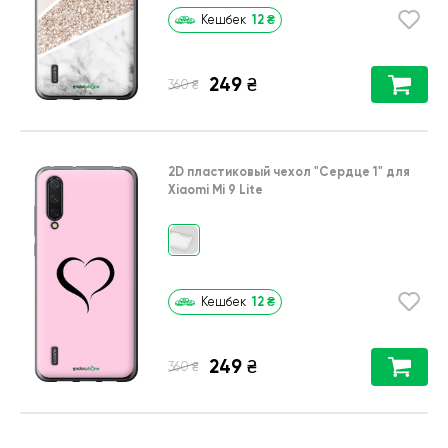
12
₴
Кешбек
249
₴
₴
360
2D пластиковый чехол
"Сердце 1"
для
Xiaomi Mi 9 Lite
12
₴
Кешбек
249
₴
₴
360