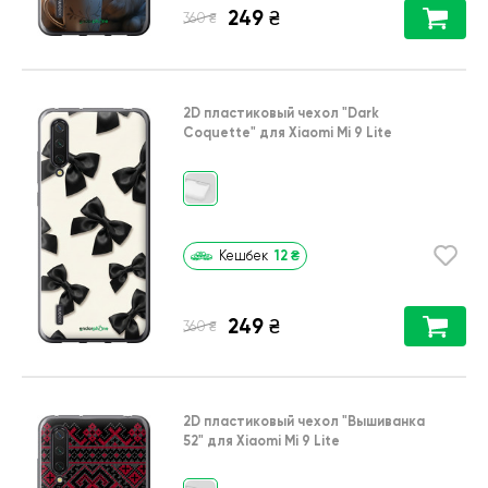
249
₴
₴
360
2D пластиковый чехол
"Dark
Coquette"
для
Xiaomi Mi 9 Lite
12
₴
Кешбек
249
₴
₴
360
2D пластиковый чехол
"Вышиванка
52"
для
Xiaomi Mi 9 Lite