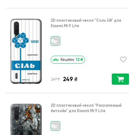
2D пластиковый чехол
"Соль UA"
для
Xiaomi Mi 9 Lite
12
₴
Кешбек
249
₴
₴
360
2D пластиковый чехол
"Раскаленный
биткойн"
для
Xiaomi Mi 9 Lite