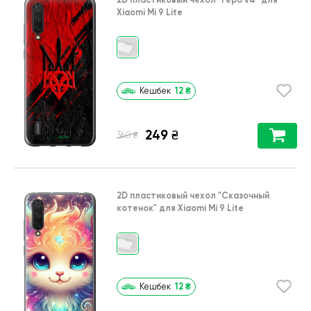
Xiaomi Mi 9 Lite
12
₴
Кешбек
249
₴
₴
360
2D пластиковый чехол
"Сказочный
котенок"
для
Xiaomi Mi 9 Lite
12
₴
Кешбек