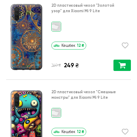
2D пластиковый чехол
"Золотой
узор"
для
Xiaomi Mi 9 Lite
12
₴
Кешбек
249
₴
₴
360
2D пластиковый чехол
"Cмешные
монстры"
для
Xiaomi Mi 9 Lite
12
₴
Кешбек