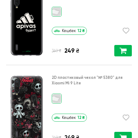
12
₴
Кешбек
249
₴
₴
360
2D пластиковый чехол
"№ 5380"
для
Xiaomi Mi 9 Lite
12
₴
Кешбек
249
₴
₴
360