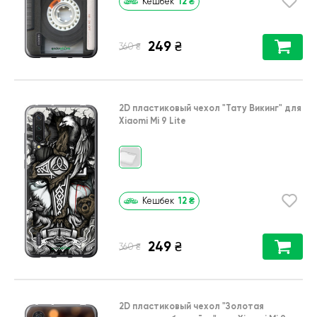
12
₴
Кешбек
249
₴
₴
360
2D пластиковый чехол
"Тату Викинг"
для
Xiaomi Mi 9 Lite
12
₴
Кешбек
249
₴
₴
360
2D пластиковый чехол
"Золотая