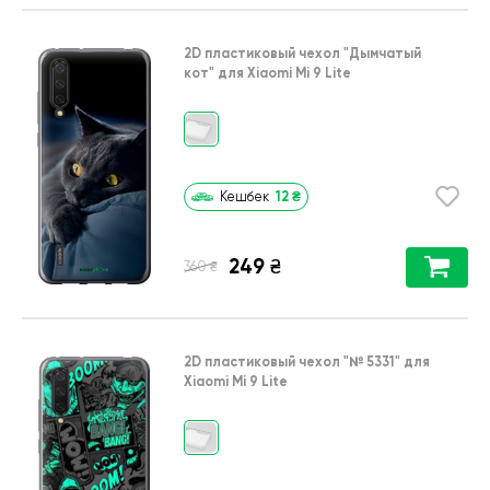
2D пластиковый чехол
"Дымчатый
кот"
для
Xiaomi Mi 9 Lite
12
₴
Кешбек
249
₴
₴
360
2D пластиковый чехол
"№ 5331"
для
Xiaomi Mi 9 Lite