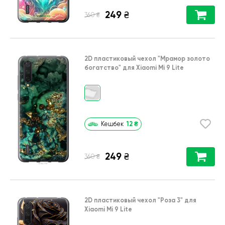
249
₴
₴
360
2D пластиковый чехол
"Мрамор золото
богатство"
для
Xiaomi Mi 9 Lite
12
₴
Кешбек
249
₴
₴
360
2D пластиковый чехол
"Роза 3"
для
Xiaomi Mi 9 Lite