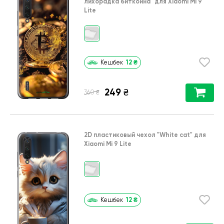
лихорадка биткойна"
для
Xiaomi Mi 9
Lite
12
₴
Кешбек
249
₴
₴
360
2D пластиковый чехол
"White cat"
для
Xiaomi Mi 9 Lite
12
₴
Кешбек