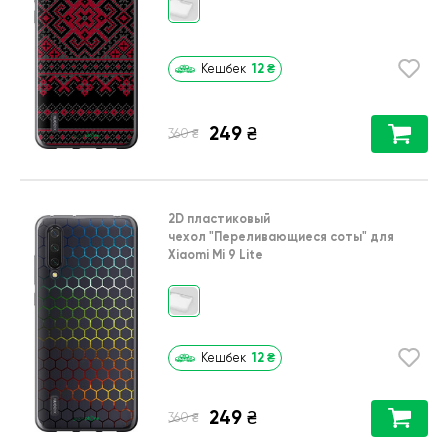
12
₴
Кешбек
249
₴
₴
360
2D пластиковый
чехол
"Переливающиеся соты"
для
Xiaomi Mi 9 Lite
12
₴
Кешбек
249
₴
₴
360