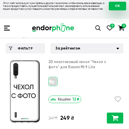
Этот сайт использует куки-файлы и другие технологии, чтобы помочь вам в навигации, а
OK
также предоставить лучший пользовательский опыт, анализировать использование
наших продуктов и услуг, повысить качество рекламных и маркетинговых активностей.
Купить чехол 💙💛
💙 Чехлы на Xiaomi
💛 Чехол для Xiaomi M
Чехол для Xiaomi Mi 9 Lite
За рейтингом
ФИЛЬТР
2D пластиковый чехол
"Чехол с
фото"
для
Xiaomi Mi 9 Lite
12
₴
Кешбек
249
₴
₴
360