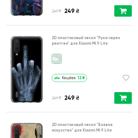
249
₴
₴
360
2D пластиковый чехол
"Рука через
рентген"
для
Xiaomi Mi 9 Lite
12
₴
Кешбек
249
₴
₴
360
2D пластиковый чехол
"Боевое
искусство"
для
Xiaomi Mi 9 Lite