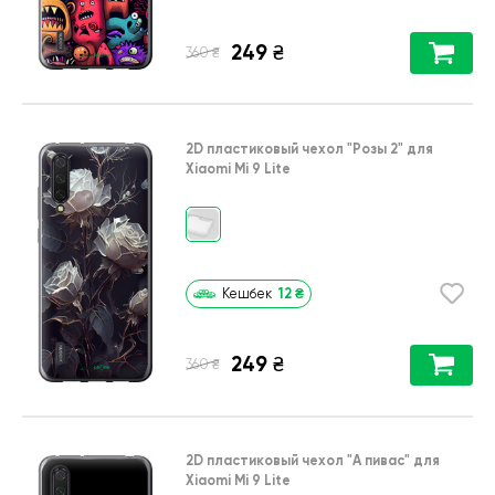
249
₴
₴
360
2D пластиковый чехол
"Розы 2"
для
Xiaomi Mi 9 Lite
12
₴
Кешбек
249
₴
₴
360
2D пластиковый чехол
"А пивас"
для
Xiaomi Mi 9 Lite