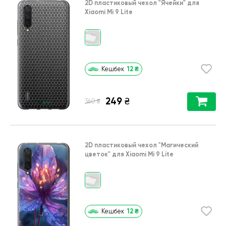
2D пластиковый чехол
"Ячейки"
для
Xiaomi Mi 9 Lite
12
₴
Кешбек
249
₴
₴
360
2D пластиковый чехол
"Магический
цветок"
для
Xiaomi Mi 9 Lite
12
₴
Кешбек