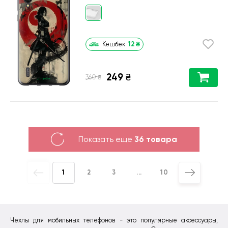
12
₴
Кешбек
249
₴
₴
360
Показать еще
36 товара
1
2
3
...
10
Чехлы для мобильных телефонов - это популярные аксессуары,