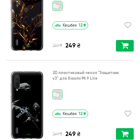
12
₴
Кешбек
249
₴
₴
360
2D пластиковый чехол
"Защитник
v3"
для
Xiaomi Mi 9 Lite
12
₴
Кешбек
249
₴
₴
360