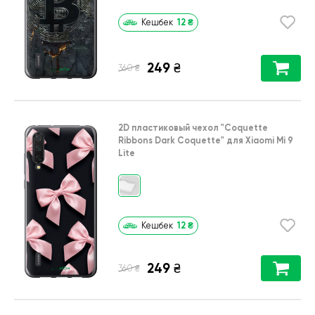
12
₴
Кешбек
249
₴
₴
360
2D пластиковый чехол
"Coquette
Ribbons Dark Coquette"
для
Xiaomi Mi 9
Lite
12
₴
Кешбек
249
₴
₴
360