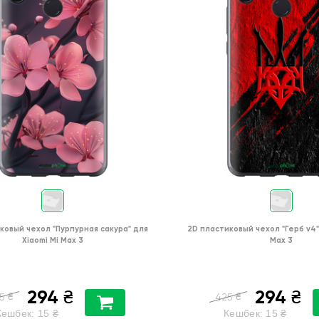
ковый чехол
"Пурпурная сакура"
для
2D пластиковый чехол
"Герб v4
Xiaomi Mi Max 3
Max 3
294
294
₴
₴
₴
₴
5
425
Кешбек:
15
₴
Кешбек:
15
₴