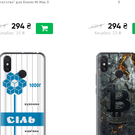
гатство"
для
Xiaomi Mi Max 3
3
294
294
₴
₴
₴
₴
5
425
Кешбек:
15
₴
Кешбек:
15
₴