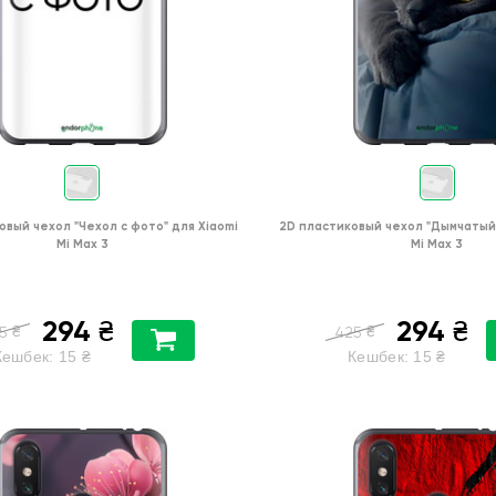
овый чехол
"Чехол с фото"
для
Xiaomi
2D пластиковый чехол
"Дымчатый
Mi Max 3
Mi Max 3
294
294
₴
₴
₴
₴
5
425
Кешбек:
15
₴
Кешбек:
15
₴