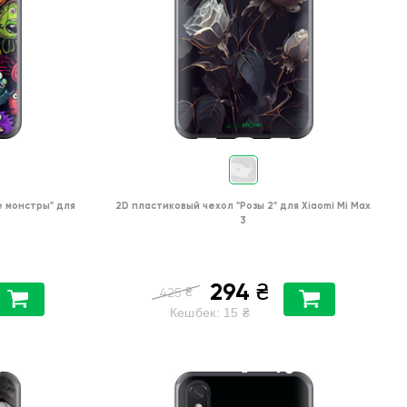
 монстры"
для
2D пластиковый чехол
"Розы 2"
для
Xiaomi Mi Max
3
294
₴
₴
425
Кешбек:
15
₴