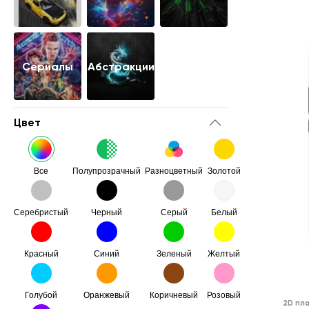
Сериалы
Абстракции
Цвет
Все
Полупрозрачный
Разноцветный
Золотой
Серебристый
Черный
Серый
Белый
Красный
Синий
Зеленый
Желтый
Голубой
Оранжевый
Коричневый
Розовый
2D пл