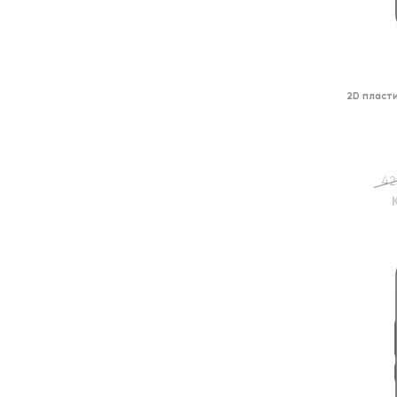
2D пласт
42