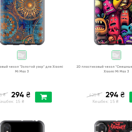
овый чехол
"Золотой узор"
для
Xiaomi
2D пластиковый чехол
"Cмешные
Mi Max 3
Xiaomi Mi Max 3
294
294
₴
₴
₴
₴
5
425
Кешбек:
15
₴
Кешбек:
15
₴