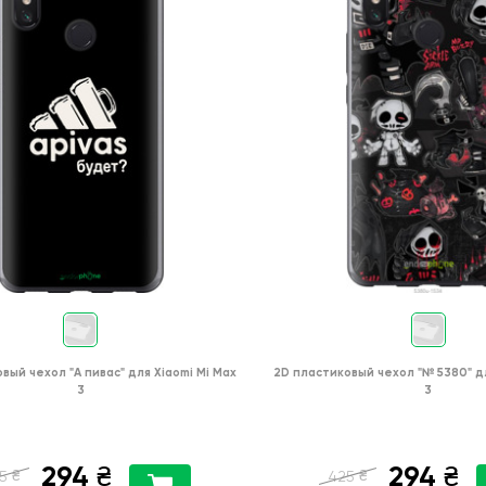
овый чехол
"А пивас"
для
Xiaomi Mi Max
2D пластиковый чехол
"№ 5380"
д
3
3
294
294
₴
₴
₴
₴
5
425