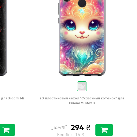
"
для
Xiaomi Mi
2D пластиковый чехол
"Сказочный котенок"
для
Xiaomi Mi Max 3
294
₴
₴
425
Кешбек:
15
₴