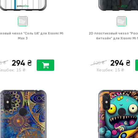
иковый чехол
"Соль UA"
для
Xiaomi Mi
2D пластиковый чехол
"Рас
Max 3
биткойн"
для
Xiaomi Mi
294
294
₴
₴
₴
₴
5
425
Кешбек:
15
₴
Кешбек:
15
₴