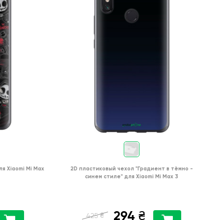
ля
Xiaomi Mi Max
2D пластиковый чехол
"Градиент в тёмно -
синем стиле"
для
Xiaomi Mi Max 3
294
₴
₴
425