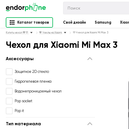
Каталог товаров
Свой дизайн
Samsung
Xiao
Купить чехол 💙💛
💙 Чехлы на Xiaomi
💛 Чехол для Xiaomi Mi Max 3
Чехол для Xiaomi Mi Max 3
Аксессуары
Защитное 2D стекло
Гидрогелевая пленка
Водонепроницаемый чехол
Pop socket
Pop it
Тип материала