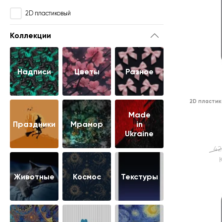
2D пластиковый
Коллекции
Надписи
Цветы
Разное
2D пластик
Made
Праздники
Мрамор
in
Ukraine
42
Животные
Космос
Текстуры