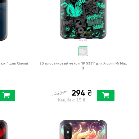
 кот"
для
Xiaomi
2D пластиковый чехол
"№ 5331"
для
Xiaomi Mi Max
3
294
₴
₴
425
Кешбек:
15
₴