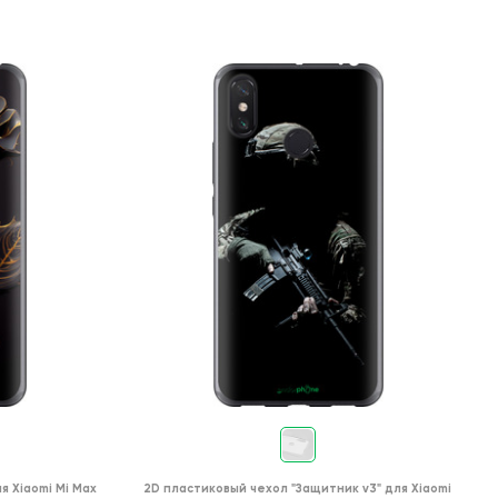
ля
Xiaomi Mi Max
2D пластиковый чехол
"Защитник v3"
для
Xiaomi