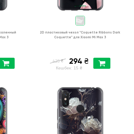
каленный
2D пластиковый чехол
"Coquette Ribbons Dark
 Max 3
Coquette"
для
Xiaomi Mi Max 3
294
₴
₴
425
Кешбек:
15
₴