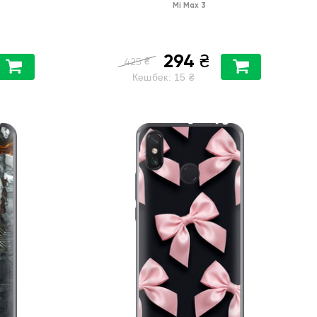
Mi Max 3
294
₴
₴
425
Кешбек:
15
₴