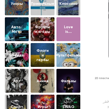
Узоры
Прикольные
Классика
Авто/
Фрукты
Love
Мото
и ягоды
is...
Флаги
Бренды
и
Мультфильмы
гербы
2D пласти
Арт
Аниме
Фильмы
42
Cпорт
Игры
SWAG