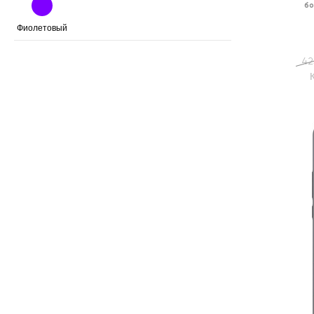
бо
Фиолетовый
42