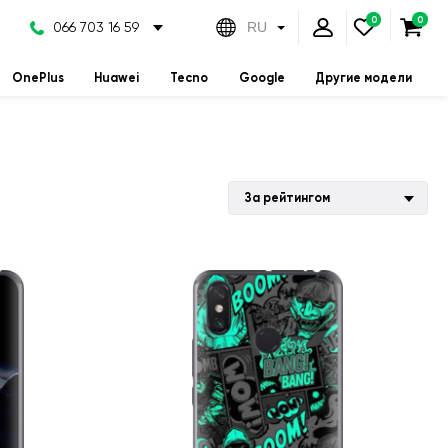
066 703 16 59
RU
OnePlus
Huawei
Tecno
Google
Другие модели
За рейтингом