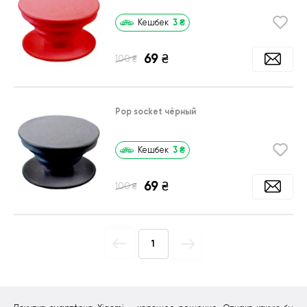
3
₴
Кешбек
69
₴
₴
100
Pop socket чёрный
3
₴
Кешбек
69
₴
₴
100
1