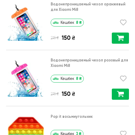
Водонепроницаемый чехол оранжевый
для Xiaomi Mi8
8
₴
Кешбек
150
₴
₴
215
Водонепроницаемый чехол розовый для
Xiaomi Mi8
8
₴
Кешбек
150
₴
₴
215
Pop it восьмиугольник
3
₴
Кешбек