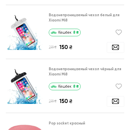
Водонепроницаемый чехол белый для
Xiaomi Mi8
8
₴
Кешбек
150
₴
₴
215
Водонепроницаемый чехол чёрный для
Xiaomi Mi8
8
₴
Кешбек
150
₴
₴
215
Pop socket красный