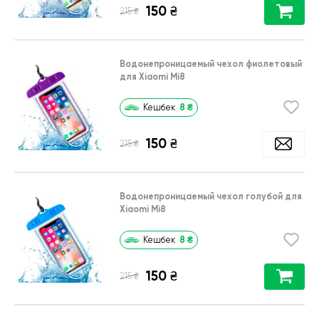
150
₴
₴
215
Водонепроницаемый чехол фиолетовый
для Xiaomi Mi8
8
₴
Кешбек
150
₴
₴
215
Водонепроницаемый чехол голубой для
Xiaomi Mi8
8
₴
Кешбек
150
₴
₴
215