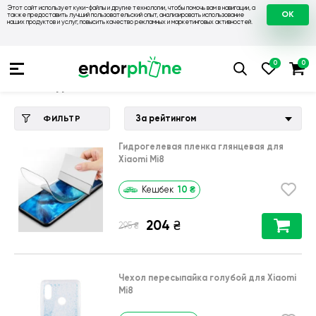
Этот сайт использует куки-файлы и другие технологии, чтобы помочь вам в навигации, а
OK
также предоставить лучший пользовательский опыт, анализировать использование
наших продуктов и услуг, повысить качество рекламных и маркетинговых активностей.
Купить чехол 💙💛
💙 Чехлы на Xiaomi
💛 Чехол для Xiaomi 
Чехол для Xiaomi Mi8
За рейтингом
ФИЛЬТР
Гидрогелевая пленка глянцевая для
Xiaomi Mi8
10
₴
Кешбек
204
₴
₴
295
Чехол пересыпайка голубой для Xiaomi
Mi8