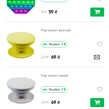
59
₴
₴
85
Pop socket жёлтый
3
₴
Кешбек
69
₴
₴
100
Pop socket серый
3
₴
Кешбек
69
₴
₴
100