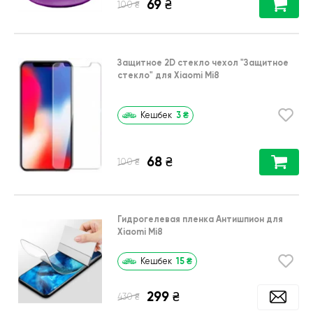
69
₴
₴
100
Защитное 2D стекло чехол
"Защитное
стекло"
для
Xiaomi Mi8
3
₴
Кешбек
68
₴
₴
100
Гидрогелевая пленка Антишпион для
Xiaomi Mi8
15
₴
Кешбек
299
₴
₴
430