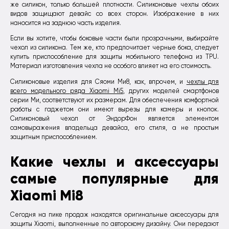
же силикон, только большей плотности. Силиконовые чехлы обоих
видов защищают девайс со всех сторон. Изображение в них
наносится на заднюю часть изделия.
Если вы хотите, чтобы боковые части были прозрачными, выбирайте
чехол из силикона. Тем же, кто предпочитает черные бока, следует
купить приспособление для защиты мобильного телефона из TPU.
Материал изготовления чехла не особого влияет на его стоимость.
Силиконовые изделия для Сяоми Ми8, как, впрочем, и
чехлы для
всего модельного ряда Xiaomi Mi5
, других моделей смартфонов
серии Ми, соответствуют их размерам. Для обеспечения комфортной
работы с гаджетом они имеют вырезы для камеры и кнопок.
Силиконовый чехол от ЭндорФон является элементом
самовыражения владельца девайса, его стиля, а не простым
защитным приспособлением.
Какие чехлы и аксессуары
самые популярные для
Xiaomi Mi8
Сегодня на пике продаж находятся оригинальные аксессуары для
защиты Xiaomi, выполненные по авторскому дизайну. Они передают