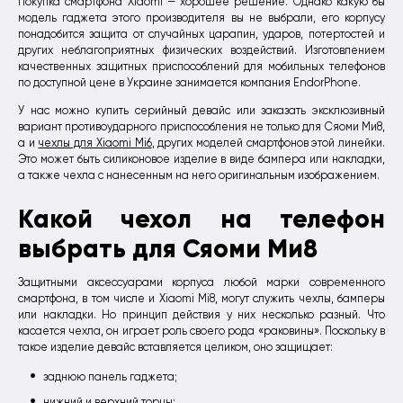
Покупка смартфона Xiaomi — хорошее решение. Однако какую бы
модель гаджета этого производителя вы не выбрали, его корпусу
понадобится защита от случайных царапин, ударов, потертостей и
других неблагоприятных физических воздействий. Изготовлением
качественных защитных приспособлений для мобильных телефонов
по доступной цене в Украине занимается компания EndorPhone.
У нас можно купить серийный девайс или заказать эксклюзивный
вариант противоударного приспособления не только для Сяоми Ми8,
а и
чехлы для Xiaomi Mi6
, других моделей смартфонов этой линейки.
Это может быть силиконовое изделие в виде бампера или накладки,
а также чехла с нанесенным на него оригинальным изображением.
Какой чехол на телефон
выбрать для Сяоми Ми8
Защитными аксессуарами корпуса любой марки современного
смартфона, в том числе и Xiaomi Mi8, могут служить чехлы, бамперы
или накладки. Но принцип действия у них несколько разный. Что
касается чехла, он играет роль своего рода «раковины». Поскольку в
такое изделие девайс вставляется целиком, оно защищает:
заднюю панель гаджета;
нижний и верхний торцы;