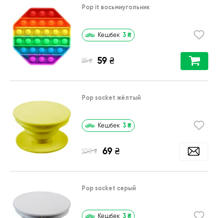
Pop it восьмиугольник
3
₴
Кешбек
59
₴
₴
85
Pop socket жёлтый
3
₴
Кешбек
69
₴
₴
100
Pop socket серый
3
₴
Кешбек