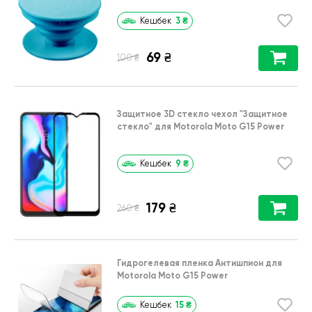
3
₴
Кешбек
69
₴
₴
100
Защитное 3D стекло чехол
"Защитное
стекло"
для
Motorola Moto G15 Power
9
₴
Кешбек
179
₴
₴
260
Гидрогелевая пленка Антишпион для
Motorola Moto G15 Power
15
₴
Кешбек