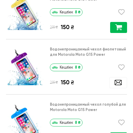
8
₴
Кешбек
150
₴
₴
215
Водонепроницаемый чехол фиолетовый
для Motorola Moto G15 Power
8
₴
Кешбек
150
₴
₴
215
Водонепроницаемый чехол голубой для
Motorola Moto G15 Power
8
₴
Кешбек