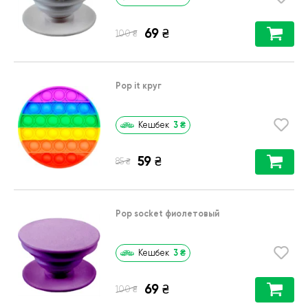
69
₴
₴
100
Pop it круг
3
₴
Кешбек
59
₴
₴
85
Pop socket фиолетовый
3
₴
Кешбек
69
₴
₴
100