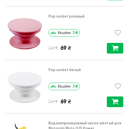
Pop socket розовый
3
₴
Кешбек
69
₴
₴
100
Pop socket белый
3
₴
Кешбек
69
₴
₴
100
Водонепроницаемый чехол жёлтый для
Motorola Moto G15 Power