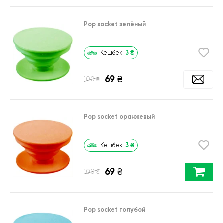
Pop socket зелёный
3
₴
Кешбек
69
₴
₴
100
Pop socket оранжевый
3
₴
Кешбек
69
₴
₴
100
Pop socket голубой