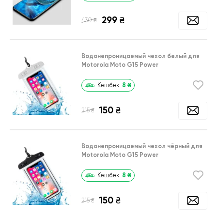
299
₴
₴
430
Водонепроницаемый чехол белый для
Motorola Moto G15 Power
8
₴
Кешбек
150
₴
₴
215
Водонепроницаемый чехол чёрный для
Motorola Moto G15 Power
8
₴
Кешбек
150
₴
₴
215