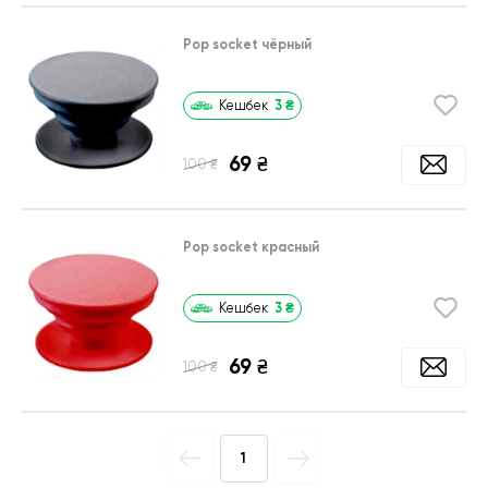
Pop socket чёрный
3
₴
Кешбек
69
₴
₴
100
Pop socket красный
3
₴
Кешбек
69
₴
₴
100
1