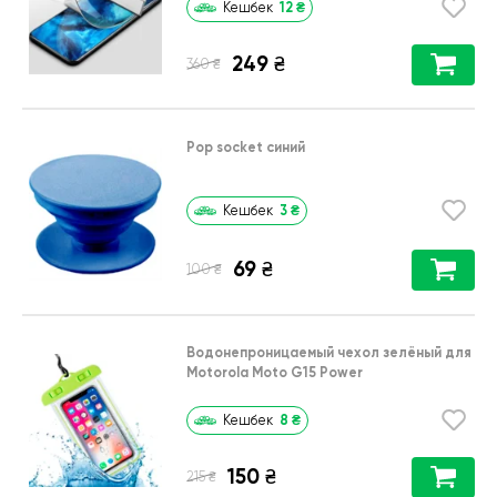
12
₴
Кешбек
249
₴
₴
360
Pop socket синий
3
₴
Кешбек
69
₴
₴
100
Водонепроницаемый чехол зелёный для
Motorola Moto G15 Power
8
₴
Кешбек
150
₴
₴
215