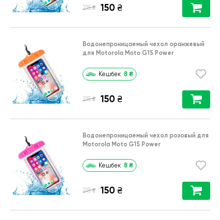
150
₴
₴
215
Водонепроницаемый чехол оранжевый
для Motorola Moto G15 Power
8
₴
Кешбек
150
₴
₴
215
Водонепроницаемый чехол розовый для
Motorola Moto G15 Power
8
₴
Кешбек
150
₴
₴
215