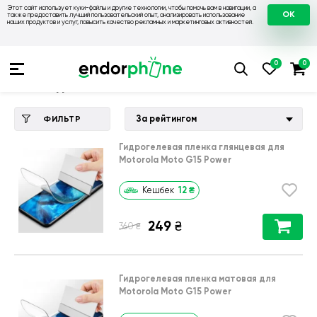
Этот сайт использует куки-файлы и другие технологии, чтобы помочь вам в навигации, а
OK
также предоставить лучший пользовательский опыт, анализировать использование
наших продуктов и услуг, повысить качество рекламных и маркетинговых активностей.
Купить чехол 💙💛
💙 Чехлы на Motorola
💛 Чехол для Motor
Чехол для Motorola Moto G15 Power
За рейтингом
ФИЛЬТР
Гидрогелевая пленка глянцевая для
Motorola Moto G15 Power
12
₴
Кешбек
249
₴
₴
360
Гидрогелевая пленка матовая для
Motorola Moto G15 Power