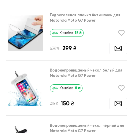
Гидрогелевая пленка Антишпион для
Motorola Moto G7 Power
15
₴
Кешбек
299
₴
₴
430
Водонепроницаемый чехол белый для
Motorola Moto G7 Power
8
₴
Кешбек
150
₴
₴
215
Водонепроницаемый чехол чёрный для
Motorola Moto G7 Power