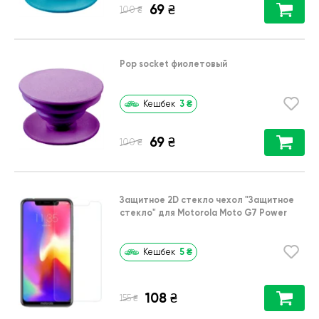
69
₴
₴
100
Pop socket фиолетовый
3
₴
Кешбек
69
₴
₴
100
Защитное 2D стекло чехол
"Защитное
стекло"
для
Motorola Moto G7 Power
5
₴
Кешбек
108
₴
₴
155