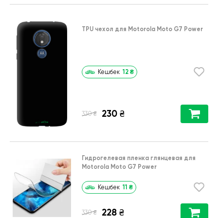
TPU чехол
для
Motorola Moto G7 Power
12
₴
Кешбек
230
₴
₴
330
Гидрогелевая пленка глянцевая для
Motorola Moto G7 Power
11
₴
Кешбек
228
₴
₴
330