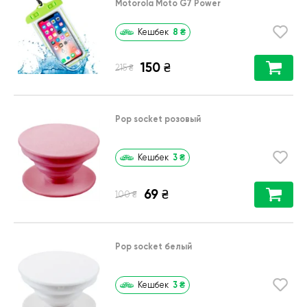
Motorola Moto G7 Power
8
₴
Кешбек
150
₴
₴
215
Pop socket розовый
3
₴
Кешбек
69
₴
₴
100
Pop socket белый
3
₴
Кешбек