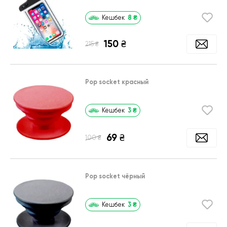
8
₴
Кешбек
150
₴
₴
215
Pop socket красный
3
₴
Кешбек
69
₴
₴
100
Pop socket чёрный
3
₴
Кешбек