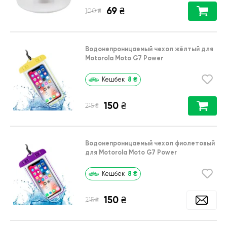
69
₴
₴
100
Водонепроницаемый чехол жёлтый для
Motorola Moto G7 Power
8
₴
Кешбек
150
₴
₴
215
Водонепроницаемый чехол фиолетовый
для Motorola Moto G7 Power
8
₴
Кешбек
150
₴
₴
215