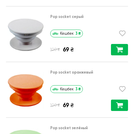
Pop socket серый
3
₴
Кешбек
69
₴
₴
100
Pop socket оранжевый
3
₴
Кешбек
69
₴
₴
100
Pop socket зелёный