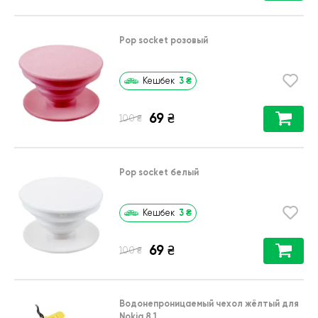
Pop socket розовый
3
₴
Кешбек
69
₴
₴
100
Pop socket белый
3
₴
Кешбек
69
₴
₴
100
Водонепроницаемый чехол жёлтый для
Nokia 8.1