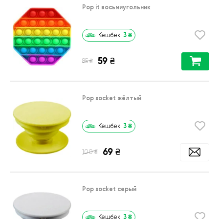
Pop it восьмиугольник
3
₴
Кешбек
59
₴
₴
85
Pop socket жёлтый
3
₴
Кешбек
69
₴
₴
100
Pop socket серый
3
₴
Кешбек