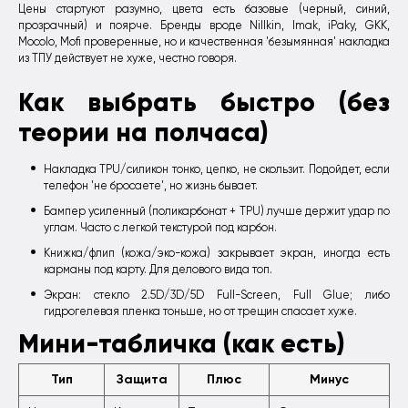
Цены стартуют разумно, цвета есть базовые (черный, синий,
прозрачный) и поярче. Бренды вроде Nillkin, Imak, iPaky, GKK,
Mocolo, Mofi проверенные, но и качественная 'безымянная' накладка
из ТПУ действует не хуже, честно говоря.
Как выбрать быстро (без
теории на полчаса)
Накладка TPU/силикон тонко, цепко, не скользит. Подойдет, если
телефон 'не бросаете', но жизнь бывает.
Бампер усиленный (поликарбонат + TPU) лучше держит удар по
углам. Часто с легкой текстурой под карбон.
Книжка/флип (кожа/эко-кожа) закрывает экран, иногда есть
карманы под карту. Для делового вида топ.
Экран: стекло 2.5D/3D/5D Full-Screen, Full Glue; либо
гидрогелевая пленка тоньше, но от трещин спасает хуже.
Мини-табличка (как есть)
Тип
Защита
Плюс
Минус