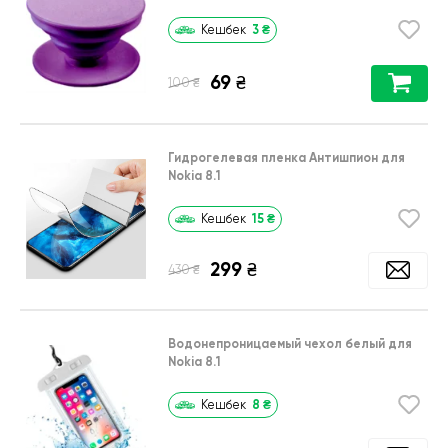
3
₴
Кешбек
69
₴
₴
100
Гидрогелевая пленка Антишпион для
Nokia 8.1
15
₴
Кешбек
299
₴
₴
430
Водонепроницаемый чехол белый для
Nokia 8.1
8
₴
Кешбек