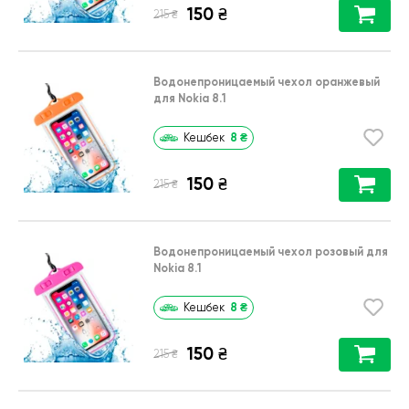
150
₴
₴
215
Водонепроницаемый чехол оранжевый
для Nokia 8.1
8
₴
Кешбек
150
₴
₴
215
Водонепроницаемый чехол розовый для
Nokia 8.1
8
₴
Кешбек
150
₴
₴
215