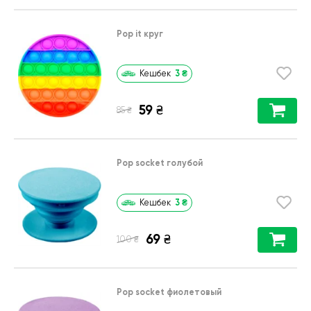
Pop it круг
3
₴
Кешбек
59
₴
₴
85
Pop socket голубой
3
₴
Кешбек
69
₴
₴
100
Pop socket фиолетовый