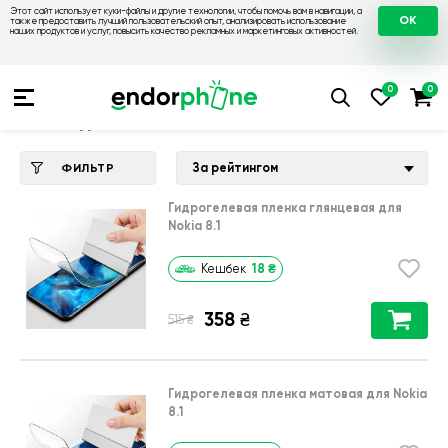
Этот сайт использует куки-файлы и другие технологии, чтобы помочь вам в навигации, а
OK
также предоставить лучший пользовательский опыт, анализировать использование
наших продуктов и услуг, повысить качество рекламных и маркетинговых активностей.
Купить чехол 💙💛
💙 Чехлы на Nokia
💛 Чехол для Nokia 8.1
Чехол для Nokia 8.1
За рейтингом
ФИЛЬТР
Гидрогелевая пленка глянцевая для
Nokia 8.1
18
₴
Кешбек
358
₴
₴
515
Гидрогелевая пленка матовая для Nokia
8.1