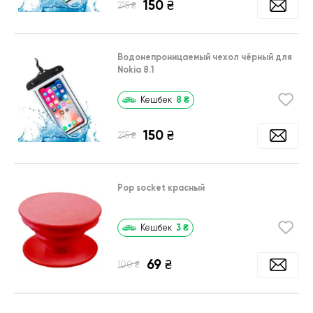
150
₴
₴
215
Водонепроницаемый чехол чёрный для
Nokia 8.1
8
₴
Кешбек
150
₴
₴
215
Pop socket красный
3
₴
Кешбек
69
₴
₴
100