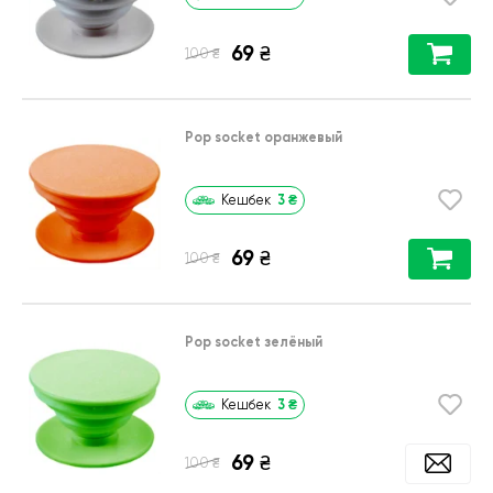
69
₴
₴
100
Pop socket оранжевый
3
₴
Кешбек
69
₴
₴
100
Pop socket зелёный
3
₴
Кешбек
69
₴
₴
100