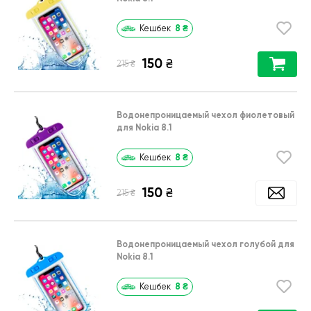
8
₴
Кешбек
150
₴
₴
215
Водонепроницаемый чехол фиолетовый
для Nokia 8.1
8
₴
Кешбек
150
₴
₴
215
Водонепроницаемый чехол голубой для
Nokia 8.1
8
₴
Кешбек