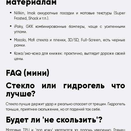
материалам
Nillkin, Imak аккуратные посадки и матовые текстуры (Super
Frosted, Shock и т.п.).
iPaky, GKK комбинированные бамперы, чаще с усиленными
углами.
Mocolo, Mofi стекла и пленки, 3D/5D, Full-Screen, есть черные
рамки.
Кожа/эко-кожа для книжек: практично, выглядит дороже своей
цены.
FAQ (мини)
Стекло или гидрогель что
лучше?
Стекло лучше держит удар и реально спасает от трещин. Гидрогель
тоньше, приятнее скольжение, но от падений так себе.
Будет ли 'не скользить'?
Матовые TPU и 'под кожу' хватаются за ладонь уверенно. Глянец