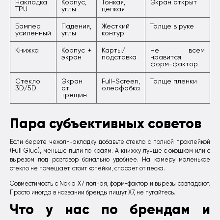
Накладка
Корпус,
Тонкая,
Экран открыт
TPU
углы
цепкая
Бампер
Падения,
Жесткий
Толще в руке
усиленный
углы
контур
Книжка
Корпус +
Карты/
Не всем
экран
подставка
нравится
форм-фактор
Стекло
Экран
Full-Screen,
Толще пленки
3D/5D
от
олеофобка
трещин
Пара субъективных советов
Если берете чехол-накладку добавьте стекло с полной проклейкой
(Full Glue), меньше пыли по краям. А книжку лучше с окошком или с
вырезом под разговор банально удобнее. На камеру маленькое
стекло не помешает, стоит копейки, спасает от песка.
Совместимость с Nokia X7 полная, форм-фактор и вырезы совпадают.
Просто иногда в названии бренды пишут X7, не пугайтесь.
Что у нас по брендам и