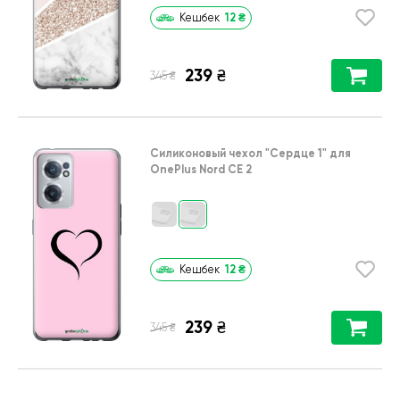
12
₴
Кешбек
239
₴
₴
345
Силиконовый чехол
"Сердце 1"
для
OnePlus Nord CE 2
12
₴
Кешбек
239
₴
₴
345