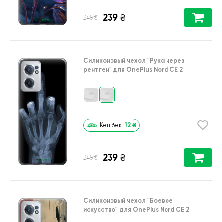
239
₴
₴
345
Силиконовый чехол
"Рука через
рентген"
для
OnePlus Nord CE 2
12
₴
Кешбек
239
₴
₴
345
Силиконовый чехол
"Боевое
искусство"
для
OnePlus Nord CE 2