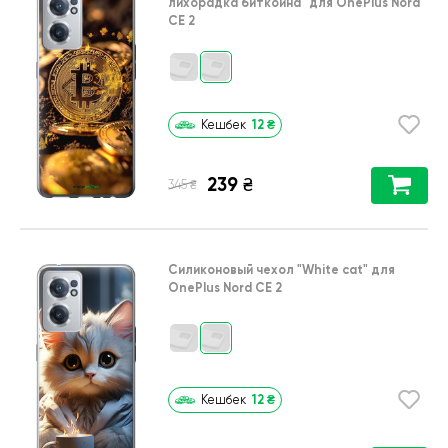
лихорадка биткойна"
для
OnePlus Nord
CE 2
12
₴
Кешбек
239
₴
₴
345
Силиконовый чехол
"White cat"
для
OnePlus Nord CE 2
12
₴
Кешбек