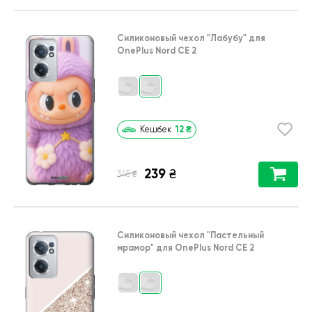
Силиконовый чехол
"Лабубу"
для
OnePlus Nord CE 2
12
₴
Кешбек
239
₴
₴
345
Силиконовый чехол
"Пастельный
мрамор"
для
OnePlus Nord CE 2