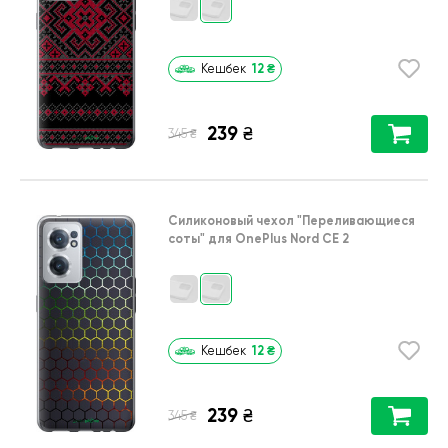
12
₴
Кешбек
239
₴
₴
345
Силиконовый чехол
"Переливающиеся
соты"
для
OnePlus Nord CE 2
12
₴
Кешбек
239
₴
₴
345