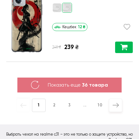
12
₴
Кешбек
239
₴
₴
345
Показать еще
36 товара
1
2
3
...
10
Выбрать чехол на realme c31 – это не только о защите устройства, но