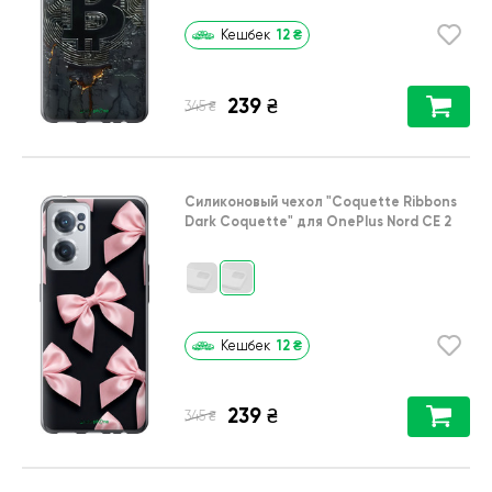
12
₴
Кешбек
239
₴
₴
345
Силиконовый чехол
"Coquette Ribbons
Dark Coquette"
для
OnePlus Nord CE 2
12
₴
Кешбек
239
₴
₴
345