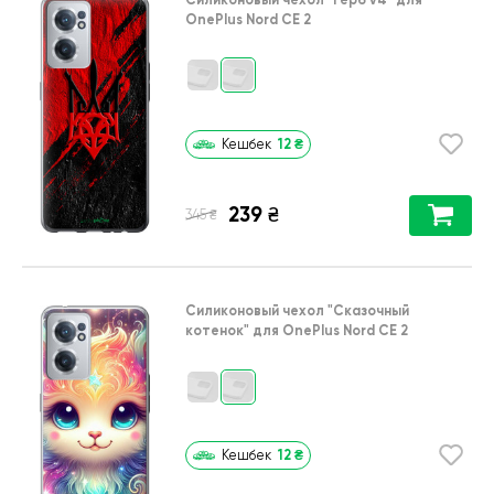
OnePlus Nord CE 2
12
₴
Кешбек
239
₴
₴
345
Силиконовый чехол
"Сказочный
котенок"
для
OnePlus Nord CE 2
12
₴
Кешбек