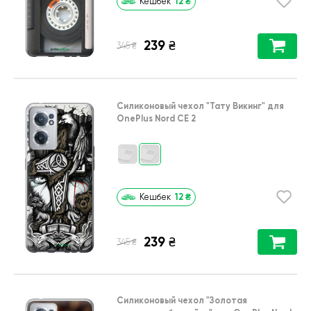
12
₴
Кешбек
239
₴
₴
345
Силиконовый чехол
"Тату Викинг"
для
OnePlus Nord CE 2
12
₴
Кешбек
239
₴
₴
345
Силиконовый чехол
"Золотая