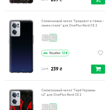
Силиконовый чехол
"Градиент в тёмно -
синем стиле"
для
OnePlus Nord CE 2
12
₴
Кешбек
239
₴
₴
345
Силиконовый чехол
"Герб Украины
v2"
для
OnePlus Nord CE 2