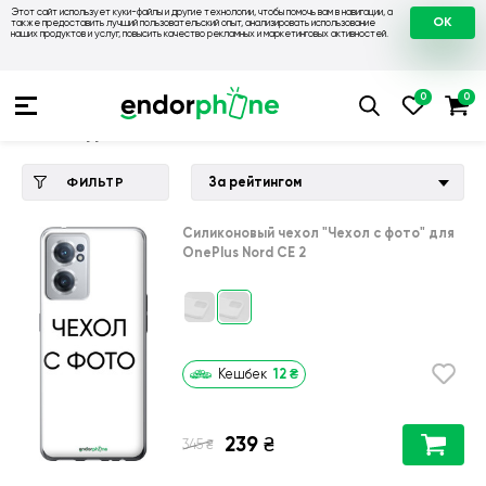
Этот сайт использует куки-файлы и другие технологии, чтобы помочь вам в навигации, а
OK
также предоставить лучший пользовательский опыт, анализировать использование
наших продуктов и услуг, повысить качество рекламных и маркетинговых активностей.
Купить чехол 💙💛
💙 Чехлы на OnePlus
💛 Чехол для OnePl
Чехол для OnePlus Nord CE 2
За рейтингом
ФИЛЬТР
Силиконовый чехол
"Чехол с фото"
для
OnePlus Nord CE 2
12
₴
Кешбек
239
₴
₴
345