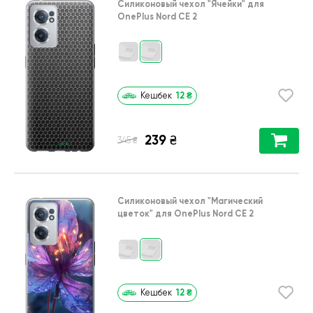
Силиконовый чехол
"Ячейки"
для
OnePlus Nord CE 2
12
₴
Кешбек
239
₴
₴
345
Силиконовый чехол
"Магический
цветок"
для
OnePlus Nord CE 2
12
₴
Кешбек