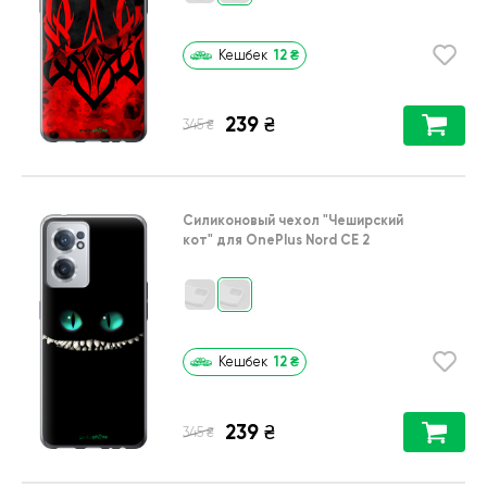
12
₴
Кешбек
239
₴
₴
345
Силиконовый чехол
"Чеширский
кот"
для
OnePlus Nord CE 2
12
₴
Кешбек
239
₴
₴
345