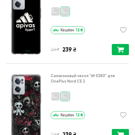
12
₴
Кешбек
239
₴
₴
345
Силиконовый чехол
"№ 5380"
для
OnePlus Nord CE 2
12
₴
Кешбек
239
₴
₴
345