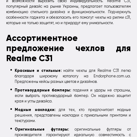
и возможности выразить свою индивидуальность. Realme C31,
популярный девайс на рынке Украины, предлагает пользователям
комбинацию стильного дизайна и функциональности. Подчеркнуть
особенности гаджета и обезопасить его помогут чехлы на рилми с31,
которые не только защитят, но и придадут ему уникальности.
Ассортиментное
предложение чехлов для
Realme C31
Красивые и стильные:
найти чехлы для Realme C31 легко
благодаря широкому каталогу на Endorphone.com.ua.
Предложены кейсы разных цветов и дизайнов.
Противоударные бамперы:
падения и удары не страшны,
если выбрать противоударный бампер. Он надежно защитит
края и углы девайса.
Модные накладки:
для тех, кто предпочитает модные
решения, представлены накладки с прикольными принтами и
текстурами.
Оригинальные футляры:
оригинальные футляры от
производителя гарантируют идеальную совместимость с