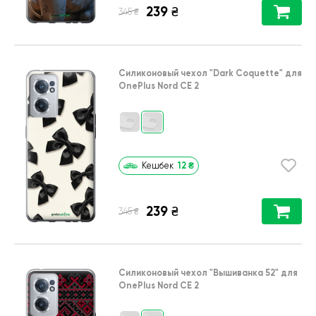
239
₴
₴
345
Силиконовый чехол
"Dark Coquette"
для
OnePlus Nord CE 2
12
₴
Кешбек
239
₴
₴
345
Силиконовый чехол
"Вышиванка 52"
для
OnePlus Nord CE 2