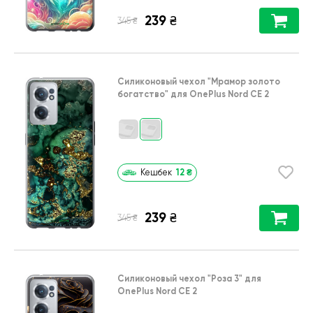
239
₴
₴
345
Силиконовый чехол
"Мрамор золото
богатство"
для
OnePlus Nord CE 2
12
₴
Кешбек
239
₴
₴
345
Силиконовый чехол
"Роза 3"
для
OnePlus Nord CE 2