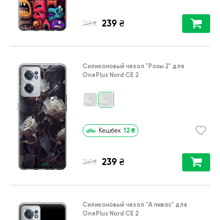
239
₴
₴
345
Силиконовый чехол
"Розы 2"
для
OnePlus Nord CE 2
12
₴
Кешбек
239
₴
₴
345
Силиконовый чехол
"А пивас"
для
OnePlus Nord CE 2