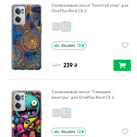
Силиконовый чехол
"Золотой узор"
для
OnePlus Nord CE 2
12
₴
Кешбек
239
₴
₴
345
Силиконовый чехол
"Cмешные
монстры"
для
OnePlus Nord CE 2
12
₴
Кешбек