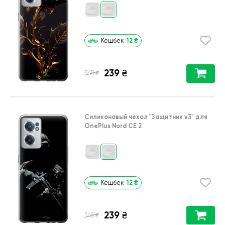
12
₴
Кешбек
239
₴
₴
345
Силиконовый чехол
"Защитник v3"
для
OnePlus Nord CE 2
12
₴
Кешбек
239
₴
₴
345