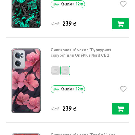
12
₴
Кешбек
239
₴
₴
345
Силиконовый чехол
"Пурпурная
сакура"
для
OnePlus Nord CE 2
12
₴
Кешбек
239
₴
₴
345
Силиконовый чехол
"Герб v4"
для