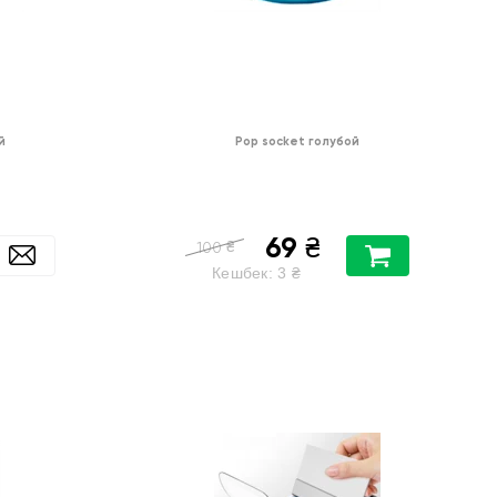
й
Pop socket голубой
69
₴
₴
100
Кешбек:
3
₴