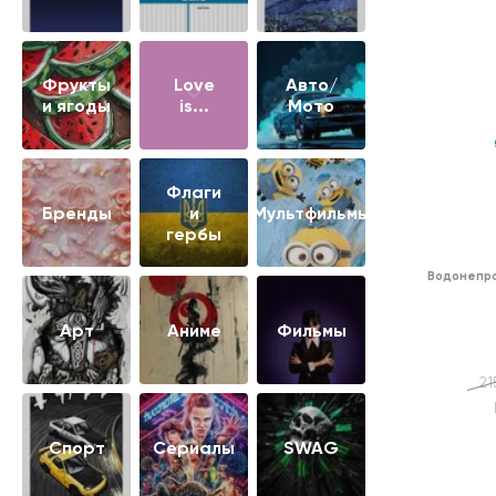
Фрукты
Love
Авто/
и ягоды
is...
Мото
Флаги
Бренды
и
Мультфильмы
гербы
Водонепро
Арт
Аниме
Фильмы
21
Cпорт
Сериалы
SWAG