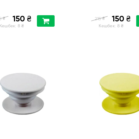
150
150
₴
₴
₴
₴
5
215
Кешбек:
8
₴
Кешбек:
8
₴