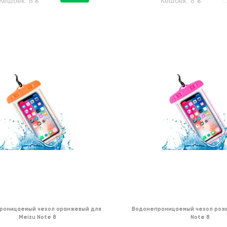
Кешбек:
8
₴
Кешбек:
8
₴
роницаемый чехол оранжевый для
Водонепроницаемый чехол розо
Meizu Note 8
Note 8