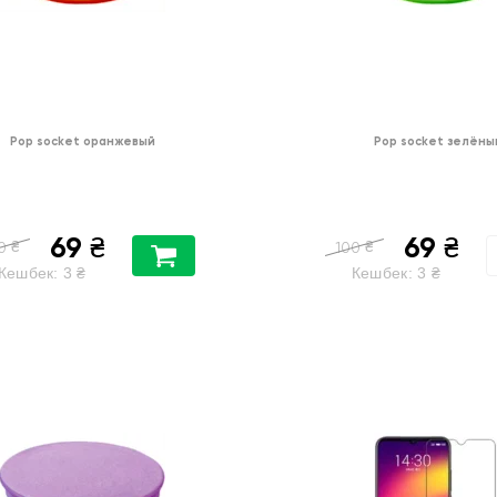
Pop socket оранжевый
Pop socket зелёны
69
69
₴
₴
₴
₴
0
100
Кешбек:
3
₴
Кешбек:
3
₴