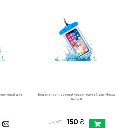
олетовый для
Водонепроницаемый чехол голубой для Meizu
Note 8
150
₴
₴
215