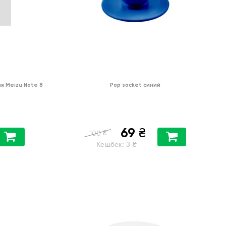
я Meizu Note 8
Pop socket синий
69
₴
₴
100
Кешбек:
3
₴