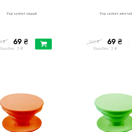
Pop socket серый
Pop socket жёлты
69
69
₴
₴
₴
₴
0
100
Кешбек:
3
₴
Кешбек:
3
₴