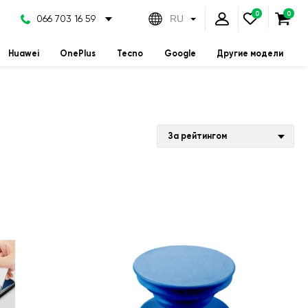
066 703 16 59
RU
Huawei
OnePlus
Tecno
Google
Другие модели
За рейтингом