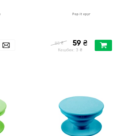
й
Pop it круг
59
₴
₴
85
Кешбек:
3
₴