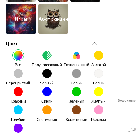
Игры
Абстракции
Цвет
Все
Полупрозрачный
Разноцветный
Золотой
Серебристый
Черный
Серый
Белый
Водонепр
Красный
Синий
Зеленый
Желтый
Голубой
Оранжевый
Коричневый
Розовый
21