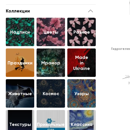
Коллекции
Надписи
Цветы
Разное
Гидрогелев
Made
Праздники
Мрамор
in
Ukraine
28
Животные
Космос
Узоры
Текстуры
Прикольные
Классика