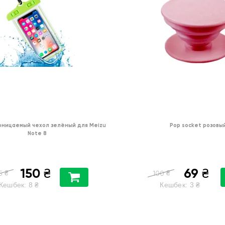
ницаемый чехол зелёный для Meizu
Pop socket розовы
Note 8
150
69
₴
₴
₴
₴
5
100
Кешбек:
8
₴
Кешбек:
3
₴