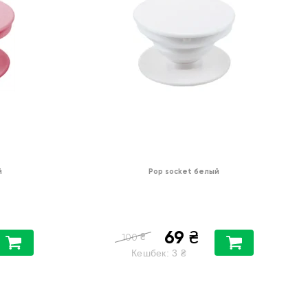
й
Pop socket белый
69
₴
₴
100
Кешбек:
3
₴