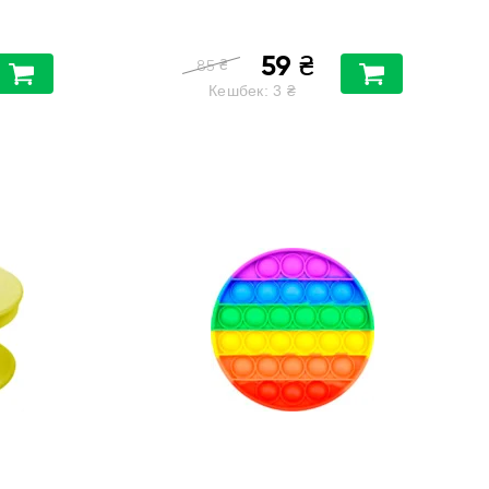
59
₴
₴
85
Кешбек:
3
₴