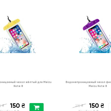
оницаемый чехол жёлтый для Meizu
Водонепроницаемый чехол фи
Note 8
Meizu Note 8
150
150
₴
₴
₴
₴
5
215