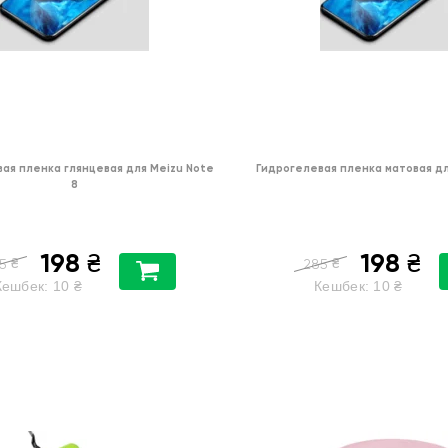
ая пленка глянцевая для Meizu Note
Гидрогелевая пленка матовая дл
8
198
198
₴
₴
₴
₴
5
285
Кешбек:
10
₴
Кешбек:
10
₴