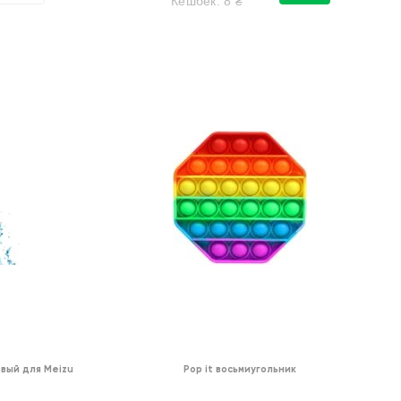
Кешбек:
8
₴
вый для Meizu
Pop it восьмиугольник