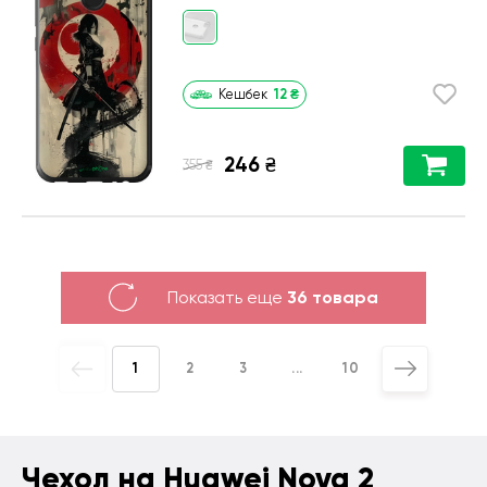
12
₴
Кешбек
246
₴
₴
355
Показать еще
36 товара
1
2
3
...
10
Чехол на Huawei Nova 2