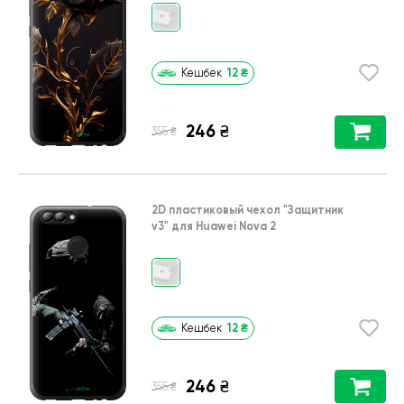
12
₴
Кешбек
246
₴
₴
355
2D пластиковый чехол
"Защитник
v3"
для
Huawei Nova 2
12
₴
Кешбек
246
₴
₴
355