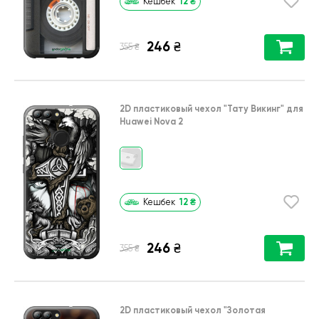
12
₴
Кешбек
246
₴
₴
355
2D пластиковый чехол
"Тату Викинг"
для
Huawei Nova 2
12
₴
Кешбек
246
₴
₴
355
2D пластиковый чехол
"Золотая