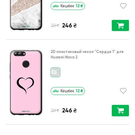
12
₴
Кешбек
246
₴
₴
355
2D пластиковый чехол
"Сердце 1"
для
Huawei Nova 2
12
₴
Кешбек
246
₴
₴
355