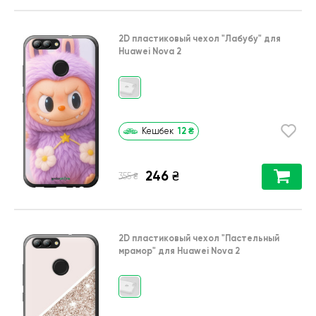
2D пластиковый чехол
"Лабубу"
для
Huawei Nova 2
12
₴
Кешбек
246
₴
₴
355
2D пластиковый чехол
"Пастельный
мрамор"
для
Huawei Nova 2