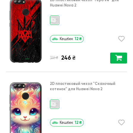
Huawei Nova 2
12
₴
Кешбек
246
₴
₴
355
2D пластиковый чехол
"Сказочный
котенок"
для
Huawei Nova 2
12
₴
Кешбек