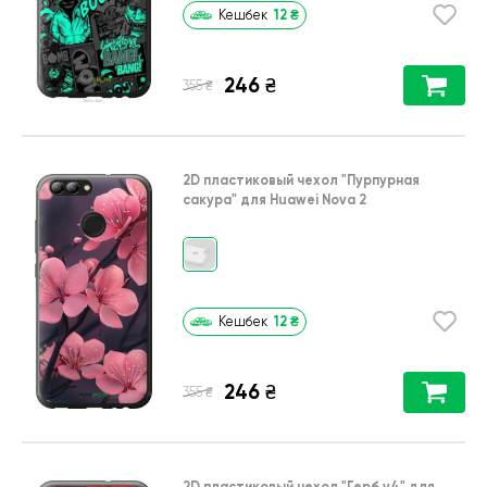
12
₴
Кешбек
246
₴
₴
355
2D пластиковый чехол
"Пурпурная
сакура"
для
Huawei Nova 2
12
₴
Кешбек
246
₴
₴
355
2D пластиковый чехол
"Герб v4"
для