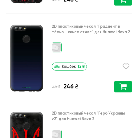
2D пластиковый чехол
"Градиент в
тёмно - синем стиле"
для
Huawei Nova 2
12
₴
Кешбек
246
₴
₴
355
2D пластиковый чехол
"Герб Украины
v2"
для
Huawei Nova 2