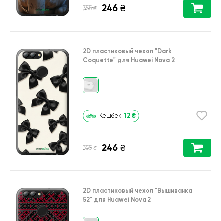
246
₴
₴
355
2D пластиковый чехол
"Dark
Coquette"
для
Huawei Nova 2
12
₴
Кешбек
246
₴
₴
355
2D пластиковый чехол
"Вышиванка
52"
для
Huawei Nova 2