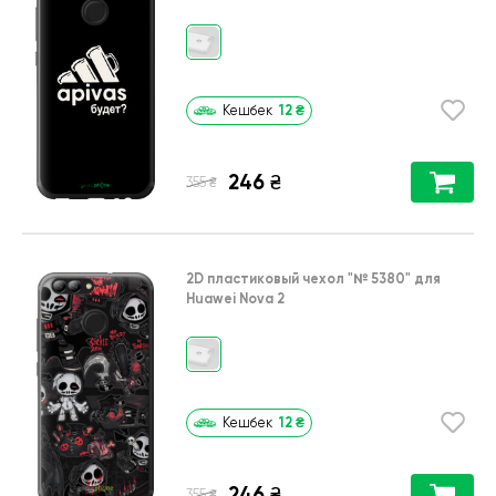
12
₴
Кешбек
246
₴
₴
355
2D пластиковый чехол
"№ 5380"
для
Huawei Nova 2
12
₴
Кешбек
246
₴
₴
355