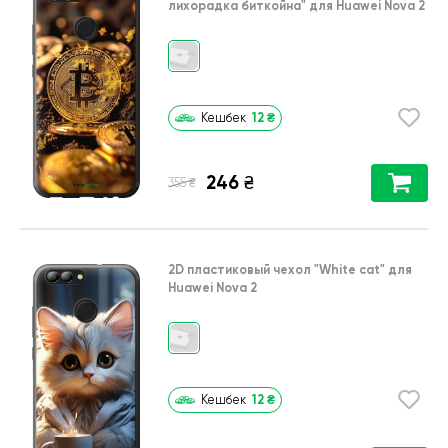
лихорадка биткойна"
для
Huawei Nova 2
12
₴
Кешбек
246
₴
₴
355
2D пластиковый чехол
"White cat"
для
Huawei Nova 2
12
₴
Кешбек