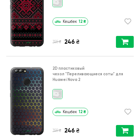
12
₴
Кешбек
246
₴
₴
355
2D пластиковый
чехол
"Переливающиеся соты"
для
Huawei Nova 2
12
₴
Кешбек
246
₴
₴
355