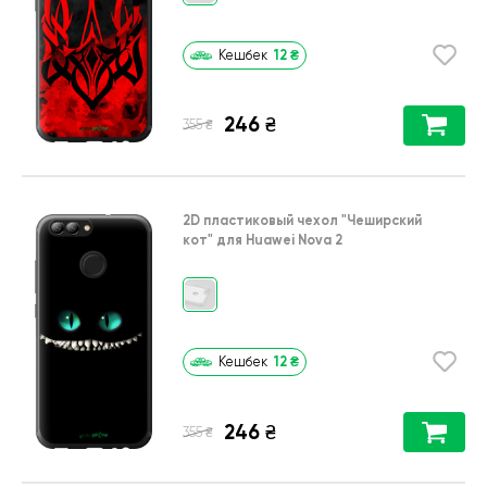
12
₴
Кешбек
246
₴
₴
355
2D пластиковый чехол
"Чеширский
кот"
для
Huawei Nova 2
12
₴
Кешбек
246
₴
₴
355