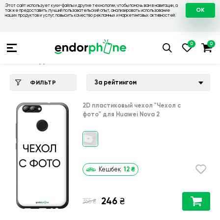
Этот сайт использует куки-файлы и другие технологии, чтобы помочь вам в навигации, а
OK
также предоставить лучший пользовательский опыт, анализировать использование
наших продуктов и услуг, повысить качество рекламных и маркетинговых активностей.
Купить чехол 💙💛
💙 Чехлы на Huawei
💛 Чехол для Huawe
Чехол для Huawei Nova 2
За рейтингом
ФИЛЬТР
2D пластиковый чехол
"Чехол с
фото"
для
Huawei Nova 2
12
₴
Кешбек
246
₴
₴
355