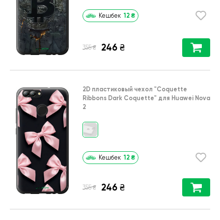
12
₴
Кешбек
246
₴
₴
355
2D пластиковый чехол
"Coquette
Ribbons Dark Coquette"
для
Huawei Nova
2
12
₴
Кешбек
246
₴
₴
355