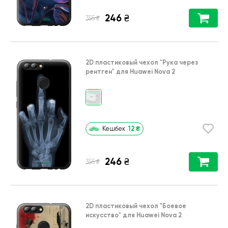
246
₴
₴
355
2D пластиковый чехол
"Рука через
рентген"
для
Huawei Nova 2
12
₴
Кешбек
246
₴
₴
355
2D пластиковый чехол
"Боевое
искусство"
для
Huawei Nova 2