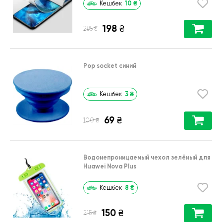
10
₴
Кешбек
198
₴
₴
285
Pop socket синий
3
₴
Кешбек
69
₴
₴
100
Водонепроницаемый чехол зелёный для
Huawei Nova Plus
8
₴
Кешбек
150
₴
₴
215