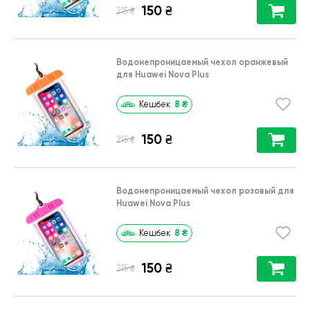
150
₴
₴
215
Водонепроницаемый чехол оранжевый
для Huawei Nova Plus
8
₴
Кешбек
150
₴
₴
215
Водонепроницаемый чехол розовый для
Huawei Nova Plus
8
₴
Кешбек
150
₴
₴
215