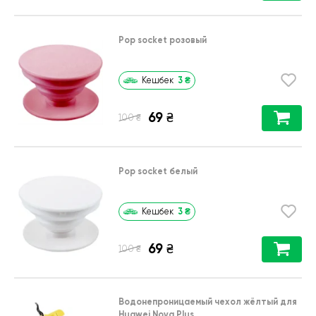
Pop socket розовый
3
₴
Кешбек
69
₴
₴
100
Pop socket белый
3
₴
Кешбек
69
₴
₴
100
Водонепроницаемый чехол жёлтый для
Huawei Nova Plus