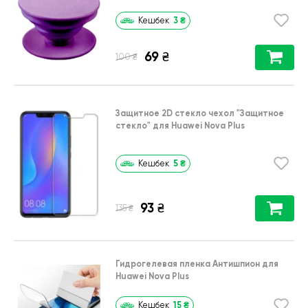
3
₴
Кешбек
69
₴
₴
100
Защитное 2D стекло чехол
"Защитное
стекло"
для
Huawei Nova Plus
5
₴
Кешбек
93
₴
₴
135
Гидрогелевая пленка Антишпион для
Huawei Nova Plus
15
₴
Кешбек