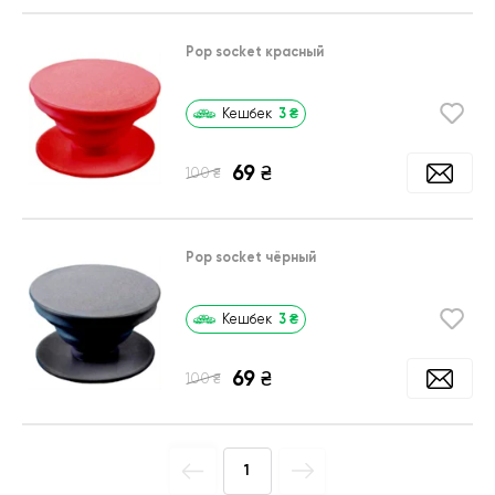
Pop socket красный
3
₴
Кешбек
69
₴
₴
100
Pop socket чёрный
3
₴
Кешбек
69
₴
₴
100
1