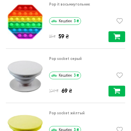
Pop it восьмиугольник
3
₴
Кешбек
59
₴
₴
85
Pop socket серый
3
₴
Кешбек
69
₴
₴
100
Pop socket жёлтый
3
₴
Кешбек