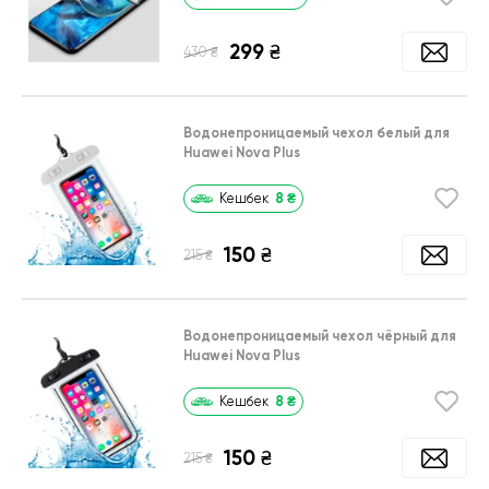
299
₴
₴
430
Водонепроницаемый чехол белый для
Huawei Nova Plus
8
₴
Кешбек
150
₴
₴
215
Водонепроницаемый чехол чёрный для
Huawei Nova Plus
8
₴
Кешбек
150
₴
₴
215