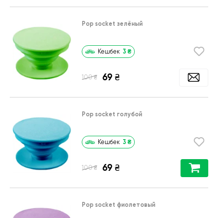
Pop socket зелёный
3
₴
Кешбек
69
₴
₴
100
Pop socket голубой
3
₴
Кешбек
69
₴
₴
100
Pop socket фиолетовый