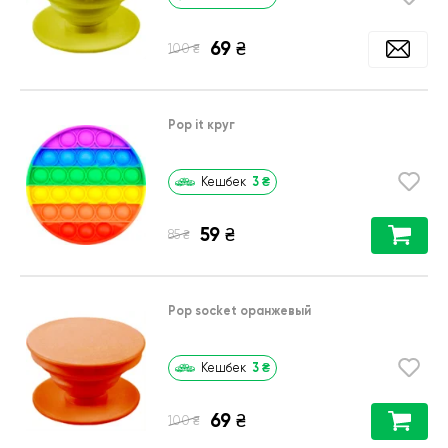
69
₴
₴
100
Pop it круг
3
₴
Кешбек
59
₴
₴
85
Pop socket оранжевый
3
₴
Кешбек
69
₴
₴
100