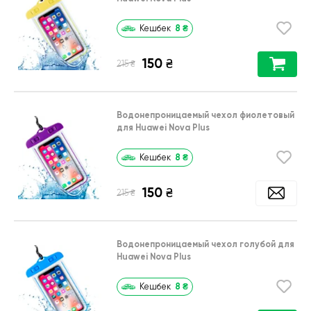
8
₴
Кешбек
150
₴
₴
215
Водонепроницаемый чехол фиолетовый
для Huawei Nova Plus
8
₴
Кешбек
150
₴
₴
215
Водонепроницаемый чехол голубой для
Huawei Nova Plus
8
₴
Кешбек