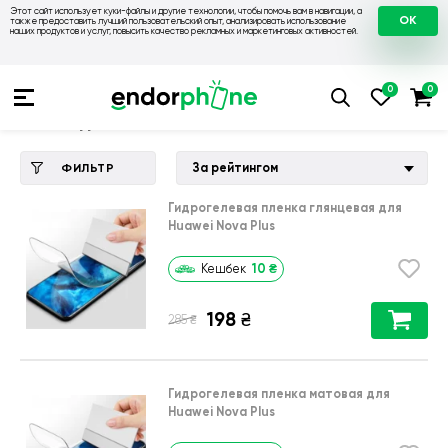
Этот сайт использует куки-файлы и другие технологии, чтобы помочь вам в навигации, а
OK
также предоставить лучший пользовательский опыт, анализировать использование
наших продуктов и услуг, повысить качество рекламных и маркетинговых активностей.
Купить чехол 💙💛
💙 Чехлы на Huawei
💛 Чехол для Huawe
Чехол для Huawei Nova Plus
За рейтингом
ФИЛЬТР
Гидрогелевая пленка глянцевая для
Huawei Nova Plus
10
₴
Кешбек
198
₴
₴
285
Гидрогелевая пленка матовая для
Huawei Nova Plus