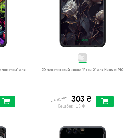
 монстры"
для
2D пластиковый чехол
"Розы 2"
для
Huawei P10
303
₴
₴
435
Кешбек:
15
₴