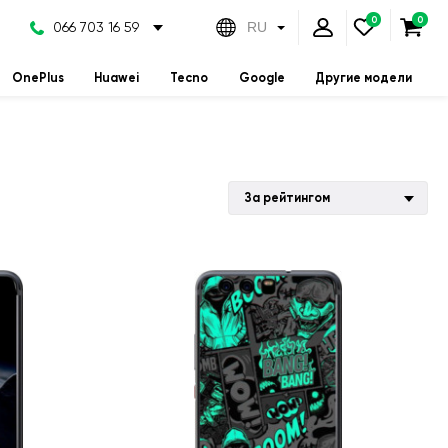
066 703 16 59
RU
OnePlus
Huawei
Tecno
Google
Другие модели
За рейтингом