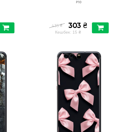
P10
303
₴
₴
435
Кешбек:
15
₴