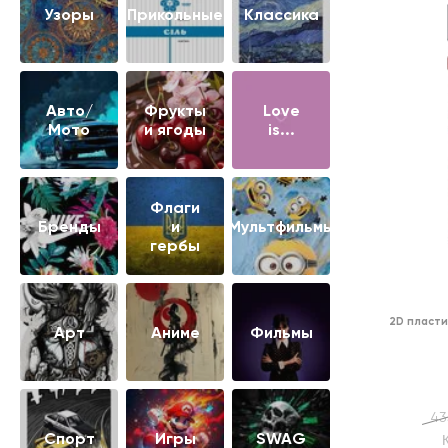
Узоры
Прикольные
Классика
Авто/
Фрукты
Love
Мото
и ягоды
is...
Флаги
Бренды
и
Мультфильмы
гербы
2D пласти
Арт
Аниме
Фильмы
43
Cпорт
Игры
SWAG