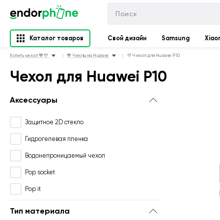
Каталог товаров
Свой дизайн
Samsung
Xiao
Купить чехол 💙💛
💙 Чехлы на Huawei
💛 Чехол для Huawei P10
Чехол для Huawei P10
Аксессуары
Защитное 2D стекло
Гидрогелевая пленка
Водонепроницаемый чехол
Pop socket
Pop it
Тип материала