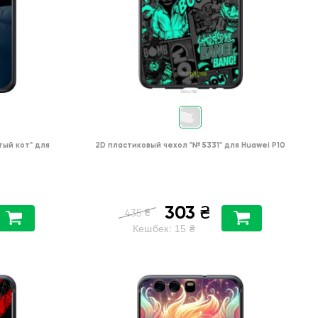
тый кот"
для
2D пластиковый чехол
"№ 5331"
для
Huawei P10
303
₴
₴
435
Кешбек:
15
₴