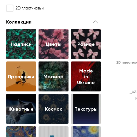
2D пластиковый
Коллекции
Надписи
Цветы
Разное
2D пластик
Made
Праздники
Мрамор
in
Ukraine
43
Животные
Космос
Текстуры