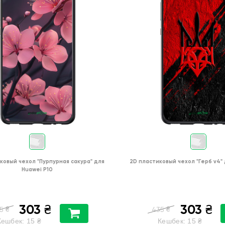
ковый чехол
"Пурпурная сакура"
для
2D пластиковый чехол
"Герб v4"
Huawei P10
303
303
₴
₴
₴
₴
5
435
Кешбек:
15
₴
Кешбек:
15
₴