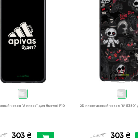
ковый чехол
"А пивас"
для
Huawei P10
2D пластиковый чехол
"№ 5380"
303
303
₴
₴
₴
₴
5
435