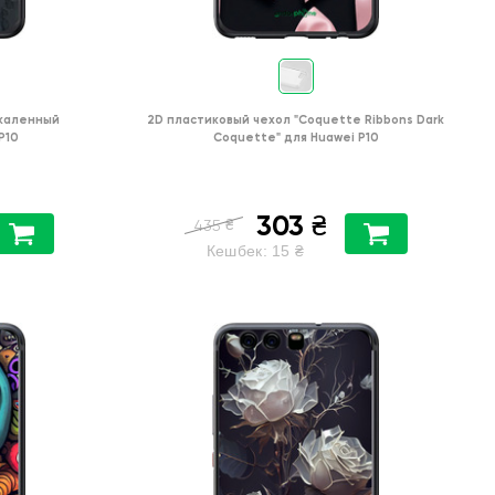
каленный
2D пластиковый чехол
"Coquette Ribbons Dark
P10
Coquette"
для
Huawei P10
303
₴
₴
435
Кешбек:
15
₴