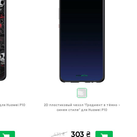
для
Huawei P10
2D пластиковый чехол
"Градиент в тёмно -
синем стиле"
для
Huawei P10
303
₴
₴
435