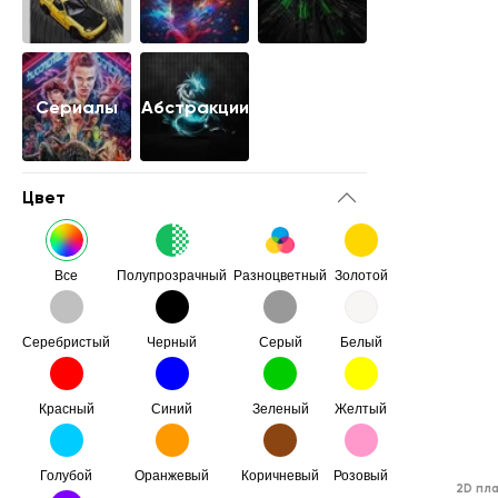
Сериалы
Абстракции
Цвет
Все
Полупрозрачный
Разноцветный
Золотой
Серебристый
Черный
Серый
Белый
Красный
Синий
Зеленый
Желтый
Голубой
Оранжевый
Коричневый
Розовый
2D пл