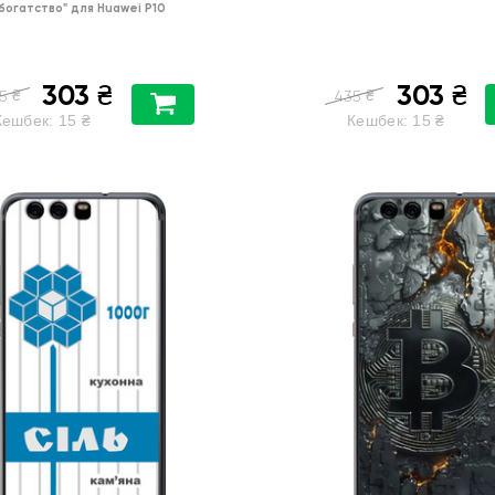
богатство"
для
Huawei P10
303
303
₴
₴
₴
₴
5
435
Кешбек:
15
₴
Кешбек:
15
₴