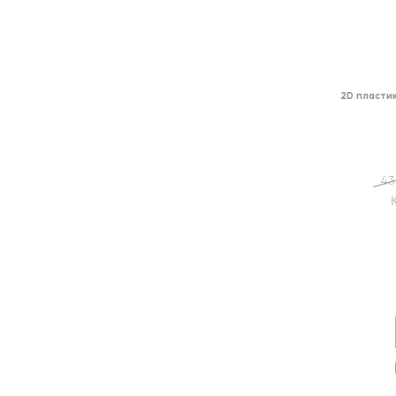
2D пласти
43