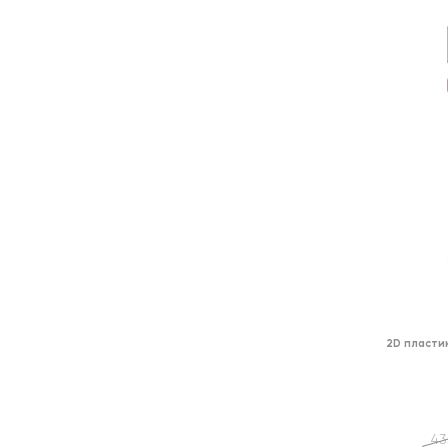
2D пласти
43