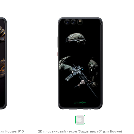
для
Huawei P10
2D пластиковый чехол
"Защитник v3"
для
Huawei