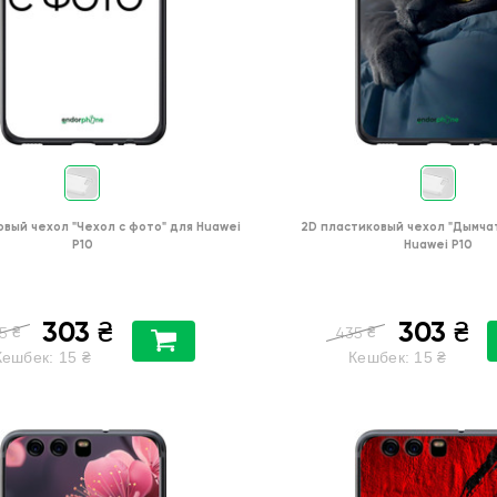
овый чехол
"Чехол с фото"
для
Huawei
2D пластиковый чехол
"Дымча
P10
Huawei P10
303
303
₴
₴
₴
₴
5
435
Кешбек:
15
₴
Кешбек:
15
₴