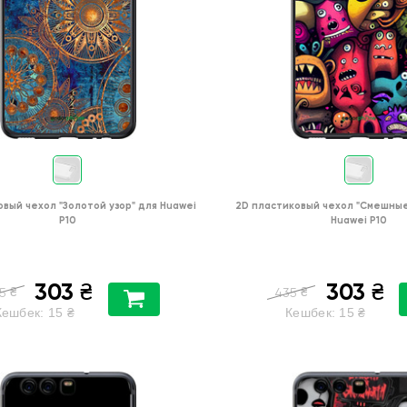
овый чехол
"Золотой узор"
для
Huawei
2D пластиковый чехол
"Cмешные
P10
Huawei P10
303
303
₴
₴
₴
₴
5
435
Кешбек:
15
₴
Кешбек:
15
₴