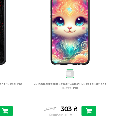
для
Huawei P10
2D пластиковый чехол
"Сказочный котенок"
для
Huawei P10
303
₴
₴
435
Кешбек:
15
₴