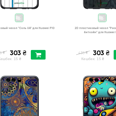
ковый чехол
"Соль UA"
для
Huawei P10
2D пластиковый чехол
"Рас
биткойн"
для
Huawei 
303
303
₴
₴
₴
₴
5
435
Кешбек:
15
₴
Кешбек:
15
₴