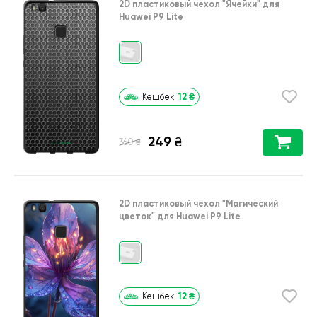
2D пластиковый чехол
"Ячейки"
для
Huawei P9 Lite
12
₴
Кешбек
249
₴
₴
360
2D пластиковый чехол
"Магический
цветок"
для
Huawei P9 Lite
12
₴
Кешбек