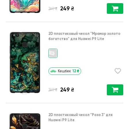
249
₴
₴
360
2D пластиковый чехол
"Мрамор золото
богатство"
для
Huawei P9 Lite
12
₴
Кешбек
249
₴
₴
360
2D пластиковый чехол
"Роза 3"
для
Huawei P9 Lite