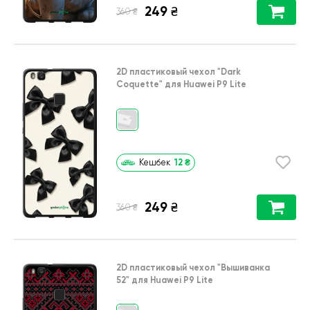
249
₴
₴
360
2D пластиковый чехол
"Dark
Coquette"
для
Huawei P9 Lite
12
₴
Кешбек
249
₴
₴
360
2D пластиковый чехол
"Вышиванка
52"
для
Huawei P9 Lite