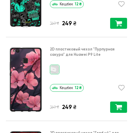
12
₴
Кешбек
249
₴
₴
360
2D пластиковый чехол
"Пурпурная
сакура"
для
Huawei P9 Lite
12
₴
Кешбек
249
₴
₴
360
2D пластиковый чехол
"Герб v4"
для