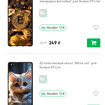
лихорадка биткойна"
для
Huawei P9 Lite
12
₴
Кешбек
249
₴
₴
360
2D пластиковый чехол
"White cat"
для
Huawei P9 Lite
12
₴
Кешбек