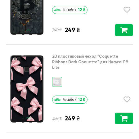
12
₴
Кешбек
249
₴
₴
360
2D пластиковый чехол
"Coquette
Ribbons Dark Coquette"
для
Huawei P9
Lite
12
₴
Кешбек
249
₴
₴
360