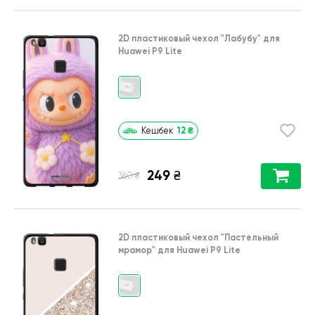
2D пластиковый чехол
"Лабубу"
для
Huawei P9 Lite
12
₴
Кешбек
249
₴
₴
360
2D пластиковый чехол
"Пастельный
мрамор"
для
Huawei P9 Lite