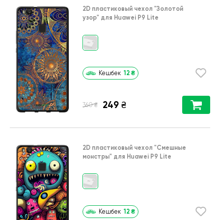
2D пластиковый чехол
"Золотой
узор"
для
Huawei P9 Lite
12
₴
Кешбек
249
₴
₴
360
2D пластиковый чехол
"Cмешные
монстры"
для
Huawei P9 Lite
12
₴
Кешбек