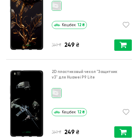
12
₴
Кешбек
249
₴
₴
360
2D пластиковый чехол
"Защитник
v3"
для
Huawei P9 Lite
12
₴
Кешбек
249
₴
₴
360