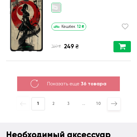
12
₴
Кешбек
249
₴
₴
360
Показать еще
36 товара
1
2
3
...
10
Необходимый аксессуар