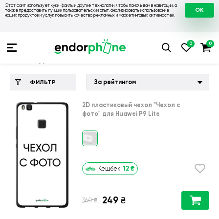
Этот сайт использует куки-файлы и другие технологии, чтобы помочь вам в навигации, а
OK
также предоставить лучший пользовательский опыт, анализировать использование
наших продуктов и услуг, повысить качество рекламных и маркетинговых активностей.
Купить чехол 💙💛
💙 Чехлы на Huawei
💛 Чехол для Huawei
Чехол для Huawei P9 Lite
За рейтингом
ФИЛЬТР
2D пластиковый чехол
"Чехол с
фото"
для
Huawei P9 Lite
12
₴
Кешбек
249
₴
₴
360