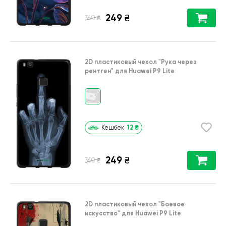
249
₴
₴
360
2D пластиковый чехол
"Рука через
рентген"
для
Huawei P9 Lite
12
₴
Кешбек
249
₴
₴
360
2D пластиковый чехол
"Боевое
искусство"
для
Huawei P9 Lite