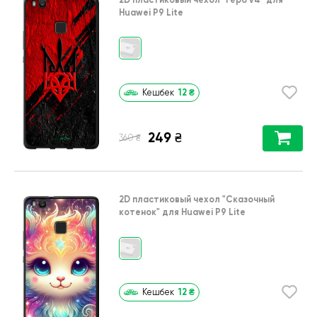
Huawei P9 Lite
12
₴
Кешбек
249
₴
₴
360
2D пластиковый чехол
"Сказочный
котенок"
для
Huawei P9 Lite
12
₴
Кешбек