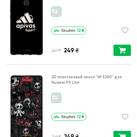
12
₴
Кешбек
249
₴
₴
360
2D пластиковый чехол
"№ 5380"
для
Huawei P9 Lite
12
₴
Кешбек
249
₴
₴
360