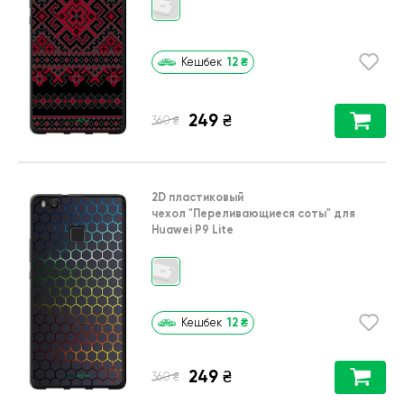
12
₴
Кешбек
249
₴
₴
360
2D пластиковый
чехол
"Переливающиеся соты"
для
Huawei P9 Lite
12
₴
Кешбек
249
₴
₴
360