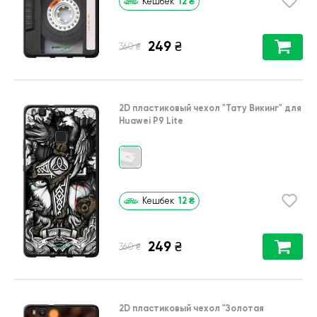
12
₴
Кешбек
249
₴
₴
360
2D пластиковый чехол
"Тату Викинг"
для
Huawei P9 Lite
12
₴
Кешбек
249
₴
₴
360
2D пластиковый чехол
"Золотая