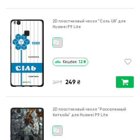
2D пластиковый чехол
"Соль UA"
для
Huawei P9 Lite
12
₴
Кешбек
249
₴
₴
360
2D пластиковый чехол
"Раскаленный
биткойн"
для
Huawei P9 Lite