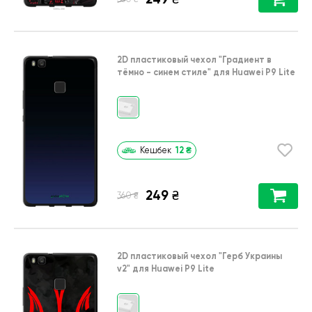
2D пластиковый чехол
"Градиент в
тёмно - синем стиле"
для
Huawei P9 Lite
12
₴
Кешбек
249
₴
₴
360
2D пластиковый чехол
"Герб Украины
v2"
для
Huawei P9 Lite