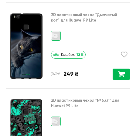
2D пластиковый чехол
"Дымчатый
кот"
для
Huawei P9 Lite
12
₴
Кешбек
249
₴
₴
360
2D пластиковый чехол
"№ 5331"
для
Huawei P9 Lite