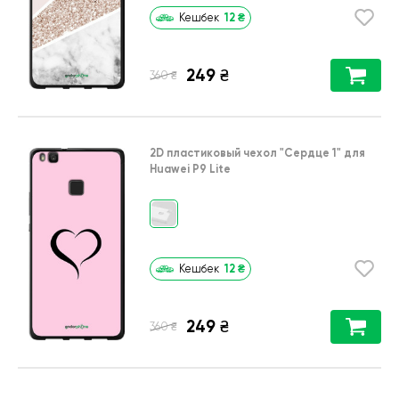
12
₴
Кешбек
249
₴
₴
360
2D пластиковый чехол
"Сердце 1"
для
Huawei P9 Lite
12
₴
Кешбек
249
₴
₴
360