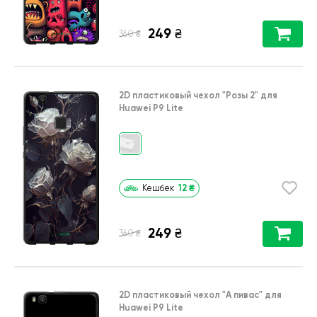
249
₴
₴
360
2D пластиковый чехол
"Розы 2"
для
Huawei P9 Lite
12
₴
Кешбек
249
₴
₴
360
2D пластиковый чехол
"А пивас"
для
Huawei P9 Lite