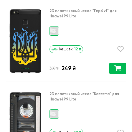
2D пластиковый чехол
"Герб v1"
для
Huawei P9 Lite
12
₴
Кешбек
249
₴
₴
360
2D пластиковый чехол
"Кассета"
для
Huawei P9 Lite