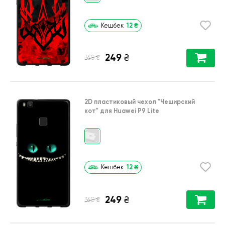
12
₴
Кешбек
249
₴
₴
360
2D пластиковый чехол
"Чеширский
кот"
для
Huawei P9 Lite
12
₴
Кешбек
249
₴
₴
360