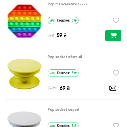
Pop it восьмиугольник
3
₴
Кешбек
59
₴
₴
85
Pop socket жёлтый
3
₴
Кешбек
69
₴
₴
100
Pop socket серый
3
₴
Кешбек