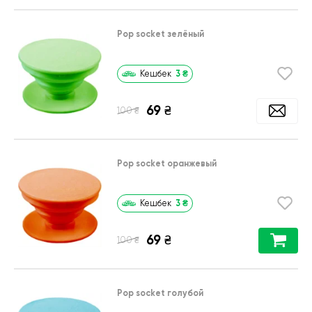
Pop socket зелёный
3
₴
Кешбек
69
₴
₴
100
Pop socket оранжевый
3
₴
Кешбек
69
₴
₴
100
Pop socket голубой