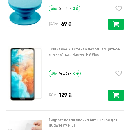
3
₴
Кешбек
69
₴
₴
100
Защитное 2D стекло чехол
"Защитное
стекло"
для
Huawei P9 Plus
6
₴
Кешбек
129
₴
₴
185
Гидрогелевая пленка Антишпион для
Huawei P9 Plus