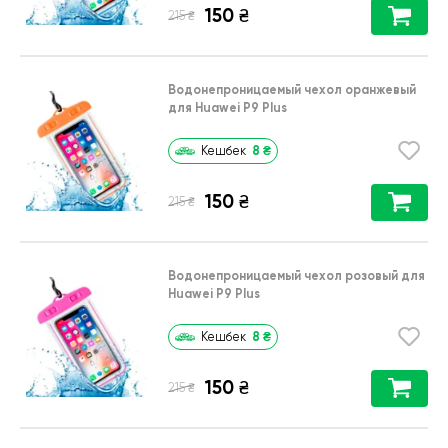
150
₴
₴
215
Водонепроницаемый чехол оранжевый
для Huawei P9 Plus
8
₴
Кешбек
150
₴
₴
215
Водонепроницаемый чехол розовый для
Huawei P9 Plus
8
₴
Кешбек
150
₴
₴
215