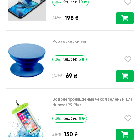
10
₴
Кешбек
198
₴
₴
285
Pop socket синий
3
₴
Кешбек
69
₴
₴
100
Водонепроницаемый чехол зелёный для
Huawei P9 Plus
8
₴
Кешбек
150
₴
₴
215