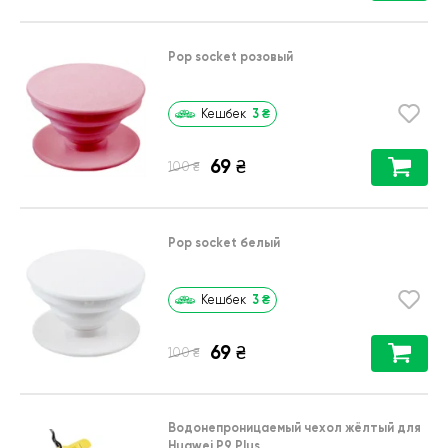
Pop socket розовый
3
₴
Кешбек
69
₴
₴
100
Pop socket белый
3
₴
Кешбек
69
₴
₴
100
Водонепроницаемый чехол жёлтый для
Huawei P9 Plus