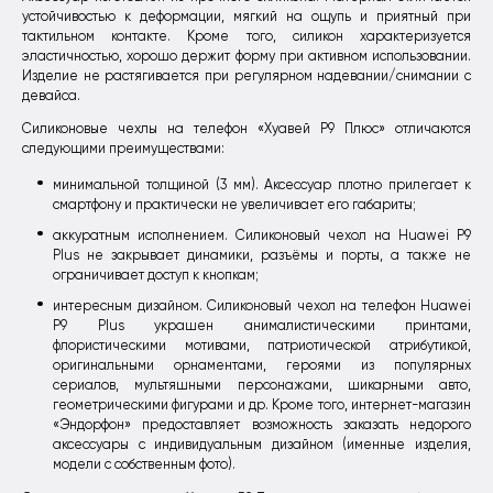
устойчивостью к деформации, мягкий на ощупь и приятный при
тактильном контакте. Кроме того, силикон характеризуется
эластичностью, хорошо держит форму при активном использовании.
Изделие не растягивается при регулярном надевании/снимании с
девайса.
Силиконовые чехлы на телефон «Хуавей P9 Плюс» отличаются
следующими преимуществами:
минимальной толщиной (3 мм). Аксессуар плотно прилегает к
смартфону и практически не увеличивает его габариты;
аккуратным исполнением. Силиконовый чехол на Huawei P9
Plus не закрывает динамики, разъёмы и порты, а также не
ограничивает доступ к кнопкам;
интересным дизайном. Силиконовый чехол на телефон Huawei
P9 Plus украшен анималистическими принтами,
флористическими мотивами, патриотической атрибутикой,
оригинальными орнаментами, героями из популярных
сериалов, мультяшными персонажами, шикарными авто,
геометрическими фигурами и др. Кроме того, интернет-магазин
«Эндорфон» предоставляет возможность заказать недорого
аксессуары с индивидуальным дизайном (именные изделия,
модели с собственным фото).