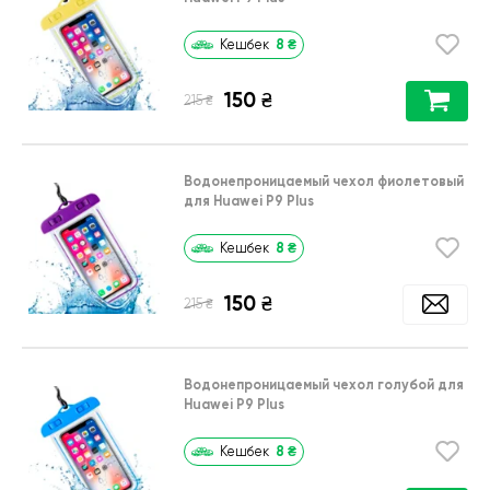
8
₴
Кешбек
150
₴
₴
215
Водонепроницаемый чехол фиолетовый
для Huawei P9 Plus
8
₴
Кешбек
150
₴
₴
215
Водонепроницаемый чехол голубой для
Huawei P9 Plus
8
₴
Кешбек