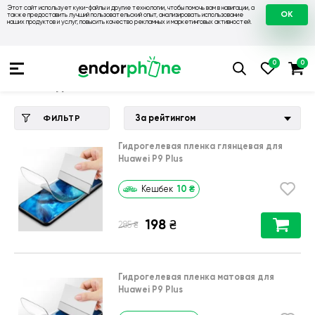
Этот сайт использует куки-файлы и другие технологии, чтобы помочь вам в навигации, а
OK
также предоставить лучший пользовательский опыт, анализировать использование
наших продуктов и услуг, повысить качество рекламных и маркетинговых активностей.
Купить чехол 💙💛
💙 Чехлы на Huawei
💛 Чехол для Huawei
Чехол для Huawei P9 Plus
За рейтингом
ФИЛЬТР
Гидрогелевая пленка глянцевая для
Huawei P9 Plus
10
₴
Кешбек
198
₴
₴
285
Гидрогелевая пленка матовая для
Huawei P9 Plus