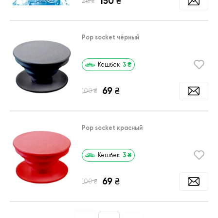
150
₴
₴
215
Pop socket чёрный
3
₴
Кешбек
69
₴
₴
100
Pop socket красный
3
₴
Кешбек
69
₴
₴
100