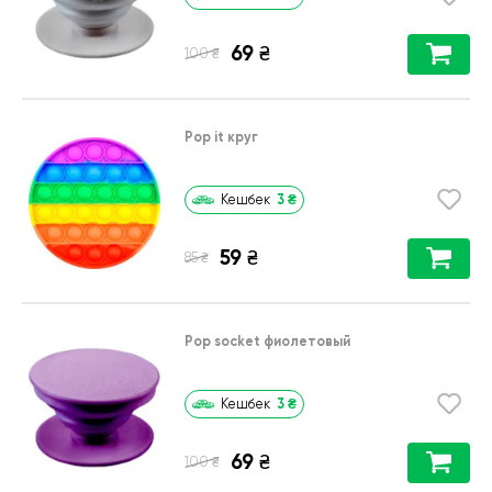
69
₴
₴
100
Pop it круг
3
₴
Кешбек
59
₴
₴
85
Pop socket фиолетовый
3
₴
Кешбек
69
₴
₴
100