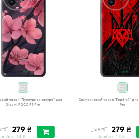
овый чехол
"Пурпурная сакура"
для
Силиконовый чехол
"Герб v4"
для
Xiaomi POCO F7 Pro
Pro
279
279
₴
₴
₴
₴
0
400
Кешбек:
14
₴
Кешбек:
14
₴