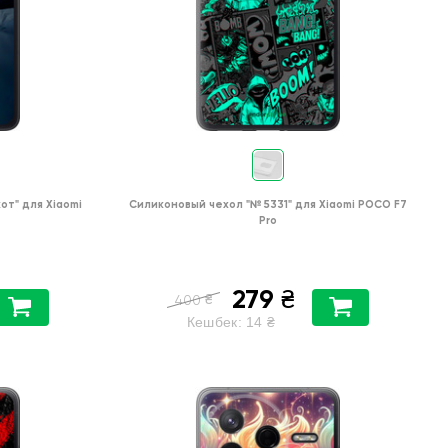
от"
для
Xiaomi
Силиконовый чехол
"№ 5331"
для
Xiaomi POCO F7
Pro
279
₴
₴
400
Кешбек:
14
₴