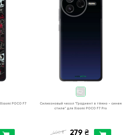
Xiaomi POCO F7
Силиконовый чехол
"Градиент в тёмно - синем
стиле"
для
Xiaomi POCO F7 Pro
279
₴
₴
400