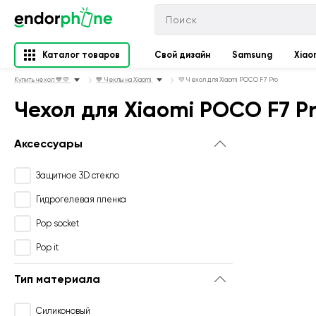
Каталог товаров
Свой дизайн
Samsung
Xiao
Купить чехол 💙💛
💙 Чехлы на Xiaomi
💛 Чехол для Xiaomi POCO F7 Pro
Чехол для Xiaomi POCO F7 P
Аксессуары
Защитное 3D стекло
Гидрогелевая пленка
Pop socket
Pop it
Тип материала
Силиконовый