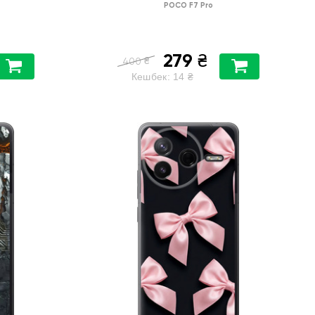
POCO F7 Pro
279
₴
₴
400
Кешбек:
14
₴