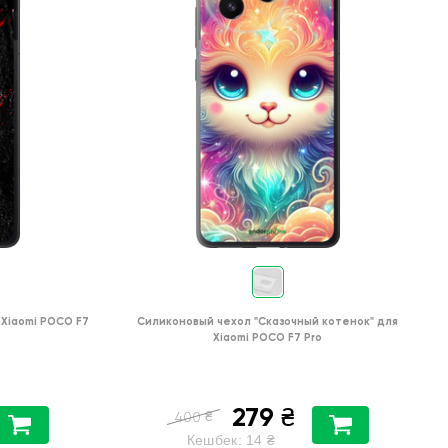
Xiaomi POCO F7
Силиконовый чехол
"Сказочный котенок"
для
Xiaomi POCO F7 Pro
279
₴
₴
400
Кешбек:
14
₴