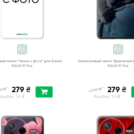
вый чехол
"Чехол с фото"
для
Xiaomi
Силиконовый чехол
"Дымчатый к
POCO F7 Pro
POCO F7 Pro
279
279
₴
₴
₴
₴
0
400
Кешбек:
14
₴
Кешбек:
14
₴