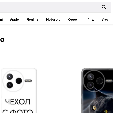
mi
Apple
Realme
Motorola
Oppo
Infinix
Vivo
ro