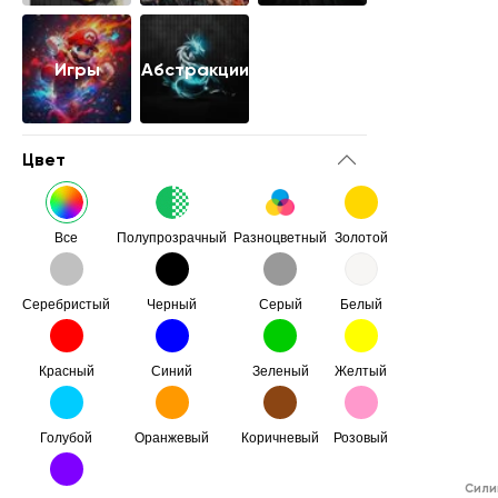
Игры
Абстракции
Цвет
Все
Полупрозрачный
Разноцветный
Золотой
Серебристый
Черный
Серый
Белый
Красный
Синий
Зеленый
Желтый
Голубой
Оранжевый
Коричневый
Розовый
Сили