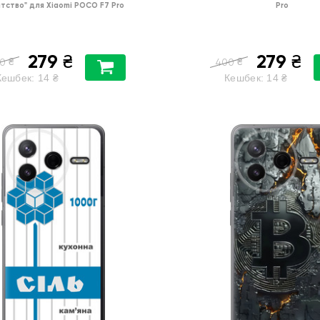
атство"
для
Xiaomi POCO F7 Pro
Pro
279
279
₴
₴
₴
₴
0
400
Кешбек:
14
₴
Кешбек:
14
₴