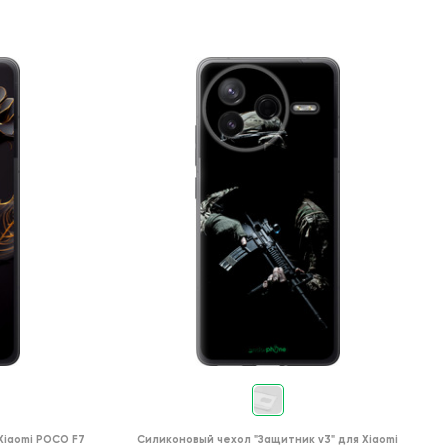
Xiaomi POCO F7
Силиконовый чехол
"Защитник v3"
для
Xiaomi