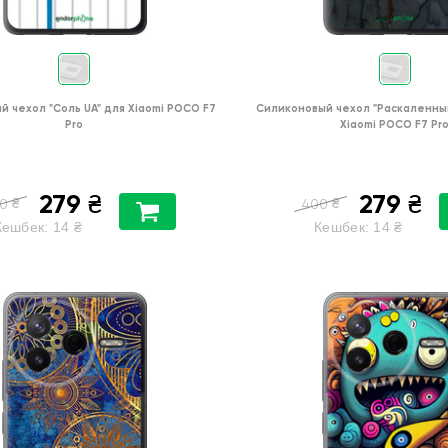
й чехол
"Соль UA"
для
Xiaomi POCO F7
Силиконовый чехол
"Раскаленны
Pro
Xiaomi POCO F7 Pr
279
279
₴
₴
₴
₴
0
400
Кешбек:
14
₴
Кешбек:
14
₴