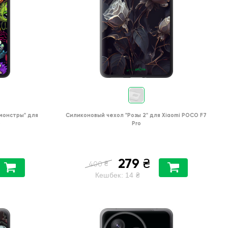
монстры"
для
Силиконовый чехол
"Розы 2"
для
Xiaomi POCO F7
o
Pro
279
₴
₴
400
Кешбек:
14
₴