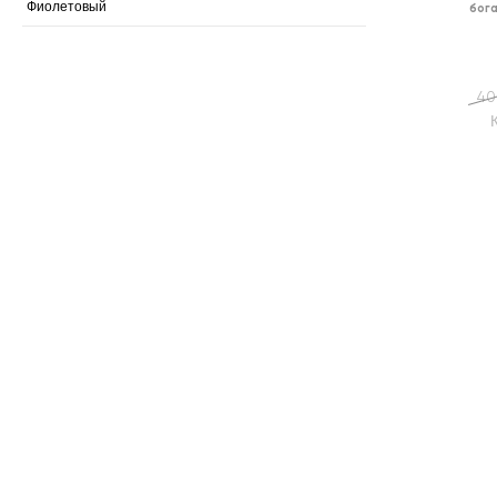
Фиолетовый
бог
40