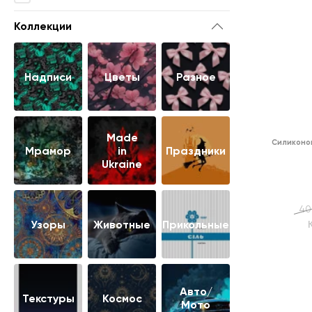
Коллекции
Надписи
Цветы
Разное
Made
Силиконо
Мрамор
in
Праздники
Ukraine
40
Узоры
Животные
Прикольные
Авто/
Текстуры
Космос
Мото