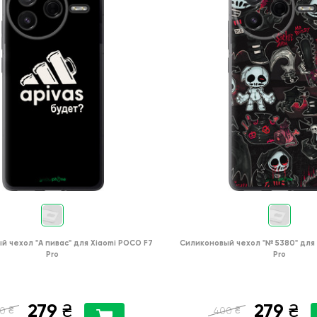
й чехол
"А пивас"
для
Xiaomi POCO F7
Силиконовый чехол
"№ 5380"
для
Pro
Pro
279
279
₴
₴
₴
₴
0
400