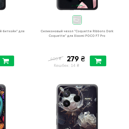
й биткойн"
для
Силиконовый чехол
"Coquette Ribbons Dark
o
Coquette"
для
Xiaomi POCO F7 Pro
279
₴
₴
400
Кешбек:
14
₴