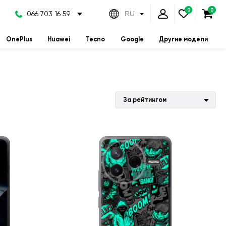
066 703 16 59
RU
OnePlus
Huawei
Tecno
Google
Другие модели
За рейтингом