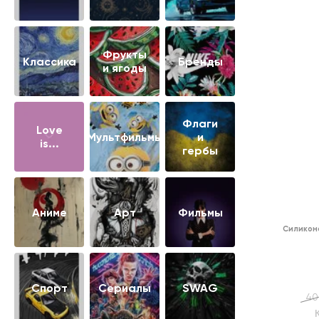
Фрукты
Классика
Бренды
и ягоды
Флаги
Love
Мультфильмы
и
is...
гербы
Аниме
Арт
Фильмы
Силикон
Cпорт
Сериалы
SWAG
40