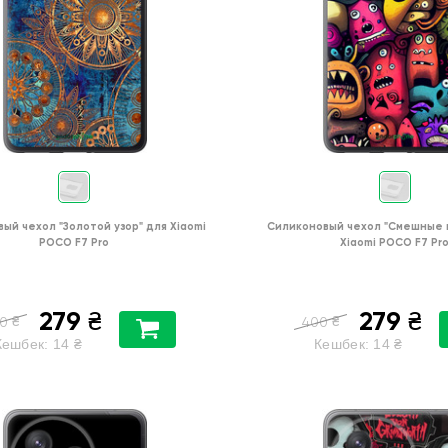
вый чехол
"Золотой узор"
для
Xiaomi
Силиконовый чехол
"Cмешные 
POCO F7 Pro
Xiaomi POCO F7 Pr
279
279
₴
₴
₴
₴
0
400
Кешбек:
14
₴
Кешбек:
14
₴