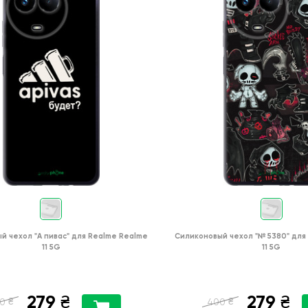
ый чехол
"А пивас"
для
Realme Realme
Силиконовый чехол
"№ 5380"
для
11 5G
11 5G
279
279
₴
₴
₴
₴
0
400