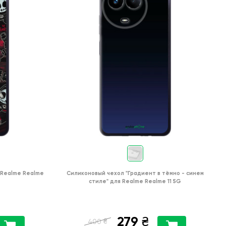
Realme Realme
Силиконовый чехол
"Градиент в тёмно - синем
стиле"
для
Realme Realme 11 5G
279
₴
₴
400