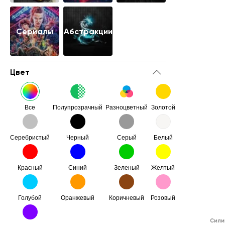
Сериалы
Абстракции
Цвет
Все
Полупрозрачный
Разноцветный
Золотой
Серебристый
Черный
Серый
Белый
Красный
Синий
Зеленый
Желтый
Голубой
Оранжевый
Коричневый
Розовый
Сили