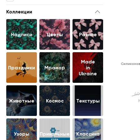
Коллекции
Надписи
Цветы
Разное
Made
Силиконов
Праздники
Мрамор
in
Ukraine
40
Животные
Космос
Текстуры
Узоры
Прикольные
Классика