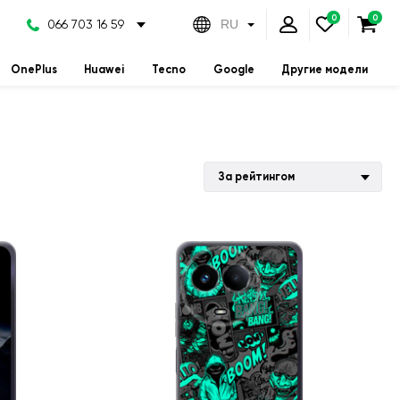
066 703 16 59
RU
OnePlus
Huawei
Tecno
Google
Другие модели
За рейтингом