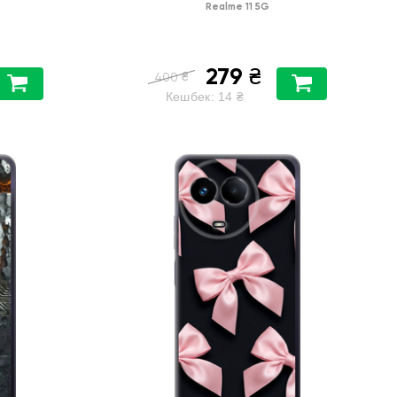
Realme 11 5G
279
₴
₴
400
Кешбек:
14
₴