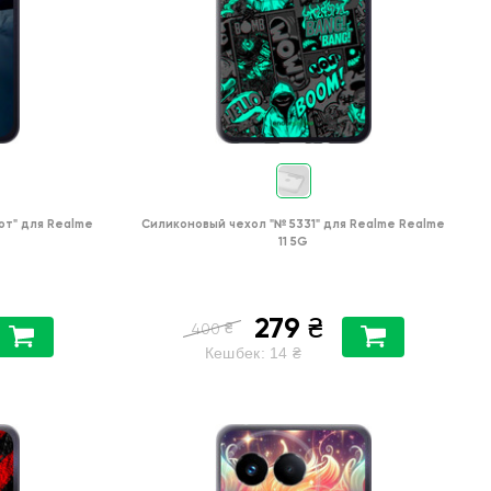
от"
для
Realme
Силиконовый чехол
"№ 5331"
для
Realme Realme
11 5G
279
₴
₴
400
Кешбек:
14
₴