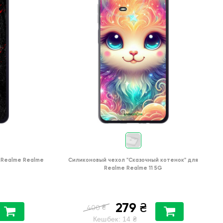
Realme Realme
Силиконовый чехол
"Сказочный котенок"
для
Realme Realme 11 5G
279
₴
₴
400
Кешбек:
14
₴