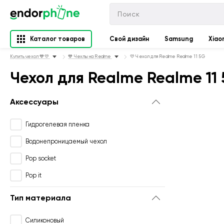
Каталог товаров
Свой дизайн
Samsung
Xiao
Купить чехол 💙💛
💙 Чехлы на Realme
💛 Чехол для Realme Realme 11 5G
Чехол для Realme Realme 11
Аксессуары
Гидрогелевая пленка
Водонепроницаемый чехол
Pop socket
Pop it
Тип материала
Силиконовый