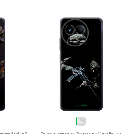
ealme Realme 11
Силиконовый чехол
"Защитник v3"
для
Realme