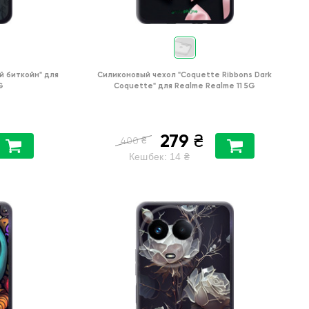
й биткойн"
для
Силиконовый чехол
"Coquette Ribbons Dark
G
Coquette"
для
Realme Realme 11 5G
279
₴
₴
400
Кешбек:
14
₴