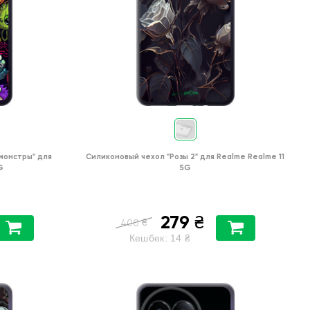
монстры"
для
Силиконовый чехол
"Розы 2"
для
Realme Realme 11
G
5G
279
₴
₴
400
Кешбек:
14
₴