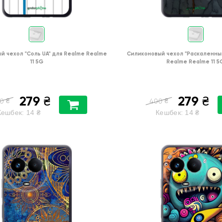
й чехол
"Соль UA"
для
Realme Realme
Силиконовый чехол
"Раскаленны
11 5G
Realme Realme 11 5
279
279
₴
₴
₴
₴
0
400
Кешбек:
14
₴
Кешбек:
14
₴