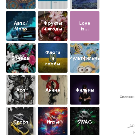
Авто/
Фрукты
Love
Мото
и ягоды
is...
Флаги
Бренды
и
Мультфильмы
гербы
Арт
Аниме
Фильмы
Силикон
Cпорт
Игры
SWAG
40