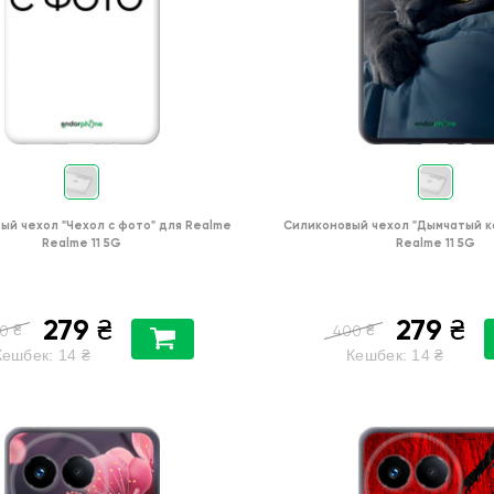
ый чехол
"Чехол с фото"
для
Realme
Силиконовый чехол
"Дымчатый к
Realme 11 5G
Realme 11 5G
279
279
₴
₴
₴
₴
0
400
Кешбек:
14
₴
Кешбек:
14
₴