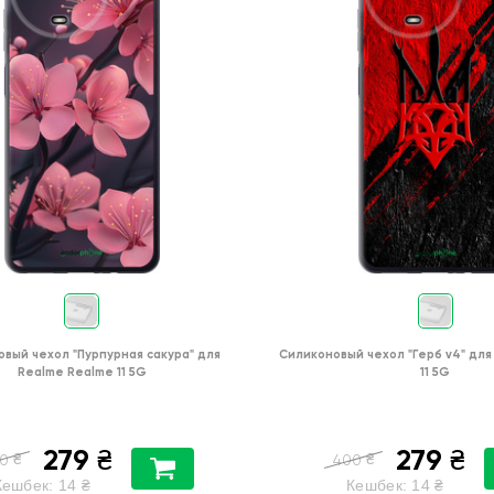
овый чехол
"Пурпурная сакура"
для
Силиконовый чехол
"Герб v4"
для
Realme Realme 11 5G
11 5G
279
279
₴
₴
₴
₴
0
400
Кешбек:
14
₴
Кешбек:
14
₴