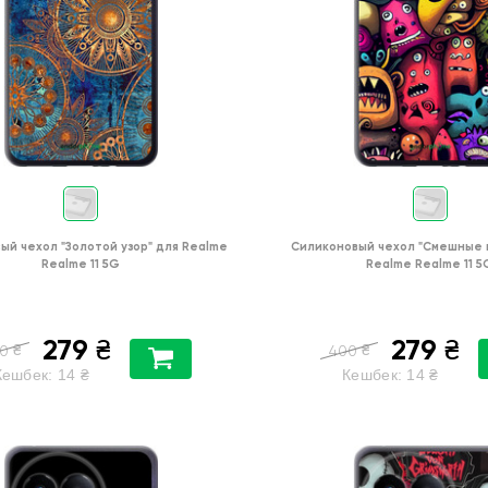
ый чехол
"Золотой узор"
для
Realme
Силиконовый чехол
"Cмешные 
Realme 11 5G
Realme Realme 11 5
279
279
₴
₴
₴
₴
0
400
Кешбек:
14
₴
Кешбек:
14
₴