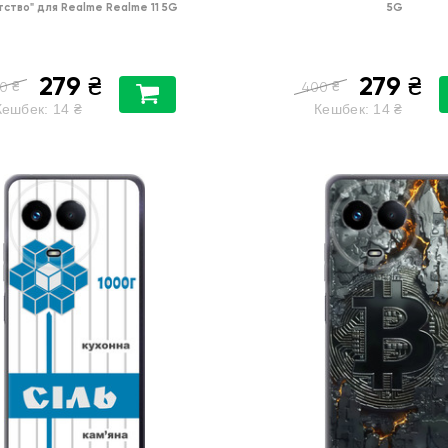
тство"
для
Realme Realme 11 5G
5G
279
279
₴
₴
₴
₴
0
400
Кешбек:
14
₴
Кешбек:
14
₴