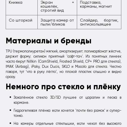
Книжка
Экран +
Подставка,
кошелёк,
карманы, магнит
строгий вид
Со шторкой
Защита камер от
Слайдер, бортик,
пыли/бликов
антискользящее
Материалы и бренды
TPU (термополиуретан) мягкий, амортизирует; поликарбонат жёстче,
держит форму; силикон приятный 'софт-тач'. Из понятных линеек
часто берут Nillkin (CamShield, Frosted Shield, CP+ PRO для стекла),
IMAK (Airbag), iPaky, Dux Ducis, SKLO и Mocolo для стекла. Честно
говоря, тут 'что в руку лёгло', но плохой пластик слышно и видно
сразу.
Немного про стекло и плёнку
Закалённое стекло 3D/5D лучшее от царапин и песка в
кармане.
Гидрогелевая плёнка если хочется 'почти без рамок' и супер-
тонко.
На камеры отдельные стёклышки, если чехол без высокого