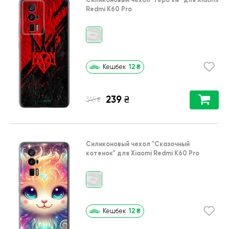
Redmi K60 Pro
12
₴
Кешбек
239
₴
₴
345
Силиконовый чехол
"Сказочный
котенок"
для
Xiaomi Redmi K60 Pro
12
₴
Кешбек