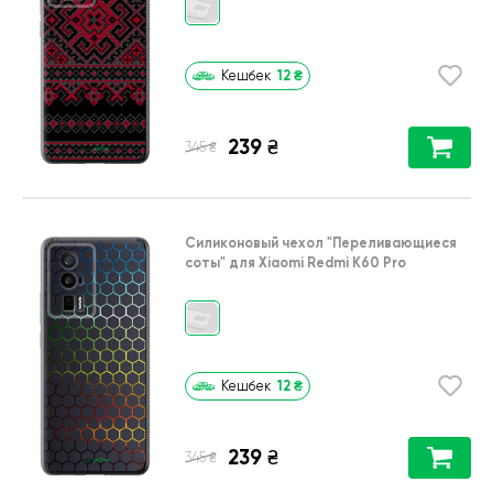
12
₴
Кешбек
239
₴
₴
345
Силиконовый чехол
"Переливающиеся
соты"
для
Xiaomi Redmi K60 Pro
12
₴
Кешбек
239
₴
₴
345