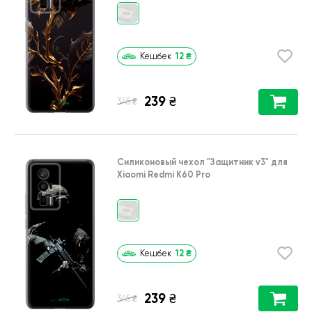
12
₴
Кешбек
239
₴
₴
345
Силиконовый чехол
"Защитник v3"
для
Xiaomi Redmi K60 Pro
12
₴
Кешбек
239
₴
₴
345