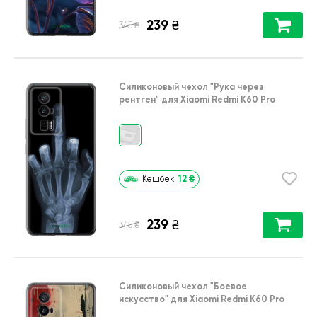
239
₴
₴
345
Силиконовый чехол
"Рука через
рентген"
для
Xiaomi Redmi K60 Pro
12
₴
Кешбек
239
₴
₴
345
Силиконовый чехол
"Боевое
искусство"
для
Xiaomi Redmi K60 Pro