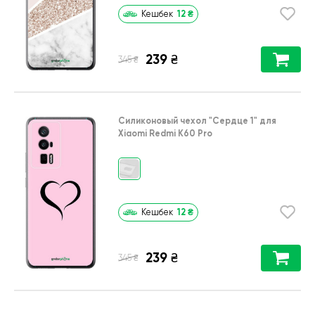
12
₴
Кешбек
239
₴
₴
345
Силиконовый чехол
"Сердце 1"
для
Xiaomi Redmi K60 Pro
12
₴
Кешбек
239
₴
₴
345