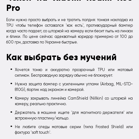
Pro
Если нужно просто выбрать и не тратить полдня: тонкая накладка из
TPU чтобы телефон оставался 'как есть', противоударный бампер
когда часто падает, со шторкой на камеру если бесит пыль на линзах
и блики. По цене сейчас адекватный коридор примерно от 100 до
600 грн, доставка по Украине быстрые.
Как выбрать без мучений
Хочется тонко и аккуратно прозрачный TPU или матовый
силикон. Беспроводную зарядку обычно не блокирует.
Нужна защита бампер с усиленными углами (Airbag, MIL-STD-
810G), бортик над экраном и камерой.
Камеру закрывать линейка CamShield (Nillkin) со шторкой на
камеру, реально практично.
Держатель в машине ищите 'для магнитного держателя' или
встроенную пластину/кольцо.
Не любите следы матовые серии (типа Frosted Shield) или
фактура 'soft touch'.