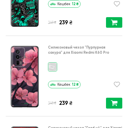
12
₴
Кешбек
239
₴
₴
345
Силиконовый чехол
"Пурпурная
сакура"
для
Xiaomi Redmi K60 Pro
12
₴
Кешбек
239
₴
₴
345
Силиконовый чехол
"Герб v4"
для
Xiaomi