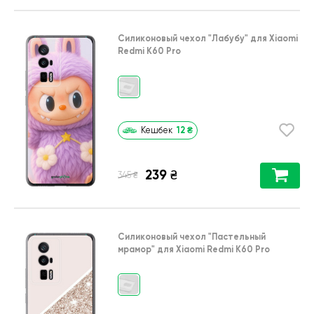
Силиконовый чехол
"Лабубу"
для
Xiaomi
Redmi K60 Pro
12
₴
Кешбек
239
₴
₴
345
Силиконовый чехол
"Пастельный
мрамор"
для
Xiaomi Redmi K60 Pro