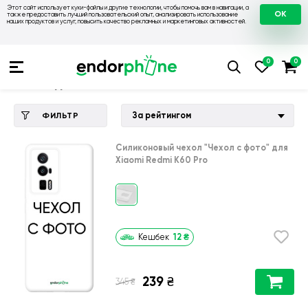
Этот сайт использует куки-файлы и другие технологии, чтобы помочь вам в навигации, а
OK
также предоставить лучший пользовательский опыт, анализировать использование
наших продуктов и услуг, повысить качество рекламных и маркетинговых активностей.
Купить чехол 💙💛
💙 Чехлы на Xiaomi
💛 Чехол для Xiaomi 
Чехол для Xiaomi Redmi K60 Pro
За рейтингом
ФИЛЬТР
Силиконовый чехол
"Чехол с фото"
для
Xiaomi Redmi K60 Pro
12
₴
Кешбек
239
₴
₴
345