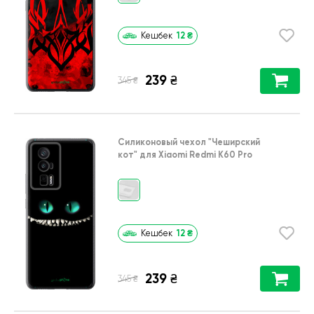
12
₴
Кешбек
239
₴
₴
345
Силиконовый чехол
"Чеширский
кот"
для
Xiaomi Redmi K60 Pro
12
₴
Кешбек
239
₴
₴
345