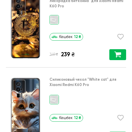
лихорадка биткойна"
для
Xiaomi Redmi
K60 Pro
12
₴
Кешбек
239
₴
₴
345
Силиконовый чехол
"White cat"
для
Xiaomi Redmi K60 Pro
12
₴
Кешбек