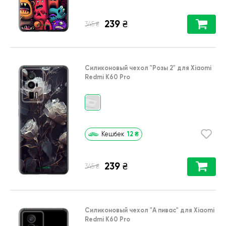
239
₴
₴
345
Силиконовый чехол
"Розы 2"
для
Xiaomi
Redmi K60 Pro
12
₴
Кешбек
239
₴
₴
345
Силиконовый чехол
"А пивас"
для
Xiaomi
Redmi K60 Pro