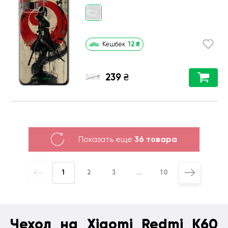
12
₴
Кешбек
239
₴
₴
345
Показать еще
36 товара
1
2
3
...
10
Чехол на Xiaomi Redmi K60