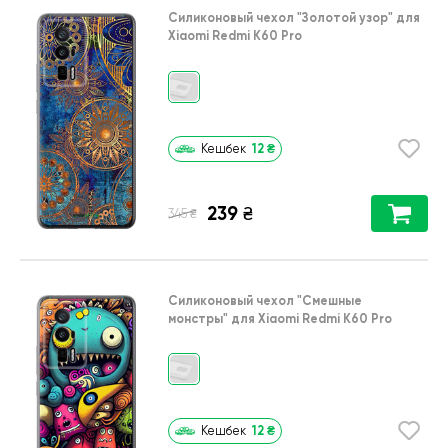
Силиконовый чехол
"Золотой узор"
для
Xiaomi Redmi K60 Pro
12
₴
Кешбек
239
₴
₴
345
Силиконовый чехол
"Cмешные
монстры"
для
Xiaomi Redmi K60 Pro
12
₴
Кешбек