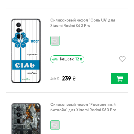
Силиконовый чехол
"Соль UA"
для
Xiaomi Redmi K60 Pro
12
₴
Кешбек
239
₴
₴
345
Силиконовый чехол
"Раскаленный
биткойн"
для
Xiaomi Redmi K60 Pro