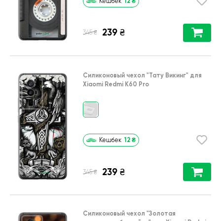
12
₴
Кешбек
239
₴
₴
345
Силиконовый чехол
"Тату Викинг"
для
Xiaomi Redmi K60 Pro
12
₴
Кешбек
239
₴
₴
345
Силиконовый чехол
"Золотая