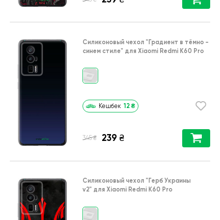
Силиконовый чехол
"Градиент в тёмно -
синем стиле"
для
Xiaomi Redmi K60 Pro
12
₴
Кешбек
239
₴
₴
345
Силиконовый чехол
"Герб Украины
v2"
для
Xiaomi Redmi K60 Pro