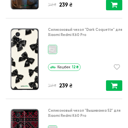
239
₴
₴
345
Силиконовый чехол
"Dark Coquette"
для
Xiaomi Redmi K60 Pro
12
₴
Кешбек
239
₴
₴
345
Силиконовый чехол
"Вышиванка 52"
для
Xiaomi Redmi K60 Pro