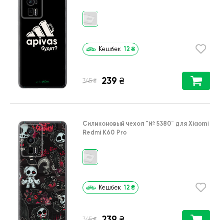
12
₴
Кешбек
239
₴
₴
345
Силиконовый чехол
"№ 5380"
для
Xiaomi
Redmi K60 Pro
12
₴
Кешбек
239
₴
₴
345