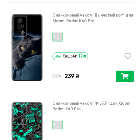
Силиконовый чехол
"Дымчатый кот"
для
Xiaomi Redmi K60 Pro
12
₴
Кешбек
239
₴
₴
345
Силиконовый чехол
"№ 5331"
для
Xiaomi
Redmi K60 Pro