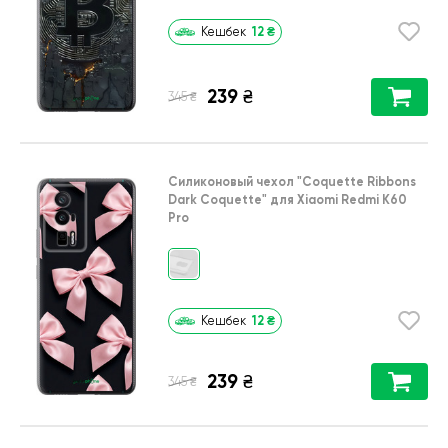
12
₴
Кешбек
239
₴
₴
345
Силиконовый чехол
"Coquette Ribbons
Dark Coquette"
для
Xiaomi Redmi K60
Pro
12
₴
Кешбек
239
₴
₴
345