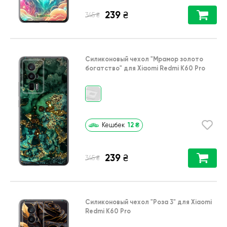
239
₴
₴
345
Силиконовый чехол
"Мрамор золото
богатство"
для
Xiaomi Redmi K60 Pro
12
₴
Кешбек
239
₴
₴
345
Силиконовый чехол
"Роза 3"
для
Xiaomi
Redmi K60 Pro