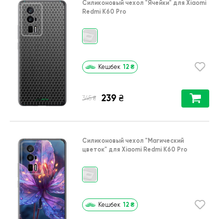
Силиконовый чехол
"Ячейки"
для
Xiaomi
Redmi K60 Pro
12
₴
Кешбек
239
₴
₴
345
Силиконовый чехол
"Магический
цветок"
для
Xiaomi Redmi K60 Pro
12
₴
Кешбек