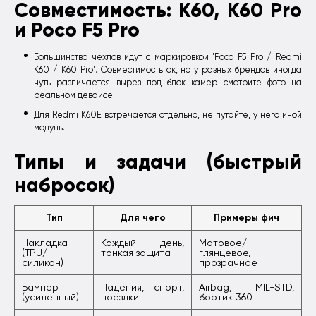
Совместимость: K60, K60 Pro
и Poco F5 Pro
Большинство чехлов идут с маркировкой 'Poco F5 Pro / Redmi
K60 / K60 Pro'. Совместимость ок, но у разных брендов иногда
чуть различается вырез под блок камер смотрите фото на
реальном девайсе.
Для Redmi K60E встречается отдельно, не путайте, у него иной
модуль.
Типы и задачи (быстрый
набросок)
Тип
Для чего
Примеры фич
Накладка
Каждый день,
Матовое/
(TPU/
тонкая защита
глянцевое,
силикон)
прозрачное
Бампер
Падения, спорт,
Airbag, MIL-STD,
(усиленный)
поездки
бортик 360