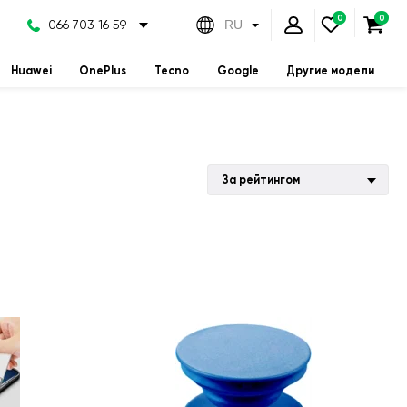
066 703 16 59
RU
Huawei
OnePlus
Tecno
Google
Другие модели
За рейтингом