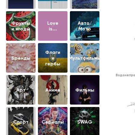
Фрукты
Love
Авто/
и ягоды
is...
Мото
Флаги
Бренды
и
Мультфильмы
гербы
Водонепро
Арт
Аниме
Фильмы
21
Cпорт
Сериалы
SWAG