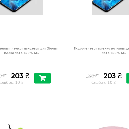
евая пленка глянцевая для Xiaomi
Гидрогелевая пленка матовая дл
Redmi Note 13 Pro 4G
Note 13 Pro 4G
203
203
₴
₴
₴
₴
5
295
Кешбек:
10
₴
Кешбек:
10
₴