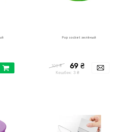
ый
Pop socket зелёный
69
₴
₴
100
Кешбек:
3
₴