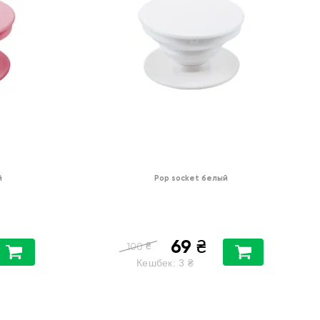
й
Pop socket белый
69
₴
₴
100
Кешбек:
3
₴