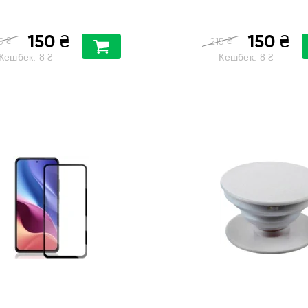
150
150
₴
₴
₴
₴
5
215
Кешбек:
8
₴
Кешбек:
8
₴