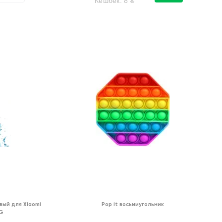
Кешбек:
8
₴
ый для Xiaomi
Pop it восьмиугольник
4G