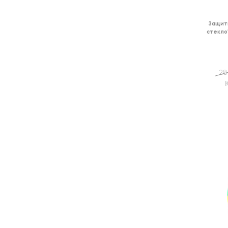
Защит
стекло
28