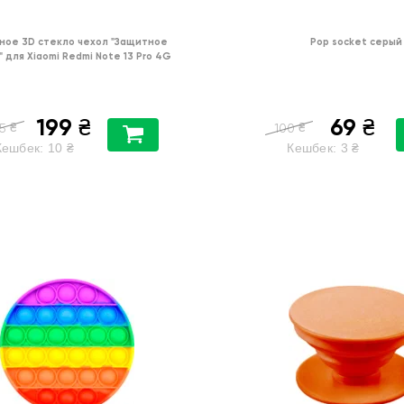
ное 3D стекло чехол
"Защитное
Pop socket серый
"
для
Xiaomi Redmi Note 13 Pro 4G
199
69
₴
₴
₴
₴
5
100
Кешбек:
10
₴
Кешбек:
3
₴