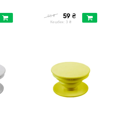
59
₴
₴
85
Кешбек:
3
₴