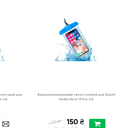
олетовый для
Водонепроницаемый чехол голубой для Xiaomi
ro 4G
Redmi Note 13 Pro 4G
150
₴
₴
215