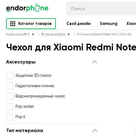
Каталог товаров
Свой дизайн
Samsung
Xiao
Купить чехол 💙💛
💙 Чехлы на Xiaomi
💛 Чехол для Xiaomi Redmi Note 13 Pro 4G
Чехол для Xiaomi Redmi Note
Аксессуары
Защитное 3D стекло
Гидрогелевая пленка
Водонепроницаемый чехол
Pop socket
Pop it
Тип материала