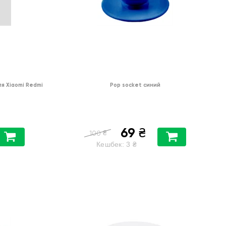
я Xiaomi Redmi
Pop socket синий
69
₴
₴
100
Кешбек:
3
₴