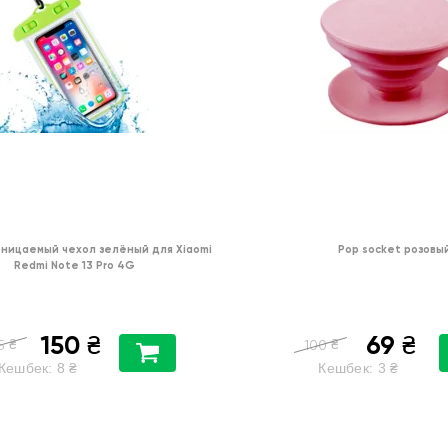
ницаемый чехол зелёный для Xiaomi
Pop socket розовы
Redmi Note 13 Pro 4G
150
69
₴
₴
₴
₴
5
100
Кешбек:
8
₴
Кешбек:
3
₴