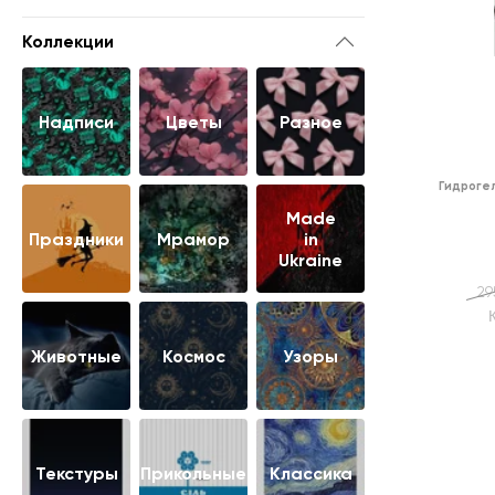
Коллекции
Надписи
Цветы
Разное
Гидрогел
Made
Праздники
Мрамор
in
Ukraine
29
Животные
Космос
Узоры
Текстуры
Прикольные
Классика