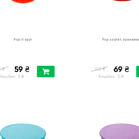
Pop it круг
Pop socket оранжев
59
69
₴
₴
₴
₴
5
100
Кешбек:
3
₴
Кешбек:
3
₴