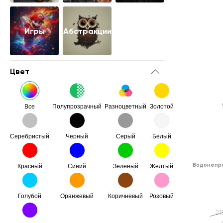
Игры
Абстракции
Цвет
Все
Полупрозрачный
Разноцветный
Золотой
Серебристый
Черный
Серый
Белый
Водонепро
Красный
Синий
Зеленый
Желтый
Голубой
Оранжевый
Коричневый
Розовый
21