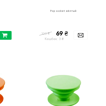
Pop socket жёлтый
69
₴
₴
100
Кешбек:
3
₴