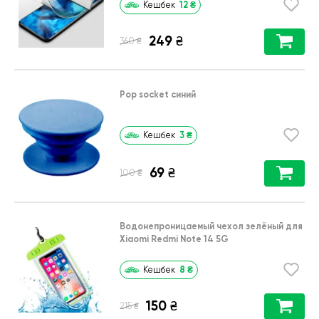
12
₴
Кешбек
249
₴
₴
360
Pop socket синий
3
₴
Кешбек
69
₴
₴
100
Водонепроницаемый чехол зелёный для
Xiaomi Redmi Note 14 5G
8
₴
Кешбек
150
₴
₴
215