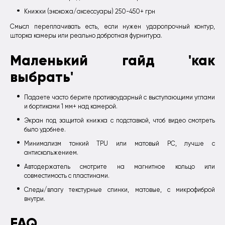
Книжки (экокожа/аксессуары) 250-450+ грн
Смысл переплачивать есть, если нужен ударопрочный контур,
шторка камеры или реально добротная фурнитура.
Маленький гайд 'как
выбрать'
Падаете часто берите противоударный с выступающими углами
и бортиками 1 мм+ над камерой.
Экран под защитой книжка c подставкой, чтоб видео смотреть
было удобнее.
Минимализм тонкий TPU или матовый PC, лучше с
антискольжением.
Автодержатель смотрите на магнитное кольцо или
совместимость с пластинами.
Следы/влагу текстурные спинки, матовые, с микрофиброй
внутри.
FAQ