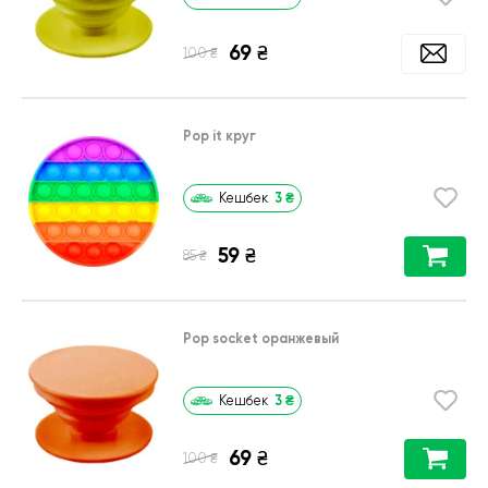
69
₴
₴
100
Pop it круг
3
₴
Кешбек
59
₴
₴
85
Pop socket оранжевый
3
₴
Кешбек
69
₴
₴
100