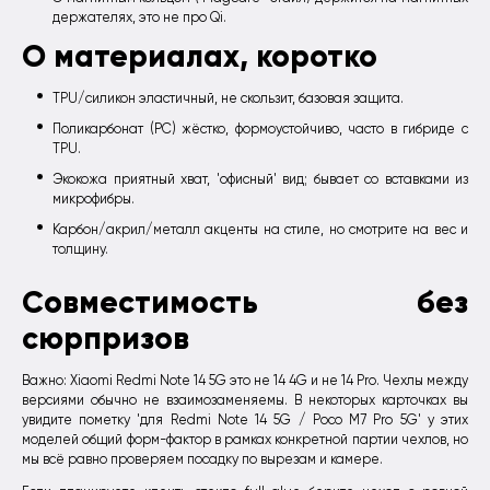
держателях, это не про Qi.
О материалах, коротко
TPU/силикон эластичный, не скользит, базовая защита.
Поликарбонат (PC) жёстко, формоустойчиво, часто в гибриде с
TPU.
Экокожа приятный хват, 'офисный' вид; бывает со вставками из
микрофибры.
Карбон/акрил/металл акценты на стиле, но смотрите на вес и
толщину.
Совместимость без
сюрпризов
Важно: Xiaomi Redmi Note 14 5G это не 14 4G и не 14 Pro. Чехлы между
версиями обычно не взаимозаменяемы. В некоторых карточках вы
увидите пометку 'для Redmi Note 14 5G / Poco M7 Pro 5G' у этих
моделей общий форм-фактор в рамках конкретной партии чехлов, но
мы всё равно проверяем посадку по вырезам и камере.