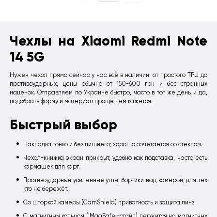
Чехлы на Xiaomi Redmi Note
14 5G
Нужен чехол прямо сейчас у нас всё в наличии: от простого TPU до
противоударных, цены обычно от 150-600 грн и без странных
наценок. Отправляем по Украине быстро, часто в тот же день и да,
подобрать форму и материал проще чем кажется.
Быстрый выбор
Накладка тонко и без лишнего; хорошо сочетается со стеклом.
Чехол-книжка экран прикрыт, удобно как подставка, часто есть
кармашек для карт.
Противоударный усиленные углы, бортики над камерой, для тех
кто не бережёт.
Со шторкой камеры (CamShield) приватность и защита линз.
С магнитным кольцом ('MagSafe'-стайл) держится на магнитных