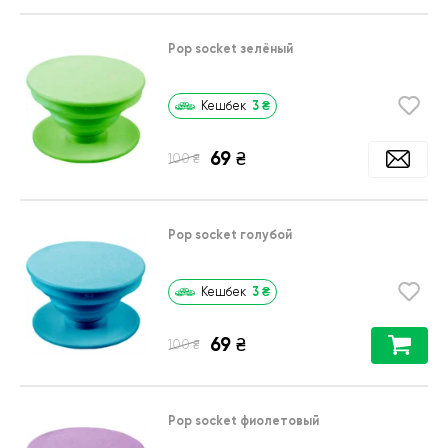
Pop socket зелёный
3
₴
Кешбек
69
₴
₴
100
Pop socket голубой
3
₴
Кешбек
69
₴
₴
100
Pop socket фиолетовый