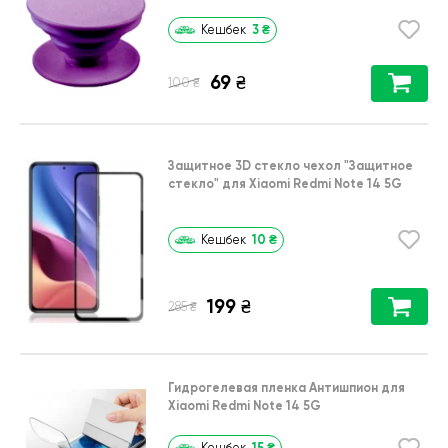
3
₴
Кешбек
69
₴
₴
100
Защитное 3D стекло чехол
"Защитное
стекло"
для
Xiaomi Redmi Note 14 5G
10
₴
Кешбек
199
₴
₴
285
Гидрогелевая пленка Антишпион для
Xiaomi Redmi Note 14 5G
15
₴