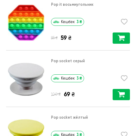
Pop it восьмиугольник
3
₴
Кешбек
59
₴
₴
85
Pop socket серый
3
₴
Кешбек
69
₴
₴
100
Pop socket жёлтый
3
₴
Кешбек