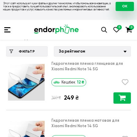
Этот сайт использует куки-файлы и другие технологии, чтобы помочь вам в навигации, а
OK
также предоставить лучший пользовательский опыт, анализировать использование
наших продуктов и услуг, повысить качество рекламных и маркетинговых активностей.
Купить чехол 💙💛
💙 Чехлы на Xiaomi
💛 Чехол для Xiaomi 
Чехол для Xiaomi Redmi Note 14 5G
За рейтингом
ФИЛЬТР
Гидрогелевая пленка глянцевая для
Xiaomi Redmi Note 14 5G
12
₴
Кешбек
249
₴
₴
360
Гидрогелевая пленка матовая для
Xiaomi Redmi Note 14 5G