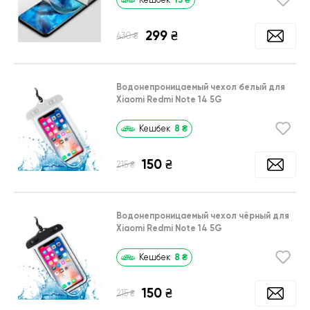
Кешбек
299
₴
₴
430
Водонепроницаемый чехол белый для
Xiaomi Redmi Note 14 5G
8
₴
Кешбек
150
₴
₴
215
Водонепроницаемый чехол чёрный для
Xiaomi Redmi Note 14 5G
8
₴
Кешбек
150
₴
₴
215