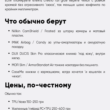
Если планируете клеить стекло full glue берите чехол с ровной
кромкой без агрессивного 'скоса', так меньше шанс конфликта по
крайним миллиметрам.
Что обычно берут
Nillkin CamShield / Frosted за шторку камеры и матовый
пластик.
IMAK Airbag / Candy за углы-амортизаторы и аккуратную
посадку.
DUX DUCIS Skin Pro классическая книжка 'под кожу', внутри
мягко.
MOFI Slim / ArmorStandart Air тонкие накладки без лишнего.
CaseMe книжки с кармашками, когда хочется 'и кошелёк и
чехол'.
Цены, по-честному
Обычно так:
TPU/база 150-250 грн
Усиленные/гибрид PC+TPU 250-400 грн