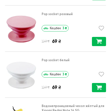
Pop socket розовый
3
₴
Кешбек
69
₴
₴
100
Pop socket белый
3
₴
Кешбек
69
₴
₴
100
Водонепроницаемый чехол жёлтый для
Xiaomi Redmi Note 14 5G