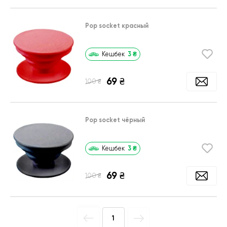
Pop socket красный
3
₴
Кешбек
69
₴
₴
100
Pop socket чёрный
3
₴
Кешбек
69
₴
₴
100
1