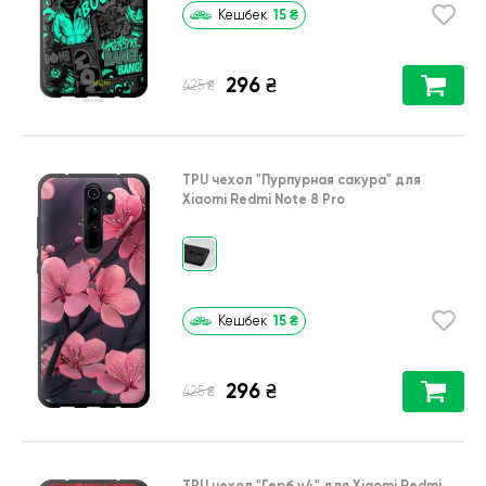
15
₴
Кешбек
296
₴
₴
425
TPU чехол
"Пурпурная сакура"
для
Xiaomi Redmi Note 8 Pro
15
₴
Кешбек
296
₴
₴
425
TPU чехол
"Герб v4"
для
Xiaomi Redmi