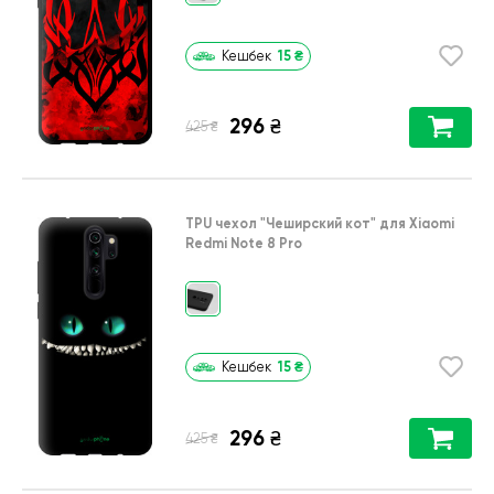
15
₴
Кешбек
296
₴
₴
425
TPU чехол
"Чеширский кот"
для
Xiaomi
Redmi Note 8 Pro
15
₴
Кешбек
296
₴
₴
425