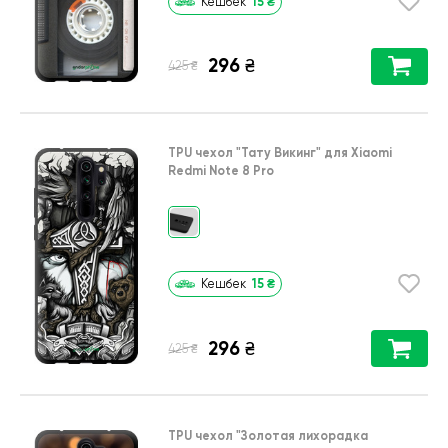
15
₴
Кешбек
296
₴
₴
425
TPU чехол
"Тату Викинг"
для
Xiaomi
Redmi Note 8 Pro
15
₴
Кешбек
296
₴
₴
425
TPU чехол
"Золотая лихорадка