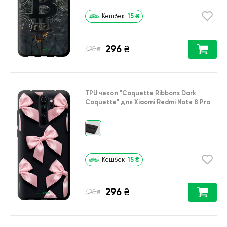
15
₴
Кешбек
296
₴
₴
425
TPU чехол
"Coquette Ribbons Dark
Coquette"
для
Xiaomi Redmi Note 8 Pro
15
₴
Кешбек
296
₴
₴
425