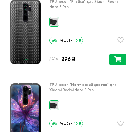
TPU чехол
"Ячейки"
для
Xiaomi Redmi
Note 8 Pro
15
₴
Кешбек
296
₴
₴
425
TPU чехол
"Магический цветок"
для
Xiaomi Redmi Note 8 Pro
15
₴
Кешбек