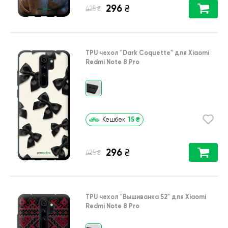
296
₴
₴
425
TPU чехол
"Dark Coquette"
для
Xiaomi
Redmi Note 8 Pro
15
₴
Кешбек
296
₴
₴
425
TPU чехол
"Вышиванка 52"
для
Xiaomi
Redmi Note 8 Pro