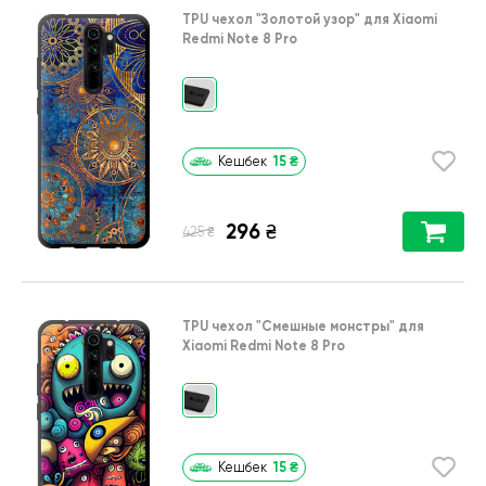
TPU чехол
"Золотой узор"
для
Xiaomi
Redmi Note 8 Pro
15
₴
Кешбек
296
₴
₴
425
TPU чехол
"Cмешные монстры"
для
Xiaomi Redmi Note 8 Pro
15
₴
Кешбек