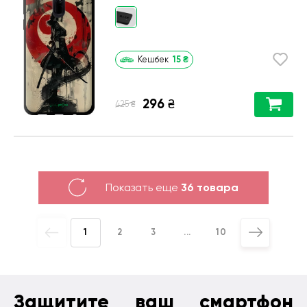
15
₴
Кешбек
296
₴
₴
425
Показать еще
36 товара
1
2
3
...
10
Защитите ваш смартфон