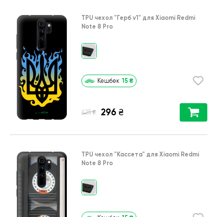
TPU чехол
"Герб v1"
для
Xiaomi Redmi
Note 8 Pro
15
₴
Кешбек
296
₴
₴
425
TPU чехол
"Кассета"
для
Xiaomi Redmi
Note 8 Pro