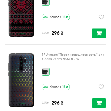
15
₴
Кешбек
296
₴
₴
425
TPU чехол
"Переливающиеся соты"
для
Xiaomi Redmi Note 8 Pro
15
₴
Кешбек
296
₴
₴
425