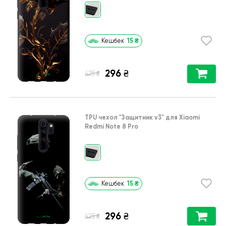
15
₴
Кешбек
296
₴
₴
425
TPU чехол
"Защитник v3"
для
Xiaomi
Redmi Note 8 Pro
15
₴
Кешбек
296
₴
₴
425