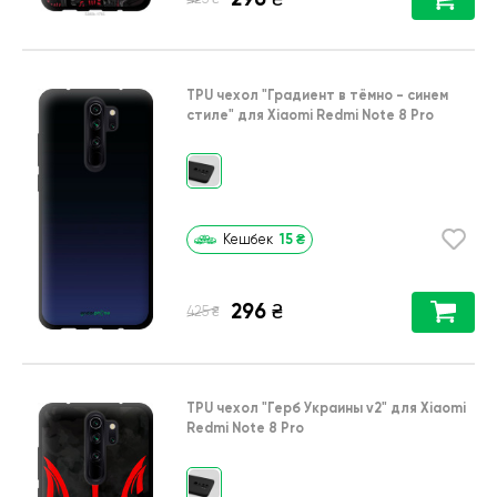
TPU чехол
"Градиент в тёмно - синем
стиле"
для
Xiaomi Redmi Note 8 Pro
15
₴
Кешбек
296
₴
₴
425
TPU чехол
"Герб Украины v2"
для
Xiaomi
Redmi Note 8 Pro