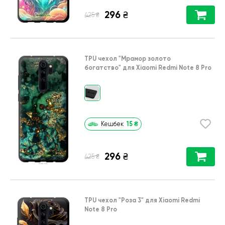
296
₴
₴
425
TPU чехол
"Мрамор золото
богатство"
для
Xiaomi Redmi Note 8 Pro
15
₴
Кешбек
296
₴
₴
425
TPU чехол
"Роза 3"
для
Xiaomi Redmi
Note 8 Pro