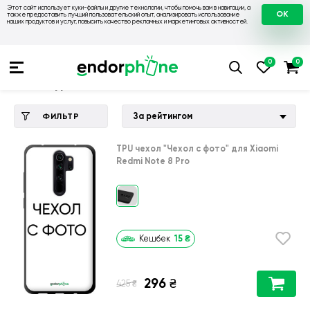
Этот сайт использует куки-файлы и другие технологии, чтобы помочь вам в навигации, а
OK
также предоставить лучший пользовательский опыт, анализировать использование
наших продуктов и услуг, повысить качество рекламных и маркетинговых активностей.
Купить чехол 💙💛
💙 Чехлы на Xiaomi
💛 Чехол для Xiaomi 
Чехол для Xiaomi Redmi Note 8 Pro
За рейтингом
ФИЛЬТР
TPU чехол
"Чехол с фото"
для
Xiaomi
Redmi Note 8 Pro
15
₴
Кешбек
296
₴
₴
425