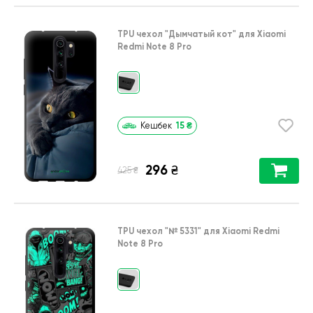
TPU чехол
"Дымчатый кот"
для
Xiaomi
Redmi Note 8 Pro
15
₴
Кешбек
296
₴
₴
425
TPU чехол
"№ 5331"
для
Xiaomi Redmi
Note 8 Pro