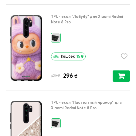
TPU чехол
"Лабубу"
для
Xiaomi Redmi
Note 8 Pro
15
₴
Кешбек
296
₴
₴
425
TPU чехол
"Пастельный мрамор"
для
Xiaomi Redmi Note 8 Pro