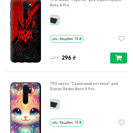
Note 8 Pro
15
₴
Кешбек
296
₴
₴
425
TPU чехол
"Сказочный котенок"
для
Xiaomi Redmi Note 8 Pro
15
₴
Кешбек