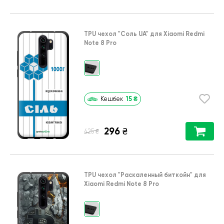
TPU чехол
"Соль UA"
для
Xiaomi Redmi
Note 8 Pro
15
₴
Кешбек
296
₴
₴
425
TPU чехол
"Раскаленный биткойн"
для
Xiaomi Redmi Note 8 Pro