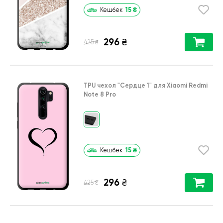
15
₴
Кешбек
296
₴
₴
425
TPU чехол
"Сердце 1"
для
Xiaomi Redmi
Note 8 Pro
15
₴
Кешбек
296
₴
₴
425