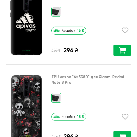
15
₴
Кешбек
296
₴
₴
425
TPU чехол
"№ 5380"
для
Xiaomi Redmi
Note 8 Pro
15
₴
Кешбек
296
₴
₴
425