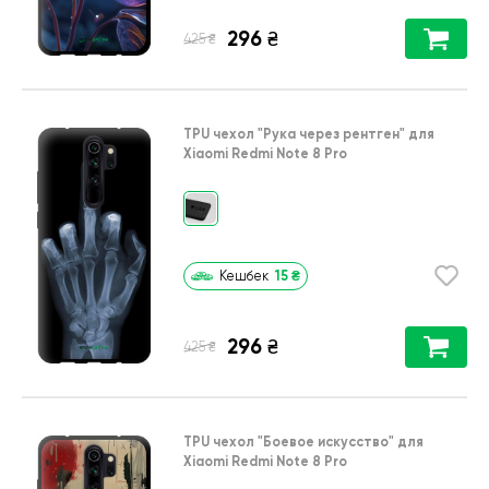
296
₴
₴
425
TPU чехол
"Рука через рентген"
для
Xiaomi Redmi Note 8 Pro
15
₴
Кешбек
296
₴
₴
425
TPU чехол
"Боевое искусство"
для
Xiaomi Redmi Note 8 Pro