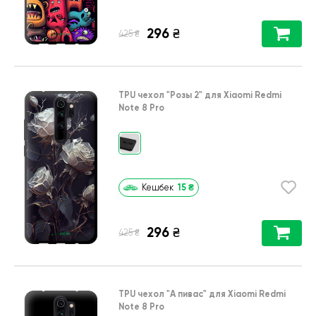
296
₴
₴
425
TPU чехол
"Розы 2"
для
Xiaomi Redmi
Note 8 Pro
15
₴
Кешбек
296
₴
₴
425
TPU чехол
"А пивас"
для
Xiaomi Redmi
Note 8 Pro