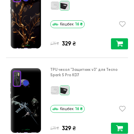
16
₴
Кешбек
329
₴
₴
475
TPU чехол
"Защитник v3"
для
Tecno
Spark 5 Pro KD7
16
₴
Кешбек
329
₴
₴
475