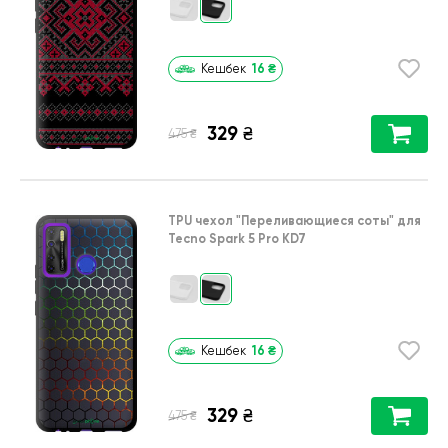
16
₴
Кешбек
329
₴
₴
475
TPU чехол
"Переливающиеся соты"
для
Tecno Spark 5 Pro KD7
16
₴
Кешбек
329
₴
₴
475