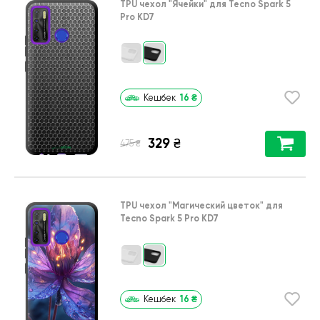
TPU чехол
"Ячейки"
для
Tecno Spark 5
Pro KD7
16
₴
Кешбек
329
₴
₴
475
TPU чехол
"Магический цветок"
для
Tecno Spark 5 Pro KD7
16
₴
Кешбек