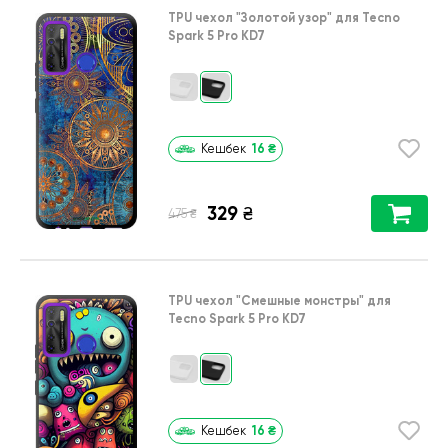
TPU чехол
"Золотой узор"
для
Tecno
Spark 5 Pro KD7
16
₴
Кешбек
329
₴
₴
475
TPU чехол
"Cмешные монстры"
для
Tecno Spark 5 Pro KD7
16
₴
Кешбек