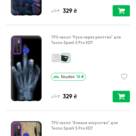
329
₴
₴
475
TPU чехол
"Рука через рентген"
для
Tecno Spark 5 Pro KD7
16
₴
Кешбек
329
₴
₴
475
TPU чехол
"Боевое искусство"
для
Tecno Spark 5 Pro KD7