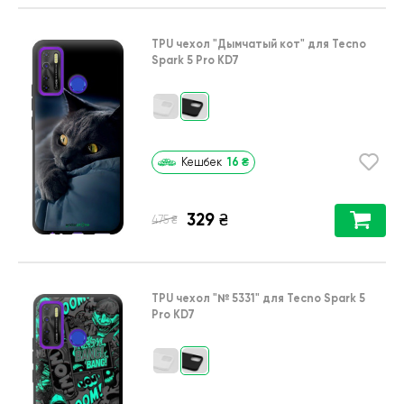
TPU чехол
"Дымчатый кот"
для
Tecno
Spark 5 Pro KD7
16
₴
Кешбек
329
₴
₴
475
TPU чехол
"№ 5331"
для
Tecno Spark 5
Pro KD7