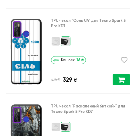
TPU чехол
"Соль UA"
для
Tecno Spark 5
Pro KD7
16
₴
Кешбек
329
₴
₴
475
TPU чехол
"Раскаленный биткойн"
для
Tecno Spark 5 Pro KD7