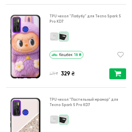
TPU чехол
"Лабубу"
для
Tecno Spark 5
Pro KD7
16
₴
Кешбек
329
₴
₴
475
TPU чехол
"Пастельный мрамор"
для
Tecno Spark 5 Pro KD7