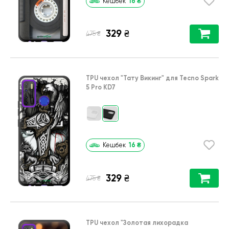
16
₴
Кешбек
329
₴
₴
475
TPU чехол
"Тату Викинг"
для
Tecno Spark
5 Pro KD7
16
₴
Кешбек
329
₴
₴
475
TPU чехол
"Золотая лихорадка