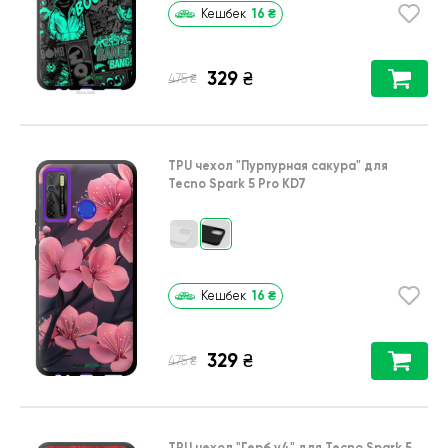
16
₴
Кешбек
329
₴
₴
475
TPU чехол
"Пурпурная сакура"
для
Tecno Spark 5 Pro KD7
16
₴
Кешбек
329
₴
₴
475
TPU чехол
"Герб v4"
для
Tecno Spark 5