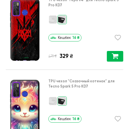
Pro KD7
16
₴
Кешбек
329
₴
₴
475
TPU чехол
"Сказочный котенок"
для
Tecno Spark 5 Pro KD7
16
₴
Кешбек