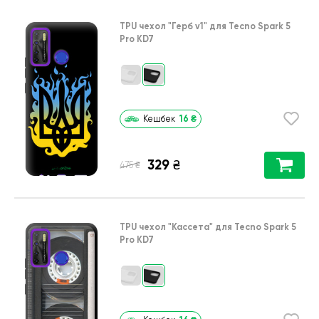
TPU чехол
"Герб v1"
для
Tecno Spark 5
Pro KD7
16
₴
Кешбек
329
₴
₴
475
TPU чехол
"Кассета"
для
Tecno Spark 5
Pro KD7