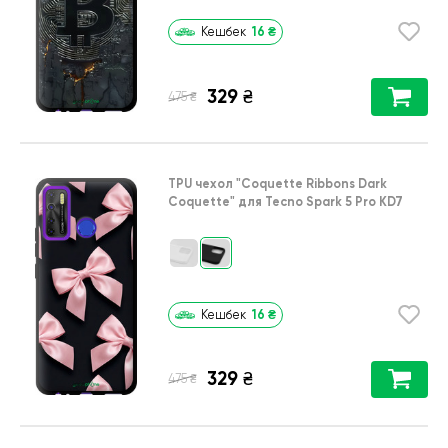
16
₴
Кешбек
329
₴
₴
475
TPU чехол
"Coquette Ribbons Dark
Coquette"
для
Tecno Spark 5 Pro KD7
16
₴
Кешбек
329
₴
₴
475