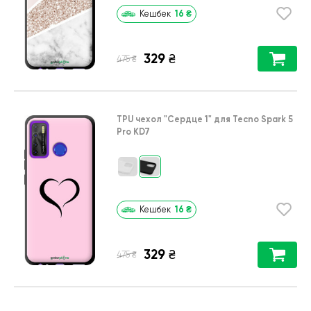
16
₴
Кешбек
329
₴
₴
475
TPU чехол
"Сердце 1"
для
Tecno Spark 5
Pro KD7
16
₴
Кешбек
329
₴
₴
475