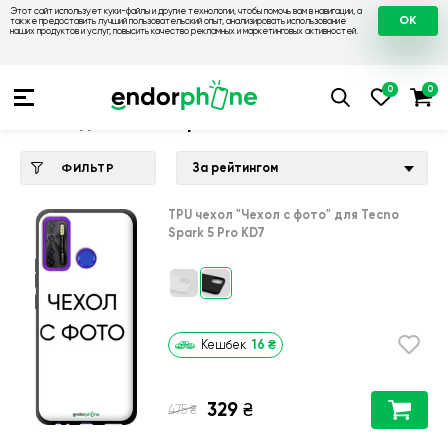
Этот сайт использует куки-файлы и другие технологии, чтобы помочь вам в навигации, а
OK
также предоставить лучший пользовательский опыт, анализировать использование
наших продуктов и услуг, повысить качество рекламных и маркетинговых активностей.
Купить чехол 💙💛
💙 Чехлы на Tecno
💛 Чехол для Tecno Sp
Чехол для Tecno Spark 5 Pro KD7
За рейтингом
ФИЛЬТР
TPU чехол
"Чехол с фото"
для
Tecno
Spark 5 Pro KD7
16
₴
Кешбек
329
₴
₴
475