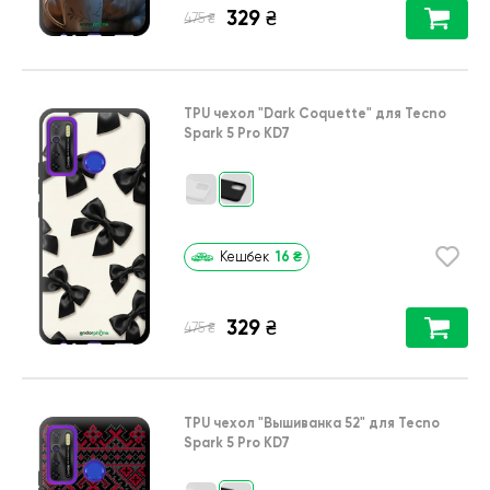
329
₴
₴
475
TPU чехол
"Dark Coquette"
для
Tecno
Spark 5 Pro KD7
16
₴
Кешбек
329
₴
₴
475
TPU чехол
"Вышиванка 52"
для
Tecno
Spark 5 Pro KD7