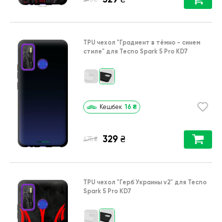
TPU чехол
"Градиент в тёмно - синем
стиле"
для
Tecno Spark 5 Pro KD7
16
₴
Кешбек
329
₴
₴
475
TPU чехол
"Герб Украины v2"
для
Tecno
Spark 5 Pro KD7