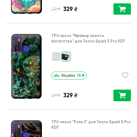
329
₴
₴
475
TPU чехол
"Мрамор золото
богатство"
для
Tecno Spark 5 Pro KD7
16
₴
Кешбек
329
₴
₴
475
TPU чехол
"Роза 3"
для
Tecno Spark 5 Pro
KD7