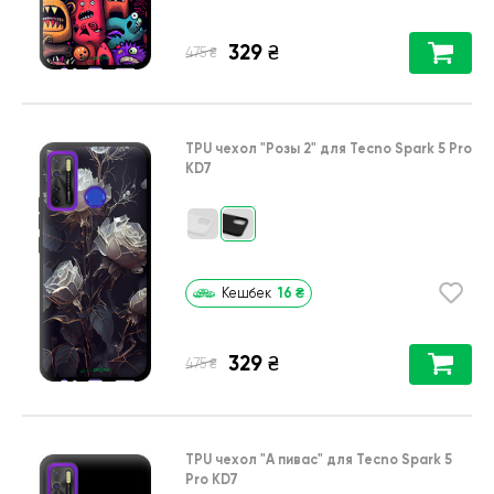
329
₴
₴
475
TPU чехол
"Розы 2"
для
Tecno Spark 5 Pro
KD7
16
₴
Кешбек
329
₴
₴
475
TPU чехол
"А пивас"
для
Tecno Spark 5
Pro KD7