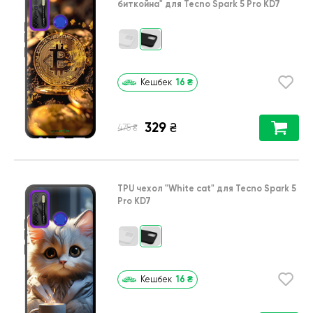
биткойна"
для
Tecno Spark 5 Pro KD7
16
₴
Кешбек
329
₴
₴
475
TPU чехол
"White cat"
для
Tecno Spark 5
Pro KD7
16
₴
Кешбек