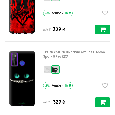
16
₴
Кешбек
329
₴
₴
475
TPU чехол
"Чеширский кот"
для
Tecno
Spark 5 Pro KD7
16
₴
Кешбек
329
₴
₴
475