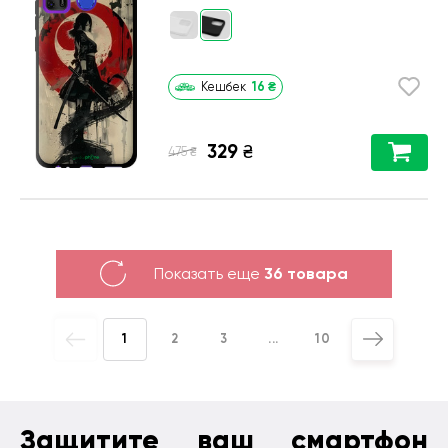
16
₴
Кешбек
329
₴
₴
475
Показать еще
36 товара
1
2
3
...
10
Защитите ваш смартфон