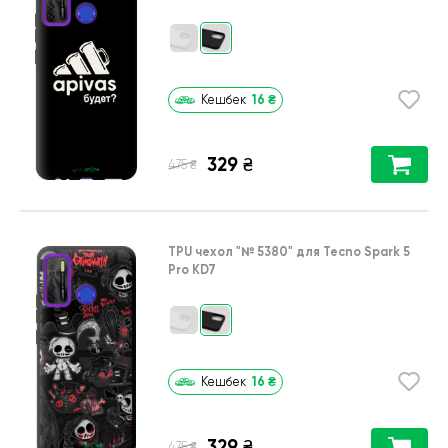
16
₴
Кешбек
329
₴
₴
475
TPU чехол
"№ 5380"
для
Tecno Spark 5
Pro KD7
16
₴
Кешбек
329
₴
₴
475