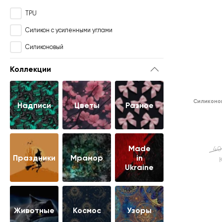
TPU
Силикон с усиленными углами
Силиконовый
Коллекции
Силиконо
Надписи
Цветы
Разное
Made
40
Праздники
Мрамор
in
Ukraine
Животные
Космос
Узоры