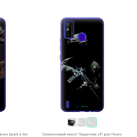
ecno Spark 6 Go
Силиконовый чехол
"Защитник v3"
для
Tecno