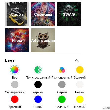
Cпорт
Сериалы
SWAG
Игры
Абстракции
Цвет
Все
Полупрозрачный
Разноцветный
Золотой
Серебристый
Черный
Серый
Белый
Красный
Синий
Зеленый
Желтый
Сили