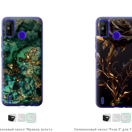
коновый чехол
"Мрамор золото
Силиконовый чехол
"Роза 3"
для
T