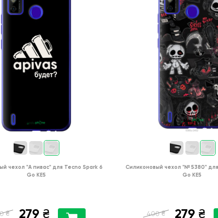
ый чехол
"А пивас"
для
Tecno Spark 6
Силиконовый чехол
"№ 5380"
дл
Go KE5
Go KE5
279
279
₴
₴
₴
₴
0
400