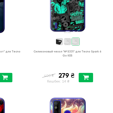
кот"
для
Tecno
Силиконовый чехол
"№ 5331"
для
Tecno Spark 6
Go KE5
279
₴
₴
400
Кешбек:
14
₴