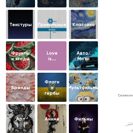
Текстуры
Прикольные
Классика
Фрукты
Love
Авто/
и ягоды
is...
Мото
Флаги
Бренды
и
Мультфильмы
гербы
Силикон
Арт
Аниме
Фильмы
40