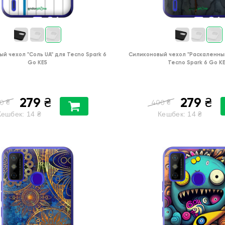
ый чехол
"Соль UA"
для
Tecno Spark 6
Силиконовый чехол
"Раскаленны
Go KE5
Tecno Spark 6 Go K
279
279
₴
₴
₴
₴
0
400
Кешбек:
14
₴
Кешбек:
14
₴