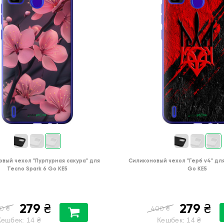
овый чехол
"Пурпурная сакура"
для
Силиконовый чехол
"Герб v4"
дл
Tecno Spark 6 Go KE5
Go KE5
279
279
₴
₴
₴
₴
0
400
Кешбек:
14
₴
Кешбек:
14
₴