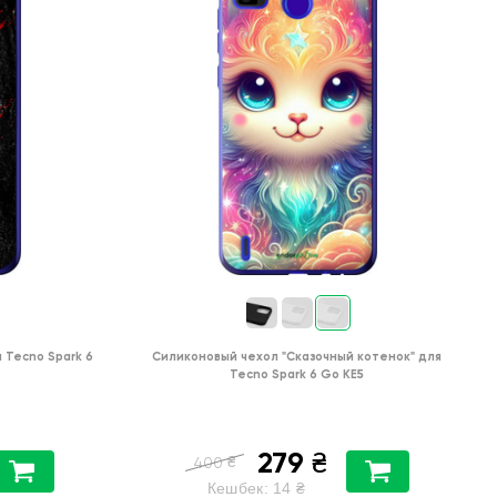
я
Tecno Spark 6
Силиконовый чехол
"Сказочный котенок"
для
Tecno Spark 6 Go KE5
279
₴
₴
400
Кешбек:
14
₴