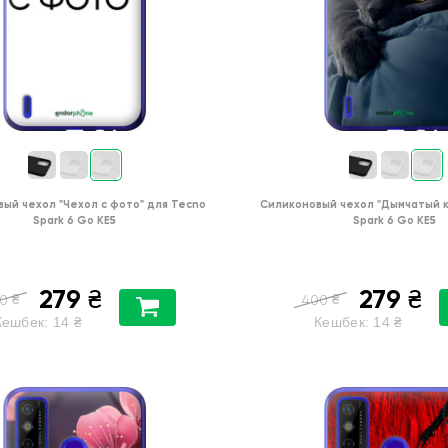
вый чехол
"Чехол с фото"
для
Tecno
Силиконовый чехол
"Дымчатый 
Spark 6 Go KE5
Spark 6 Go KE5
279
279
₴
₴
₴
₴
0
400
Кешбек:
14
₴
Кешбек:
14
₴