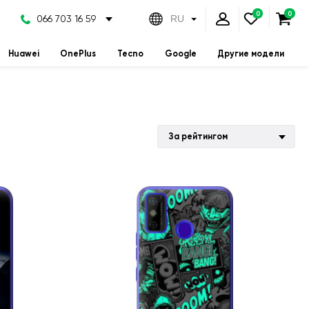
066 703 16 59
RU
Huawei
OnePlus
Tecno
Google
Другие модели
За рейтингом