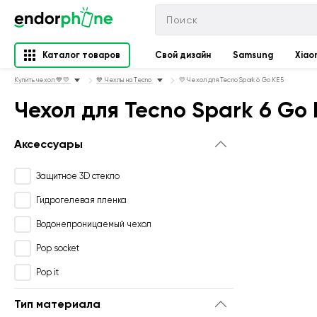
Каталог товаров
Свой дизайн
Samsung
Xiao
Купить чехол 💙💛
💙 Чехлы на Tecno
💛 Чехол для Tecno Spark 6 Go KE5
Чехол для Tecno Spark 6 Go 
Аксессуары
Защитное 3D стекло
Гидрогелевая пленка
Водонепроницаемый чехол
Pop socket
Pop it
Тип материала