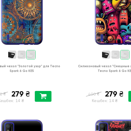
вый чехол
"Золотой узор"
для
Tecno
Силиконовый чехол
"Cмешные 
Spark 6 Go KE5
Tecno Spark 6 Go K
279
279
₴
₴
₴
₴
0
400
Кешбек:
14
₴
Кешбек:
14
₴