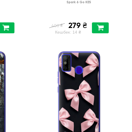
Spark 6 Go KE5
279
₴
₴
400
Кешбек:
14
₴