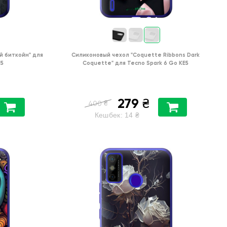
й биткойн"
для
Силиконовый чехол
"Coquette Ribbons Dark
E5
Coquette"
для
Tecno Spark 6 Go KE5
279
₴
₴
400
Кешбек:
14
₴