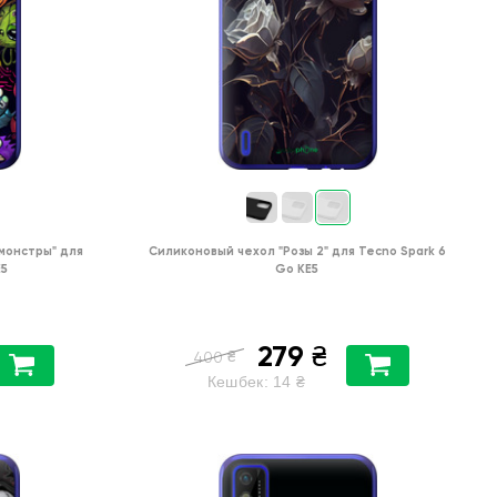
монстры"
для
Силиконовый чехол
"Розы 2"
для
Tecno Spark 6
E5
Go KE5
279
₴
₴
400
Кешбек:
14
₴