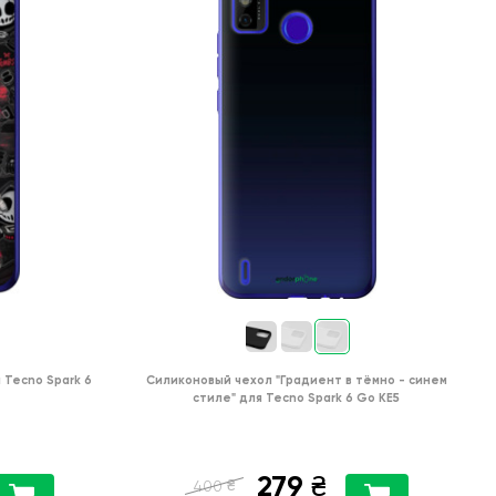
я
Tecno Spark 6
Силиконовый чехол
"Градиент в тёмно - синем
стиле"
для
Tecno Spark 6 Go KE5
279
₴
₴
400