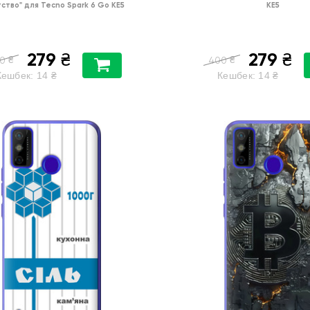
тство"
для
Tecno Spark 6 Go KE5
KE5
279
279
₴
₴
₴
₴
0
400
Кешбек:
14
₴
Кешбек:
14
₴