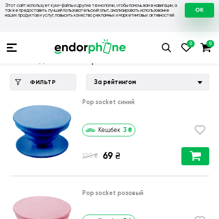
Этот сайт использует куки-файлы и другие технологии, чтобы помочь вам в навигации, а
OK
также предоставить лучший пользовательский опыт, анализировать использование
наших продуктов и услуг, повысить качество рекламных и маркетинговых активностей.
Купить чехол 💙💛
💙 Чехлы на Tecno
💛 Чехол для Tecno S
Чехол для Tecno Spark 8C KG5k
За рейтингом
ФИЛЬТР
Pop socket синий
3
₴
Кешбек
69
₴
₴
100
Pop socket розовый