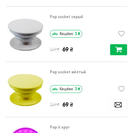
Pop socket серый
3
₴
Кешбек
69
₴
₴
100
Pop socket жёлтый
3
₴
Кешбек
69
₴
₴
100
Pop it круг