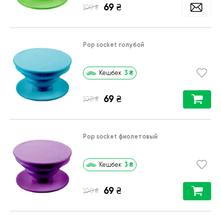
69
₴
₴
100
Pop socket голубой
3
₴
Кешбек
69
₴
₴
100
Pop socket фиолетовый
3
₴
Кешбек
69
₴
₴
100