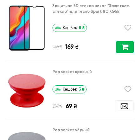
Защитное 3D стекло чехол
"Защитное
стекло"
для
Tecno Spark 8C KG5k
8
₴
Кешбек
169
₴
₴
245
Pop socket красный
3
₴
Кешбек
69
₴
₴
100
Pop socket чёрный