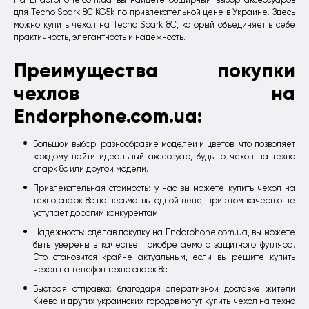
На Endorphone.com.ua вы найдете обширный выбор аксессуаров
для Tecno Spark 8C KG5k по привлекательной цене в Украине. Здесь
можно купить чехол на Tecno Spark 8C, который объединяет в себе
практичность, элегантность и надежность.
Преимущества покупки
чехлов на
Endorphone.com.ua:
Большой выбор: разнообразие моделей и цветов, что позволяет
каждому найти идеальный аксессуар, будь то чехол на техно
спарк 8с или другой модели.
Привлекательная стоимость: у нас вы можете купить чехол на
техно спарк 8с по весьма выгодной цене, при этом качество не
уступает дорогим конкурентам.
Надежность: сделав покупку на Endorphone.com.ua, вы можете
быть уверены в качестве приобретаемого защитного футляра.
Это становится крайне актуальным, если вы решите купить
чехол на телефон техно спарк 8с.
Быстрая отправка: благодаря оперативной доставке жители
Киева и других украинских городов могут купить чехол на техно