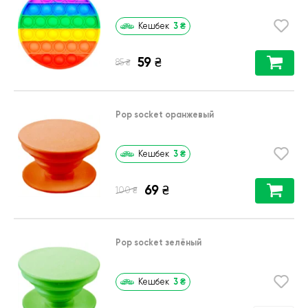
3
₴
Кешбек
59
₴
₴
85
Pop socket оранжевый
3
₴
Кешбек
69
₴
₴
100
Pop socket зелёный
3
₴
Кешбек