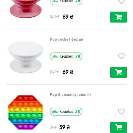
3
₴
Кешбек
69
₴
₴
100
Pop socket белый
3
₴
Кешбек
69
₴
₴
100
Pop it восьмиугольник
3
₴
Кешбек
59
₴
₴
85