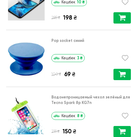
10
₴
Кешбек
198
₴
₴
285
Pop socket синий
3
₴
Кешбек
69
₴
₴
100
Водонепроницаемый чехол зелёный для
Tecno Spark 8p KG7n
8
₴
Кешбек
150
₴
₴
215