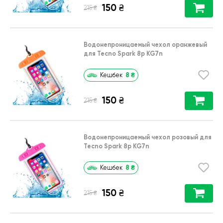
150
₴
₴
215
Водонепроницаемый чехол оранжевый
для Tecno Spark 8p KG7n
8
₴
Кешбек
150
₴
₴
215
Водонепроницаемый чехол розовый для
Tecno Spark 8p KG7n
8
₴
Кешбек
150
₴
₴
215