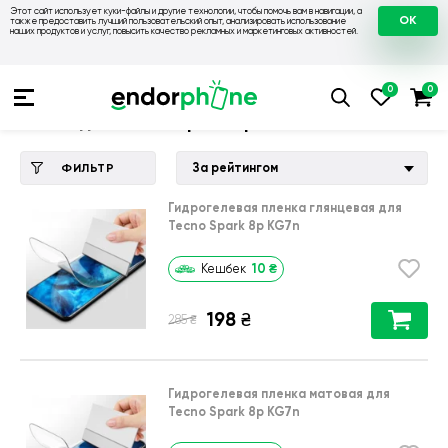
Этот сайт использует куки-файлы и другие технологии, чтобы помочь вам в навигации, а
OK
также предоставить лучший пользовательский опыт, анализировать использование
наших продуктов и услуг, повысить качество рекламных и маркетинговых активностей.
Купить чехол 💙💛
💙 Чехлы на Tecno
💛 Чехол для Tecno S
Чехол для Tecno Spark 8p KG7n
За рейтингом
ФИЛЬТР
Гидрогелевая пленка глянцевая для
Tecno Spark 8p KG7n
10
₴
Кешбек
198
₴
₴
285
Гидрогелевая пленка матовая для
Tecno Spark 8p KG7n