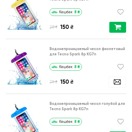
8
₴
Кешбек
150
₴
₴
215
Водонепроницаемый чехол фиолетовый
для Tecno Spark 8p KG7n
8
₴
Кешбек
150
₴
₴
215
Водонепроницаемый чехол голубой для
Tecno Spark 8p KG7n
8
₴
Кешбек