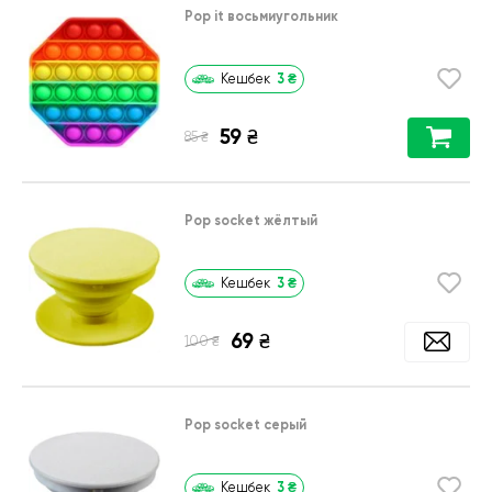
Pop it восьмиугольник
3
₴
Кешбек
59
₴
₴
85
Pop socket жёлтый
3
₴
Кешбек
69
₴
₴
100
Pop socket серый
3
₴
Кешбек