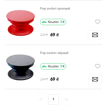
Pop socket красный
3
₴
Кешбек
69
₴
₴
100
Pop socket чёрный
3
₴
Кешбек
69
₴
₴
100
1