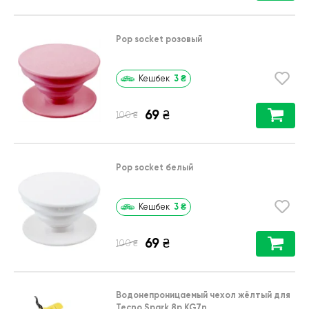
Pop socket розовый
3
₴
Кешбек
69
₴
₴
100
Pop socket белый
3
₴
Кешбек
69
₴
₴
100
Водонепроницаемый чехол жёлтый для
Tecno Spark 8p KG7n