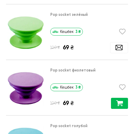
Pop socket зелёный
3
₴
Кешбек
69
₴
₴
100
Pop socket фиолетовый
3
₴
Кешбек
69
₴
₴
100
Pop socket голубой