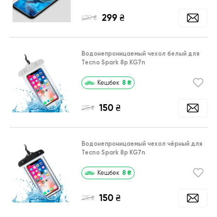
299
₴
₴
430
Водонепроницаемый чехол белый для
Tecno Spark 8p KG7n
8
₴
Кешбек
150
₴
₴
215
Водонепроницаемый чехол чёрный для
Tecno Spark 8p KG7n
8
₴
Кешбек
150
₴
₴
215