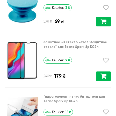
3
₴
Кешбек
69
₴
₴
100
Защитное 3D стекло чехол
"Защитное
стекло"
для
Tecno Spark 8p KG7n
9
₴
Кешбек
179
₴
₴
260
Гидрогелевая пленка Антишпион для
Tecno Spark 8p KG7n
15
₴
Кешбек