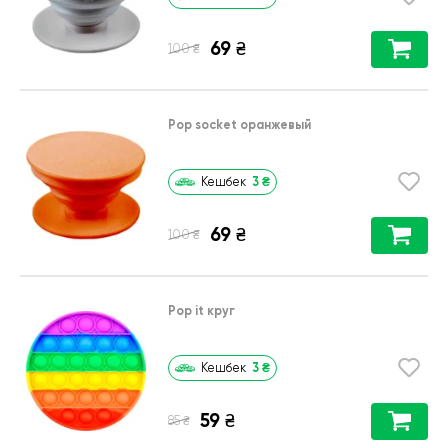
69
₴
₴
100
Pop socket оранжевый
3
₴
Кешбек
69
₴
₴
100
Pop it круг
3
₴
Кешбек
59
₴
₴
85