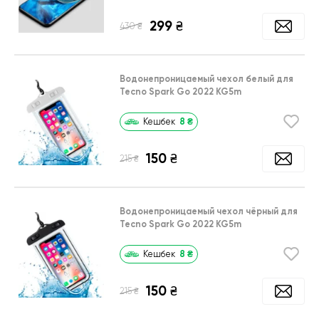
299
₴
₴
430
Водонепроницаемый чехол белый для
Tecno Spark Go 2022 KG5m
8
₴
Кешбек
150
₴
₴
215
Водонепроницаемый чехол чёрный для
Tecno Spark Go 2022 KG5m
8
₴
Кешбек
150
₴
₴
215