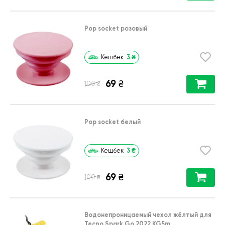
Pop socket розовый
3
₴
Кешбек
69
₴
₴
100
Pop socket белый
3
₴
Кешбек
69
₴
₴
100
Водонепроницаемый чехол жёлтый для
Tecno Spark Go 2022 KG5m