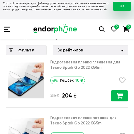
Этот сайт использует куки-файлы и другие технологии, чтобы помочь вам в навигации, а
OK
также предоставить лучший пользовательский опыт, анализировать использование
наших продуктов и услуг, повысить качество рекламных и маркетинговых активностей.
Купить чехол 💙💛
💙 Чехлы на Tecno
💛 Чехол для Tecno 
Чехол для Tecno Spark Go 2022 KG5m
За рейтингом
ФИЛЬТР
Гидрогелевая пленка глянцевая для
Tecno Spark Go 2022 KG5m
10
₴
Кешбек
204
₴
₴
295
Гидрогелевая пленка матовая для
Tecno Spark Go 2022 KG5m