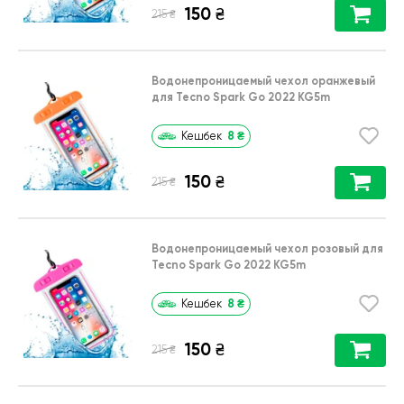
150
₴
₴
215
Водонепроницаемый чехол оранжевый
для Tecno Spark Go 2022 KG5m
8
₴
Кешбек
150
₴
₴
215
Водонепроницаемый чехол розовый для
Tecno Spark Go 2022 KG5m
8
₴
Кешбек
150
₴
₴
215