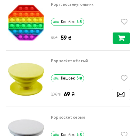
Pop it восьмиугольник
3
₴
Кешбек
59
₴
₴
85
Pop socket жёлтый
3
₴
Кешбек
69
₴
₴
100
Pop socket серый
3
₴
Кешбек