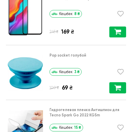
8
₴
Кешбек
169
₴
₴
245
Pop socket голубой
3
₴
Кешбек
69
₴
₴
100
Гидрогелевая пленка Антишпион для
Tecno Spark Go 2022 KG5m
15
₴
Кешбек