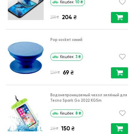
10
₴
Кешбек
204
₴
₴
295
Pop socket синий
3
₴
Кешбек
69
₴
₴
100
Водонепроницаемый чехол зелёный для
Tecno Spark Go 2022 KG5m
8
₴
Кешбек
150
₴
₴
215