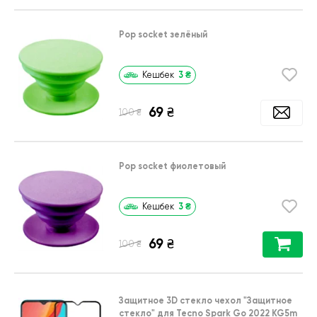
Pop socket зелёный
3
₴
Кешбек
69
₴
₴
100
Pop socket фиолетовый
3
₴
Кешбек
69
₴
₴
100
Защитное 3D стекло чехол
"Защитное
стекло"
для
Tecno Spark Go 2022 KG5m