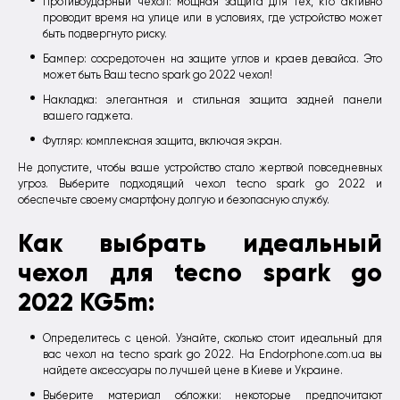
Противоударный чехол: мощная защита для тех, кто активно
проводит время на улице или в условиях, где устройство может
быть подвергнуто риску.
Бампер: сосредоточен на защите углов и краев девайса. Это
может быть Ваш tecno spark go 2022 чехол!
Накладка: элегантная и стильная защита задней панели
вашего гаджета.
Футляр: комплексная защита, включая экран.
Не допустите, чтобы ваше устройство стало жертвой повседневных
угроз. Выберите подходящий чехол tecno spark go 2022 и
обеспечьте своему смартфону долгую и безопасную службу.
Как выбрать идеальный
чехол для tecno spark go
2022 KG5m:
Определитесь с ценой. Узнайте, сколько стоит идеальный для
вас чехол на tecno spark go 2022. На Endorphone.com.ua вы
найдете аксессуары по лучшей цене в Киеве и Украине.
Выберите материал обложки: некоторые предпочитают