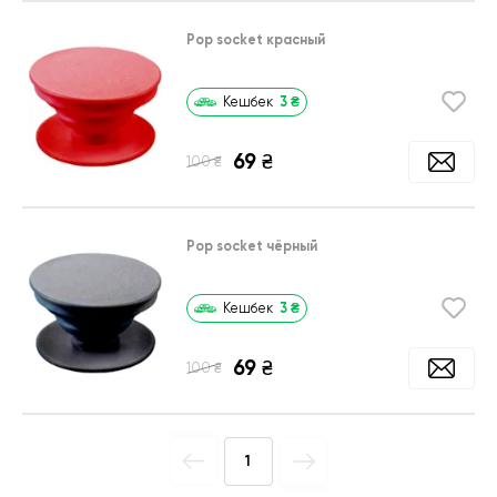
Pop socket красный
3
₴
Кешбек
69
₴
₴
100
Pop socket чёрный
3
₴
Кешбек
69
₴
₴
100
1