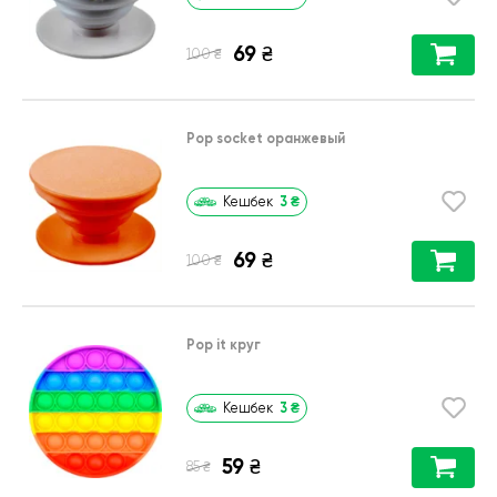
69
₴
₴
100
Pop socket оранжевый
3
₴
Кешбек
69
₴
₴
100
Pop it круг
3
₴
Кешбек
59
₴
₴
85