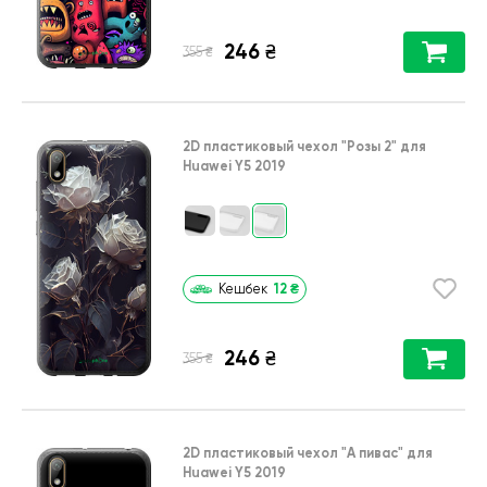
246
₴
₴
355
2D пластиковый чехол
"Розы 2"
для
Huawei Y5 2019
12
₴
Кешбек
246
₴
₴
355
2D пластиковый чехол
"А пивас"
для
Huawei Y5 2019