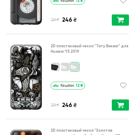
12
₴
Кешбек
246
₴
₴
355
2D пластиковый чехол
"Тату Викинг"
для
Huawei Y5 2019
12
₴
Кешбек
246
₴
₴
355
2D пластиковый чехол
"Золотая