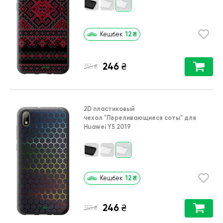
12
₴
Кешбек
246
₴
₴
355
2D пластиковый
чехол
"Переливающиеся соты"
для
Huawei Y5 2019
12
₴
Кешбек
246
₴
₴
355