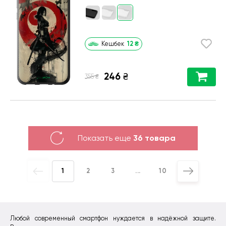
12
₴
Кешбек
246
₴
₴
355
Показать еще
36 товара
1
2
3
...
10
Любой современный смартфон нуждается в надёжной защите.