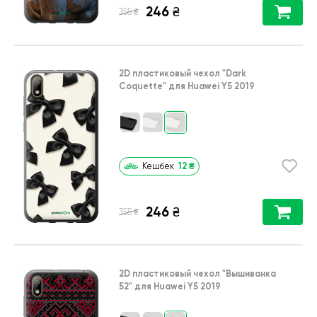
246
₴
₴
355
2D пластиковый чехол
"Dark
Coquette"
для
Huawei Y5 2019
12
₴
Кешбек
246
₴
₴
355
2D пластиковый чехол
"Вышиванка
52"
для
Huawei Y5 2019