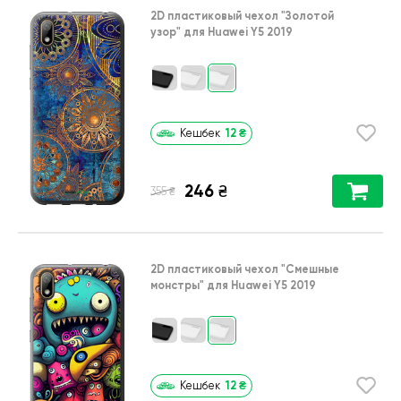
2D пластиковый чехол
"Золотой
узор"
для
Huawei Y5 2019
12
₴
Кешбек
246
₴
₴
355
2D пластиковый чехол
"Cмешные
монстры"
для
Huawei Y5 2019
12
₴
Кешбек