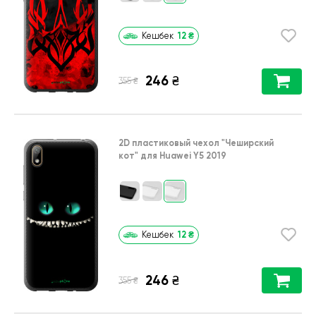
12
₴
Кешбек
246
₴
₴
355
2D пластиковый чехол
"Чеширский
кот"
для
Huawei Y5 2019
12
₴
Кешбек
246
₴
₴
355