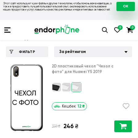
Этот сайт использует куки-файлы и другие технологии, чтобы помочь вам в навигации, а
OK
также предоставить лучший пользовательский опыт, анализировать использование
наших продуктов и услуг, повысить качество рекламных и маркетинговых активностей.
Купить чехол 💙💛
💙 Чехлы на Huawei
💛 Чехол для Huawe
Чехол для Huawei Y5 2019
За рейтингом
ФИЛЬТР
2D пластиковый чехол
"Чехол с
фото"
для
Huawei Y5 2019
12
₴
Кешбек
246
₴
₴
355