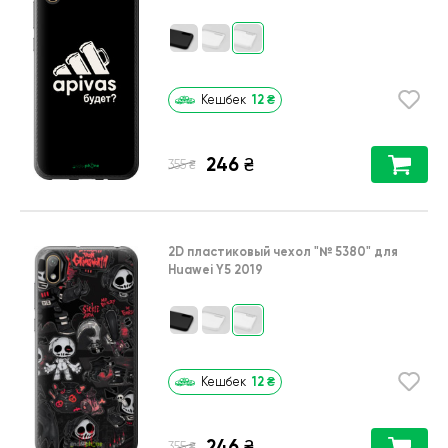
12
₴
Кешбек
246
₴
₴
355
2D пластиковый чехол
"№ 5380"
для
Huawei Y5 2019
12
₴
Кешбек
246
₴
₴
355