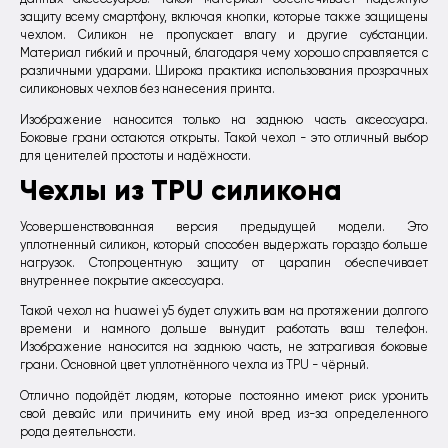
защиту всему смартфону, включая кнопки, которые также защищены
чехлом. Силикон не пропускает влагу и другие субстанции.
Материал гибкий и прочный, благодаря чему хорошо справляется с
различными ударами. Широка практика использования прозрачных
силиконовых чехлов без нанесения принта.
Изображение наносится только на заднюю часть аксессуара.
Боковые грани остаются открыты. Такой чехол - это отличный выбор
для ценителей простоты и надёжности.
Чехлы из TPU силикона
Усовершенствованная версия предыдущей модели. Это
уплотненный силикон, который способен выдержать гораздо больше
нагрузок. Стопроцентную защиту от царапин обеспечивает
внутреннее покрытие аксессуара.
Такой чехол на huawei y5 будет служить вам на протяжении долгого
времени и намного дольше вынудит работать ваш телефон.
Изображение наносится на заднюю часть, не затрагивая боковые
грани. Основной цвет уплотнённого чехла из TPU - чёрный.
Отлично подойдёт людям, которые постоянно имеют риск уронить
свой девайс или причинить ему иной вред из-за определенного
рода деятельности.