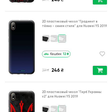
2D пластиковый чехол
"Градиент в
тёмно - синем стиле"
для
Huawei Y5 2019
12
₴
Кешбек
246
₴
₴
355
2D пластиковый чехол
"Герб Украины
v2"
для
Huawei Y5 2019