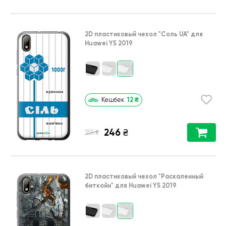
2D пластиковый чехол
"Соль UA"
для
Huawei Y5 2019
12
₴
Кешбек
246
₴
₴
355
2D пластиковый чехол
"Раскаленный
биткойн"
для
Huawei Y5 2019