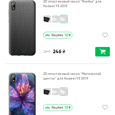
2D пластиковый чехол
"Ячейки"
для
Huawei Y5 2019
12
₴
Кешбек
246
₴
₴
355
2D пластиковый чехол
"Магический
цветок"
для
Huawei Y5 2019
12
₴
Кешбек