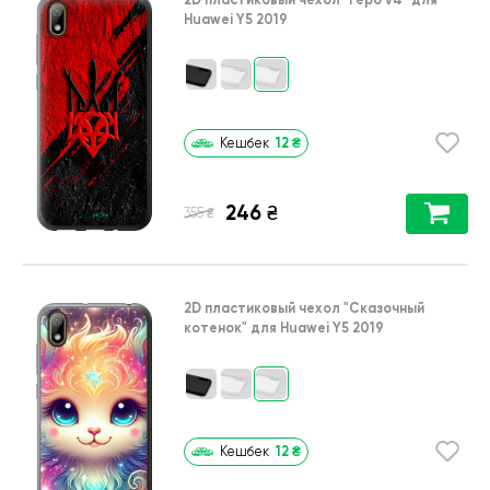
Huawei Y5 2019
12
₴
Кешбек
246
₴
₴
355
2D пластиковый чехол
"Сказочный
котенок"
для
Huawei Y5 2019
12
₴
Кешбек