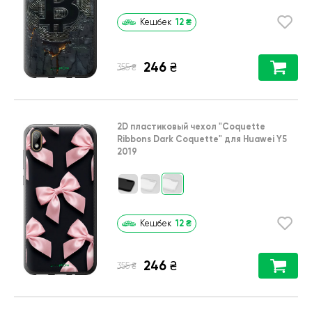
12
₴
Кешбек
246
₴
₴
355
2D пластиковый чехол
"Coquette
Ribbons Dark Coquette"
для
Huawei Y5
2019
12
₴
Кешбек
246
₴
₴
355