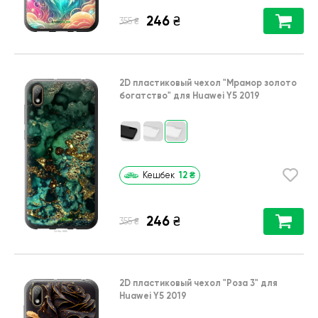
246
₴
₴
355
2D пластиковый чехол
"Мрамор золото
богатство"
для
Huawei Y5 2019
12
₴
Кешбек
246
₴
₴
355
2D пластиковый чехол
"Роза 3"
для
Huawei Y5 2019