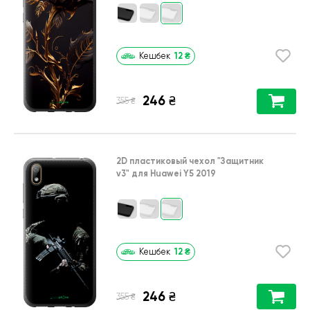
12
₴
Кешбек
246
₴
₴
355
2D пластиковый чехол
"Защитник
v3"
для
Huawei Y5 2019
12
₴
Кешбек
246
₴
₴
355