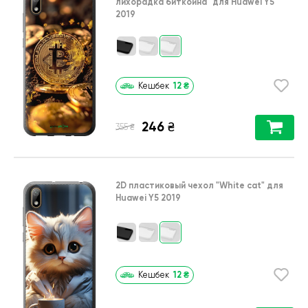
лихорадка биткойна"
для
Huawei Y5
2019
12
₴
Кешбек
246
₴
₴
355
2D пластиковый чехол
"White cat"
для
Huawei Y5 2019
12
₴
Кешбек