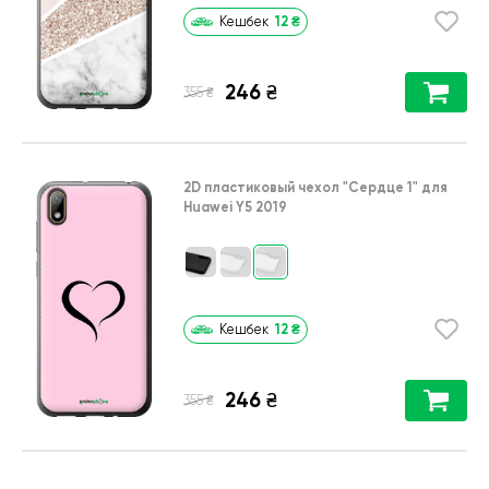
12
₴
Кешбек
246
₴
₴
355
2D пластиковый чехол
"Сердце 1"
для
Huawei Y5 2019
12
₴
Кешбек
246
₴
₴
355