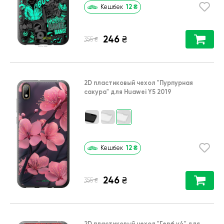
12
₴
Кешбек
246
₴
₴
355
2D пластиковый чехол
"Пурпурная
сакура"
для
Huawei Y5 2019
12
₴
Кешбек
246
₴
₴
355
2D пластиковый чехол
"Герб v4"
для