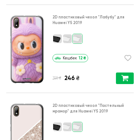
2D пластиковый чехол
"Лабубу"
для
Huawei Y5 2019
12
₴
Кешбек
246
₴
₴
355
2D пластиковый чехол
"Пастельный
мрамор"
для
Huawei Y5 2019