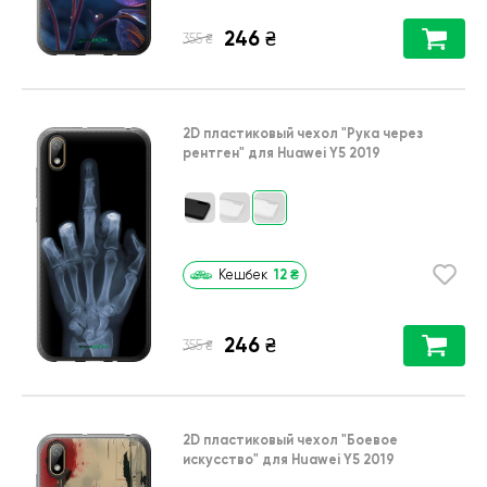
246
₴
₴
355
2D пластиковый чехол
"Рука через
рентген"
для
Huawei Y5 2019
12
₴
Кешбек
246
₴
₴
355
2D пластиковый чехол
"Боевое
искусство"
для
Huawei Y5 2019