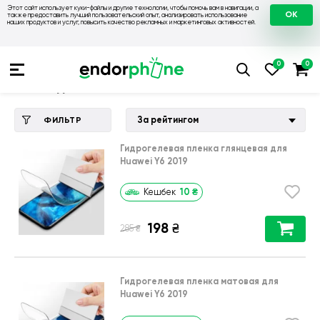
Этот сайт использует куки-файлы и другие технологии, чтобы помочь вам в навигации, а
OK
также предоставить лучший пользовательский опыт, анализировать использование
наших продуктов и услуг, повысить качество рекламных и маркетинговых активностей.
Купить чехол 💙💛
💙 Чехлы на Huawei
💛 Чехол для Huawe
Чехол для Huawei Y6 2019
За рейтингом
ФИЛЬТР
Гидрогелевая пленка глянцевая для
Huawei Y6 2019
10
₴
Кешбек
198
₴
₴
285
Гидрогелевая пленка матовая для
Huawei Y6 2019