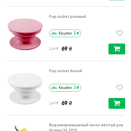
Pop socket розовый
3
₴
Кешбек
69
₴
₴
100
Pop socket белый
3
₴
Кешбек
69
₴
₴
100
Водонепроницаемый чехол жёлтый для
Huawei Y6 2019