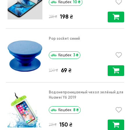
10
₴
Кешбек
198
₴
₴
285
Pop socket синий
3
₴
Кешбек
69
₴
₴
100
Водонепроницаемый чехол зелёный для
Huawei Y6 2019
8
₴
Кешбек
150
₴
₴
215