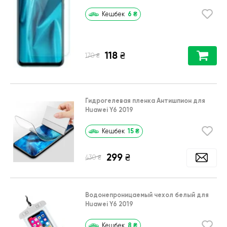
6
₴
Кешбек
118
₴
₴
170
Гидрогелевая пленка Антишпион для
Huawei Y6 2019
15
₴
Кешбек
299
₴
₴
430
Водонепроницаемый чехол белый для
Huawei Y6 2019
8
₴
Кешбек