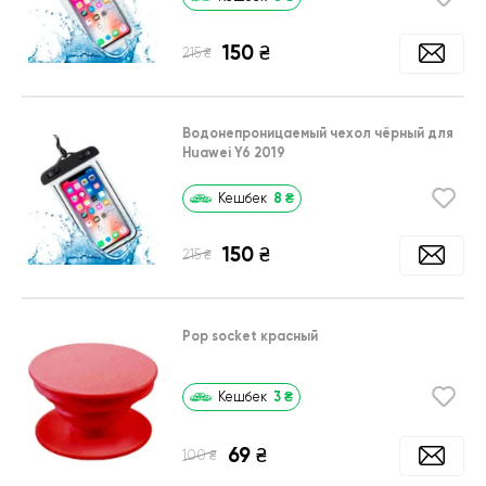
150
₴
₴
215
Водонепроницаемый чехол чёрный для
Huawei Y6 2019
8
₴
Кешбек
150
₴
₴
215
Pop socket красный
3
₴
Кешбек
69
₴
₴
100