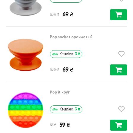
69
₴
₴
100
Pop socket оранжевый
3
₴
Кешбек
69
₴
₴
100
Pop it круг
3
₴
Кешбек
59
₴
₴
85