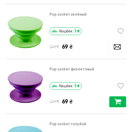
Pop socket зелёный
3
₴
Кешбек
69
₴
₴
100
Pop socket фиолетовый
3
₴
Кешбек
69
₴
₴
100
Pop socket голубой