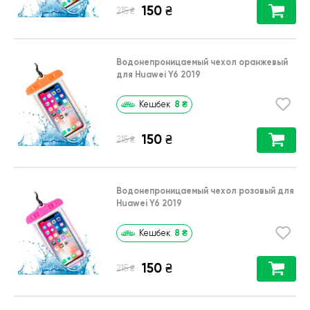
150
₴
₴
215
Водонепроницаемый чехол оранжевый
для Huawei Y6 2019
8
₴
Кешбек
150
₴
₴
215
Водонепроницаемый чехол розовый для
Huawei Y6 2019
8
₴
Кешбек
150
₴
₴
215