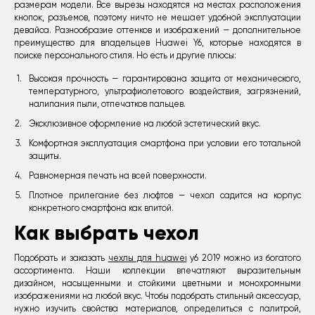
размерам модели. Все вырезы находятся на местах расположения
кнопок, разъемов, поэтому ничто не мешает удобной эксплуатации
девайса. Разнообразие оттенков и изображений — дополнительное
преимущество для владельцев Huawei Y6, которые находятся в
поиске персонального стиля. Но есть и другие плюсы:
Высокая прочность — гарантирована защита от механического,
температурного, ультрафиолетового воздействия, загрязнений,
налипания пыли, отпечатков пальцев.
Эксклюзивное оформление на любой эстетический вкус.
Комфортная эксплуатация смартфона при условии его тотальной
защиты.
Равномерная печать на всей поверхности.
Плотное прилегание без люфтов — чехол садится на корпус
конкретного смартфона как влитой.
Как выбрать чехол
Подобрать и заказать
чехлы для huawei
y6 2019 можно из богатого
ассортимента. Наши коллекции впечатляют выразительным
дизайном, насыщенными и стойкими цветными и монохромными
изображениями на любой вкус. Чтобы подобрать стильный аксессуар,
нужно изучить свойства материалов, определиться с палитрой,