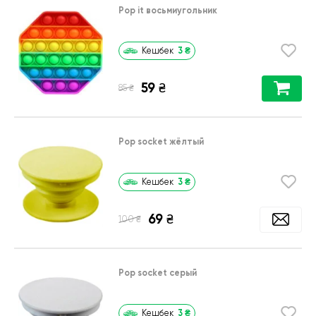
Pop it восьмиугольник
3
₴
Кешбек
59
₴
₴
85
Pop socket жёлтый
3
₴
Кешбек
69
₴
₴
100
Pop socket серый
3
₴
Кешбек