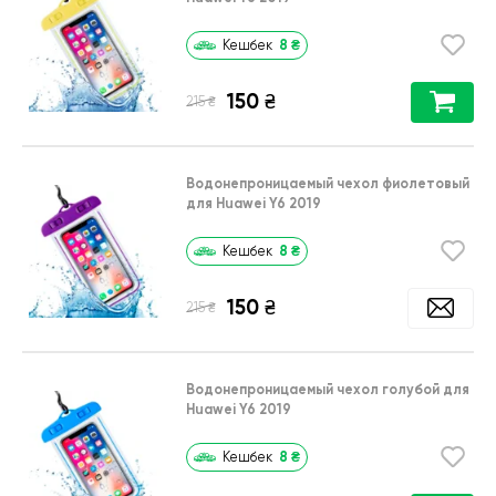
8
₴
Кешбек
150
₴
₴
215
Водонепроницаемый чехол фиолетовый
для Huawei Y6 2019
8
₴
Кешбек
150
₴
₴
215
Водонепроницаемый чехол голубой для
Huawei Y6 2019
8
₴
Кешбек