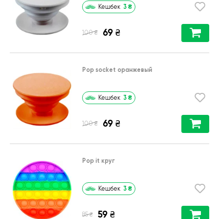
3
₴
Кешбек
69
₴
₴
100
Pop socket оранжевый
3
₴
Кешбек
69
₴
₴
100
Pop it круг
3
₴
Кешбек
59
₴
₴
85