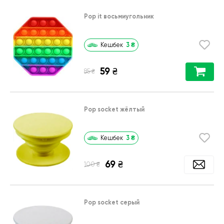
Pop it восьмиугольник
3
₴
Кешбек
59
₴
₴
85
Pop socket жёлтый
3
₴
Кешбек
69
₴
₴
100
Pop socket серый