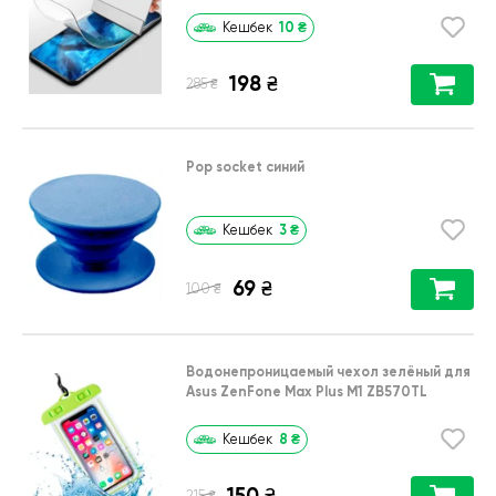
10
₴
Кешбек
198
₴
₴
285
Pop socket синий
3
₴
Кешбек
69
₴
₴
100
Водонепроницаемый чехол зелёный для
Asus ZenFone Max Plus M1 ZB570TL
8
₴
Кешбек
150
₴