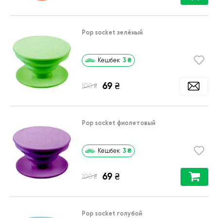
Pop socket зелёный
3
₴
Кешбек
69
₴
₴
100
Pop socket фиолетовый
3
₴
Кешбек
69
₴
₴
100
Pop socket голубой