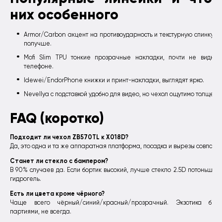
них особенного
Armor/Carbon акцент на противоударность и текстурную спинку, х
получше.
Mofi Slim TPU тонкие прозрачные накладки, почти не видно 
телефоне.
Idewei/EndorPhone книжки и принт-накладки, выглядят ярко.
Nevellya с подставкой удобно для видео, но чехол ощутимо толще.
FAQ (коротко)
Подходит ли чехол ZB570TL к X018D?
Да, это одна и та же аппаратная платформа, посадка и вырезы совпада
Станет ли стекло с бампером?
В 90% случаев да. Если бортик высокий, лучше стекло 2.5D потоньше 
гидрогель.
Есть ли цвета кроме чёрного?
Чаще всего чёрный/синий/красный/прозрачный. Экзотика быва
партиями, не всегда.