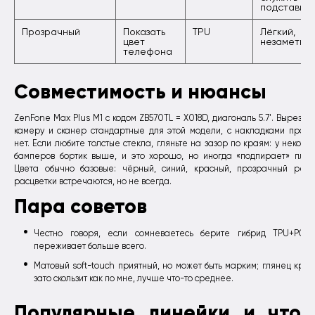
подставко
Прозрачный
Показать
TPU
Лёгкий,
цвет
незаметны
телефона
Совместимость и нюансы
ZenFone Max Plus M1 с кодом ZB570TL = X018D, диагональ 5.7'. Вырезы 
камеру и сканер стандартные для этой модели, с накладками проб
нет. Если любите толстые стекла, гляньте на зазор по краям: у некото
бамперов бортик выше, и это хорошо, но иногда «подпирает» плен
Цвета обычно базовые: чёрный, синий, красный, прозрачный редк
расцветки встречаются, но не всегда.
Пара советов
Честно говоря, если сомневаетесь берите гибрид TPU+PC, 
переживает больше всего.
Матовый soft-touch приятный, но может быть марким; глянец крас
зато скользит как по мне, лучше что-то среднее.
Популярные линейки и что 