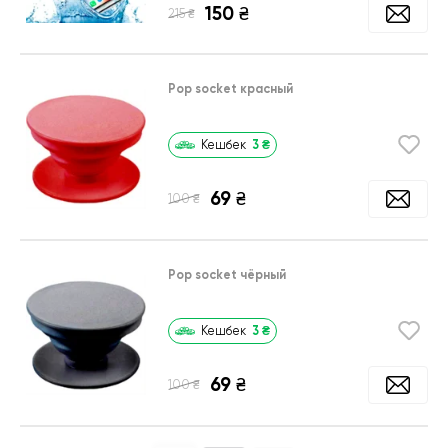
150
₴
₴
215
Pop socket красный
3
₴
Кешбек
69
₴
₴
100
Pop socket чёрный
3
₴
Кешбек
69
₴
₴
100