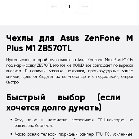
1
Чехлы для Asus ZenFone Ma
Plus M1 ZB570TL
Нужен чехол, который точно сядет на Asus ZenFone Max Plus M1? Бер
под маркировку ZB570TL это тот же X018D, всё совпадает по вырезам и
кнопкам. В наличии базовые накладки, противоударные бамперы
книжки; цены от бюджетных до «потолще и с подставкой», отправл
быстро.
Быстрый выбор (если н
хочется долго думать)
Хочу тонко и незаметно прозрачная TPU-накладка, каме
защищена бортиком.
Часто роняю телефон гибридный бампер TPU+PC, усиленные уг