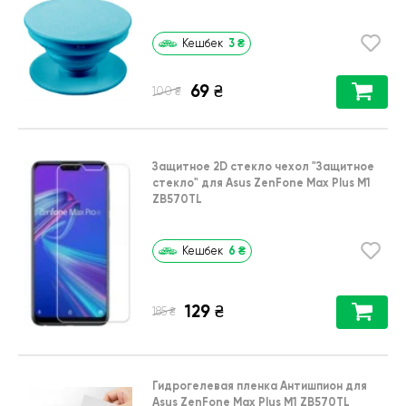
3
₴
Кешбек
69
₴
₴
100
Защитное 2D стекло чехол
"Защитное
стекло"
для
Asus ZenFone Max Plus M1
ZB570TL
6
₴
Кешбек
129
₴
₴
185
Гидрогелевая пленка Антишпион для
Asus ZenFone Max Plus M1 ZB570TL