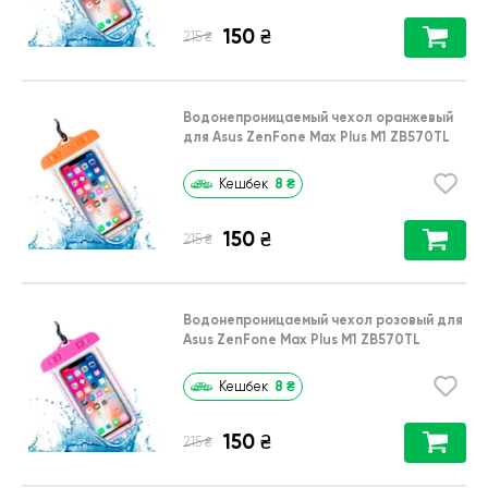
150
₴
₴
215
Водонепроницаемый чехол оранжевый
для Asus ZenFone Max Plus M1 ZB570TL
8
₴
Кешбек
150
₴
₴
215
Водонепроницаемый чехол розовый для
Asus ZenFone Max Plus M1 ZB570TL
8
₴
Кешбек
150
₴
₴
215