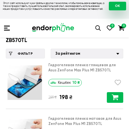
Этот сайт использует куки-файлы и другие технологии, чтобы помочь вам в навигации, а
OK
также предоставить лучший пользовательский опыт, анализировать использование
наших продуктов и услуг, повысить качество рекламных и маркетинговых активностей.
Купить чехол 💙💛
💙 Чехлы на Asus
💛 Чехол для Asus Zen
Чехол для Asus ZenFone Max Plus M1
ZB570TL
За рейтингом
ФИЛЬТР
Гидрогелевая пленка глянцевая для
Asus ZenFone Max Plus M1 ZB570TL
10
₴
Кешбек
198
₴
₴
285
Гидрогелевая пленка матовая для Asus
ZenFone Max Plus M1 ZB570TL