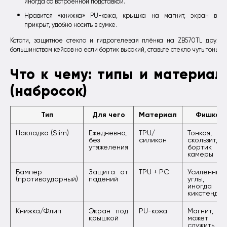
иногда со встроенной подставкой.
Нравится «книжка» PU-кожа, крышка на магнит, экран всег
прикрыт, удобно носить в сумке.
Кстати, защитное стекло и гидрогелевая плёнка на ZB570TL дружа
большинством кейсов но если бортик высокий, ставьте стекло чуть тоньше
Что к чему: типы и материал
(набросок)
Тип
Для чего
Материал
Фишка
Накладка (Slim)
Ежедневно,
TPU/
Тонкая, н
без
силикон
скользит,
утяжеления
бортик
камеры
Бампер
Защита от
TPU + PC
Усиленные
(противоударный)
падений
углы,
иногда
кикстенд
Книжка/Флип
Экран под
PU-кожа
Магнит,
крышкой
может
служить