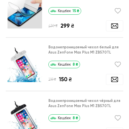
15
₴
Кешбек
299
₴
₴
430
Водонепроницаемый чехол белый для
Asus ZenFone Max Plus M1 ZB570TL
8
₴
Кешбек
150
₴
₴
215
Водонепроницаемый чехол чёрный для
Asus ZenFone Max Plus M1 ZB570TL
8
₴
Кешбек