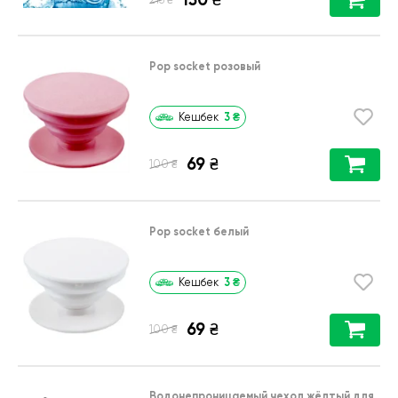
₴
215
Pop socket розовый
3
₴
Кешбек
69
₴
₴
100
Pop socket белый
3
₴
Кешбек
69
₴
₴
100
Водонепроницаемый чехол жёлтый для