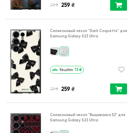
259
₴
₴
375
Силиконовый чехол
"Dark Coquette"
для
Samsung Galaxy S23 Ultra
13
₴
Кешбек
259
₴
₴
375
Силиконовый чехол
"Вышиванка 52"
для
Samsung Galaxy S23 Ultra