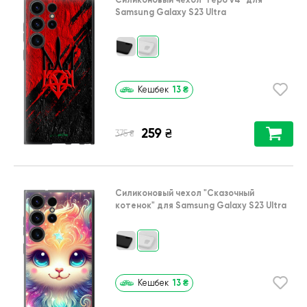
Samsung Galaxy S23 Ultra
13
₴
Кешбек
259
₴
₴
375
Силиконовый чехол
"Сказочный
котенок"
для
Samsung Galaxy S23 Ultra
13
₴
Кешбек