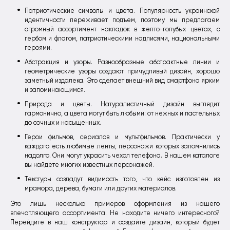
Патриотические символы и цвета. Популярность украинской
идентичности переживает подъем, поэтому мы предлагаем
огромный ассортимент накладок в желто-голубых цветах, с
гербом и флагом, патриотическими надписями, национальными
героями.
Абстракция и узоры. Разнообразные абстрактные линии и
геометрические узоры создают причудливый дизайн, хорошо
заметный издалека. Это сделает внешний вид смартфона ярким
и запоминающимся.
Природа и цветы. Натуралистичный дизайн выглядит
гармонично, а цвета могут быть любыми: от нежных и пастельных
до сочных и насыщенных.
Герои фильмов, сериалов и мультфильмов. Практически у
каждого есть любимые ленты, персонажи которых запомнились
надолго. Они могут украсить чехол телефона. В нашем каталоге
вы найдете многих известных персонажей.
Текстуры создадут видимость того, что кейс изготовлен из
мрамора, дерева, бумаги или других материалов.
Это лишь несколько примеров оформления из нашего
впечатляющего ассортимента. Не находите ничего интересного?
Перейдите в наш конструктор и создайте дизайн, который будет