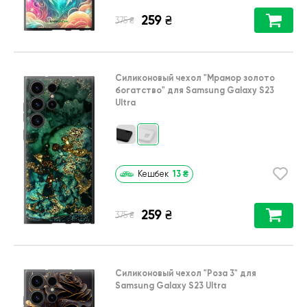
259
₴
₴
375
Силиконовый чехол
"Мрамор золото
богатство"
для
Samsung Galaxy S23
Ultra
13
₴
Кешбек
259
₴
₴
375
Силиконовый чехол
"Роза 3"
для
Samsung Galaxy S23 Ultra