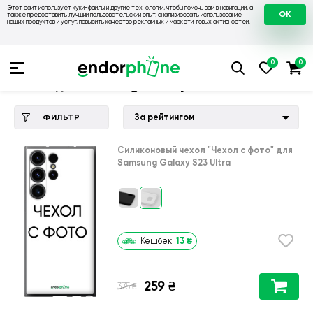
Этот сайт использует куки-файлы и другие технологии, чтобы помочь вам в навигации, а
OK
также предоставить лучший пользовательский опыт, анализировать использование
наших продуктов и услуг, повысить качество рекламных и маркетинговых активностей.
Купить чехол 💙💛
💙 Чехлы на Samsung
💛 Чехол для Sams
Чехол для Samsung Galaxy S23 Ultra
За рейтингом
ФИЛЬТР
Силиконовый чехол
"Чехол с фото"
для
Samsung Galaxy S23 Ultra
13
₴
Кешбек
259
₴
₴
375