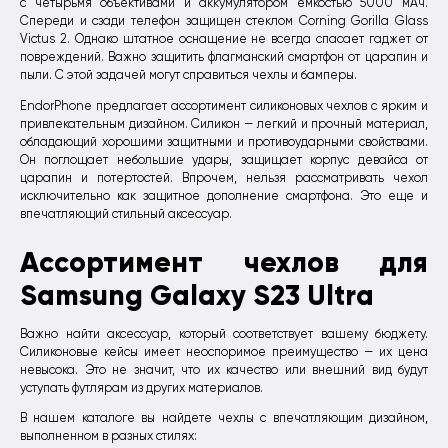
с четырьмя объективами и аккумулятором емкостью 5000 мАч.
Спереди и сзади телефон защищен стеклом Corning Gorilla Glass
Victus 2. Однако штатное оснащение не всегда спасает гаджет от
повреждений. Важно защитить флагманский смартфон от царапин и
пыли. С этой задачей могут справиться чехлы и бамперы.
EndorPhone предлагает ассортимент силиконовых чехлов с ярким и
привлекательным дизайном. Силикон — легкий и прочный материал,
обладающий хорошими защитными и противоударными свойствами.
Он поглощает небольшие удары, защищает корпус девайса от
царапин и потертостей. Впрочем, нельзя рассматривать чехол
исключительно как защитное дополнение смартфона. Это еще и
впечатляющий стильный аксессуар.
Ассортимент чехлов для
Samsung Galaxy S23 Ultra
Важно найти аксессуар, который соответствует вашему бюджету.
Силиконовые кейсы имеет неоспоримое преимущество — их цена
невысока. Это не значит, что их качество или внешний вид будут
уступать футлярам из других материалов.
В нашем каталоге вы найдете чехлы с впечатляющим дизайном,
выполненном в разных стилях: