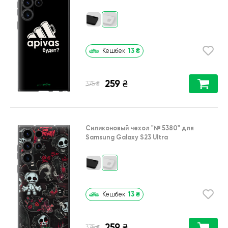
13
₴
Кешбек
259
₴
₴
375
Силиконовый чехол
"№ 5380"
для
Samsung Galaxy S23 Ultra
13
₴
Кешбек
259
₴
₴
375