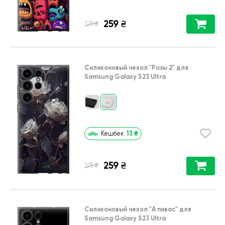
259
₴
₴
375
Силиконовый чехол
"Розы 2"
для
Samsung Galaxy S23 Ultra
13
₴
Кешбек
259
₴
₴
375
Силиконовый чехол
"А пивас"
для
Samsung Galaxy S23 Ultra