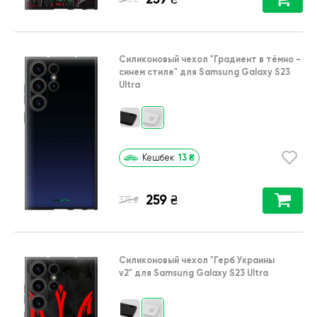
Силиконовый чехол
"Градиент в тёмно -
синем стиле"
для
Samsung Galaxy S23
Ultra
13
₴
Кешбек
259
₴
₴
375
Силиконовый чехол
"Герб Украины
v2"
для
Samsung Galaxy S23 Ultra