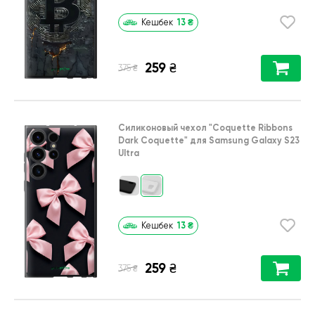
13
₴
Кешбек
259
₴
₴
375
Силиконовый чехол
"Coquette Ribbons
Dark Coquette"
для
Samsung Galaxy S23
Ultra
13
₴
Кешбек
259
₴
₴
375