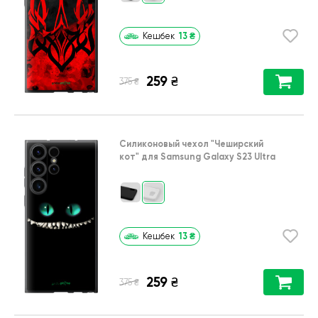
13
₴
Кешбек
259
₴
₴
375
Силиконовый чехол
"Чеширский
кот"
для
Samsung Galaxy S23 Ultra
13
₴
Кешбек
259
₴
₴
375