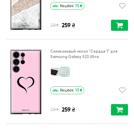
13
₴
Кешбек
259
₴
₴
375
Силиконовый чехол
"Сердце 1"
для
Samsung Galaxy S23 Ultra
13
₴
Кешбек
259
₴
₴
375