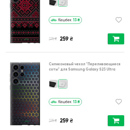
13
₴
Кешбек
259
₴
₴
375
Силиконовый чехол
"Переливающиеся
соты"
для
Samsung Galaxy S23 Ultra
13
₴
Кешбек
259
₴
₴
375