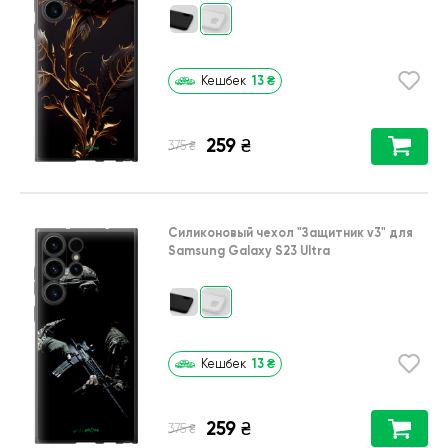
13
₴
Кешбек
259
₴
₴
375
Силиконовый чехол
"Защитник v3"
для
Samsung Galaxy S23 Ultra
13
₴
Кешбек
259
₴
₴
375