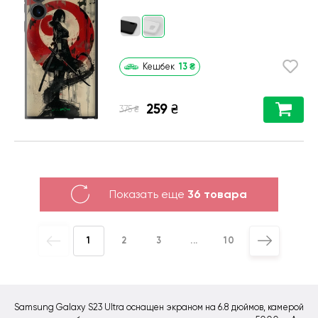
13
₴
Кешбек
259
₴
₴
375
Показать еще
36 товара
1
2
3
...
10
Samsung Galaxy S23 Ultra оснащен экраном на 6.8 дюймов, камерой