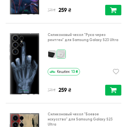
259
₴
₴
375
Силиконовый чехол
"Рука через
рентген"
для
Samsung Galaxy S23 Ultra
13
₴
Кешбек
259
₴
₴
375
Силиконовый чехол
"Боевое
искусство"
для
Samsung Galaxy S23
Ultra