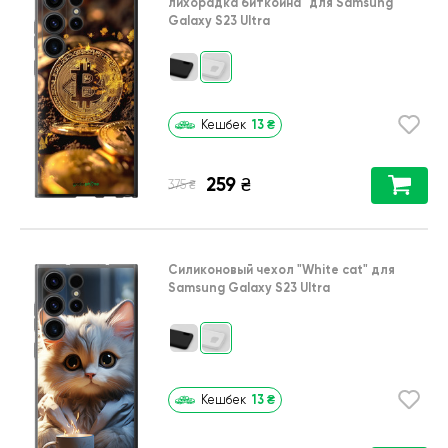
лихорадка биткойна"
для
Samsung
Galaxy S23 Ultra
13
₴
Кешбек
259
₴
₴
375
Силиконовый чехол
"White cat"
для
Samsung Galaxy S23 Ultra
13
₴
Кешбек