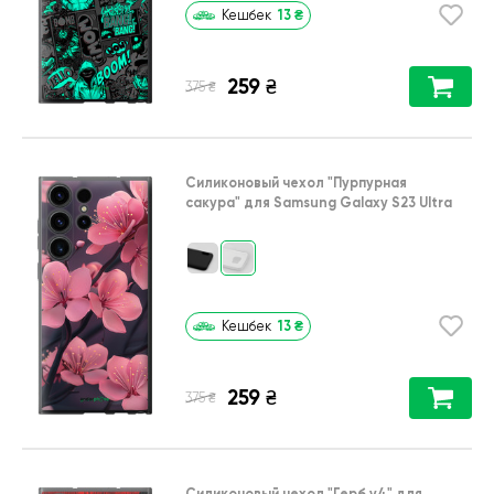
13
₴
Кешбек
259
₴
₴
375
Силиконовый чехол
"Пурпурная
сакура"
для
Samsung Galaxy S23 Ultra
13
₴
Кешбек
259
₴
₴
375
Силиконовый чехол
"Герб v4"
для