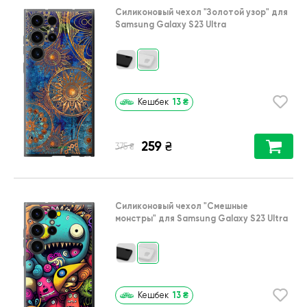
Силиконовый чехол
"Золотой узор"
для
Samsung Galaxy S23 Ultra
13
₴
Кешбек
259
₴
₴
375
Силиконовый чехол
"Cмешные
монстры"
для
Samsung Galaxy S23 Ultra
13
₴
Кешбек