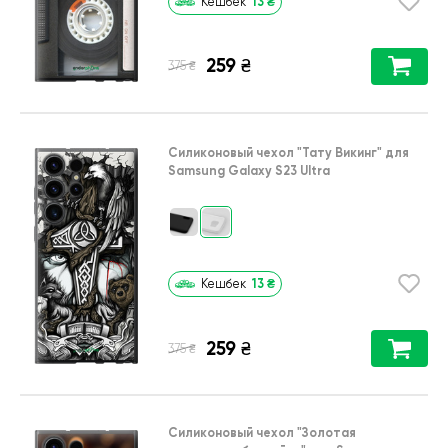
13
₴
Кешбек
259
₴
₴
375
Силиконовый чехол
"Тату Викинг"
для
Samsung Galaxy S23 Ultra
13
₴
Кешбек
259
₴
₴
375
Силиконовый чехол
"Золотая