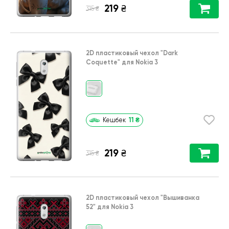
219
₴
₴
315
2D пластиковый чехол
"Dark
Coquette"
для
Nokia 3
11
₴
Кешбек
219
₴
₴
315
2D пластиковый чехол
"Вышиванка
52"
для
Nokia 3