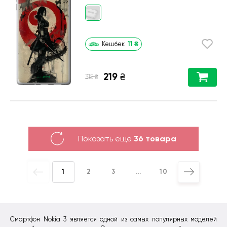
11
₴
Кешбек
219
₴
₴
315
Показать еще
36 товара
1
2
3
...
10
Смартфон Nokia 3 является одной из самых популярных моделей