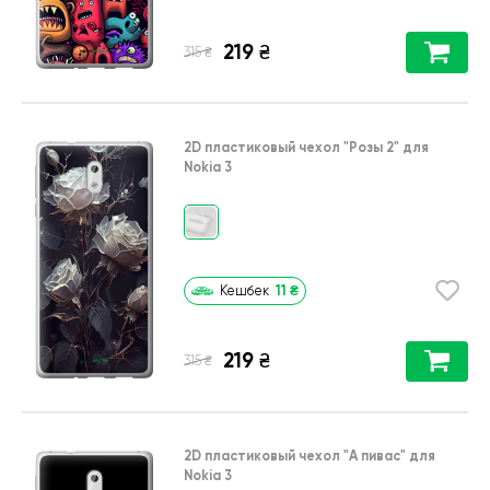
219
₴
₴
315
2D пластиковый чехол
"Розы 2"
для
Nokia 3
11
₴
Кешбек
219
₴
₴
315
2D пластиковый чехол
"А пивас"
для
Nokia 3