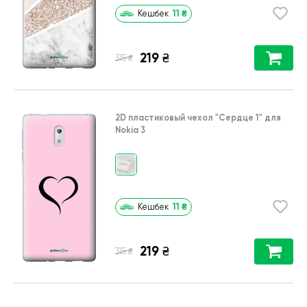
11
₴
Кешбек
219
₴
₴
315
2D пластиковый чехол
"Сердце 1"
для
Nokia 3
11
₴
Кешбек
219
₴
₴
315