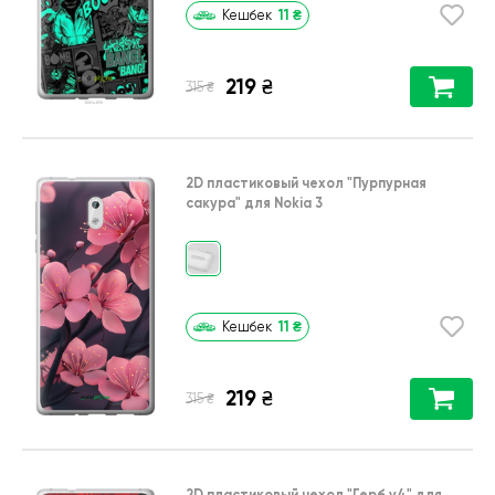
11
₴
Кешбек
219
₴
₴
315
2D пластиковый чехол
"Пурпурная
сакура"
для
Nokia 3
11
₴
Кешбек
219
₴
₴
315
2D пластиковый чехол
"Герб v4"
для