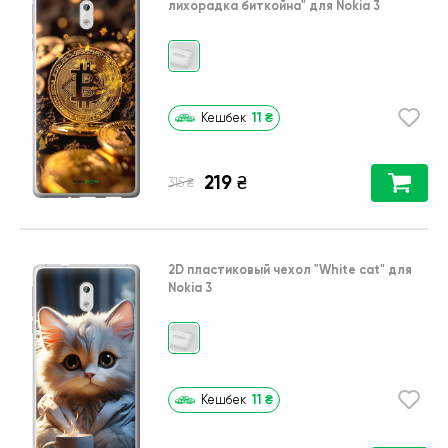
лихорадка биткойна"
для
Nokia 3
11
₴
Кешбек
219
₴
₴
315
2D пластиковый чехол
"White cat"
для
Nokia 3
11
₴
Кешбек