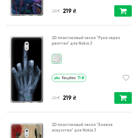
219
₴
₴
315
2D пластиковый чехол
"Рука через
рентген"
для
Nokia 3
11
₴
Кешбек
219
₴
₴
315
2D пластиковый чехол
"Боевое
искусство"
для
Nokia 3