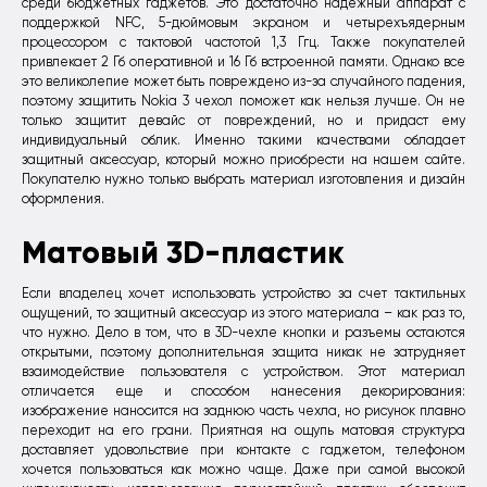
среди бюджетных гаджетов. Это достаточно надежный аппарат с
поддержкой NFC, 5-дюймовым экраном и четырехъядерным
процессором с тактовой частотой 1,3 Ггц. Также покупателей
привлекает 2 Гб оперативной и 16 Гб встроенной памяти. Однако все
это великолепие может быть повреждено из-за случайного падения,
поэтому защитить Nokia 3 чехол поможет как нельзя лучше. Он не
только защитит девайс от повреждений, но и придаст ему
индивидуальный облик. Именно такими качествами обладает
защитный аксессуар, который можно приобрести на нашем сайте.
Покупателю нужно только выбрать материал изготовления и дизайн
оформления.
Матовый 3D-пластик
Если владелец хочет использовать устройство за счет тактильных
ощущений, то защитный аксессуар из этого материала – как раз то,
что нужно. Дело в том, что в 3D-чехле кнопки и разъемы остаются
открытыми, поэтому дополнительная защита никак не затрудняет
взаимодействие пользователя с устройством. Этот материал
отличается еще и способом нанесения декорирования:
изображение наносится на заднюю часть чехла, но рисунок плавно
переходит на его грани. Приятная на ощупь матовая структура
доставляет удовольствие при контакте с гаджетом, телефоном
хочется пользоваться как можно чаще. Даже при самой высокой