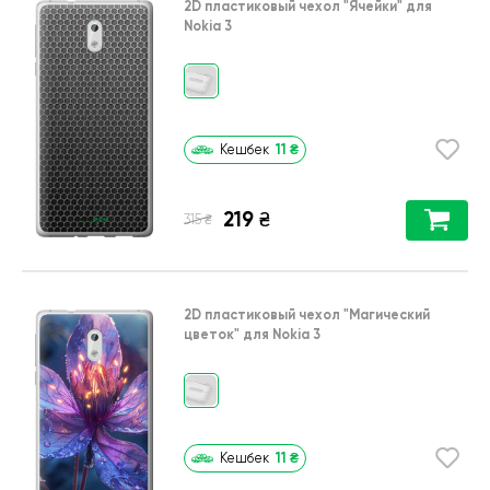
2D пластиковый чехол
"Ячейки"
для
Nokia 3
11
₴
Кешбек
219
₴
₴
315
2D пластиковый чехол
"Магический
цветок"
для
Nokia 3
11
₴
Кешбек