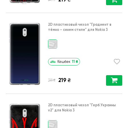
2D пластиковый чехол
"Градиент в
тёмно - синем стиле"
для
Nokia 3
11
₴
Кешбек
219
₴
₴
315
2D пластиковый чехол
"Герб Украины
v2"
для
Nokia 3