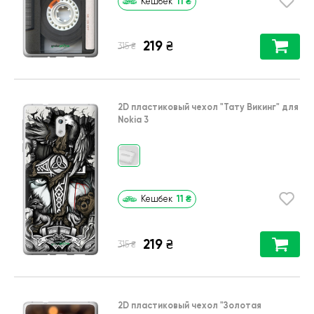
11
₴
Кешбек
219
₴
₴
315
2D пластиковый чехол
"Тату Викинг"
для
Nokia 3
11
₴
Кешбек
219
₴
₴
315
2D пластиковый чехол
"Золотая