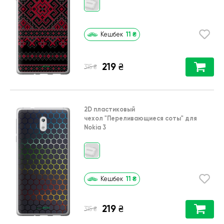
11
₴
Кешбек
219
₴
₴
315
2D пластиковый
чехол
"Переливающиеся соты"
для
Nokia 3
11
₴
Кешбек
219
₴
₴
315