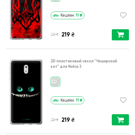
11
₴
Кешбек
219
₴
₴
315
2D пластиковый чехол
"Чеширский
кот"
для
Nokia 3
11
₴
Кешбек
219
₴
₴
315