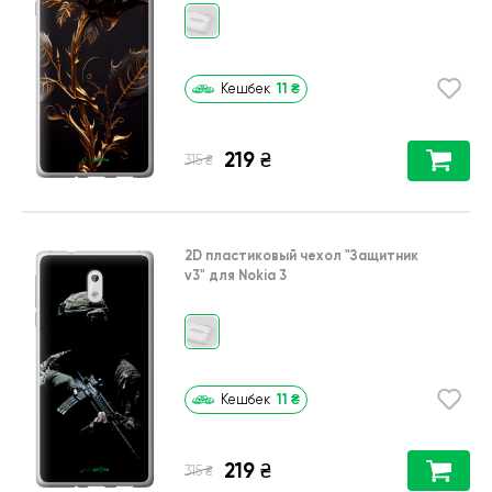
11
₴
Кешбек
219
₴
₴
315
2D пластиковый чехол
"Защитник
v3"
для
Nokia 3
11
₴
Кешбек
219
₴
₴
315