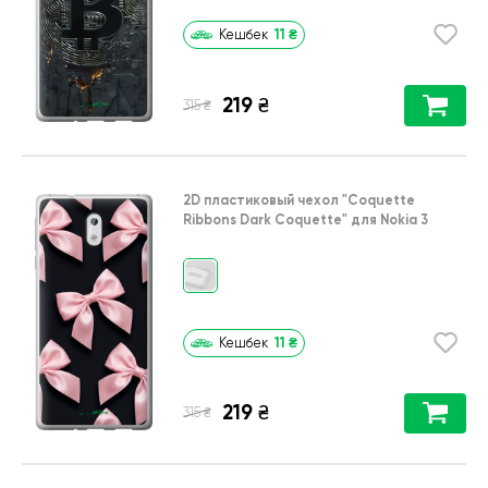
11
₴
Кешбек
219
₴
₴
315
2D пластиковый чехол
"Coquette
Ribbons Dark Coquette"
для
Nokia 3
11
₴
Кешбек
219
₴
₴
315