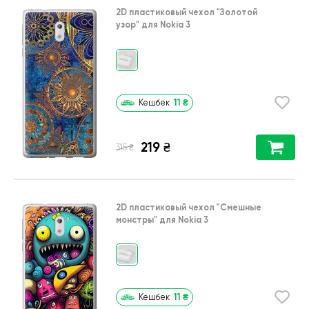
2D пластиковый чехол
"Золотой
узор"
для
Nokia 3
11
₴
Кешбек
219
₴
₴
315
2D пластиковый чехол
"Cмешные
монстры"
для
Nokia 3
11
₴
Кешбек