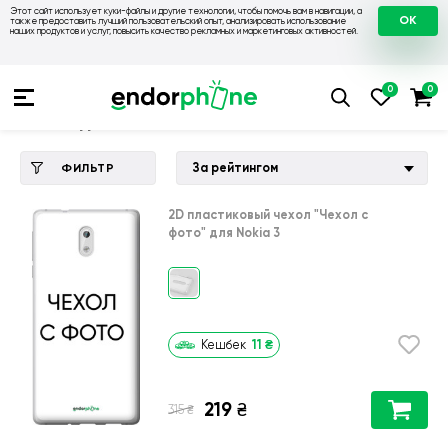
Этот сайт использует куки-файлы и другие технологии, чтобы помочь вам в навигации, а
OK
также предоставить лучший пользовательский опыт, анализировать использование
наших продуктов и услуг, повысить качество рекламных и маркетинговых активностей.
Купить чехол 💙💛
💙 Чехлы на Nokia
💛 Чехол для Nokia 3
Чехол для Nokia 3
За рейтингом
ФИЛЬТР
2D пластиковый чехол
"Чехол с
фото"
для
Nokia 3
11
₴
Кешбек
219
₴
₴
315