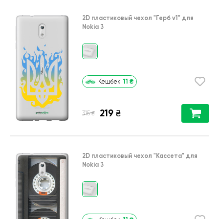
2D пластиковый чехол
"Герб v1"
для
Nokia 3
11
₴
Кешбек
219
₴
₴
315
2D пластиковый чехол
"Кассета"
для
Nokia 3