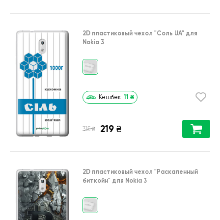
2D пластиковый чехол
"Соль UA"
для
Nokia 3
11
₴
Кешбек
219
₴
₴
315
2D пластиковый чехол
"Раскаленный
биткойн"
для
Nokia 3