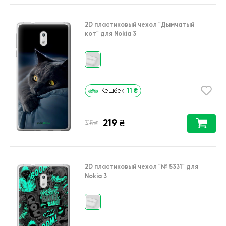
2D пластиковый чехол
"Дымчатый
кот"
для
Nokia 3
11
₴
Кешбек
219
₴
₴
315
2D пластиковый чехол
"№ 5331"
для
Nokia 3