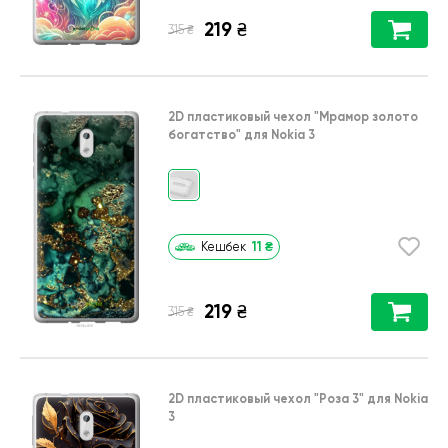
219
₴
₴
315
2D пластиковый чехол
"Мрамор золото
богатство"
для
Nokia 3
11
₴
Кешбек
219
₴
₴
315
2D пластиковый чехол
"Роза 3"
для
Nokia
3