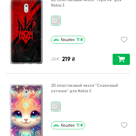
Nokia 3
11
₴
Кешбек
219
₴
₴
315
2D пластиковый чехол
"Сказочный
котенок"
для
Nokia 3
11
₴
Кешбек