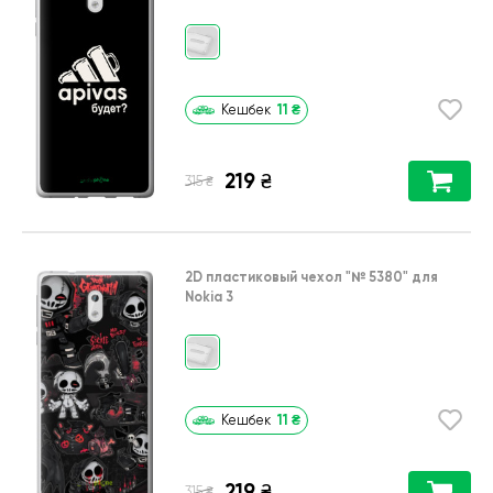
11
₴
Кешбек
219
₴
₴
315
2D пластиковый чехол
"№ 5380"
для
Nokia 3
11
₴
Кешбек
219
₴
₴
315