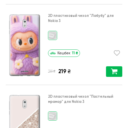
2D пластиковый чехол
"Лабубу"
для
Nokia 3
11
₴
Кешбек
219
₴
₴
315
2D пластиковый чехол
"Пастельный
мрамор"
для
Nokia 3