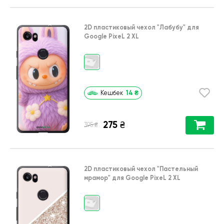
2D пластиковый чехол
"Лабубу"
для
Google PixeL 2 XL
14
₴
Кешбек
275
₴
₴
395
2D пластиковый чехол
"Пастельный
мрамор"
для
Google PixeL 2 XL