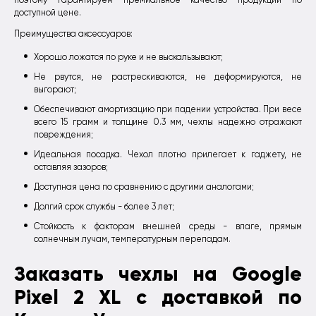
поэтому гарантируем премиальное качество продукции по
доступной цене.
Преимущества аксессуаров:
Хорошо ложатся по руке и не выскальзывают;
Не рвутся, не растрескиваются, не деформируются, не
выгорают;
Обеспечивают амортизацию при падении устройства. При весе
всего 15 грамм и толщине 0.3 мм, чехлы надежно отражают
повреждения;
Идеальная посадка. Чехол плотно прилегает к гаджету, не
оставляя зазоров;
Доступная цена по сравнению с другими аналогами;
Долгий срок службы - более 3 лет;
Стойкость к факторам внешней среды - влаге, прямым
солнечным лучам, температурным перепадам.
Заказать чехлы на Google
Pixel 2 XL с доставкой по