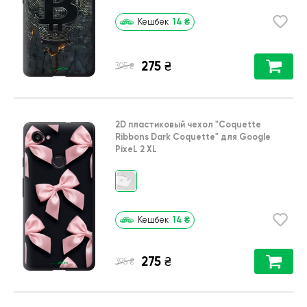
14
₴
Кешбек
275
₴
₴
395
2D пластиковый чехол
"Coquette
Ribbons Dark Coquette"
для
Google
PixeL 2 XL
14
₴
Кешбек
275
₴
₴
395