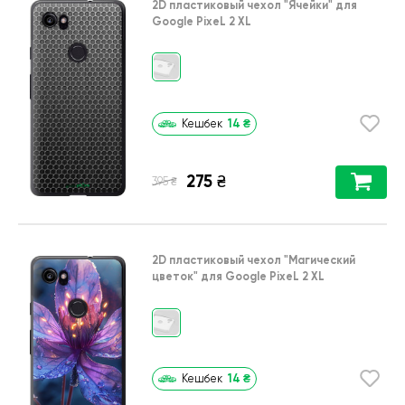
2D пластиковый чехол
"Ячейки"
для
Google PixeL 2 XL
14
₴
Кешбек
275
₴
₴
395
2D пластиковый чехол
"Магический
цветок"
для
Google PixeL 2 XL
14
₴
Кешбек