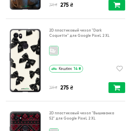
275
₴
₴
395
2D пластиковый чехол
"Dark
Coquette"
для
Google PixeL 2 XL
14
₴
Кешбек
275
₴
₴
395
2D пластиковый чехол
"Вышиванка
52"
для
Google PixeL 2 XL