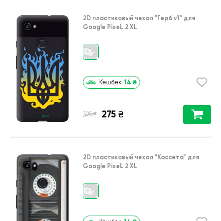
2D пластиковый чехол
"Герб v1"
для
Google PixeL 2 XL
14
₴
Кешбек
275
₴
₴
395
2D пластиковый чехол
"Кассета"
для
Google PixeL 2 XL