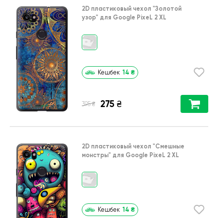
2D пластиковый чехол
"Золотой
узор"
для
Google PixeL 2 XL
14
₴
Кешбек
275
₴
₴
395
2D пластиковый чехол
"Cмешные
монстры"
для
Google PixeL 2 XL
14
₴
Кешбек