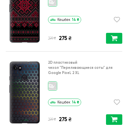
14
₴
Кешбек
275
₴
₴
395
2D пластиковый
чехол
"Переливающиеся соты"
для
Google PixeL 2 XL
14
₴
Кешбек
275
₴
₴
395