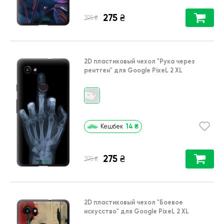
275
₴
₴
395
2D пластиковый чехол
"Рука через
рентген"
для
Google PixeL 2 XL
14
₴
Кешбек
275
₴
₴
395
2D пластиковый чехол
"Боевое
искусство"
для
Google PixeL 2 XL