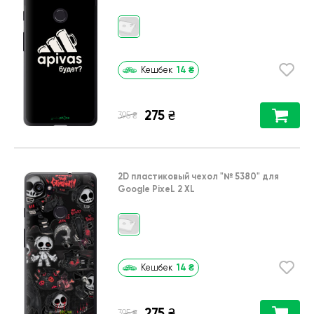
14
₴
Кешбек
275
₴
₴
395
2D пластиковый чехол
"№ 5380"
для
Google PixeL 2 XL
14
₴
Кешбек
275
₴
₴
395