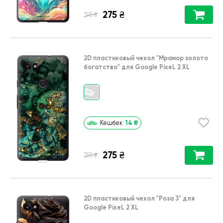
275
₴
₴
395
2D пластиковый чехол
"Мрамор золото
богатство"
для
Google PixeL 2 XL
14
₴
Кешбек
275
₴
₴
395
2D пластиковый чехол
"Роза 3"
для
Google PixeL 2 XL