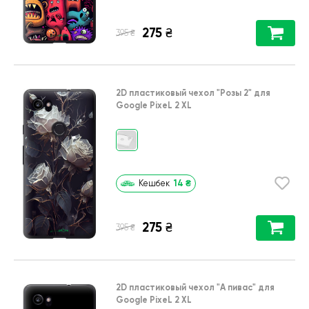
275
₴
₴
395
2D пластиковый чехол
"Розы 2"
для
Google PixeL 2 XL
14
₴
Кешбек
275
₴
₴
395
2D пластиковый чехол
"А пивас"
для
Google PixeL 2 XL