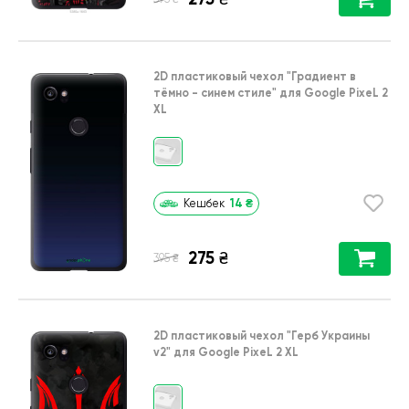
2D пластиковый чехол
"Градиент в
тёмно - синем стиле"
для
Google PixeL 2
XL
14
₴
Кешбек
275
₴
₴
395
2D пластиковый чехол
"Герб Украины
v2"
для
Google PixeL 2 XL