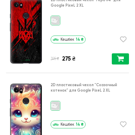
Google PixeL 2 XL
14
₴
Кешбек
275
₴
₴
395
2D пластиковый чехол
"Сказочный
котенок"
для
Google PixeL 2 XL
14
₴
Кешбек