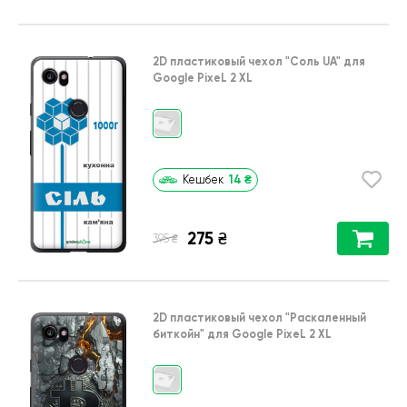
2D пластиковый чехол
"Соль UA"
для
Google PixeL 2 XL
14
₴
Кешбек
275
₴
₴
395
2D пластиковый чехол
"Раскаленный
биткойн"
для
Google PixeL 2 XL