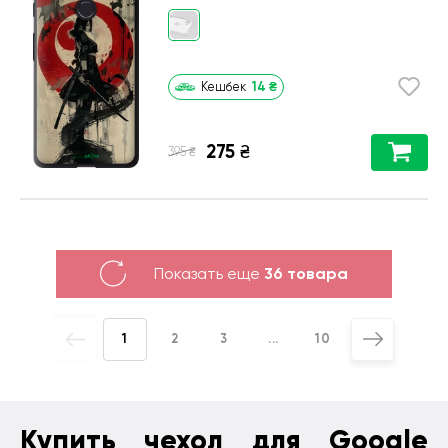
14
₴
Кешбек
275
₴
₴
395
Показать еще
36 товара
1
2
3
...
10
Купить чехол для Google