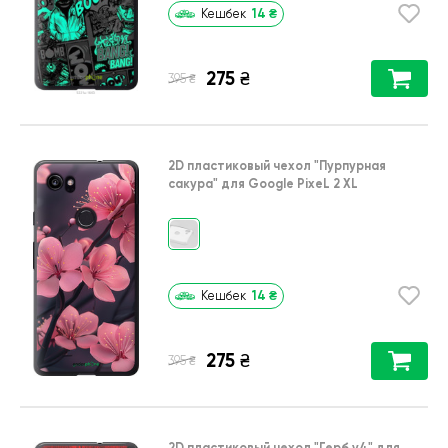
14
₴
Кешбек
275
₴
₴
395
2D пластиковый чехол
"Пурпурная
сакура"
для
Google PixeL 2 XL
14
₴
Кешбек
275
₴
₴
395
2D пластиковый чехол
"Герб v4"
для