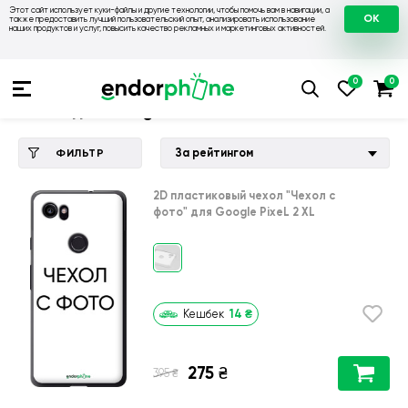
Этот сайт использует куки-файлы и другие технологии, чтобы помочь вам в навигации, а
OK
также предоставить лучший пользовательский опыт, анализировать использование
наших продуктов и услуг, повысить качество рекламных и маркетинговых активностей.
Купить чехол 💙💛
💙 Чехлы на Google
💛 Чехол для Google 
Чехол для Google PixeL 2 XL
За рейтингом
ФИЛЬТР
2D пластиковый чехол
"Чехол с
фото"
для
Google PixeL 2 XL
14
₴
Кешбек
275
₴
₴
395