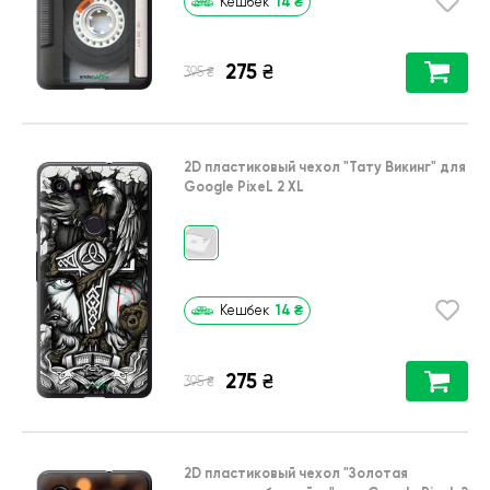
14
₴
Кешбек
275
₴
₴
395
2D пластиковый чехол
"Тату Викинг"
для
Google PixeL 2 XL
14
₴
Кешбек
275
₴
₴
395
2D пластиковый чехол
"Золотая