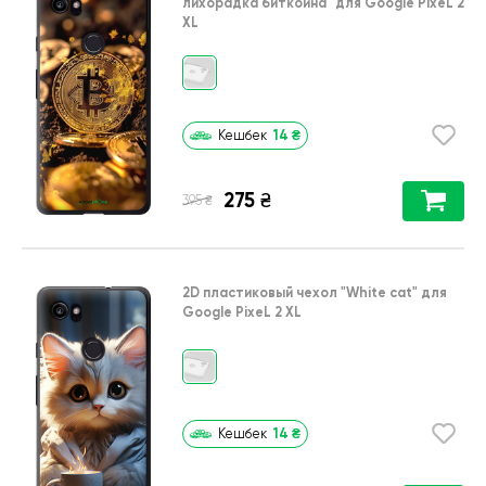
лихорадка биткойна"
для
Google PixeL 2
XL
14
₴
Кешбек
275
₴
₴
395
2D пластиковый чехол
"White cat"
для
Google PixeL 2 XL
14
₴
Кешбек