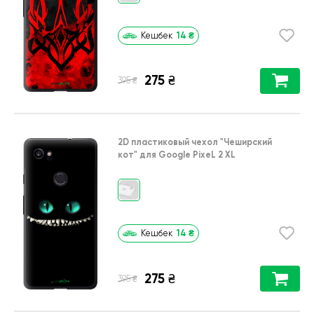
14
₴
Кешбек
275
₴
₴
395
2D пластиковый чехол
"Чеширский
кот"
для
Google PixeL 2 XL
14
₴
Кешбек
275
₴
₴
395