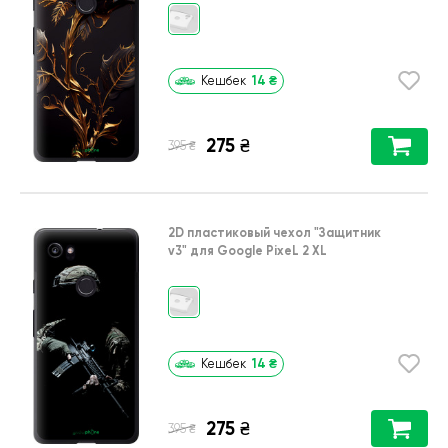
14
₴
Кешбек
275
₴
₴
395
2D пластиковый чехол
"Защитник
v3"
для
Google PixeL 2 XL
14
₴
Кешбек
275
₴
₴
395