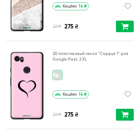
14
₴
Кешбек
275
₴
₴
395
2D пластиковый чехол
"Сердце 1"
для
Google PixeL 2 XL
14
₴
Кешбек
275
₴
₴
395