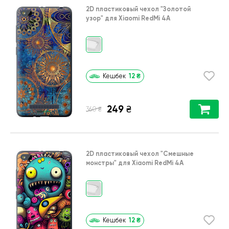
2D пластиковый чехол
"Золотой
узор"
для
Xiaomi RedMi 4A
12
₴
Кешбек
249
₴
₴
360
2D пластиковый чехол
"Cмешные
монстры"
для
Xiaomi RedMi 4A
12
₴
Кешбек