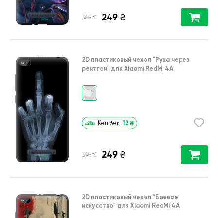
249
₴
₴
360
2D пластиковый чехол
"Рука через
рентген"
для
Xiaomi RedMi 4A
12
₴
Кешбек
249
₴
₴
360
2D пластиковый чехол
"Боевое
искусство"
для
Xiaomi RedMi 4A