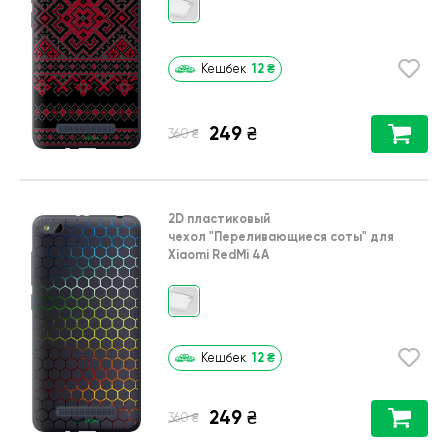
12
₴
Кешбек
249
₴
₴
360
2D пластиковый
чехол
"Переливающиеся соты"
для
Xiaomi RedMi 4A
12
₴
Кешбек
249
₴
₴
360