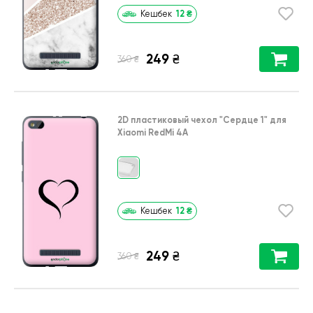
12
₴
Кешбек
249
₴
₴
360
2D пластиковый чехол
"Сердце 1"
для
Xiaomi RedMi 4A
12
₴
Кешбек
249
₴
₴
360