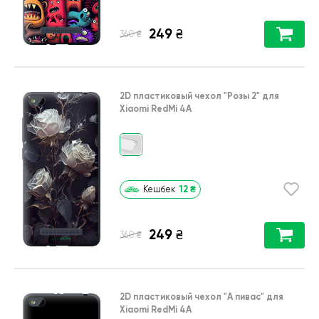
249
₴
₴
360
2D пластиковый чехол
"Розы 2"
для
Xiaomi RedMi 4A
12
₴
Кешбек
249
₴
₴
360
2D пластиковый чехол
"А пивас"
для
Xiaomi RedMi 4A