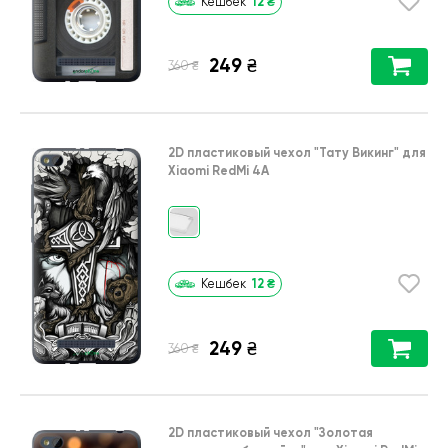
12
₴
Кешбек
249
₴
₴
360
2D пластиковый чехол
"Тату Викинг"
для
Xiaomi RedMi 4A
12
₴
Кешбек
249
₴
₴
360
2D пластиковый чехол
"Золотая