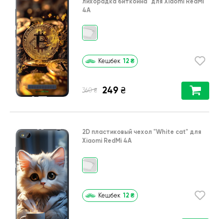
лихорадка биткойна"
для
Xiaomi RedMi
4A
12
₴
Кешбек
249
₴
₴
360
2D пластиковый чехол
"White cat"
для
Xiaomi RedMi 4A
12
₴
Кешбек