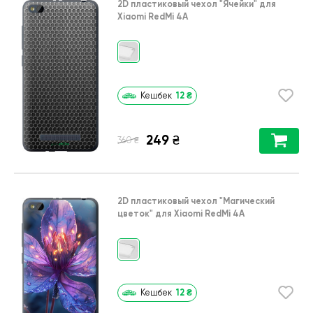
2D пластиковый чехол
"Ячейки"
для
Xiaomi RedMi 4A
12
₴
Кешбек
249
₴
₴
360
2D пластиковый чехол
"Магический
цветок"
для
Xiaomi RedMi 4A
12
₴
Кешбек