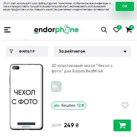
Этот сайт использует куки-файлы и другие технологии, чтобы помочь вам в навигации, а
OK
также предоставить лучший пользовательский опыт, анализировать использование
наших продуктов и услуг, повысить качество рекламных и маркетинговых активностей.
Купить чехол 💙💛
💙 Чехлы на Xiaomi
💛 Чехол для Xiaomi 
Чехол для Xiaomi RedMi 4A
За рейтингом
ФИЛЬТР
2D пластиковый чехол
"Чехол с
фото"
для
Xiaomi RedMi 4A
12
₴
Кешбек
249
₴
₴
360