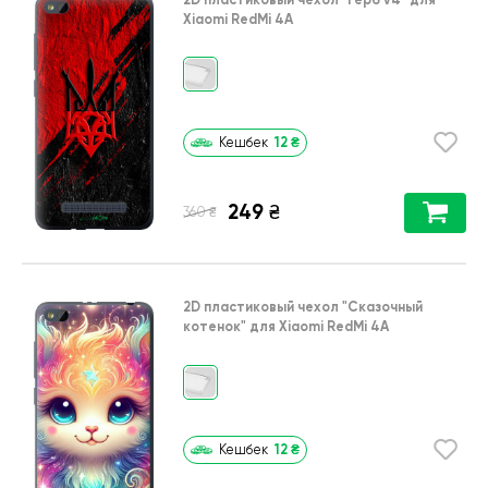
Xiaomi RedMi 4A
12
₴
Кешбек
249
₴
₴
360
2D пластиковый чехол
"Сказочный
котенок"
для
Xiaomi RedMi 4A
12
₴
Кешбек