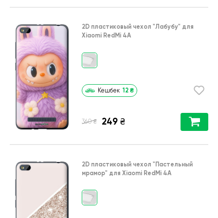
2D пластиковый чехол
"Лабубу"
для
Xiaomi RedMi 4A
12
₴
Кешбек
249
₴
₴
360
2D пластиковый чехол
"Пастельный
мрамор"
для
Xiaomi RedMi 4A