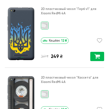
2D пластиковый чехол
"Герб v1"
для
Xiaomi RedMi 4A
12
₴
Кешбек
249
₴
₴
360
2D пластиковый чехол
"Кассета"
для
Xiaomi RedMi 4A