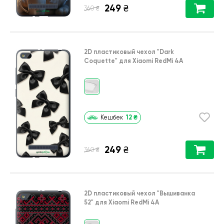
249
₴
₴
360
2D пластиковый чехол
"Dark
Coquette"
для
Xiaomi RedMi 4A
12
₴
Кешбек
249
₴
₴
360
2D пластиковый чехол
"Вышиванка
52"
для
Xiaomi RedMi 4A