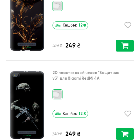
12
₴
Кешбек
249
₴
₴
360
2D пластиковый чехол
"Защитник
v3"
для
Xiaomi RedMi 4A
12
₴
Кешбек
249
₴
₴
360