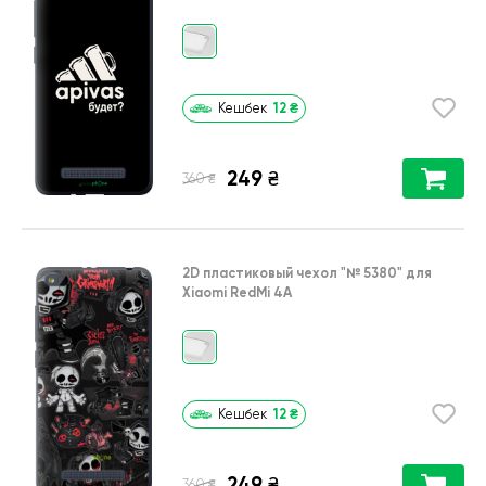
12
₴
Кешбек
249
₴
₴
360
2D пластиковый чехол
"№ 5380"
для
Xiaomi RedMi 4A
12
₴
Кешбек
249
₴
₴
360