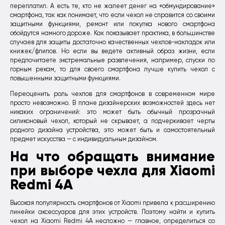
переплатил. А есть те, кто не жалеет денег на «обмундирование»
смартфона, так как понимает, что если чехол не справится со своими
защитными функциями, ремонт или покупка нового смартфона
обойдутся намного дороже. Как показывает практика, в большинстве
случаев для защиты достаточно качественных чехлов-накладок или
книжек/флипов. Но если вы ведете активный образ жизни, если
предпочитаете экстремальные развлечения, например, спуски по
горным рекам, то для своего смартфона лучше купить чехол с
повышенными защитными функциями.
Переоценить роль чехлов для смартфонов в современном мире
просто невозможно. В плане дизайнерских возможностей здесь нет
никаких ограничений: это может быть обычный прозрачный
силиконовый чехол, который не скрывает, а подчеркивает черты
родного дизайна устройства, это может быть и самостоятельный
предмет искусства — с индивидуальным дизайном.
На что обращать внимание
при выборе чехла для Xiaomi
Redmi 4A
Высокая популярность смартфонов от Xiaomi привела к расширению
линейки аксессуаров для этих устройств. Поэтому найти и купить
чехол на Xiaomi Redmi 4A несложно — главное, определиться со