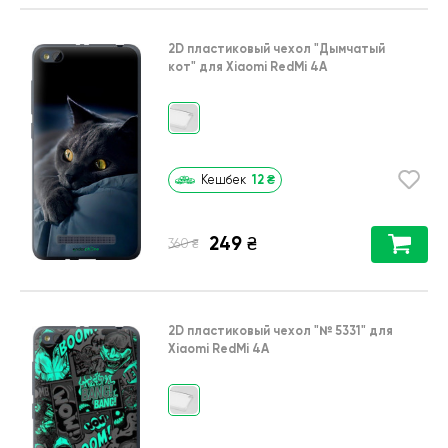
2D пластиковый чехол
"Дымчатый
кот"
для
Xiaomi RedMi 4A
12
₴
Кешбек
249
₴
₴
360
2D пластиковый чехол
"№ 5331"
для
Xiaomi RedMi 4A