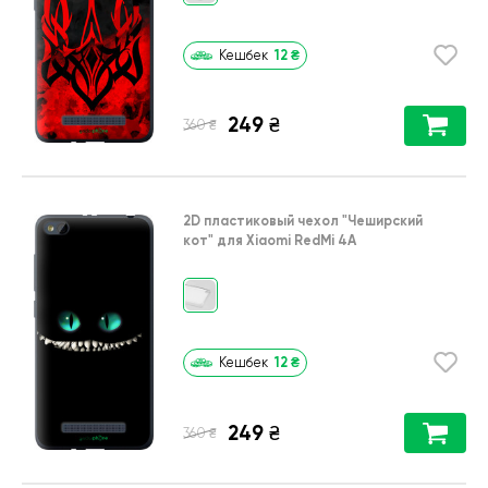
12
₴
Кешбек
249
₴
₴
360
2D пластиковый чехол
"Чеширский
кот"
для
Xiaomi RedMi 4A
12
₴
Кешбек
249
₴
₴
360