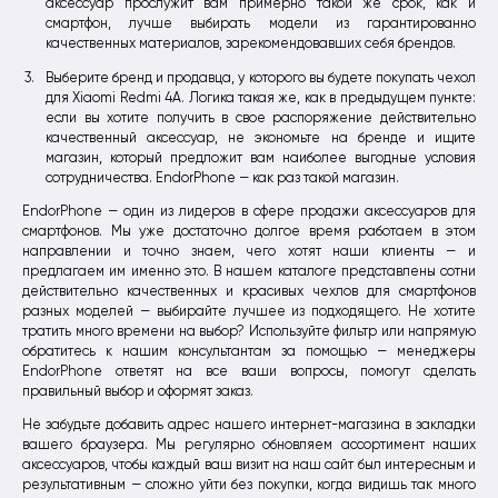
аксессуар прослужит вам примерно такой же срок, как и
смартфон, лучше выбирать модели из гарантированно
качественных материалов, зарекомендовавших себя брендов.
Выберите бренд и продавца, у которого вы будете покупать чехол
для Xiaomi Redmi 4A. Логика такая же, как в предыдущем пункте:
если вы хотите получить в свое распоряжение действительно
качественный аксессуар, не экономьте на бренде и ищите
магазин, который предложит вам наиболее выгодные условия
сотрудничества. EndorPhone — как раз такой магазин.
EndorPhone — один из лидеров в сфере продажи аксессуаров для
смартфонов. Мы уже достаточно долгое время работаем в этом
направлении и точно знаем, чего хотят наши клиенты — и
предлагаем им именно это. В нашем каталоге представлены сотни
действительно качественных и красивых чехлов для смартфонов
разных моделей — выбирайте лучшее из подходящего. Не хотите
тратить много времени на выбор? Используйте фильтр или напрямую
обратитесь к нашим консультантам за помощью — менеджеры
EndorPhone ответят на все ваши вопросы, помогут сделать
правильный выбор и оформят заказ.
Не забудьте добавить адрес нашего интернет-магазина в закладки
вашего браузера. Мы регулярно обновляем ассортимент наших
аксессуаров, чтобы каждый ваш визит на наш сайт был интересным и
результативным — сложно уйти без покупки, когда видишь так много