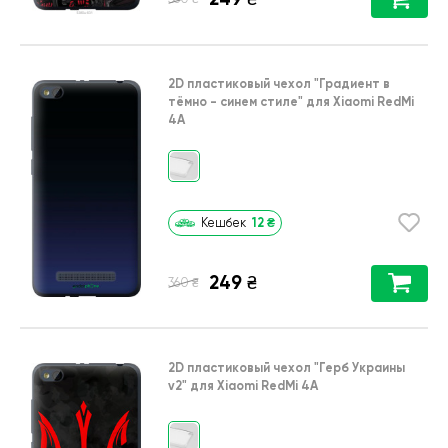
2D пластиковый чехол
"Градиент в
тёмно - синем стиле"
для
Xiaomi RedMi
4A
12
₴
Кешбек
249
₴
₴
360
2D пластиковый чехол
"Герб Украины
v2"
для
Xiaomi RedMi 4A