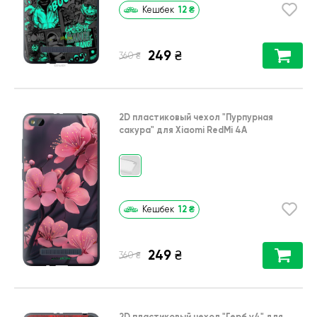
12
₴
Кешбек
249
₴
₴
360
2D пластиковый чехол
"Пурпурная
сакура"
для
Xiaomi RedMi 4A
12
₴
Кешбек
249
₴
₴
360
2D пластиковый чехол
"Герб v4"
для