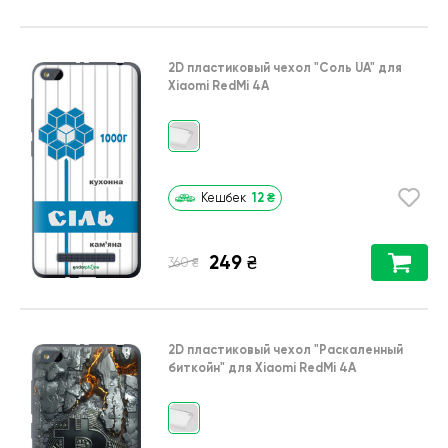
2D пластиковый чехол
"Соль UA"
для
Xiaomi RedMi 4A
12
₴
Кешбек
249
₴
₴
360
2D пластиковый чехол
"Раскаленный
биткойн"
для
Xiaomi RedMi 4A