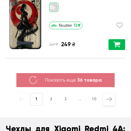
12
₴
Кешбек
249
₴
₴
360
Показать еще
36 товара
1
2
3
...
10
Чехлы для Xiaomi Redmi 4A: