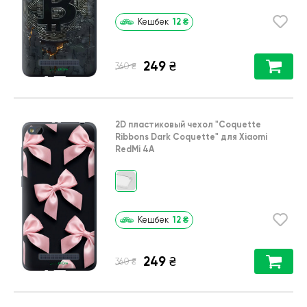
12
₴
Кешбек
249
₴
₴
360
2D пластиковый чехол
"Coquette
Ribbons Dark Coquette"
для
Xiaomi
RedMi 4A
12
₴
Кешбек
249
₴
₴
360