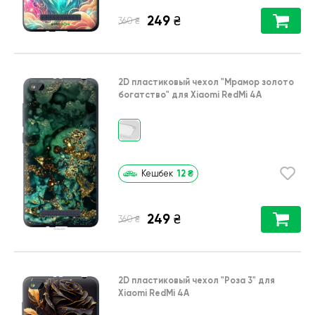
249
₴
₴
360
2D пластиковый чехол
"Мрамор золото
богатство"
для
Xiaomi RedMi 4A
12
₴
Кешбек
249
₴
₴
360
2D пластиковый чехол
"Роза 3"
для
Xiaomi RedMi 4A