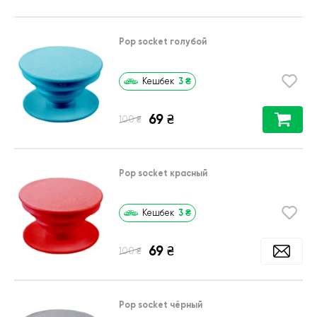
Pop socket голубой
3
₴
Кешбек
69
₴
₴
100
Pop socket красный
3
₴
Кешбек
69
₴
₴
100
Pop socket чёрный