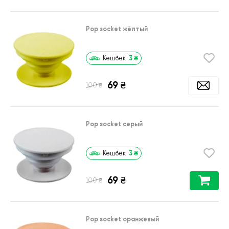
Pop socket жёлтый
3
₴
Кешбек
69
₴
₴
100
Pop socket серый
3
₴
Кешбек
69
₴
₴
100
Pop socket оранжевый