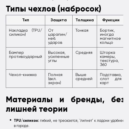
Типы чехлов (набросок)
Тип
Защита
Толщина
Функции
Накладка (TPU/
От
Тонкая
Бортик,
силикон)
царапин/
иногда
неб.
магнитное
ударов
кольцо
Бампер
Высокая,
Средняя
Шторка
противоударный
усиленные
камеры,
углы
текстура,
360
Чехол-книжка
Полная
Выше
Подставка,
(вкл.
средней
слот для
экран)
карт
Материалы и бренды, без
лишней теории
TPU/силикон:
гибкий, не трескается, 'липнет' к ладони удобнее
в городе.