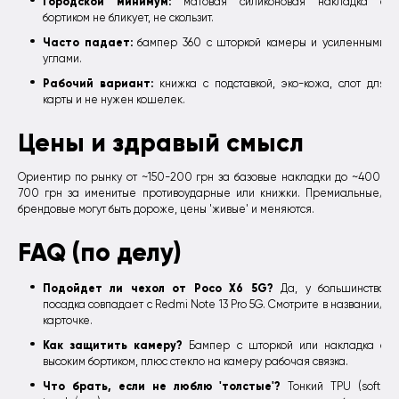
Городской минимум:
матовая силиконовая накладка с
бортиком не бликует, не скользит.
Часто падает:
бампер 360 с шторкой камеры и усиленными
углами.
Рабочий вариант:
книжка с подставкой, эко-кожа, слот для
карты и не нужен кошелек.
Цены и здравый смысл
Ориентир по рынку от ~150-200 грн за базовые накладки до ~400-
700 грн за именитые противоударные или книжки. Премиальные/
брендовые могут быть дороже, цены 'живые' и меняются.
FAQ (по делу)
Подойдет ли чехол от Poco X6 5G?
Да, у большинства
посадка совпадает с Redmi Note 13 Pro 5G. Смотрите в названии/
карточке.
Как защитить камеру?
Бампер с шторкой или накладка с
высоким бортиком, плюс стекло на камеру рабочая связка.
Что брать, если не люблю 'толстые'?
Тонкий TPU (soft-