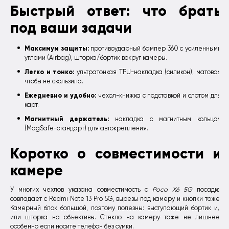
Быстрый ответ: что брать
под ваши задачи
Максимум защиты:
противоударный бампер 360 с усиленными
углами (Airbag), шторка/бортик вокруг камеры.
Легко и тонко:
ультратонкая TPU-накладка (силикон), матовая
чтобы не скользила.
Ежедневно и удобно:
чехол-книжка с подставкой и слотом для
карт.
Магнитный держатель:
накладка с магнитным кольцом
(MagSafe-стандарт) для автокрепления.
Коротко о совместимости и
камере
У многих чехлов указана совместимость с
Poco X6 5G
посадка
совпадает с Redmi Note 13 Pro 5G, вырезы под камеру и кнопки тоже.
Камерный блок большой, поэтому полезны: выступающий бортик и/
или шторка на объективы. Стекло на камеру тоже не лишнее,
особенно если носите телефон без сумки.