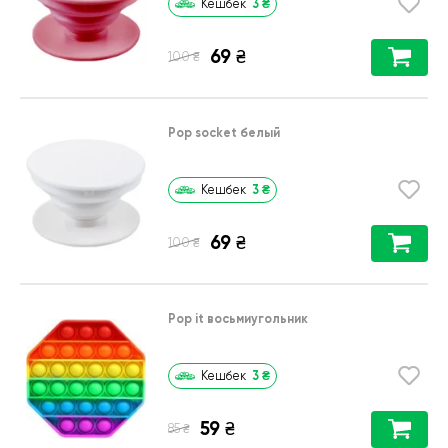
3
₴
Кешбек
69
₴
₴
100
Pop socket белый
3
₴
Кешбек
69
₴
₴
100
Pop it восьмиугольник
3
₴
Кешбек
59
₴
₴
85