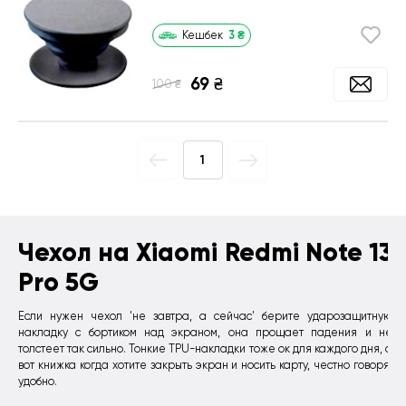
3
₴
Кешбек
69
₴
₴
100
1
Чехол на Xiaomi Redmi Note 13
Pro 5G
Если нужен чехол 'не завтра, а сейчас' берите ударозащитную
накладку с бортиком над экраном, она прощает падения и не
толстеет так сильно. Тонкие TPU-накладки тоже ок для каждого дня, а
вот книжка когда хотите закрыть экран и носить карту, честно говоря,
удобно.