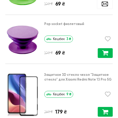
69
₴
₴
100
Pop socket фиолетовый
3
₴
Кешбек
69
₴
₴
100
Защитное 3D стекло чехол
"Защитное
стекло"
для
Xiaomi Redmi Note 13 Pro 5G
9
₴
Кешбек
179
₴
₴
260