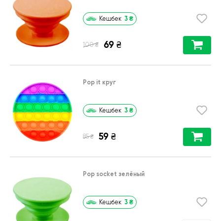
3
₴
Кешбек
69
₴
₴
100
Pop it круг
3
₴
Кешбек
59
₴
₴
85
Pop socket зелёный
3
₴
Кешбек