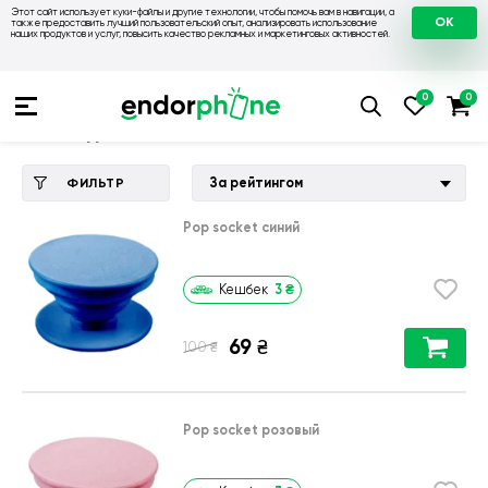
Этот сайт использует куки-файлы и другие технологии, чтобы помочь вам в навигации, а
OK
также предоставить лучший пользовательский опыт, анализировать использование
наших продуктов и услуг, повысить качество рекламных и маркетинговых активностей.
Купить чехол 💙💛
💙 Чехлы на Xiaomi
💛 Чехол для Xiaomi 
Чехол для Xiaomi Redmi Note 13 Pro 5G
За рейтингом
ФИЛЬТР
Pop socket синий
3
₴
Кешбек
69
₴
₴
100
Pop socket розовый