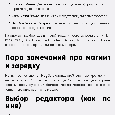
Поликарбонат/пластик:
жестче, держит форму, хорошо в
противоударных сериях.
Эко-кожа/кожа:
для книжек с подставкой, выглядит взрослее.
Карбон/металл/акрил:
плотная защита или декоративный
эффект спорно, но красиво.
Из адекватных брендов для этой модели часто встречаются Nillkin,
IMAK, MOFI, Dux Ducis, Tech-Protect, Xundd, ArmorStandart, Deexe
плюс есть нестандартные дизайнерские серии.
Пара замечаний про магнит
и зарядку
Магнитное кольцо (в 'MagSafe-стандарте') это про крепления и
держатели, на Android это просто удобно. Беспроводной зарядке
толстый противоударный бампер иногда мешает, но не всегда;
тонкая накладка обычно не мешает.
Выбор редактора (как по
мне)