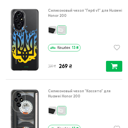
Силиконовый чехол
"Герб v1"
для
Huawei
Honor 200
13
₴
Кешбек
269
₴
₴
385
Силиконовый чехол
"Кассета"
для
Huawei Honor 200