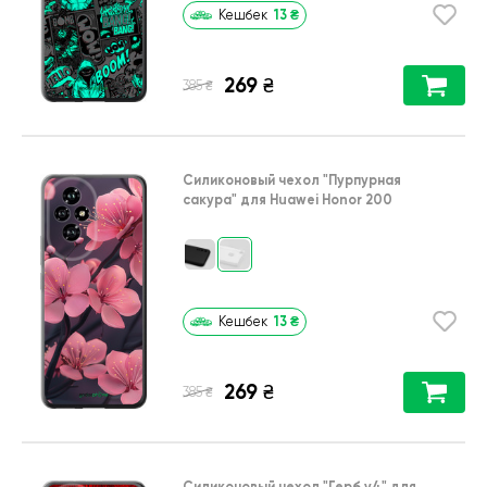
13
₴
Кешбек
269
₴
₴
385
Силиконовый чехол
"Пурпурная
сакура"
для
Huawei Honor 200
13
₴
Кешбек
269
₴
₴
385
Силиконовый чехол
"Герб v4"
для