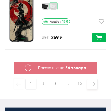
13
₴
Кешбек
269
₴
₴
385
Показать еще
36 товара
1
2
3
...
10