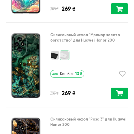
269
₴
₴
385
Силиконовый чехол
"Мрамор золото
богатство"
для
Huawei Honor 200
13
₴
Кешбек
269
₴
₴
385
Силиконовый чехол
"Роза 3"
для
Huawei
Honor 200