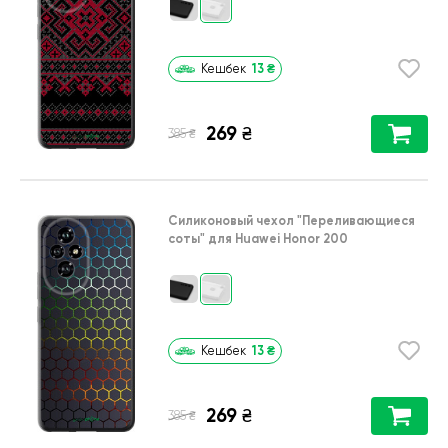
13
₴
Кешбек
269
₴
₴
385
Силиконовый чехол
"Переливающиеся
соты"
для
Huawei Honor 200
13
₴
Кешбек
269
₴
₴
385