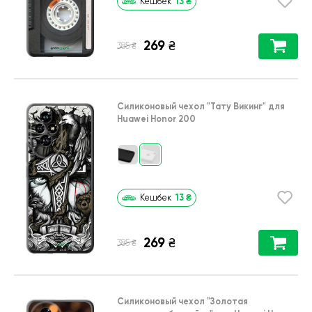
13
₴
Кешбек
269
₴
₴
385
Силиконовый чехол
"Тату Викинг"
для
Huawei Honor 200
13
₴
Кешбек
269
₴
₴
385
Силиконовый чехол
"Золотая