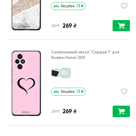
13
₴
Кешбек
269
₴
₴
385
Силиконовый чехол
"Сердце 1"
для
Huawei Honor 200
13
₴
Кешбек
269
₴
₴
385