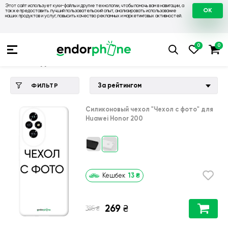
Этот сайт использует куки-файлы и другие технологии, чтобы помочь вам в навигации, а
OK
также предоставить лучший пользовательский опыт, анализировать использование
наших продуктов и услуг, повысить качество рекламных и маркетинговых активностей.
Купить чехол 💙💛
💙 Чехлы на Huawei
💛 Чехол для Huaw
Чехол для Huawei Honor 200
За рейтингом
ФИЛЬТР
Силиконовый чехол
"Чехол с фото"
для
Huawei Honor 200
13
₴
Кешбек
269
₴
₴
385