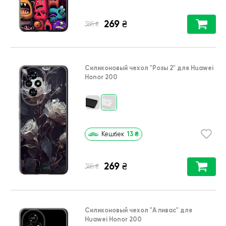
269
₴
₴
385
Силиконовый чехол
"Розы 2"
для
Huawei
Honor 200
13
₴
Кешбек
269
₴
₴
385
Силиконовый чехол
"А пивас"
для
Huawei Honor 200