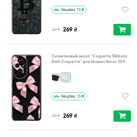
13
₴
Кешбек
269
₴
₴
385
Силиконовый чехол
"Coquette Ribbons
Dark Coquette"
для
Huawei Honor 200
13
₴
Кешбек
269
₴
₴
385