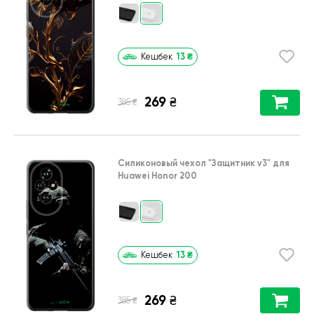
13
₴
Кешбек
269
₴
₴
385
Силиконовый чехол
"Защитник v3"
для
Huawei Honor 200
13
₴
Кешбек
269
₴
₴
385