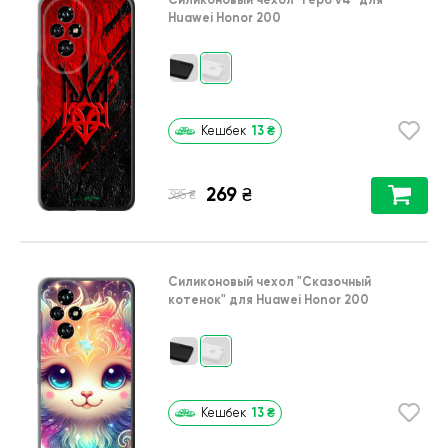
Huawei Honor 200
13
₴
Кешбек
269
₴
₴
385
Силиконовый чехол
"Сказочный
котенок"
для
Huawei Honor 200
13
₴
Кешбек