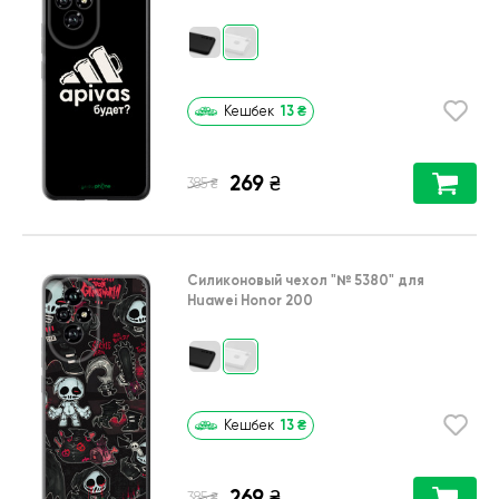
13
₴
Кешбек
269
₴
₴
385
Силиконовый чехол
"№ 5380"
для
Huawei Honor 200
13
₴
Кешбек
269
₴
₴
385