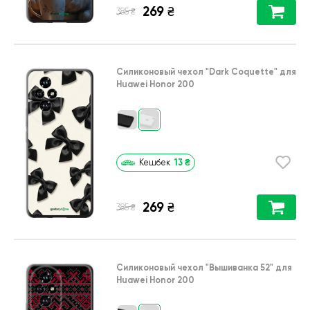
269
₴
₴
385
Силиконовый чехол
"Dark Coquette"
для
Huawei Honor 200
13
₴
Кешбек
269
₴
₴
385
Силиконовый чехол
"Вышиванка 52"
для
Huawei Honor 200