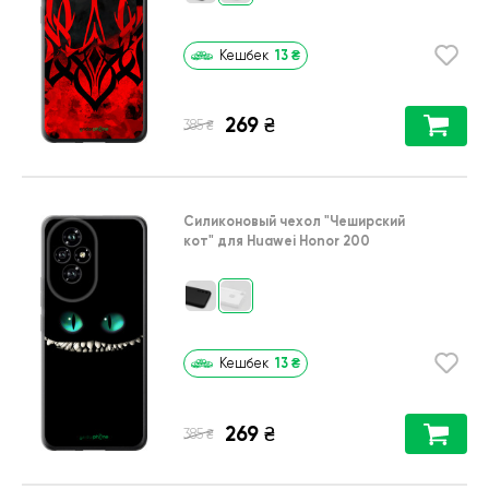
13
₴
Кешбек
269
₴
₴
385
Силиконовый чехол
"Чеширский
кот"
для
Huawei Honor 200
13
₴
Кешбек
269
₴
₴
385