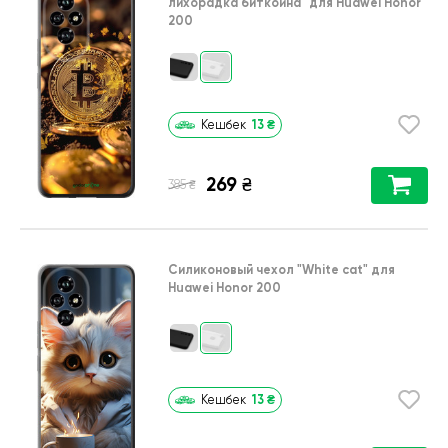
лихорадка биткойна"
для
Huawei Honor
200
13
₴
Кешбек
269
₴
₴
385
Силиконовый чехол
"White cat"
для
Huawei Honor 200
13
₴
Кешбек