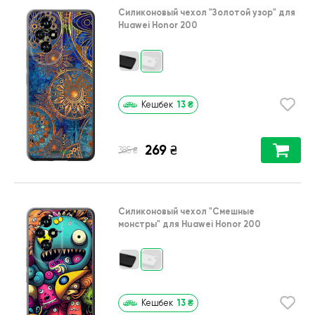
Силиконовый чехол
"Золотой узор"
для
Huawei Honor 200
13
₴
Кешбек
269
₴
₴
385
Силиконовый чехол
"Cмешные
монстры"
для
Huawei Honor 200
13
₴
Кешбек