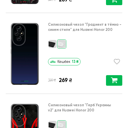
Силиконовый чехол
"Градиент в тёмно -
синем стиле"
для
Huawei Honor 200
13
₴
Кешбек
269
₴
₴
385
Силиконовый чехол
"Герб Украины
v2"
для
Huawei Honor 200