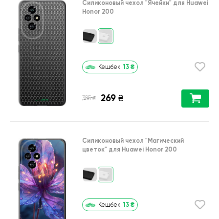
Силиконовый чехол
"Ячейки"
для
Huawei
Honor 200
13
₴
Кешбек
269
₴
₴
385
Силиконовый чехол
"Магический
цветок"
для
Huawei Honor 200
13
₴
Кешбек