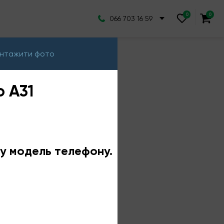
066 703 16 59
нтажити фото
o A31
ншу модель телефону.