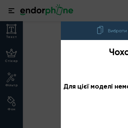
Вибрати
Текст
Чохо
Cтікер
Для цієї моделі нем
Фільтр
Фон