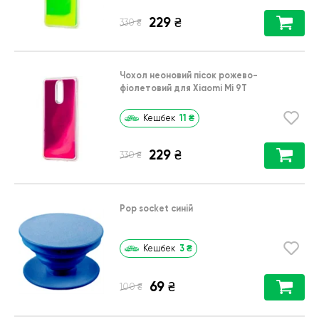
229
₴
₴
330
Чохол неоновий пісок рожево-
фіолетовий для Xiaomi Mi 9T
11
₴
Кешбек
229
₴
₴
330
Pop socket синій
3
₴
Кешбек
69
₴
₴
100