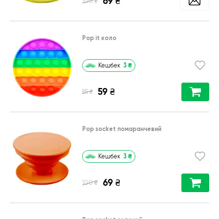
69
₴
₴
100
Pop it коло
3
₴
Кешбек
59
₴
₴
85
Pop socket помаранчевий
3
₴
Кешбек
69
₴
₴
100