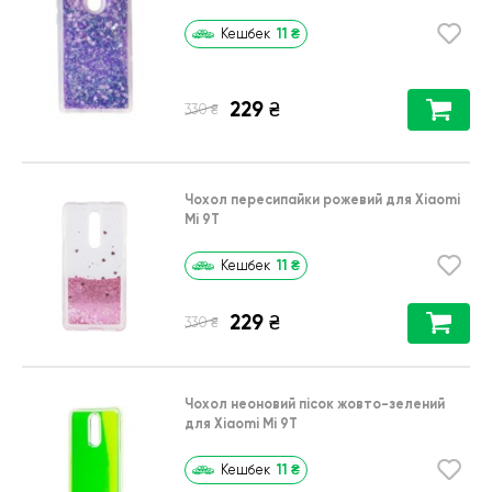
11
₴
Кешбек
229
₴
₴
330
Чохол пересипайки рожевий для Xiaomi
Mi 9T
11
₴
Кешбек
229
₴
₴
330
Чохол неоновий пісок жовто-зелений
для Xiaomi Mi 9T
11
₴
Кешбек