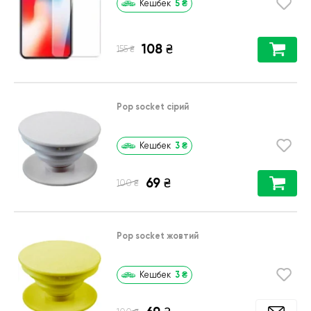
5
₴
Кешбек
108
₴
₴
155
Pop socket сірий
3
₴
Кешбек
69
₴
₴
100
Pop socket жовтий
3
₴
Кешбек