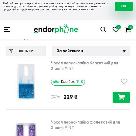
Цей сайт використовує файли cookie та інші технології, щоб допомогти вам у навігації, а
OK
також надати кращий користувальницький досвід, аналізувати використання наших
продуктів і послуг, підвищити якість рекламних і маркетингових активностей.
Купити чохол 💙💛
💙 Чохли на Xiaomi
💛 Чохол для Xiaomi M
Чохол для Xiaomi Mi 9T
За рейтингом
ФІЛЬТР
Чохол пересипайка блакитний для
Xiaomi Mi 9T
11
₴
Кешбек
229
₴
₴
330
Чохол пересипайка фіолетовий для
Xiaomi Mi 9T