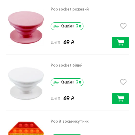
Pop socket рожевий
3
₴
Кешбек
69
₴
₴
100
Pop socket білий
3
₴
Кешбек
69
₴
₴
100
Pop it восьмикутник