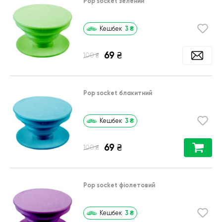
Pop socket зелений
3
₴
Кешбек
69
₴
₴
100
Pop socket блакитний
3
₴
Кешбек
69
₴
₴
100
Pop socket фіолетовий
3
₴
Кешбек