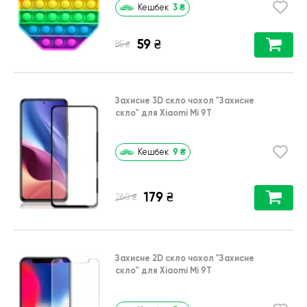
3
₴
Кешбек
59
₴
₴
85
Захисне 3D скло чохол
"Захисне
скло"
для
Xiaomi Mi 9T
9
₴
Кешбек
179
₴
₴
260
Захисне 2D скло чохол
"Захисне
скло"
для
Xiaomi Mi 9T