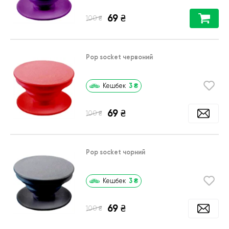
69
₴
₴
100
Pop socket червоний
3
₴
Кешбек
69
₴
₴
100
Pop socket чорний
3
₴
Кешбек
69
₴
₴
100