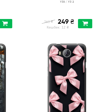
Y3II / Y3 2
249
₴
₴
360
Кешбек:
12
₴