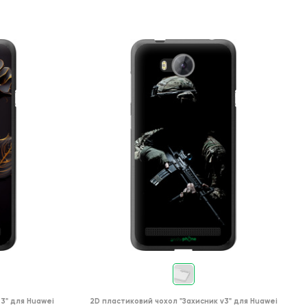
 3"
для
Huawei
2D пластиковий чохол
"Захисник v3"
для
Huawei