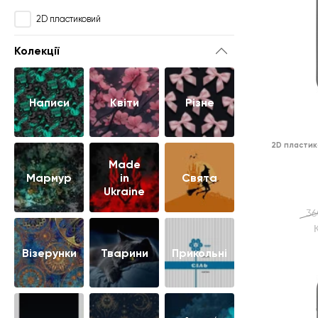
2D пластиковий
Колекції
Написи
Квіти
Різне
2D пластик
Made
Мармур
in
Свята
Ukraine
36
Візерунки
Тварини
Прикольні