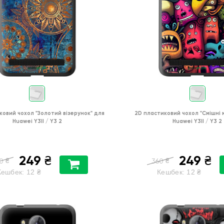
ковий чохол
"Золотий візерунок"
для
2D пластиковий чохол
"Смішні
Huawei Y3II / Y3 2
Huawei Y3II / Y3 2
249
249
₴
₴
₴
₴
0
360
Кешбек:
12
₴
Кешбек:
12
₴