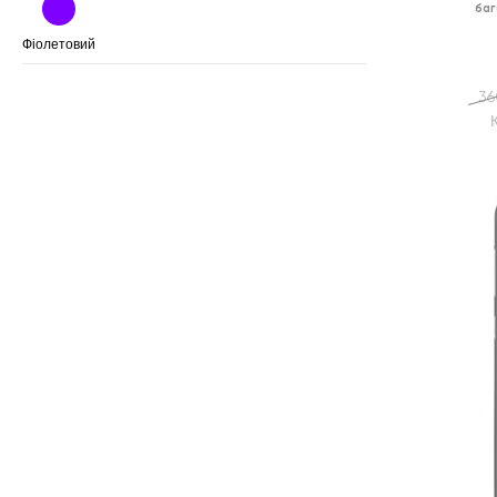
баг
Фіолетовий
36