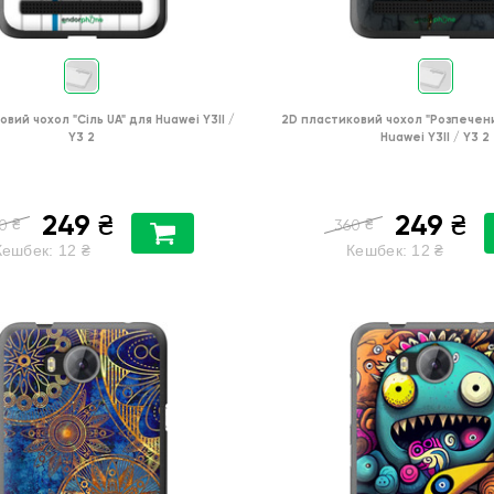
овий чохол
"Сіль UA"
для
Huawei Y3II /
2D пластиковий чохол
"Розпечен
Y3 2
Huawei Y3II / Y3 2
249
249
₴
₴
₴
₴
0
360
Кешбек:
12
₴
Кешбек:
12
₴