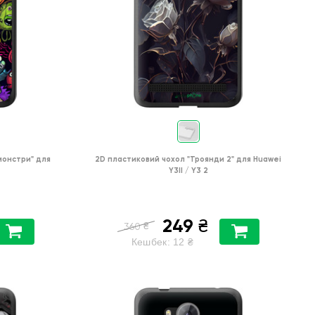
 монстри"
для
2D пластиковий чохол
"Троянди 2"
для
Huawei
Y3II / Y3 2
249
₴
₴
360
Кешбек:
12
₴