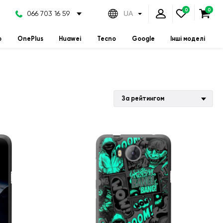
066 703 16 59
UA
o
OnePlus
Huawei
Tecno
Google
Інші моделі
За рейтингом