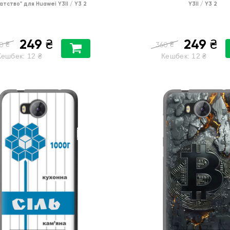
атство"
для
Huawei Y3II / Y3 2
Y3II / Y3 2
249
249
₴
₴
₴
₴
0
360
Кешбек:
12
₴
Кешбек:
12
₴