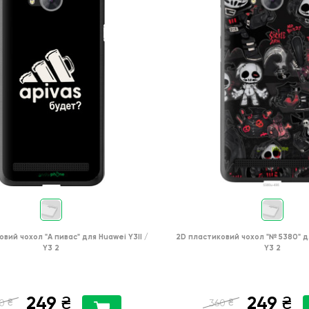
овий чохол
"А пивас"
для
Huawei Y3II /
2D пластиковий чохол
"№ 5380"
д
Y3 2
Y3 2
249
249
₴
₴
₴
₴
0
360