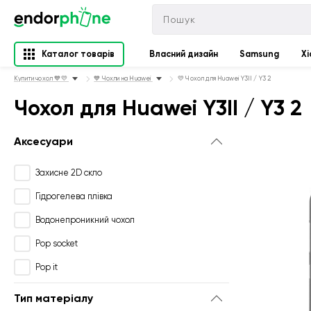
Каталог товарів
Власний дизайн
Samsung
Xi
Купити чохол 💙💛
💙 Чохли на Huawei
💛 Чохол для Huawei Y3II / Y3 2
Чохол для Huawei Y3II / Y3 2
Аксесуари
Захисне 2D скло
Гідрогелева плівка
Водонепроникний чохол
Pop socket
Pop it
Тип матеріалу