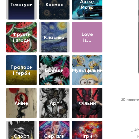
Авто/
Текстури
Космос
Мото
Фрукти
Love
Класика
і ягоди
is...
Прапори
Бренди
Мультфільми
і герби
2D пласти
Аніме
Арт
Фільми
36
Cпорт
Серіали
Ігри