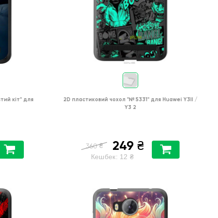
тий кіт"
для
2D пластиковий чохол
"№ 5331"
для
Huawei Y3II /
Y3 2
249
₴
₴
360
Кешбек:
12
₴