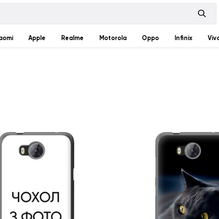
aomi
Apple
Realme
Motorola
Oppo
Infinix
Viv