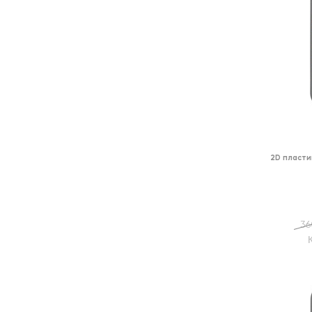
2D пласти
36