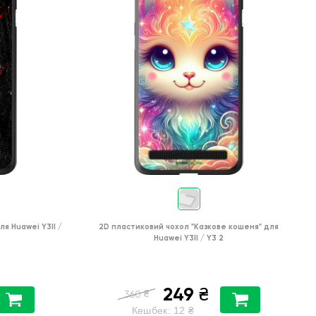
ля
Huawei Y3II /
2D пластиковий чохол
"Казкове кошеня"
для
Huawei Y3II / Y3 2
249
₴
₴
360
Кешбек:
12
₴