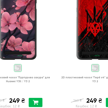
ковий чохол
"Пурпурова сакура"
для
2D пластиковий чохол
"Герб v4"
д
Huawei Y3II / Y3 2
Y3 2
249
249
₴
₴
₴
₴
0
360
Кешбек:
12
₴
Кешбек:
12
₴