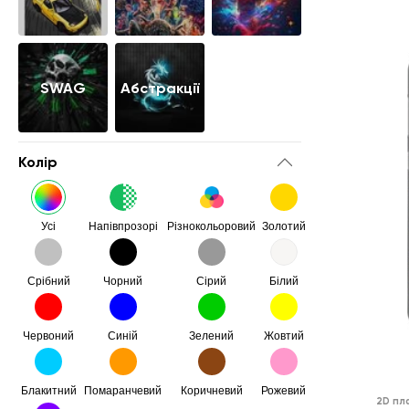
SWAG
Абстракції
Колір
Усі
Напівпрозорі
Різнокольоровий
Золотий
Срібний
Чорний
Сірий
Білий
Червоний
Синій
Зелений
Жовтий
Блакитний
Помаранчевий
Коричневий
Рожевий
2D пл