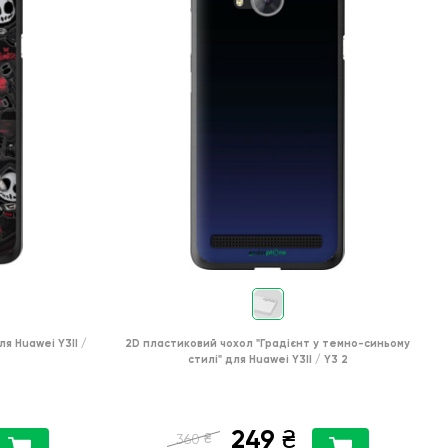
ля
Huawei Y3II /
2D пластиковий чохол
"Градієнт у темно-синьому
стилі"
для
Huawei Y3II / Y3 2
249
₴
₴
360