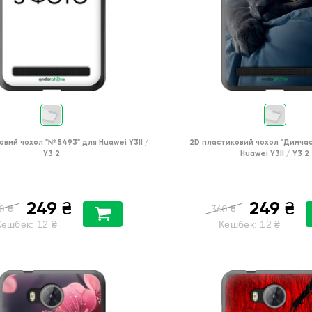
овий чохол
"№ 5493"
для
Huawei Y3II /
2D пластиковий чохол
"Димчас
Y3 2
Huawei Y3II / Y3 2
249
249
₴
₴
₴
₴
0
360
Кешбек:
12
₴
Кешбек:
12
₴