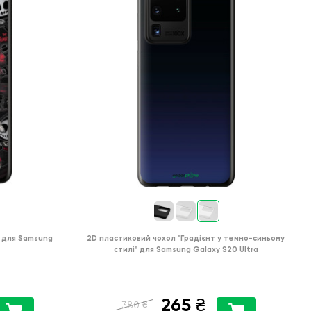
для
Samsung
2D пластиковий чохол
"Градієнт у темно-синьому
стилі"
для
Samsung Galaxy S20 Ultra
265
₴
₴
380