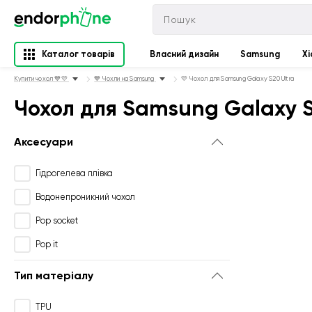
Каталог товарів
Власний дизайн
Samsung
Xi
Купити чохол 💙💛
💙 Чохли на Samsung
💛 Чохол для Samsung Galaxy S20 Ultra
Чохол для Samsung Galaxy S
Аксесуари
Гідрогелева плівка
Водонепроникний чохол
Pop socket
Pop it
Тип матеріалу
TPU