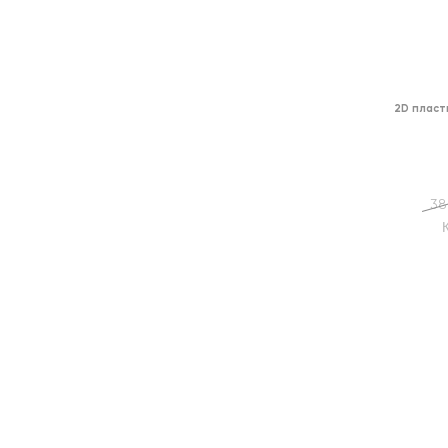
2D пласт
38