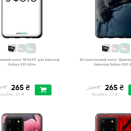
иковий чохол
"№ 5493"
для
Samsung
2D пластиковий чохол
"Димчас
Galaxy S20 Ultra
Samsung Galaxy S20 U
265
265
₴
₴
₴
₴
0
380
Кешбек:
13
₴
Кешбек:
13
₴