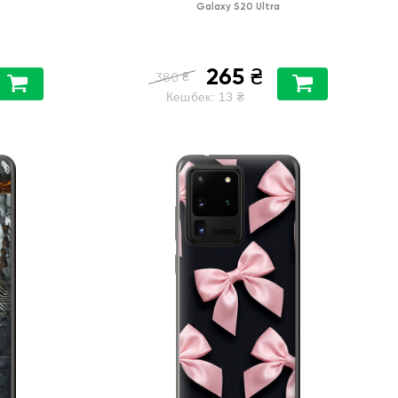
Galaxy S20 Ultra
265
₴
₴
380
Кешбек:
13
₴