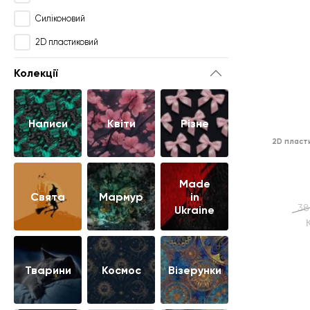
Силіконовий
2D пластиковий
Колекції
Написи
Квіти
Різне
2D пласт
Made
Свята
Мармур
in
38
Ukraine
Тварини
Космос
Візерунки