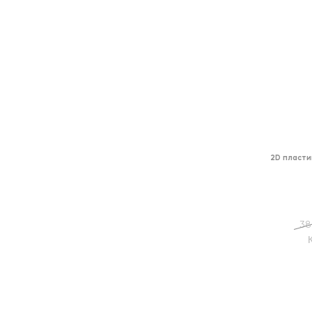
2D пласти
38