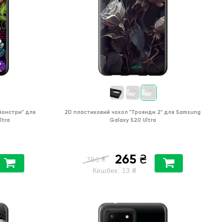
 монстри"
для
2D пластиковий чохол
"Троянди 2"
для
Samsung
ltra
Galaxy S20 Ultra
265
₴
₴
380
Кешбек:
13
₴