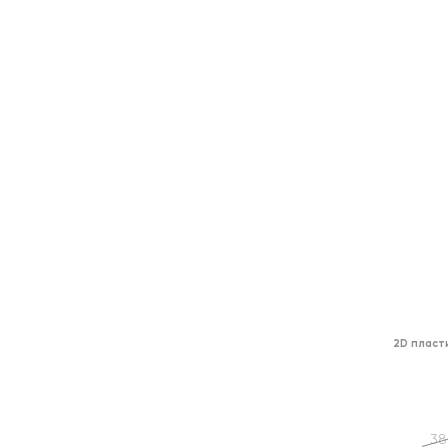
2D пласт
38