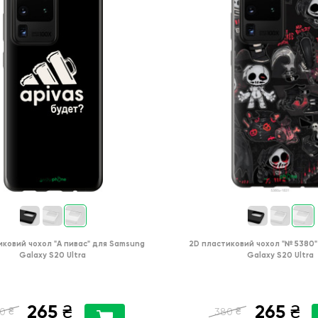
иковий чохол
"А пивас"
для
Samsung
2D пластиковий чохол
"№ 5380"
Galaxy S20 Ultra
Galaxy S20 Ultra
265
265
₴
₴
₴
₴
0
380