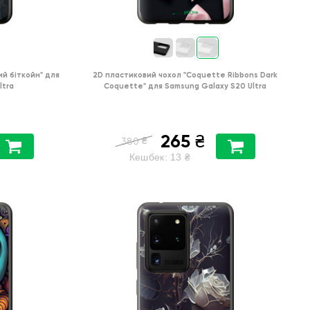
ий біткойн"
для
2D пластиковий чохол
"Coquette Ribbons Dark
ltra
Coquette"
для
Samsung Galaxy S20 Ultra
265
₴
₴
380
Кешбек:
13
₴