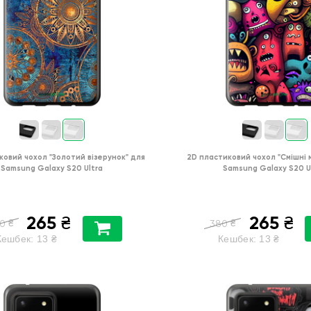
ковий чохол
"Золотий візерунок"
для
2D пластиковий чохол
"Смішні
Samsung Galaxy S20 Ultra
Samsung Galaxy S20 U
265
265
₴
₴
₴
₴
0
380
Кешбек:
13
₴
Кешбек:
13
₴