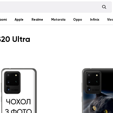
aomi
Apple
Realme
Motorola
Oppo
Infinix
Viv
20 Ultra