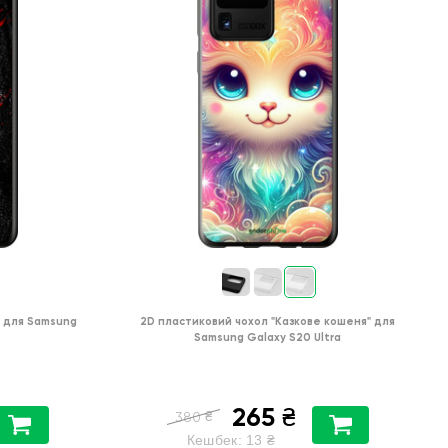
для
Samsung
2D пластиковий чохол
"Казкове кошеня"
для
Samsung Galaxy S20 Ultra
265
₴
₴
380
Кешбек:
13
₴