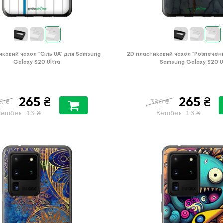
иковий чохол
"Сіль UA"
для
Samsung
2D пластиковий чохол
"Розпечен
Galaxy S20 Ultra
Samsung Galaxy S20 U
265
265
₴
₴
₴
₴
0
380
Кешбек:
13
₴
Кешбек:
13
₴