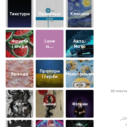
Текстури
Прикольні
Класика
Фрукти
Love
Авто/
і ягоди
is...
Мото
Прапори
Бренди
Мультфільми
і герби
2D пласти
Арт
Аніме
Фільми
38