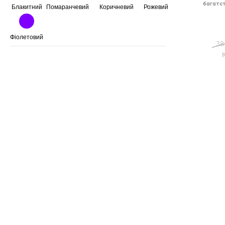
багатст
Блакитний
Помаранчевий
Коричневий
Рожевий
Фіолетовий
38