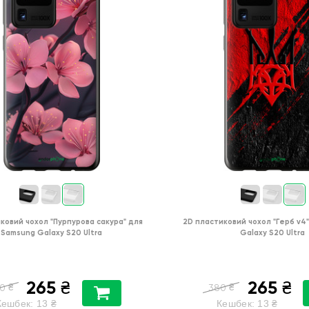
ковий чохол
"Пурпурова сакура"
для
2D пластиковий чохол
"Герб v4"
Samsung Galaxy S20 Ultra
Galaxy S20 Ultra
265
265
₴
₴
₴
₴
0
380
Кешбек:
13
₴
Кешбек:
13
₴