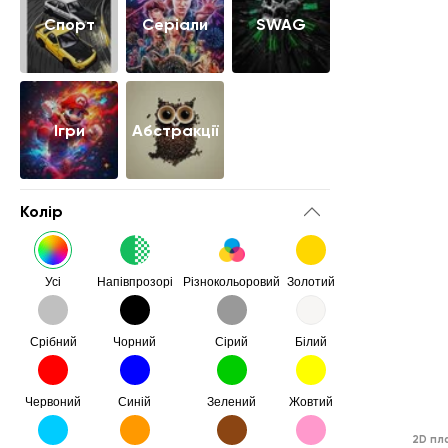
Cпорт
Серіали
SWAG
Ігри
Абстракції
Колір
Усі
Напівпрозорі
Різнокольоровий
Золотий
Срібний
Чорний
Сірий
Білий
Червоний
Синій
Зелений
Жовтий
2D пл