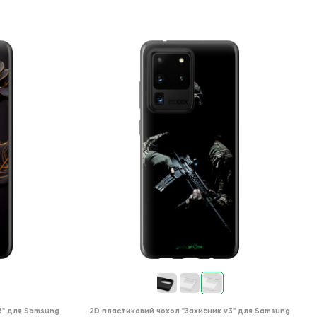
3"
для
Samsung
2D пластиковий чохол
"Захисник v3"
для
Samsung