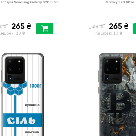
во"
для
Samsung Galaxy S20 Ultra
Galaxy S20 Ultra
265
265
₴
₴
₴
₴
0
380
Кешбек:
13
₴
Кешбек:
13
₴