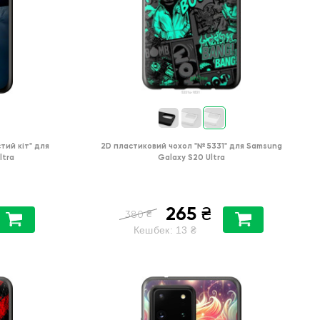
тий кіт"
для
2D пластиковий чохол
"№ 5331"
для
Samsung
ltra
Galaxy S20 Ultra
265
₴
₴
380
Кешбек:
13
₴