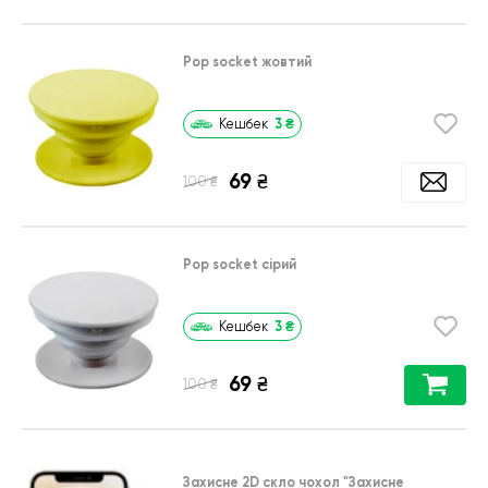
Pop socket жовтий
3
₴
Кешбек
69
₴
₴
100
Pop socket сірий
3
₴
Кешбек
69
₴
₴
100
Захисне 2D скло чохол
"Захисне