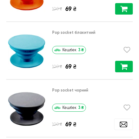
69
₴
₴
100
Pop socket блакитний
3
₴
Кешбек
69
₴
₴
100
Pop socket чорний
3
₴
Кешбек
69
₴
₴
100