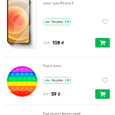
скло"
для
iPhone 5
5
₴
Кешбек
108
₴
₴
155
Pop it коло
3
₴
Кешбек
59
₴
₴
85
Pop socket фіолетовий