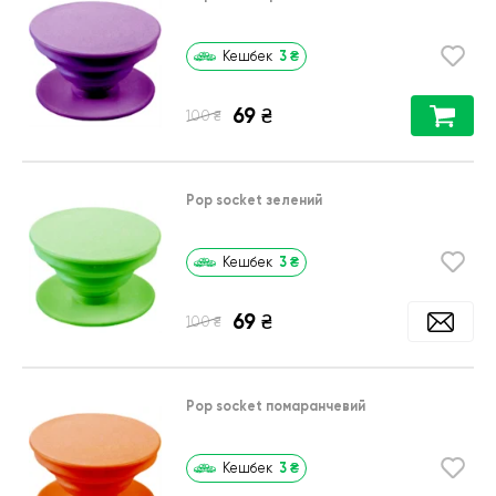
3
₴
Кешбек
69
₴
₴
100
Pop socket зелений
3
₴
Кешбек
69
₴
₴
100
Pop socket помаранчевий
3
₴
Кешбек