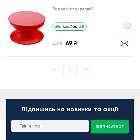
Pop socket червоний
3
₴
Кешбек
69
₴
₴
100
1
Підпишись
на новинки та акції
ПІДПИСАТИСЯ