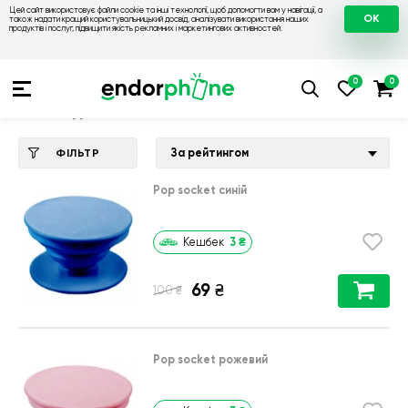
Цей сайт використовує файли cookie та інші технології, щоб допомогти вам у навігації, а
OK
також надати кращий користувальницький досвід, аналізувати використання наших
продуктів і послуг, підвищити якість рекламних і маркетингових активностей.
Купити чохол 💙💛
💙 Чохли на Apple
💛 Чохол для iPhone 5
Чохол для iPhone 5
За рейтингом
ФІЛЬТР
Pop socket синій
3
₴
Кешбек
69
₴
₴
100
Pop socket рожевий