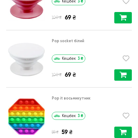
3
₴
Кешбек
69
₴
₴
100
Pop socket білий
3
₴
Кешбек
69
₴
₴
100
Pop it восьмикутник
3
₴
Кешбек
59
₴
₴
85