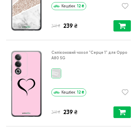
12
₴
Кешбек
239
₴
₴
345
Силіконовий чохол
"Серце 1"
для
Oppo
A80 5G
12
₴
Кешбек
239
₴
₴
345