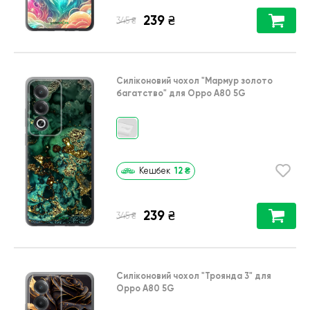
239
₴
₴
345
Силіконовий чохол
"Мармур золото
багатство"
для
Oppo A80 5G
12
₴
Кешбек
239
₴
₴
345
Силіконовий чохол
"Троянда 3"
для
Oppo A80 5G