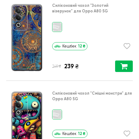
Силіконовий чохол
"Золотий
візерунок"
для
Oppo A80 5G
12
₴
Кешбек
239
₴
₴
345
Силіконовий чохол
"Смішні монстри"
для
Oppo A80 5G
12
₴
Кешбек