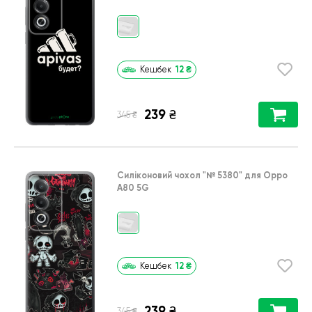
12
₴
Кешбек
239
₴
₴
345
Силіконовий чохол
"№ 5380"
для
Oppo
A80 5G
12
₴
Кешбек
239
₴
₴
345