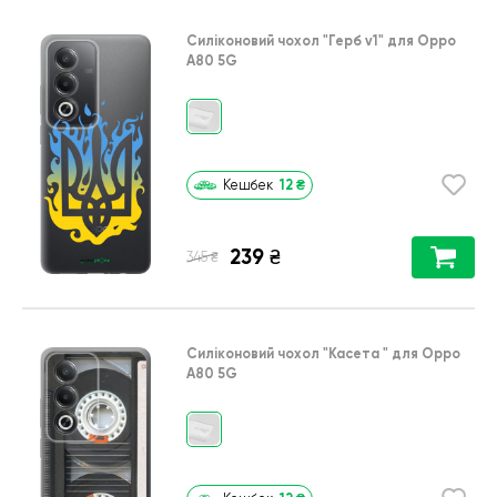
Силіконовий чохол
"Герб v1"
для
Oppo
A80 5G
12
₴
Кешбек
239
₴
₴
345
Силіконовий чохол
"Касета "
для
Oppo
A80 5G