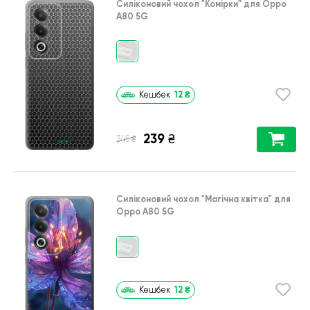
Силіконовий чохол
"Комірки"
для
Oppo
A80 5G
12
₴
Кешбек
239
₴
₴
345
Силіконовий чохол
"Магічна квітка"
для
Oppo A80 5G
12
₴
Кешбек