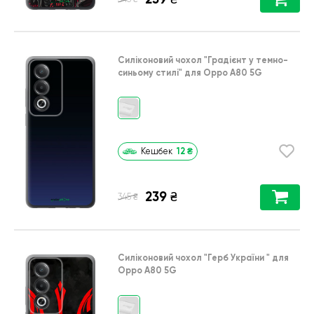
Силіконовий чохол
"Градієнт у темно-
синьому стилі"
для
Oppo A80 5G
12
₴
Кешбек
239
₴
₴
345
Силіконовий чохол
"Герб України "
для
Oppo A80 5G