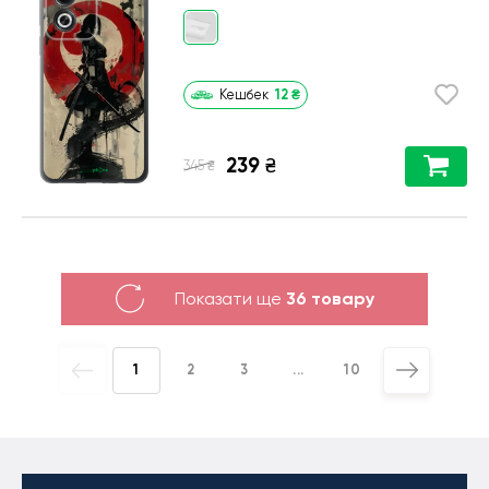
12
₴
Кешбек
239
₴
₴
345
Показати ще
36 товару
1
2
3
...
10