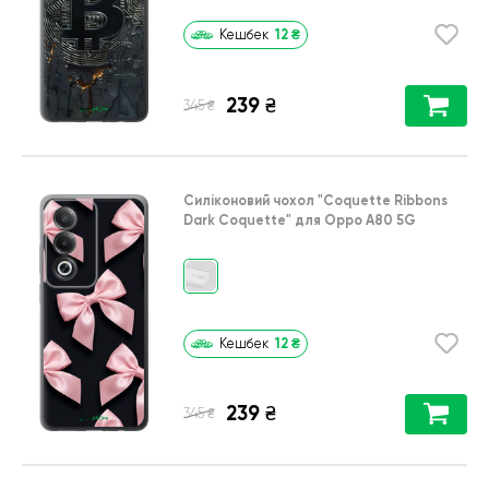
12
₴
Кешбек
239
₴
₴
345
Силіконовий чохол
"Coquette Ribbons
Dark Coquette"
для
Oppo A80 5G
12
₴
Кешбек
239
₴
₴
345