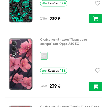
12
₴
Кешбек
239
₴
₴
345
Силіконовий чохол
"Пурпурова
сакура"
для
Oppo A80 5G
12
₴
Кешбек
239
₴
₴
345
Силіконовий чохол
"Герб v4"
для
Oppo