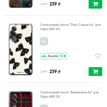
239
₴
₴
345
Силіконовий чохол
"Dark Coquette"
для
Oppo A80 5G
12
₴
Кешбек
239
₴
₴
345
Силіконовий чохол
"Вишиванка 52"
для
Oppo A80 5G