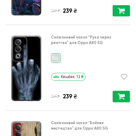
239
₴
₴
345
Силіконовий чохол
"Рука через
рентген"
для
Oppo A80 5G
12
₴
Кешбек
239
₴
₴
345
Силіконовий чохол
"Бойове
мистецтво"
для
Oppo A80 5G