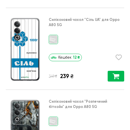
Силіконовий чохол
"Сіль UA"
для
Oppo
A80 5G
12
₴
Кешбек
239
₴
₴
345
Силіконовий чохол
"Розпечений
біткойн"
для
Oppo A80 5G