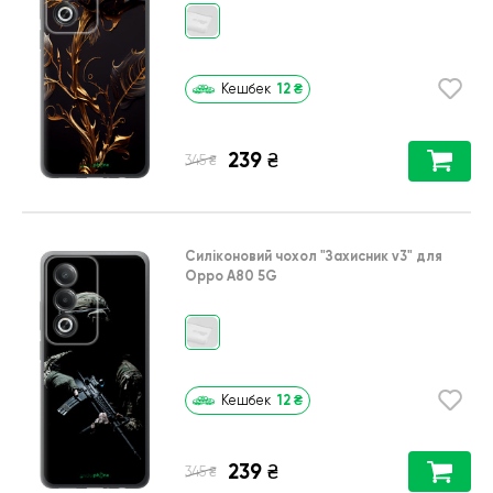
12
₴
Кешбек
239
₴
₴
345
Силіконовий чохол
"Захисник v3"
для
Oppo A80 5G
12
₴
Кешбек
239
₴
₴
345