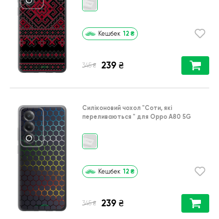
12
₴
Кешбек
239
₴
₴
345
Силіконовий чохол
"Соти, які
переливаються "
для
Oppo A80 5G
12
₴
Кешбек
239
₴
₴
345