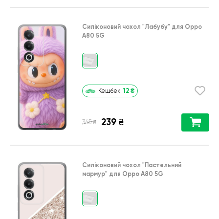
Силіконовий чохол
"Лабубу"
для
Oppo
A80 5G
12
₴
Кешбек
239
₴
₴
345
Силіконовий чохол
"Пастельний
мармур"
для
Oppo A80 5G