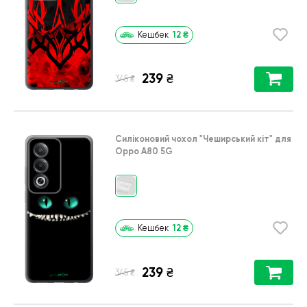
12
₴
Кешбек
239
₴
₴
345
Силіконовий чохол
"Чеширський кіт"
для
Oppo A80 5G
12
₴
Кешбек
239
₴
₴
345