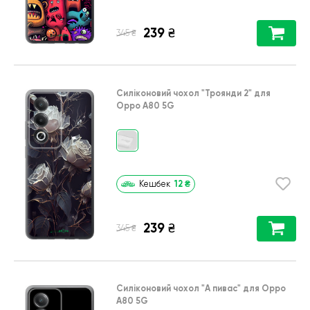
239
₴
₴
345
Силіконовий чохол
"Троянди 2"
для
Oppo A80 5G
12
₴
Кешбек
239
₴
₴
345
Силіконовий чохол
"А пивас"
для
Oppo
A80 5G