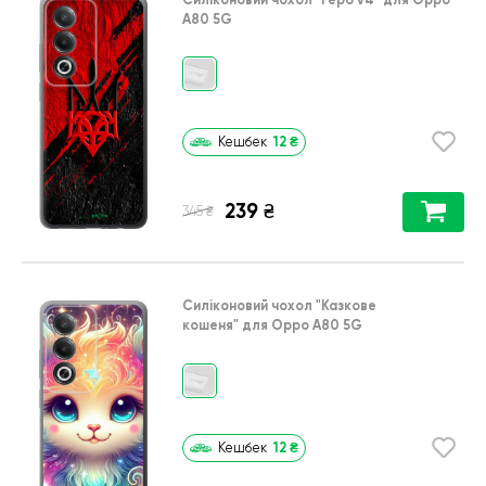
A80 5G
12
₴
Кешбек
239
₴
₴
345
Силіконовий чохол
"Казкове
кошеня"
для
Oppo A80 5G
12
₴
Кешбек