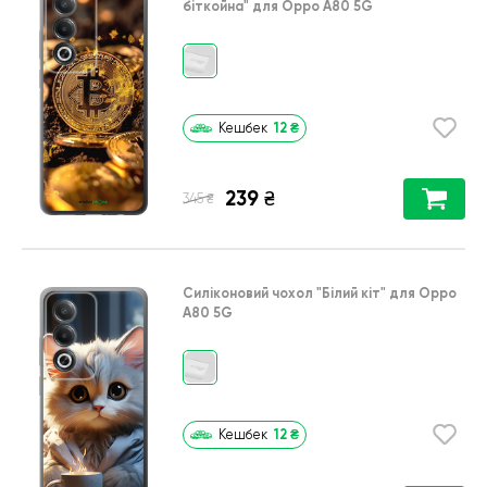
біткойна"
для
Oppo A80 5G
12
₴
Кешбек
239
₴
₴
345
Силіконовий чохол
"Білий кіт"
для
Oppo
A80 5G
12
₴
Кешбек