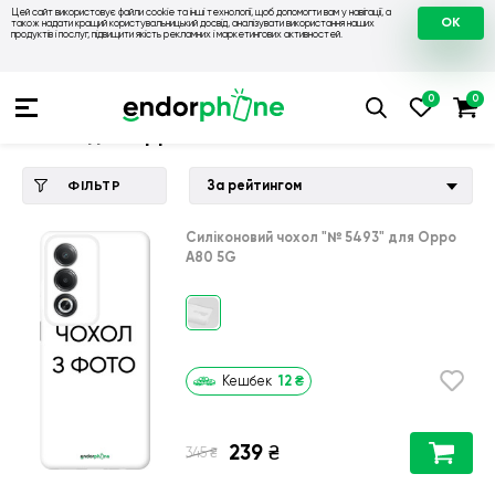
Цей сайт використовує файли cookie та інші технології, щоб допомогти вам у навігації, а
OK
також надати кращий користувальницький досвід, аналізувати використання наших
продуктів і послуг, підвищити якість рекламних і маркетингових активностей.
Купити чохол 💙💛
💙 Чохли на Oppo
💛 Чохол для Oppo A8
Чохол для Oppo A80 5G
За рейтингом
ФІЛЬТР
Силіконовий чохол
"№ 5493"
для
Oppo
A80 5G
12
₴
Кешбек
239
₴
₴
345