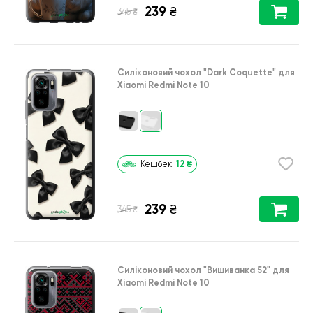
239
₴
₴
345
Силіконовий чохол
"Dark Coquette"
для
Xiaomi Redmi Note 10
12
₴
Кешбек
239
₴
₴
345
Силіконовий чохол
"Вишиванка 52"
для
Xiaomi Redmi Note 10