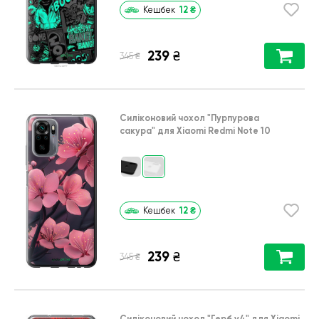
12
₴
Кешбек
239
₴
₴
345
Силіконовий чохол
"Пурпурова
сакура"
для
Xiaomi Redmi Note 10
12
₴
Кешбек
239
₴
₴
345
Силіконовий чохол
"Герб v4"
для
Xiaomi