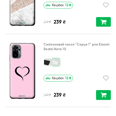
12
₴
Кешбек
239
₴
₴
345
Силіконовий чохол
"Серце 1"
для
Xiaomi
Redmi Note 10
12
₴
Кешбек
239
₴
₴
345