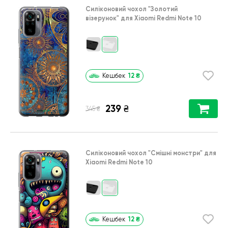
Силіконовий чохол
"Золотий
візерунок"
для
Xiaomi Redmi Note 10
12
₴
Кешбек
239
₴
₴
345
Силіконовий чохол
"Смішні монстри"
для
Xiaomi Redmi Note 10
12
₴
Кешбек