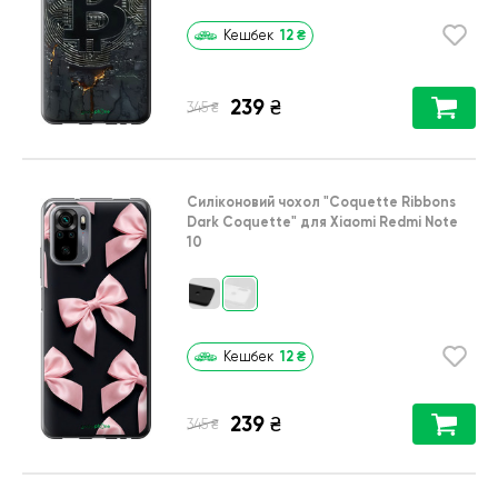
12
₴
Кешбек
239
₴
₴
345
Силіконовий чохол
"Coquette Ribbons
Dark Coquette"
для
Xiaomi Redmi Note
10
12
₴
Кешбек
239
₴
₴
345