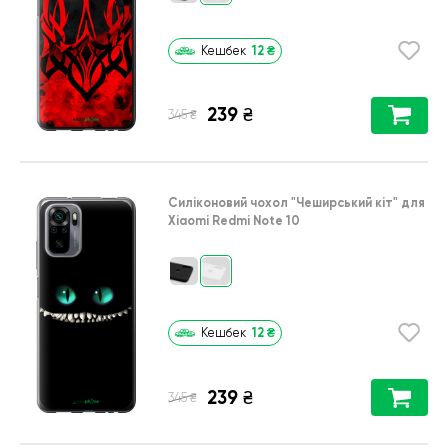
12
₴
Кешбек
239
₴
₴
345
Силіконовий чохол
"Чеширський кіт"
для
Xiaomi Redmi Note 10
12
₴
Кешбек
239
₴
₴
345