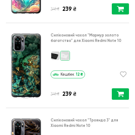
239
₴
₴
345
Силіконовий чохол
"Мармур золото
багатство"
для
Xiaomi Redmi Note 10
12
₴
Кешбек
239
₴
₴
345
Силіконовий чохол
"Троянда 3"
для
Xiaomi Redmi Note 10