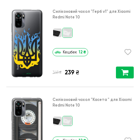
Силіконовий чохол
"Герб v1"
для
Xiaomi
Redmi Note 10
12
₴
Кешбек
239
₴
₴
345
Силіконовий чохол
"Касета "
для
Xiaomi
Redmi Note 10