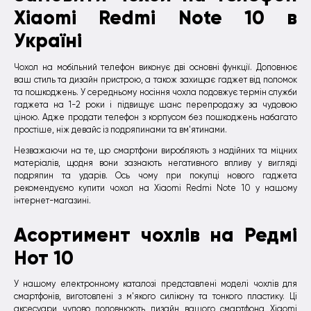
Xiaomi Redmi Note 10 в
Україні
Чохол на мобільний телефон виконує дві основні функції. Доповнює
ваш стиль та дизайн пристрою, а також захищає гаджет від поломок
та пошкоджень. У середньому носіння чохла подовжує термін служби
гаджета на 1-2 роки і підвищує шанс перепродажу за чудовою
ціною. Адже продати телефон з корпусом без пошкоджень набагато
простіше, ніж девайс із подряпинами та вм'ятинами.
Незважаючи на те, що смартфони виробляють з надійних та міцних
матеріалів, щодня вони зазнають негативного впливу у вигляді
подряпин та ударів. Ось чому при покупці нового гаджета
рекомендуємо купити чохол на Xiaomi Redmi Note 10 у нашому
інтернет-магазині.
Асортимент чохлів на Редмі
Нот 10
У нашому електронному каталозі представлені моделі чохлів для
смартфонів, виготовлені з м'якого силікону та тонкого пластику. Ці
аксесуари чудово доповнюють дизайн вашого смартфона Xiaomi