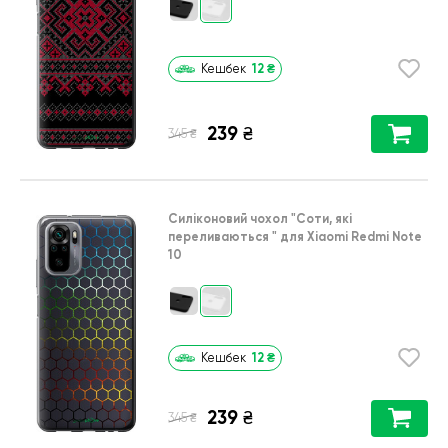
12
₴
Кешбек
239
₴
₴
345
Силіконовий чохол
"Соти, які
переливаються "
для
Xiaomi Redmi Note
10
12
₴
Кешбек
239
₴
₴
345