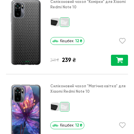
Силіконовий чохол
"Комірки"
для
Xiaomi
Redmi Note 10
12
₴
Кешбек
239
₴
₴
345
Силіконовий чохол
"Магічна квітка"
для
Xiaomi Redmi Note 10
12
₴
Кешбек