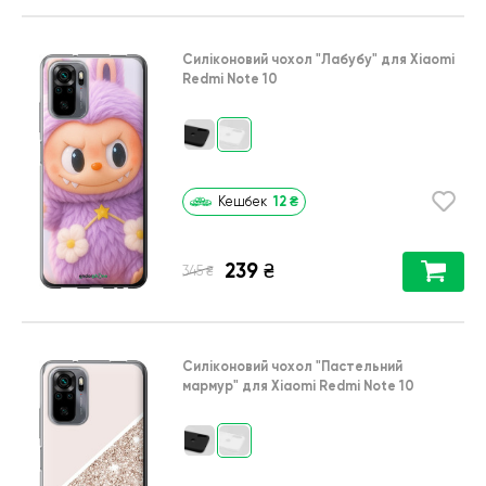
Силіконовий чохол
"Лабубу"
для
Xiaomi
Redmi Note 10
12
₴
Кешбек
239
₴
₴
345
Силіконовий чохол
"Пастельний
мармур"
для
Xiaomi Redmi Note 10