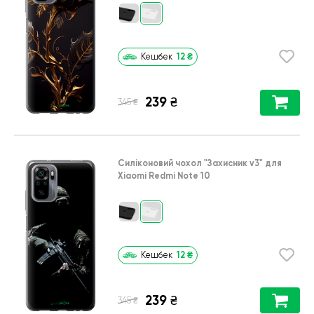
12
₴
Кешбек
239
₴
₴
345
Силіконовий чохол
"Захисник v3"
для
Xiaomi Redmi Note 10
12
₴
Кешбек
239
₴
₴
345