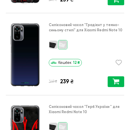
Силіконовий чохол
"Градієнт у темно-
синьому стилі"
для
Xiaomi Redmi Note 10
12
₴
Кешбек
239
₴
₴
345
Силіконовий чохол
"Герб України "
для
Xiaomi Redmi Note 10