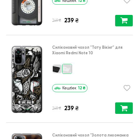
12
₴
Кешбек
239
₴
₴
345
Силіконовий чохол
"Тату Вікінг"
для
Xiaomi Redmi Note 10
12
₴
Кешбек
239
₴
₴
345
Силіконовий чохол
"Золота лихоманка