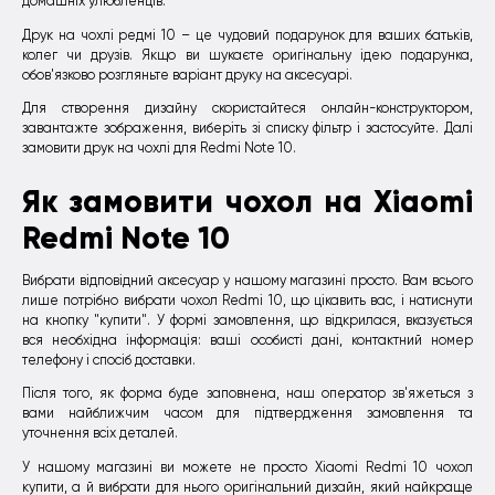
домашніх улюбленців.
Друк на чохлі редмі 10 – це чудовий подарунок для ваших батьків,
колег чи друзів. Якщо ви шукаєте оригінальну ідею подарунка,
обов'язково розгляньте варіант друку на аксесуарі.
Для створення дизайну скористайтеся онлайн-конструктором,
завантажте зображення, виберіть зі списку фільтр і застосуйте. Далі
замовити друк на чохлі для Redmi Note 10.
Як замовити чохол на Xiaomi
Redmi Note 10
Вибрати відповідний аксесуар у нашому магазині просто. Вам всього
лише потрібно вибрати чохол Redmi 10, що цікавить вас, і натиснути
на кнопку "купити". У формі замовлення, що відкрилася, вказується
вся необхідна інформація: ваші особисті дані, контактний номер
телефону і спосіб доставки.
Після того, як форма буде заповнена, наш оператор зв'яжеться з
вами найближчим часом для підтвердження замовлення та
уточнення всіх деталей.
У нашому магазині ви можете не просто Xiaomi Redmi 10 чохол
купити, а й вибрати для нього оригінальний дизайн, який найкраще