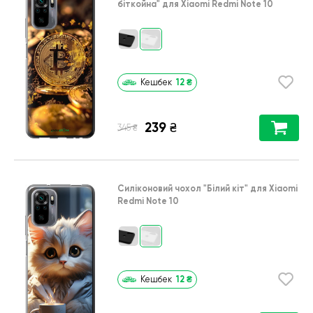
біткойна"
для
Xiaomi Redmi Note 10
12
₴
Кешбек
239
₴
₴
345
Силіконовий чохол
"Білий кіт"
для
Xiaomi
Redmi Note 10
12
₴
Кешбек