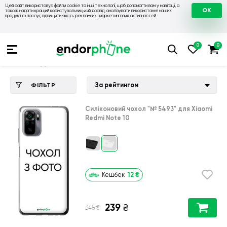
Цей сайт використовує файли cookie та інші технології, щоб допомогти вам у навігації, а
OK
також надати кращий користувальницький досвід, аналізувати використання наших
продуктів і послуг, підвищити якість рекламних і маркетингових активностей.
Купити чохол 💙💛
💙 Чохли на Xiaomi
💛 Чохол для Xiaomi 
Чохол для Xiaomi Redmi Note 10
За рейтингом
ФІЛЬТР
Силіконовий чохол
"№ 5493"
для
Xiaomi
Redmi Note 10
12
₴
Кешбек
239
₴
₴
345