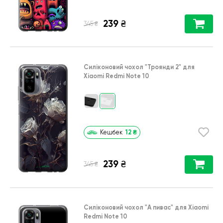
239
₴
₴
345
Силіконовий чохол
"Троянди 2"
для
Xiaomi Redmi Note 10
12
₴
Кешбек
239
₴
₴
345
Силіконовий чохол
"А пивас"
для
Xiaomi
Redmi Note 10