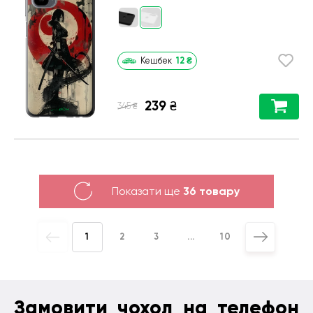
12
₴
Кешбек
239
₴
₴
345
Показати ще
36 товару
1
2
3
...
10
Замовити чохол на телефон