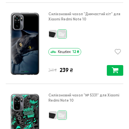
Силіконовий чохол
"Димчастий кіт"
для
Xiaomi Redmi Note 10
12
₴
Кешбек
239
₴
₴
345
Силіконовий чохол
"№ 5331"
для
Xiaomi
Redmi Note 10