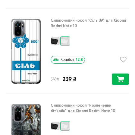
Силіконовий чохол
"Сіль UA"
для
Xiaomi
Redmi Note 10
12
₴
Кешбек
239
₴
₴
345
Силіконовий чохол
"Розпечений
біткойн"
для
Xiaomi Redmi Note 10