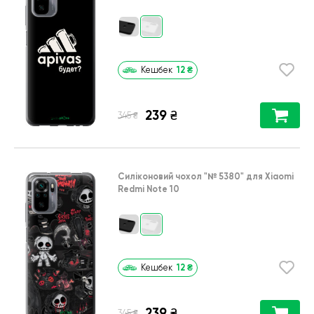
12
₴
Кешбек
239
₴
₴
345
Силіконовий чохол
"№ 5380"
для
Xiaomi
Redmi Note 10
12
₴
Кешбек
239
₴
₴
345