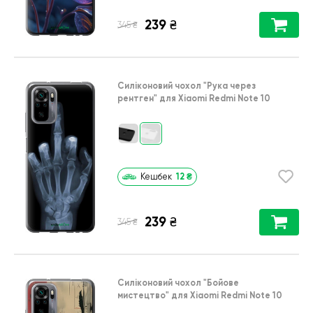
239
₴
₴
345
Силіконовий чохол
"Рука через
рентген"
для
Xiaomi Redmi Note 10
12
₴
Кешбек
239
₴
₴
345
Силіконовий чохол
"Бойове
мистецтво"
для
Xiaomi Redmi Note 10