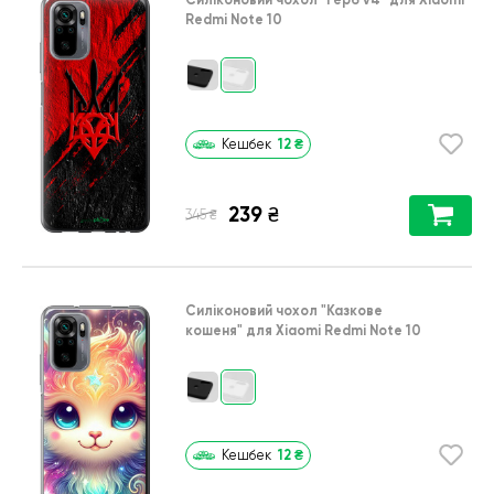
Redmi Note 10
12
₴
Кешбек
239
₴
₴
345
Силіконовий чохол
"Казкове
кошеня"
для
Xiaomi Redmi Note 10
12
₴
Кешбек