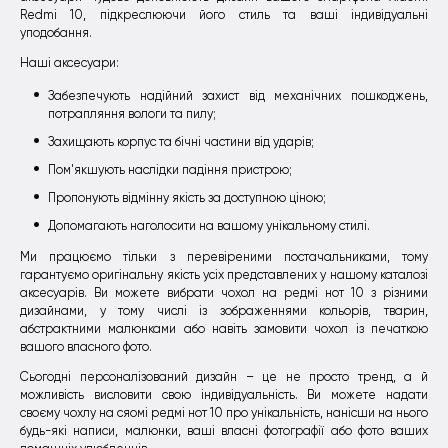
Redmi 10, підкреслюючи його стиль та ваші індивідуальні
уподобання.
Наші аксесуари:
Забезпечують надійний захист від механічних пошкоджень,
потрапляння вологи та пилу;
Захищають корпус та бічні частини від ударів;
Пом'якшують наслідки падіння пристрою;
Пропонують відмінну якість за доступною ціною;
Допомагають наголосити на вашому унікальному стилі.
Ми працюємо тільки з перевіреними постачальниками, тому
гарантуємо оригінальну якість усіх представлених у нашому каталозі
аксесуарів. Ви можете вибрати чохол на редмі нот 10 з різними
дизайнами, у тому числі із зображеннями кольорів, тварин,
абстрактними малюнками або навіть замовити чохол із печаткою
вашого власного фото.
Сьогодні персоналізований дизайн – це не просто тренд, а й
можливість висловити свою індивідуальність. Ви можете надати
своєму чохлу на сяомі редмі нот 10 про унікальність, нанісши на нього
будь-які написи, малюнки, ваші власні фотографії або фото ваших