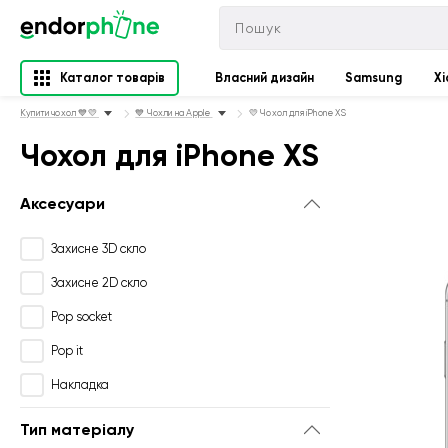
Каталог товарів
Власний дизайн
Samsung
Xi
Купити чохол 💙💛
💙 Чохли на Apple
💛 Чохол для iPhone XS
Чохол для iPhone XS
Аксесуари
Захисне 3D скло
Захисне 2D скло
Pop socket
Pop it
Накладка
Тип матеріалу