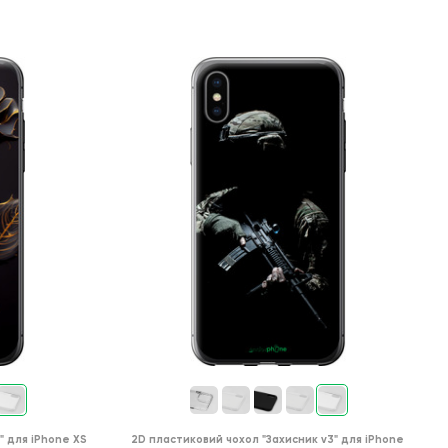
"
для
iPhone XS
2D пластиковий чохол
"Захисник v3"
для
iPhone