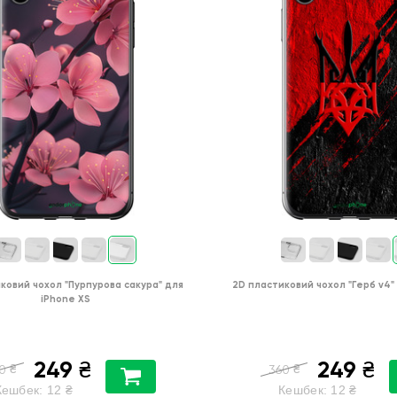
ковий чохол
"Пурпурова сакура"
для
2D пластиковий чохол
"Герб v4"
iPhone XS
249
249
₴
₴
₴
₴
0
360
Кешбек:
12
₴
Кешбек:
12
₴