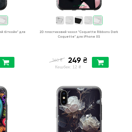
ий біткойн"
для
2D пластиковий чохол
"Coquette Ribbons Dark
Coquette"
для
iPhone XS
249
₴
₴
360
Кешбек:
12
₴