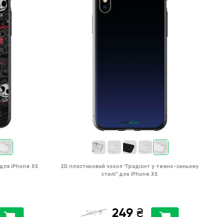
для
iPhone XS
2D пластиковий чохол
"Градієнт у темно-синьому
стилі"
для
iPhone XS
249
₴
₴
360