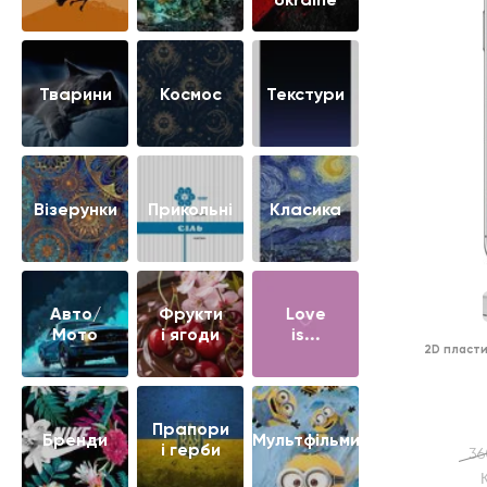
Тварини
Космос
Текстури
Візерунки
Прикольні
Класика
Авто/
Фрукти
Love
Мото
і ягоди
is...
2D пласти
Прапори
Бренди
Мультфільми
і герби
36