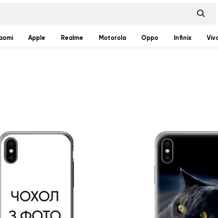
aomi
Apple
Realme
Motorola
Oppo
Infinix
Viv