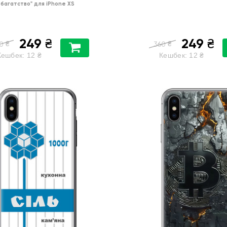
багатство"
для
iPhone XS
249
249
₴
₴
₴
₴
0
360
Кешбек:
12
₴
Кешбек:
12
₴