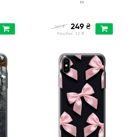
XS
249
₴
₴
360
Кешбек:
12
₴