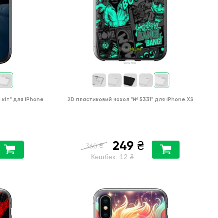
 кіт"
для
iPhone
2D пластиковий чохол
"№ 5331"
для
iPhone XS
249
₴
₴
360
Кешбек:
12
₴