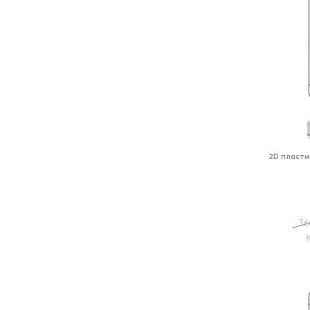
2D пласти
36