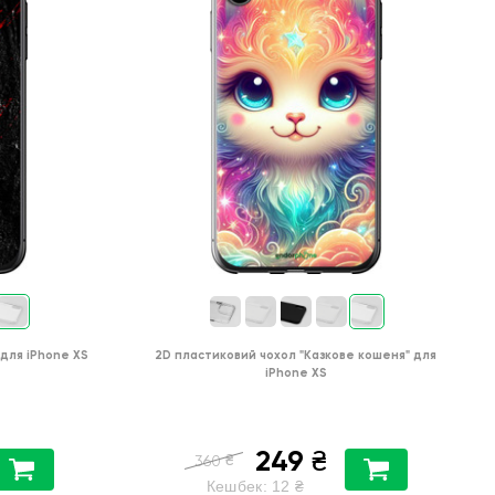
для
iPhone XS
2D пластиковий чохол
"Казкове кошеня"
для
iPhone XS
249
₴
₴
360
Кешбек:
12
₴