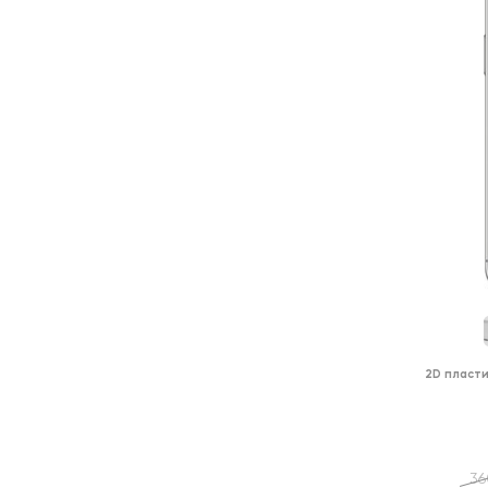
2D пласти
36