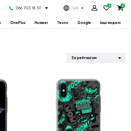
066 703 16 59
UA
o
OnePlus
Huawei
Tecno
Google
Інші моделі
За рейтингом