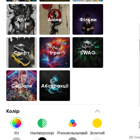
Арт
Аніме
Фільми
Cпорт
Ігри
SWAG
Серіали
Абстракції
Колір
Усі
Напівпрозорі
Різнокольоровий
Золотий
2D пл