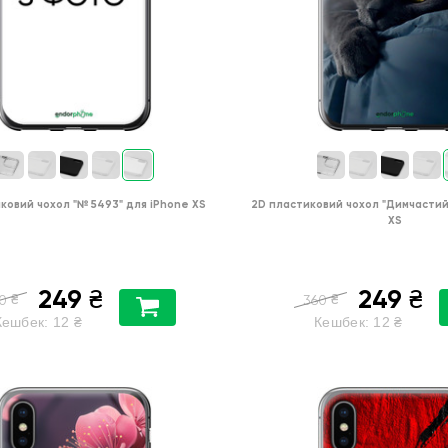
ковий чохол
"№ 5493"
для
iPhone XS
2D пластиковий чохол
"Димчастий
XS
249
249
₴
₴
₴
₴
0
360
Кешбек:
12
₴
Кешбек:
12
₴