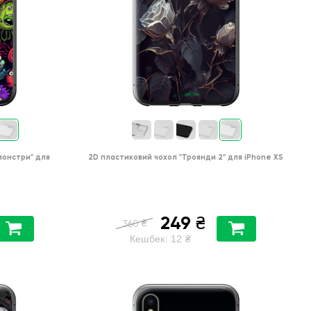
 монстри"
для
2D пластиковий чохол
"Троянди 2"
для
iPhone XS
249
₴
₴
360
Кешбек:
12
₴