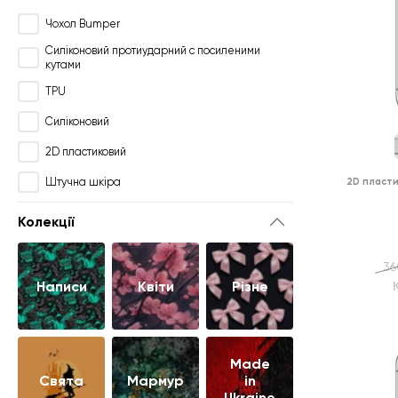
Чохол Bumper
Силіконовий протиударний с посиленими
кутами
TPU
Силіконовий
2D пластиковий
Штучна шкіра
2D пласти
Колекції
36
Написи
Квіти
Різне
Made
Свята
Мармур
in
Ukraine