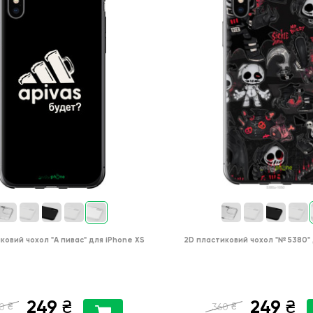
ковий чохол
"А пивас"
для
iPhone XS
2D пластиковий чохол
"№ 5380"
249
249
₴
₴
₴
₴
0
360