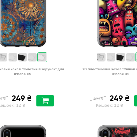
ковий чохол
"Золотий візерунок"
для
2D пластиковий чохол
"Смішні
iPhone XS
iPhone XS
249
249
₴
₴
₴
₴
0
360
Кешбек:
12
₴
Кешбек:
12
₴