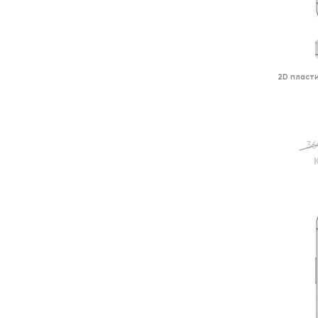
2D пласт
36