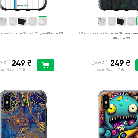
иковий чохол
"Сіль UA"
для
iPhone XS
2D пластиковий чохол
"Розпечен
iPhone XS
249
249
₴
₴
₴
₴
0
360
Кешбек:
12
₴
Кешбек:
12
₴