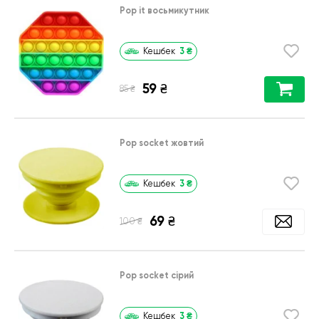
Pop it восьмикутник
3
₴
Кешбек
59
₴
₴
85
Pop socket жовтий
3
₴
Кешбек
69
₴
₴
100
Pop socket сірий
3
₴
Кешбек