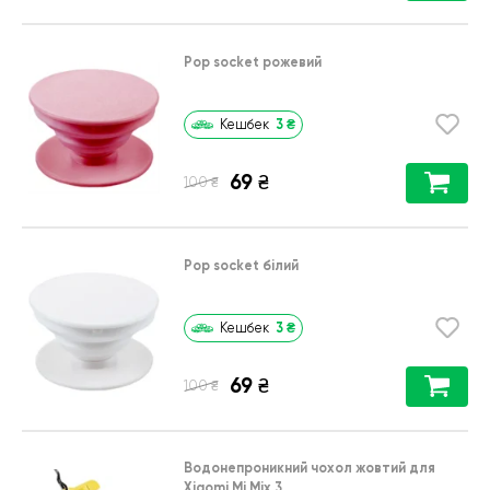
Pop socket рожевий
3
₴
Кешбек
69
₴
₴
100
Pop socket білий
3
₴
Кешбек
69
₴
₴
100
Водонепроникний чохол жовтий для
Xiaomi Mi Mix 3