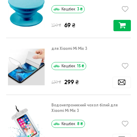
3
₴
Кешбек
69
₴
₴
100
для Xiaomi Mi Mix 3
15
₴
Кешбек
299
₴
₴
430
Водонепроникний чохол білий для
Xiaomi Mi Mix 3
8
₴
Кешбек