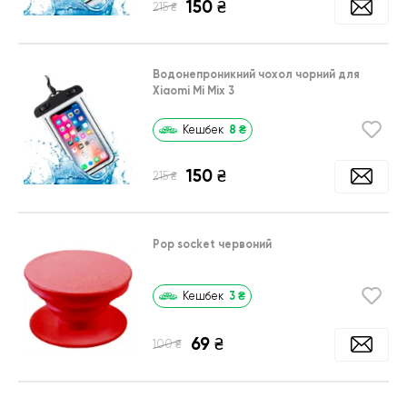
150
₴
₴
215
Водонепроникний чохол чорний для
Xiaomi Mi Mix 3
8
₴
Кешбек
150
₴
₴
215
Pop socket червоний
3
₴
Кешбек
69
₴
₴
100