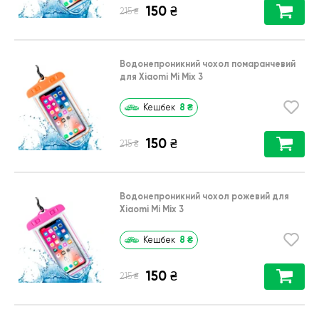
150
₴
₴
215
Водонепроникний чохол помаранчевий
для Xiaomi Mi Mix 3
8
₴
Кешбек
150
₴
₴
215
Водонепроникний чохол рожевий для
Xiaomi Mi Mix 3
8
₴
Кешбек
150
₴
₴
215