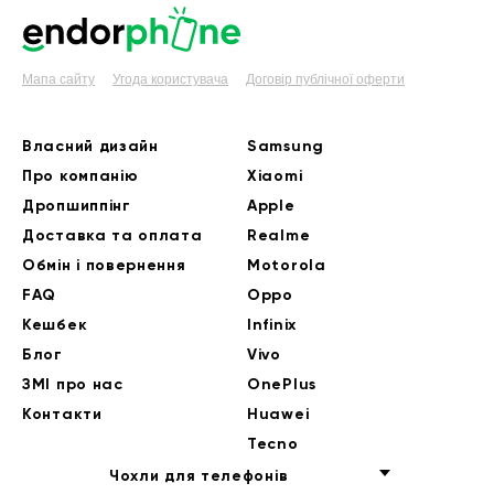
Мапа сайту
Угода користувача
Договір публічної оферти
Власний дизайн
Samsung
Про компанію
Xiaomi
Дропшиппінг
Apple
Доставка та оплата
Realme
Обмін і повернення
Motorola
FAQ
Oppo
Кешбек
Infinix
Блог
Vivo
ЗМІ про нас
OnePlus
Контакти
Huawei
Tecno
Чохли для телефонів