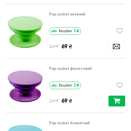
Pop socket зелений
3
₴
Кешбек
69
₴
₴
100
Pop socket фіолетовий
3
₴
Кешбек
69
₴
₴
100
Pop socket блакитний