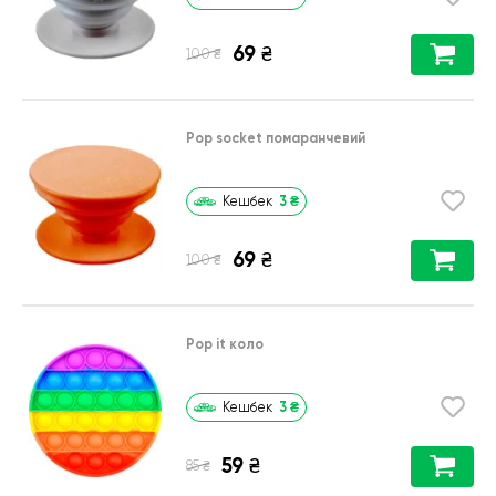
69
₴
₴
100
Pop socket помаранчевий
3
₴
Кешбек
69
₴
₴
100
Pop it коло
3
₴
Кешбек
59
₴
₴
85