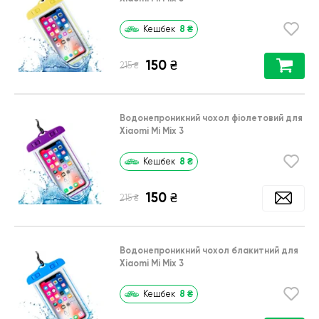
8
₴
Кешбек
150
₴
₴
215
Водонепроникний чохол фіолетовий для
Xiaomi Mi Mix 3
8
₴
Кешбек
150
₴
₴
215
Водонепроникний чохол блакитний для
Xiaomi Mi Mix 3
8
₴
Кешбек