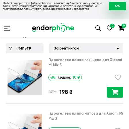
Цей сайт використовує файли cookie та інші технології, щоб допомогти вам у навігації, а
OK
також надати кращий користувальницький досвід, аналізувати використання наших
продуктів і послуг, підвищити якість рекламних і маркетингових активностей.
Купити чохол 💙💛
💙 Чохли на Xiaomi
💛 Чохол для Xiaomi M
Чохол для Xiaomi Mi Mix 3
За рейтингом
ФІЛЬТР
Гідрогелева плівка глянцева для Xiaomi
Mi Mix 3
10
₴
Кешбек
198
₴
₴
285
Гідрогелева плівка матова для Xiaomi Mi
Mix 3