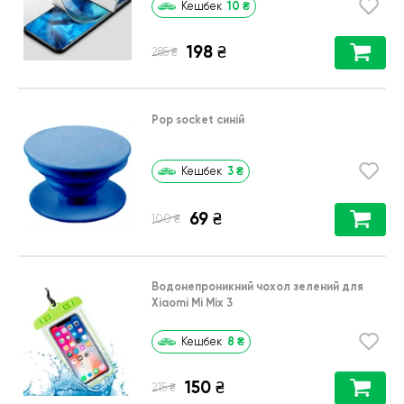
10
₴
Кешбек
198
₴
₴
285
Pop socket синій
3
₴
Кешбек
69
₴
₴
100
Водонепроникний чохол зелений для
Xiaomi Mi Mix 3
8
₴
Кешбек
150
₴
₴
215