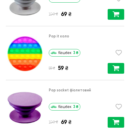
69
₴
₴
100
Pop it коло
3
₴
Кешбек
59
₴
₴
85
Pop socket фіолетовий
3
₴
Кешбек
69
₴
₴
100