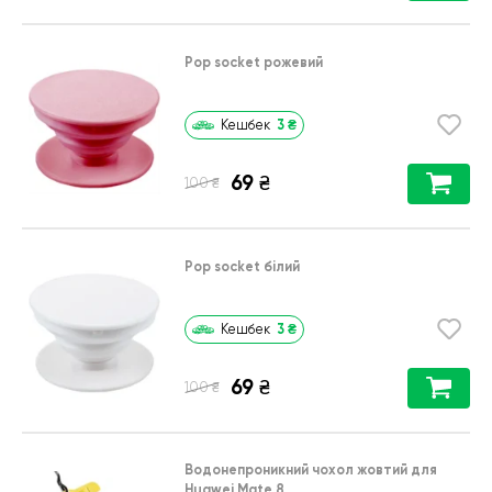
Pop socket рожевий
3
₴
Кешбек
69
₴
₴
100
Pop socket білий
3
₴
Кешбек
69
₴
₴
100
Водонепроникний чохол жовтий для
Huawei Mate 8