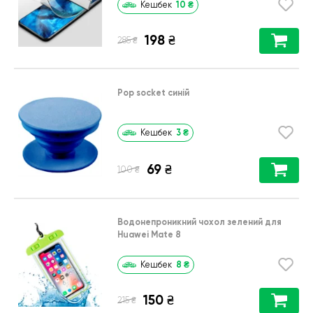
10
₴
Кешбек
198
₴
₴
285
Pop socket синій
3
₴
Кешбек
69
₴
₴
100
Водонепроникний чохол зелений для
Huawei Mate 8
8
₴
Кешбек
150
₴
₴
215