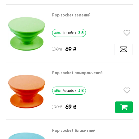
Pop socket зелений
3
₴
Кешбек
69
₴
₴
100
Pop socket помаранчевий
3
₴
Кешбек
69
₴
₴
100
Pop socket блакитний