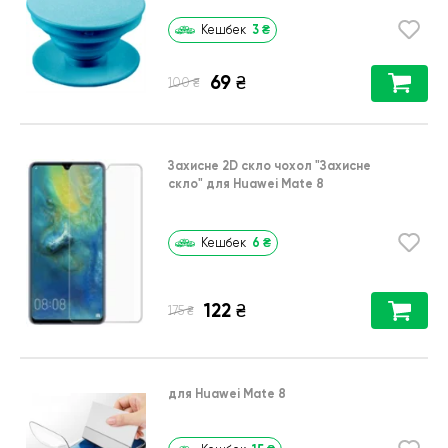
3
₴
Кешбек
69
₴
₴
100
Захисне 2D скло чохол
"Захисне
скло"
для
Huawei Mate 8
6
₴
Кешбек
122
₴
₴
175
для Huawei Mate 8