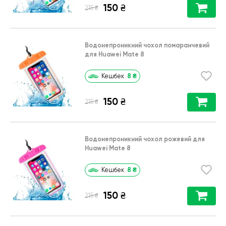
150
₴
₴
215
Водонепроникний чохол помаранчевий
для Huawei Mate 8
8
₴
Кешбек
150
₴
₴
215
Водонепроникний чохол рожевий для
Huawei Mate 8
8
₴
Кешбек
150
₴
₴
215