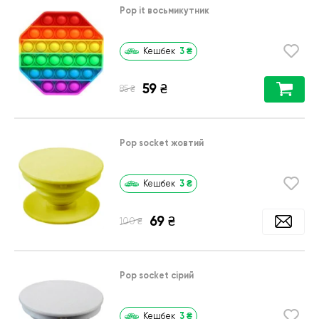
Pop it восьмикутник
3
₴
Кешбек
59
₴
₴
85
Pop socket жовтий
3
₴
Кешбек
69
₴
₴
100
Pop socket сірий
3
₴
Кешбек