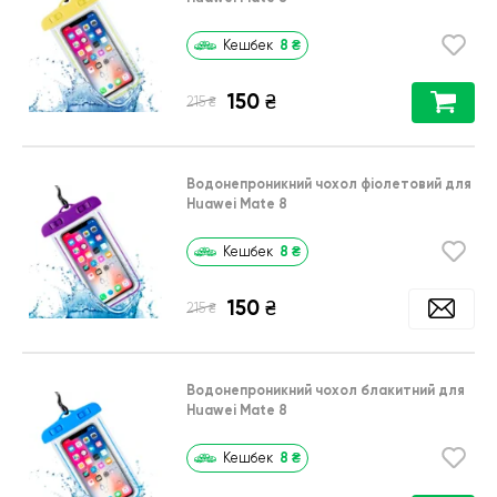
8
₴
Кешбек
150
₴
₴
215
Водонепроникний чохол фіолетовий для
Huawei Mate 8
8
₴
Кешбек
150
₴
₴
215
Водонепроникний чохол блакитний для
Huawei Mate 8
8
₴
Кешбек