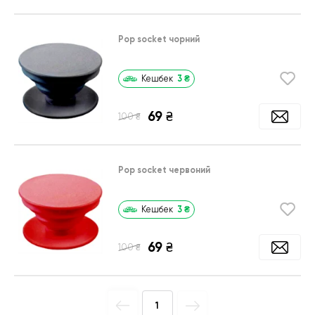
Pop socket чорний
3
₴
Кешбек
69
₴
₴
100
Pop socket червоний
3
₴
Кешбек
69
₴
₴
100
1