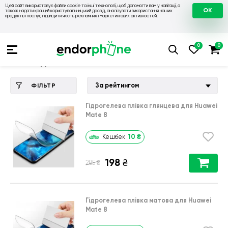
Цей сайт використовує файли cookie та інші технології, щоб допомогти вам у навігації, а
OK
також надати кращий користувальницький досвід, аналізувати використання наших
продуктів і послуг, підвищити якість рекламних і маркетингових активностей.
Купити чохол 💙💛
💙 Чохли на Huawei
💛 Чохол для Huawe
Чохол для Huawei Mate 8
За рейтингом
ФІЛЬТР
Гідрогелева плівка глянцева для Huawei
Mate 8
10
₴
Кешбек
198
₴
₴
285
Гідрогелева плівка матова для Huawei
Mate 8