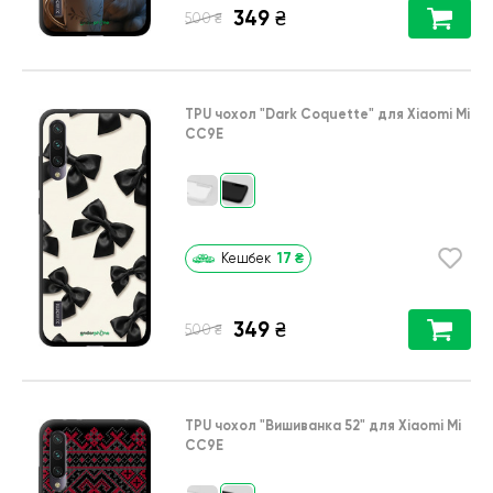
349
₴
₴
500
TPU чохол
"Dark Coquette"
для
Xiaomi Mi
CC9E
17
₴
Кешбек
349
₴
₴
500
TPU чохол
"Вишиванка 52"
для
Xiaomi Mi
CC9E