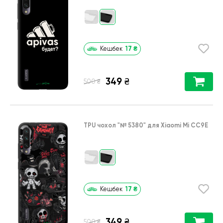
17
₴
Кешбек
349
₴
₴
500
TPU чохол
"№ 5380"
для
Xiaomi Mi CC9E
17
₴
Кешбек
349
₴
₴
500