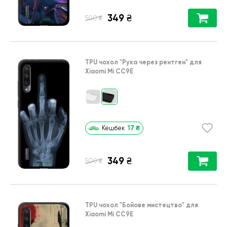
349
₴
₴
500
TPU чохол
"Рука через рентген"
для
Xiaomi Mi CC9E
17
₴
Кешбек
349
₴
₴
500
TPU чохол
"Бойове мистецтво"
для
Xiaomi Mi CC9E