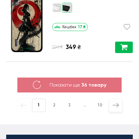
17
₴
Кешбек
349
₴
₴
500
Показати ще
36 товару
1
2
3
...
10