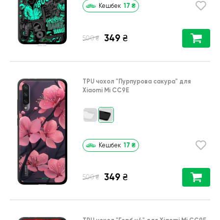
17
₴
Кешбек
349
₴
₴
500
TPU чохол
"Пурпурова сакура"
для
Xiaomi Mi CC9E
17
₴
Кешбек
349
₴
₴
500