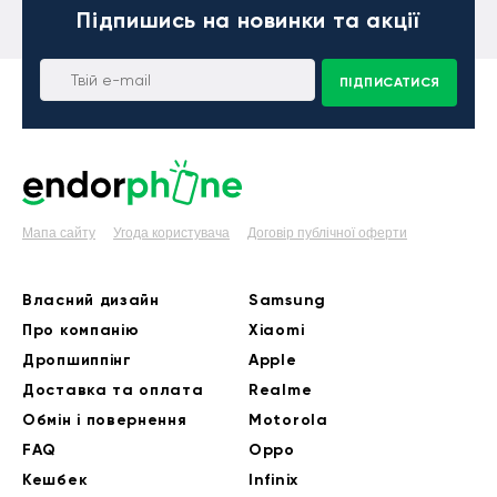
Підпишись
на новинки та акції
ПІДПИСАТИСЯ
Мапа сайту
Угода користувача
Договір публічної оферти
Власний дизайн
Samsung
Про компанію
Xiaomi
Дропшиппінг
Apple
Доставка та оплата
Realme
Обмін і повернення
Motorola
FAQ
Oppo
Кешбек
Infinix