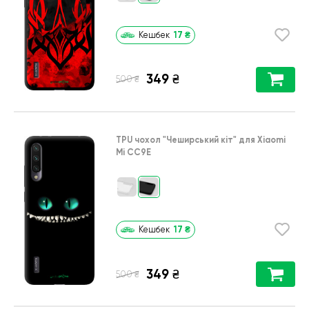
17
₴
Кешбек
349
₴
₴
500
TPU чохол
"Чеширський кіт"
для
Xiaomi
Mi CC9E
17
₴
Кешбек
349
₴
₴
500