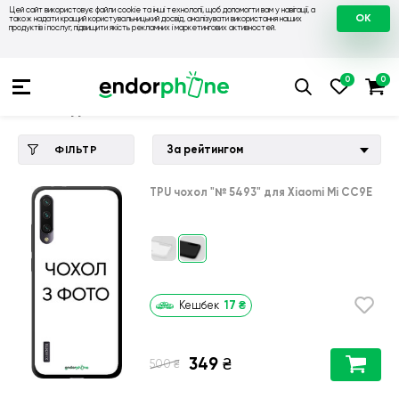
Цей сайт використовує файли cookie та інші технології, щоб допомогти вам у навігації, а
OK
також надати кращий користувальницький досвід, аналізувати використання наших
продуктів і послуг, підвищити якість рекламних і маркетингових активностей.
Купити чохол 💙💛
💙 Чохли на Xiaomi
💛 Чохол для Xiaomi 
Чохол для Xiaomi Mi CC9E
За рейтингом
ФІЛЬТР
TPU чохол
"№ 5493"
для
Xiaomi Mi CC9E
17
₴
Кешбек
349
₴
₴
500